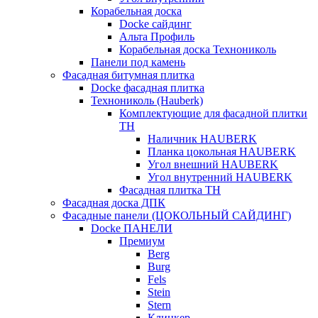
Корабельная доска
Docke сайдинг
Альта Профиль
Корабельная доска Технониколь
Панели под камень
Фасадная битумная плитка
Docke фасадная плитка
Технониколь (Hauberk)
Комплектующие для фасадной плитки
ТН
Наличник HAUBERK
Планка цокольная HAUBERK
Угол внешний HAUBERK
Угол внутренний HAUBERK
Фасадная плитка ТН
Фасадная доска ДПК
Фасадные панели (ЦОКОЛЬНЫЙ САЙДИНГ)
Docke ПАНЕЛИ
Премиум
Berg
Burg
Fels
Stein
Stern
Клинкер