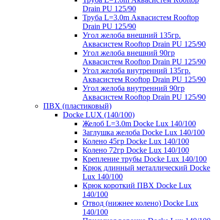
Drain PU 125/90
Труба L=3.0m Аквасистем Rooftop
Drain PU 125/90
Угол желоба внешний 135гр.
Аквасистем Rooftop Drain PU 125/90
Угол желоба внешний 90гр
Аквасистем Rooftop Drain PU 125/90
Угол желоба внутренний 135гр.
Аквасистем Rooftop Drain PU 125/90
Угол желоба внутренний 90гр
Аквасистем Rooftop Drain PU 125/90
ПВХ (пластиковый)
Docke LUX (140/100)
Желоб L=3.0m Docke Lux 140/100
Заглушка желоба Docke Lux 140/100
Колено 45гр Docke Lux 140/100
Колено 72гр Docke Lux 140/100
Крепление трубы Docke Lux 140/100
Крюк длинный металлический Docke
Lux 140/100
Крюк короткий ПВХ Docke Lux
140/100
Отвод (нижнее колено) Docke Lux
140/100