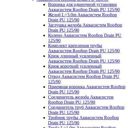
Воронка для одиночной установки
Аквасистем Rooftop Drain PU 125/90
Желоб L=3.0m Аквасистем Rooftop
Drain PU 125/90
Заглушка желоба Аквасистем Rooftop
Drain PU 125/90
Колено Аквасистем Rooftop Drain PU
125/90
Комплект крепления трубы
Аквасистем Rooftop Drain PU 125/90
Крюк длинный усиленный
Аквасистем Rooftop Drain PU 125/90
Крюк короткий усиленный
Аквасистем Rooftop Drain PU 125/90
Отвод Аквасистем Rooftop Drain PU
125/90
Приемная воронка Аквасистем Rooftop
Drain PU 125/90
Соединитель желоба Аквасистем
Rooftop Drain PU 125/90
Соединитель труб Аквасистем Rooftop
Drain PU 125/90
Тройник трубы Аквасистем Rooftop
Drain PU 125/90
Труба L=1.0m Аквасистем Rooftop