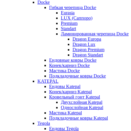
Docke
Гибкая черепица Docke
Eurasia
LUX (Саппоро)
Premium
Standart
Ламинированная черепица Docke
Dragon Europa
Dragon Lux
Dragon Premium
Dragon Standart
Ендовные ковры Docke
Конек/карниз Docke
Мастика Docke
Подкладочные ковры Docke
KATEPAL
Ендовы Katepal
Конек/карниз Katepal
Кровельный гонт Katepal
Двухслойная Katepal
Однослойная Katepal
Мастика Katepal
Подкладочные ковры Katepal
Tegola
Ендовы Tegola