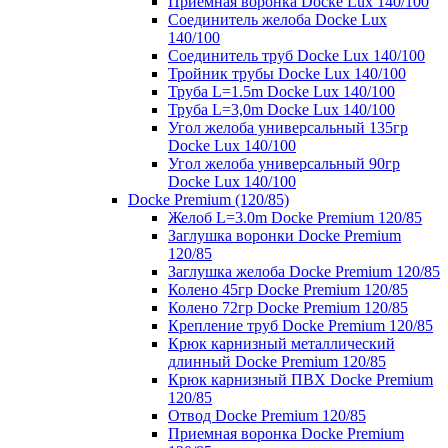
Приемная воронка Docke Lux 140/100
Соединитель желоба Docke Lux
140/100
Соединитель труб Docke Lux 140/100
Тройник трубы Docke Lux 140/100
Труба L=1.5m Docke Lux 140/100
Труба L=3,0m Docke Lux 140/100
Угол желоба универсальный 135гр
Docke Lux 140/100
Угол желоба универсальный 90гр
Docke Lux 140/100
Docke Premium (120/85)
Желоб L=3.0m Docke Premium 120/85
Заглушка воронки Docke Premium
120/85
Заглушка желоба Docke Premium 120/85
Колено 45гр Docke Premium 120/85
Колено 72гр Docke Premium 120/85
Крепление труб Docke Premium 120/85
Крюк карнизный металлический
длинный Docke Premium 120/85
Крюк карнизный ПВХ Docke Premium
120/85
Отвод Docke Premium 120/85
Приемная воронка Docke Premium