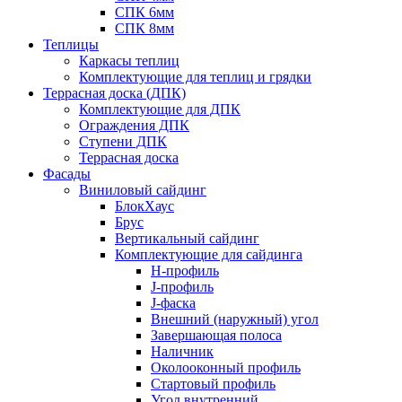
СПК 6мм
СПК 8мм
Теплицы
Каркасы теплиц
Комплектующие для теплиц и грядки
Террасная доска (ДПК)
Комплектующие для ДПК
Ограждения ДПК
Ступени ДПК
Террасная доска
Фасады
Виниловый сайдинг
БлокХаус
Брус
Вертикальный сайдинг
Комплектующие для сайдинга
H-профиль
J-профиль
J-фаска
Внешний (наружный) угол
Завершающая полоса
Наличник
Околооконный профиль
Стартовый профиль
Угол внутренний