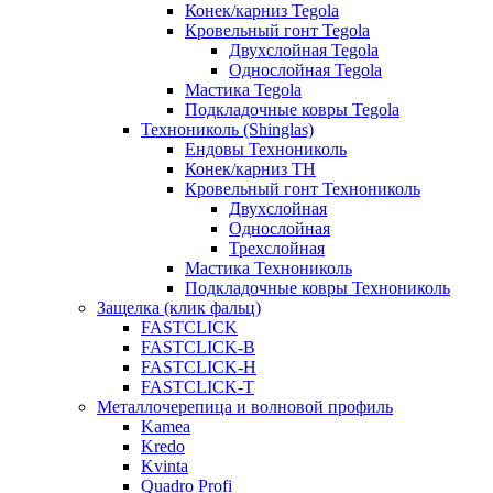
Конек/карниз Tegola
Кровельный гонт Tegola
Двухслойная Tegola
Однослойная Tegola
Мастика Tegola
Подкладочные ковры Tegola
Технониколь (Shinglas)
Ендовы Технониколь
Конек/карниз ТН
Кровельный гонт Технониколь
Двухслойная
Однослойная
Трехслойная
Мастика Технониколь
Подкладочные ковры Технониколь
Защелка (клик фальц)
FASTCLICK
FASTCLICK-B
FASTCLICK-H
FASTCLICK-T
Металлочерепица и волновой профиль
Kamea
Kredo
Kvinta
Quadro Profi