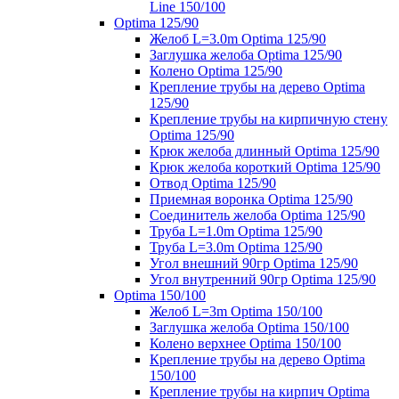
Line 150/100
Optima 125/90
Желоб L=3.0m Optima 125/90
Заглушка желоба Optima 125/90
Колено Optima 125/90
Крепление трубы на дерево Optima
125/90
Крепление трубы на кирпичную стену
Optima 125/90
Крюк желоба длинный Optima 125/90
Крюк желоба короткий Optima 125/90
Отвод Optima 125/90
Приемная воронка Optima 125/90
Соединитель желоба Optima 125/90
Труба L=1.0m Optima 125/90
Труба L=3.0m Optima 125/90
Угол внешний 90гр Optima 125/90
Угол внутренний 90гр Optima 125/90
Optima 150/100
Желоб L=3m Optima 150/100
Заглушка желоба Optima 150/100
Колено верхнее Optima 150/100
Крепление трубы на дерево Optima
150/100
Крепление трубы на кирпич Optima