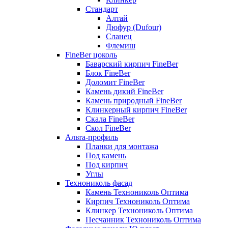
Стандарт
Алтай
Дюфур (Dufour)
Сланец
Флемиш
FineBer цоколь
Баварский кирпич FineBer
Блок FineBer
Доломит FineBer
Камень дикий FineBer
Камень природный FineBer
Клинкерный кирпич FineBer
Скала FineBer
Скол FineBer
Альта-профиль
Планки для монтажа
Под камень
Под кирпич
Углы
Технониколь фасад
Камень Технониколь Оптима
Кирпич Технониколь Оптима
Клинкер Технониколь Оптима
Песчанник Технониколь Оптима