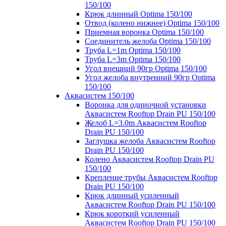
150/100
Крюк длинный Optima 150/100
Отвод (колено нижнее) Optima 150/100
Приемная воронка Optima 150/100
Соединитель желоба Optima 150/100
Труба L=1m Optima 150/100
Труба L=3m Optima 150/100
Угол внешний 90гр Optima 150/100
Угол желоба внутренний 90гр Optima
150/100
Аквасистем 150/100
Воронка для одиночной установки
Аквасистем Rooftop Drain PU 150/100
Желоб L=3.0m Аквасистем Rooftop
Drain PU 150/100
Заглушка желоба Аквасистем Rooftop
Drain PU 150/100
Колено Аквасистем Rooftop Drain PU
150/100
Крепление трубы Аквасистем Rooftop
Drain PU 150/100
Крюк длинный усиленный
Аквасистем Rooftop Drain PU 150/100
Крюк короткий усиленный
Аквасистем Rooftop Drain PU 150/100