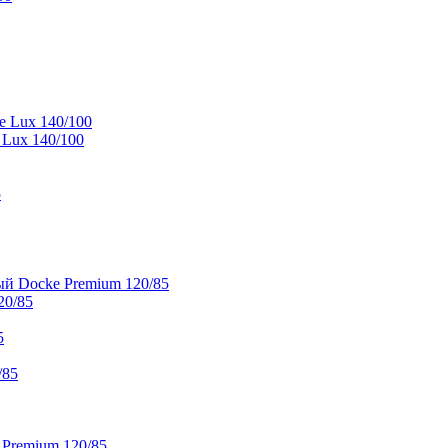
e Lux 140/100
 Lux 140/100
5
й Docke Premium 120/85
20/85
5
/85
 Premium 120/85