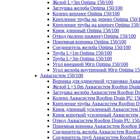
Желоб L=3m Optima 150/100
Заглушка желоба Optima 150/100
Колено верхнее Optima 150/100
Крепление трубы на дерево Optima 150/
Крепление трубы на кирпич Optima 150
Крюк длинный Optima 150/100
Отвод (колено нижнее) Optima 150/100
Приемная воронка Optima 150/100
Соединитель желоба Optima 150/100
Труба L=1m Optima 150/100
Труба L=3m Optima 150/100
Угол внешний 90гр Optima 150/100
Угол желоба внутренний 90гр Optima 15
Аквасистем 150/100
Воронка для одиночной установки Аквас
Желоб L=3.0m Аквасистем Rooftop Drain
Заглушка желоба Аквасистем Rooftop Dr
Колено Аквасистем Rooftop Drain PU 15
Крепление трубы Аквасистем Rooftop Dr
Крюк длинный усиленный Аквасистем Ro
Крюк короткий усиленный Аквасистем R
Отвод Аквасистем Rooftop Drain PU 150
Приемная воронка Аквасистем Rooftop D
Соединитель желоба Аквасистем Rooftop
Соединитель труб Аквасистем Rooftop D