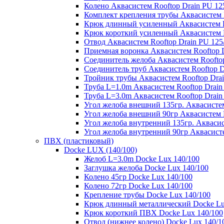
Колено Аквасистем Rooftop Drain PU 12
Комплект крепления трубы Аквасистем R
Крюк длинный усиленный Аквасистем Ro
Крюк короткий усиленный Аквасистем R
Отвод Аквасистем Rooftop Drain PU 125
Приемная воронка Аквасистем Rooftop D
Соединитель желоба Аквасистем Rooftop
Соединитель труб Аквасистем Rooftop D
Тройник трубы Аквасистем Rooftop Drai
Труба L=1.0m Аквасистем Rooftop Drain
Труба L=3.0m Аквасистем Rooftop Drain
Угол желоба внешний 135гр. Аквасистем
Угол желоба внешний 90гр Аквасистем R
Угол желоба внутренний 135гр. Аквасис
Угол желоба внутренний 90гр Аквасисте
ПВХ (пластиковый)
Docke LUX (140/100)
Желоб L=3.0m Docke Lux 140/100
Заглушка желоба Docke Lux 140/100
Колено 45гр Docke Lux 140/100
Колено 72гр Docke Lux 140/100
Крепление трубы Docke Lux 140/100
Крюк длинный металлический Docke Lu
Крюк короткий ПВХ Docke Lux 140/100
Отвод (нижнее колено) Docke Lux 140/1