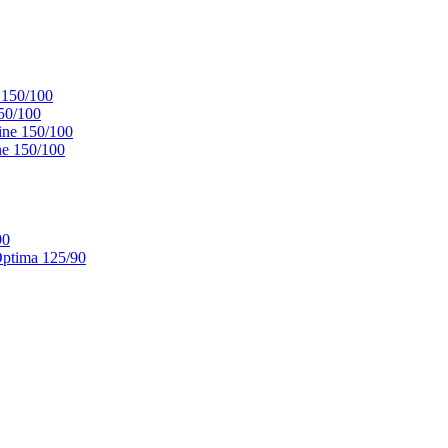
 150/100
50/100
ne 150/100
e 150/100
90
ptima 125/90