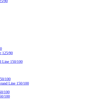
25/90
90
e 125/90
 Line 150/100
50/100
and Line 150/100
50/100
50/100