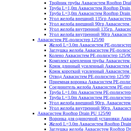
Тройник трубы Аквасистем Rooftop Drai
Труба L=1,0m Аквасистем Rooftop Drain
Труба L=3,0m Аквасистем Rooftop Drain
Угол желоба внешний 135гр Аквасистем 
Угол желоба внешний 90гр Аквасистем R
Угол желоба внутренний 135гр. Аквасис
Угол желоба внутренний 90гр Аквасисте
Аквасистем PE-полиэстер 125/90
Желоб L=3.0m Аквасистем PE-полиэстер
Заглушка желоба Аквасистем PE-полиэс
Колено Аквасистем PE-полиэстер 125/9
Комплект крепления трубы Аквасистем 
Крюк длинный усиленный Аквасистем P
Крюк короткий усиленный Аквасистем P
Отвод Аквасистем РЕ-полиэстер 125/90
Приемная воронка Аквасистем PE-полиэ
Соединитель желоба Аквасистем PE-пол
Труба L=1.0m Аквасистем PE-полиэстер
Труба L=3.0m Аквасистем PE-полиэстер
Угол желоба внешний 90гр. Аквасистем
Угол желоба внутренний 90гр. Аквасист
Аквасистем Rooftop Drain PU 125/90
Воронка для одиночной установки Аквас
Желоб L=3.0m Аквасистем Rooftop Drain
Заглушка желоба Аквасистем Rooftop Dr