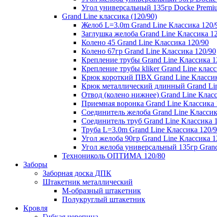
Угол универсальный 135гр Docke Premi
Grand Line классика (120/90)
Желоб L=3.0m Grand Line Классика 120/
Заглушка желоба Grand Line Классика 1
Колено 45 Grand Line Классика 120/90
Колено 67гр Grand Line Классика 120/90
Крепление трубы Grand Line Классика 1
Крепление трубы kliker Grand Line класс
Крюк короткий ПВХ Grand Line Классик
Крюк металлический длинный Grand Lin
Отвод (колено нижнее) Grand Line Класс
Приемная воронка Grand Line Классика 
Соединитель желоба Grand Line Классик
Соединитель труб Grand Line Классика 
Труба L=3.0m Grand Line Классика 120/
Угол желоба 90гр Grand Line Классика 1
Угол желоба универсальный 135гр Grand
Технониколь ОПТИМА 120/80
Заборы
Заборная доска ДПК
Штакетник металлический
М-образный штакетник
Полукруглый штакетник
Кровля
Гибкая черепица