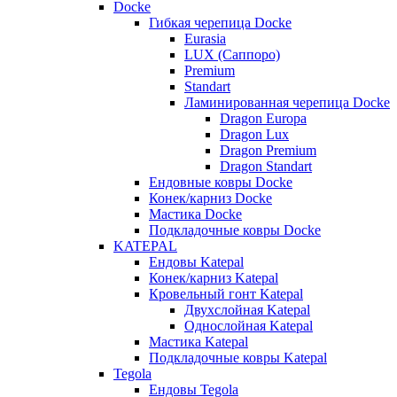
Docke
Гибкая черепица Docke
Eurasia
LUX (Саппоро)
Premium
Standart
Ламинированная черепица Docke
Dragon Europa
Dragon Lux
Dragon Premium
Dragon Standart
Ендовные ковры Docke
Конек/карниз Docke
Мастика Docke
Подкладочные ковры Docke
KATEPAL
Ендовы Katepal
Конек/карниз Katepal
Кровельный гонт Katepal
Двухслойная Katepal
Однослойная Katepal
Мастика Katepal
Подкладочные ковры Katepal
Tegola
Ендовы Tegola