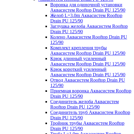
Воронка для одиночной установки
Аквасистем Rooftop Drain PU 125/90
Желоб L=3.0m Аквасистем Rooftop
Drain PU 125/90
Заглушка желоба Аквасистем Rooftop
Drain PU 125/90
Колено Аквасистем Rooftop Drain PU
125/90
Комплект крепления трубы
Аквасистем Rooftop Drain PU 125/90
Крюк длинный усиленный
Аквасистем Rooftop Drain PU 125/90
Крюк короткий усиленный
Аквасистем Rooftop Drain PU 125/90
Отвод Аквасистем Rooftop Drain PU
125/90
Приемная воронка Аквасистем Rooftop
Drain PU 125/90
Соединитель желоба Аквасистем
Rooftop Drain PU 125/90
Соединитель труб Аквасистем Rooftop
Drain PU 125/90
Тройник трубы Аквасистем Rooftop
Drain PU 125/90
Труба L=1.0m Аквасистем Rooftop