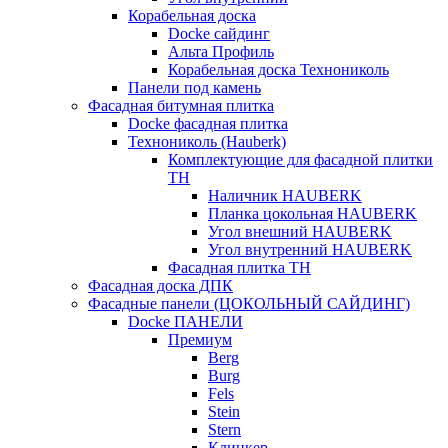
Корабельная доска
Docke сайдинг
Альта Профиль
Корабельная доска Технониколь
Панели под камень
Фасадная битумная плитка
Docke фасадная плитка
Технониколь (Hauberk)
Комплектующие для фасадной плитки
ТН
Наличник HAUBERK
Планка цокольная HAUBERK
Угол внешний HAUBERK
Угол внутренний HAUBERK
Фасадная плитка ТН
Фасадная доска ДПК
Фасадные панели (ЦОКОЛЬНЫЙ САЙДИНГ)
Docke ПАНЕЛИ
Премиум
Berg
Burg
Fels
Stein
Stern
Клинкер