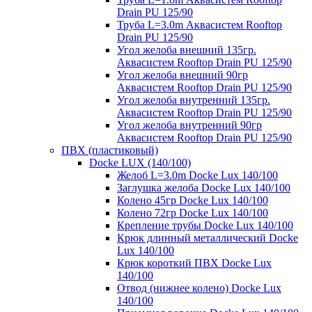
Drain PU 125/90
Труба L=3.0m Аквасистем Rooftop
Drain PU 125/90
Угол желоба внешний 135гр.
Аквасистем Rooftop Drain PU 125/90
Угол желоба внешний 90гр
Аквасистем Rooftop Drain PU 125/90
Угол желоба внутренний 135гр.
Аквасистем Rooftop Drain PU 125/90
Угол желоба внутренний 90гр
Аквасистем Rooftop Drain PU 125/90
ПВХ (пластиковый)
Docke LUX (140/100)
Желоб L=3.0m Docke Lux 140/100
Заглушка желоба Docke Lux 140/100
Колено 45гр Docke Lux 140/100
Колено 72гр Docke Lux 140/100
Крепление трубы Docke Lux 140/100
Крюк длинный металлический Docke
Lux 140/100
Крюк короткий ПВХ Docke Lux
140/100
Отвод (нижнее колено) Docke Lux
140/100