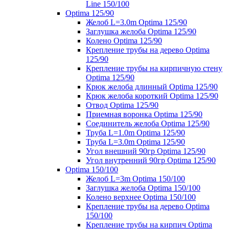
Line 150/100
Optima 125/90
Желоб L=3.0m Optima 125/90
Заглушка желоба Optima 125/90
Колено Optima 125/90
Крепление трубы на дерево Optima
125/90
Крепление трубы на кирпичную стену
Optima 125/90
Крюк желоба длинный Optima 125/90
Крюк желоба короткий Optima 125/90
Отвод Optima 125/90
Приемная воронка Optima 125/90
Соединитель желоба Optima 125/90
Труба L=1.0m Optima 125/90
Труба L=3.0m Optima 125/90
Угол внешний 90гр Optima 125/90
Угол внутренний 90гр Optima 125/90
Optima 150/100
Желоб L=3m Optima 150/100
Заглушка желоба Optima 150/100
Колено верхнее Optima 150/100
Крепление трубы на дерево Optima
150/100
Крепление трубы на кирпич Optima