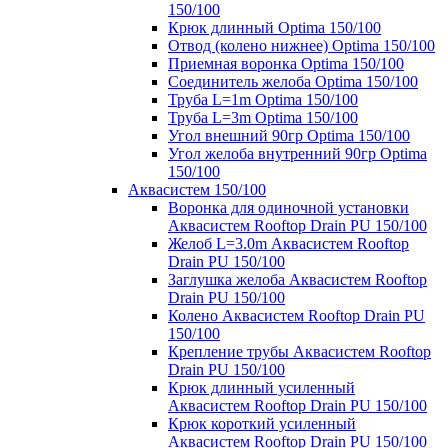
150/100
Крюк длинный Optima 150/100
Отвод (колено нижнее) Optima 150/100
Приемная воронка Optima 150/100
Соединитель желоба Optima 150/100
Труба L=1m Optima 150/100
Труба L=3m Optima 150/100
Угол внешний 90гр Optima 150/100
Угол желоба внутренний 90гр Optima
150/100
Аквасистем 150/100
Воронка для одиночной установки
Аквасистем Rooftop Drain PU 150/100
Желоб L=3.0m Аквасистем Rooftop
Drain PU 150/100
Заглушка желоба Аквасистем Rooftop
Drain PU 150/100
Колено Аквасистем Rooftop Drain PU
150/100
Крепление трубы Аквасистем Rooftop
Drain PU 150/100
Крюк длинный усиленный
Аквасистем Rooftop Drain PU 150/100
Крюк короткий усиленный
Аквасистем Rooftop Drain PU 150/100