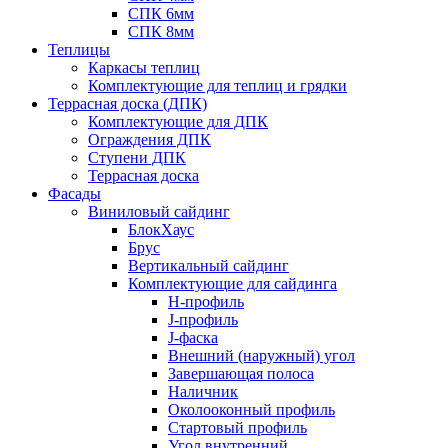
СПК 6мм
СПК 8мм
Теплицы
Каркасы теплиц
Комплектующие для теплиц и грядки
Террасная доска (ДПК)
Комплектующие для ДПК
Ограждения ДПК
Ступени ДПК
Террасная доска
Фасады
Виниловый сайдинг
БлокХаус
Брус
Вертикальный сайдинг
Комплектующие для сайдинга
H-профиль
J-профиль
J-фаска
Внешний (наружный) угол
Завершающая полоса
Наличник
Околооконный профиль
Стартовый профиль
Угол внутренний