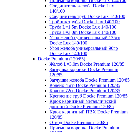
Приемная воронка Docke Lux 140/100
Соединитель желоба Docke Lux
140/100
Соединитель труб Docke Lux 140/100
Тройник трубы Docke Lux 140/100
Труба L=1.5m Docke Lux 140/100
Труба L=3,0m Docke Lux 140/100
Угол желоба универсальный 135гр
Docke Lux 140/100
Угол желоба универсальный 90гр
Docke Lux 140/100
Docke Premium (120/85)
Желоб L=3.0m Docke Premium 120/85
Заглушка воронки Docke Premium
120/85
Заглушка желоба Docke Premium 120/85
Колено 45гр Docke Premium 120/85
Колено 72гр Docke Premium 120/85
Крепление труб Docke Premium 120/85
Крюк карнизный металлический
длинный Docke Premium 120/85
Крюк карнизный ПВХ Docke Premium
120/85
Отвод Docke Premium 120/85
Приемная воронка Docke Premium