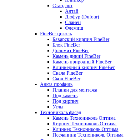
Стандарт
Алтай
Дюфур (Dufour)
Сланец
Флемиш
FineBer цоколь
Баварский кирпич FineBer
Блок FineBer
Доломит FineBer
Камень дикий FineBer
Камень природный FineBer
Клинкерный кирпич FineBer
Скала FineBer
Скол FineBer
Альта-профиль
Планки для монтажа
Под камень
Под кирпич
Углы
Технониколь фасад
Камень Технониколь Оптима
Кирпич Технониколь Оптима
Клинкер Технониколь Оптима
Песчанник Технониколь Оптима