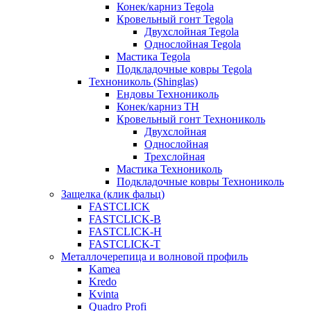
Конек/карниз Tegola
Кровельный гонт Tegola
Двухслойная Tegola
Однослойная Tegola
Мастика Tegola
Подкладочные ковры Tegola
Технониколь (Shinglas)
Ендовы Технониколь
Конек/карниз ТН
Кровельный гонт Технониколь
Двухслойная
Однослойная
Трехслойная
Мастика Технониколь
Подкладочные ковры Технониколь
Защелка (клик фальц)
FASTCLICK
FASTCLICK-B
FASTCLICK-H
FASTCLICK-T
Металлочерепица и волновой профиль
Kamea
Kredo
Kvinta
Quadro Profi