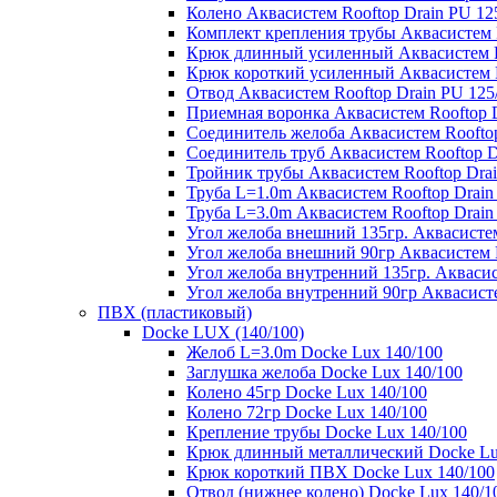
Колено Аквасистем Rooftop Drain PU 12
Комплект крепления трубы Аквасистем R
Крюк длинный усиленный Аквасистем Ro
Крюк короткий усиленный Аквасистем R
Отвод Аквасистем Rooftop Drain PU 125
Приемная воронка Аквасистем Rooftop D
Соединитель желоба Аквасистем Rooftop
Соединитель труб Аквасистем Rooftop D
Тройник трубы Аквасистем Rooftop Drai
Труба L=1.0m Аквасистем Rooftop Drain
Труба L=3.0m Аквасистем Rooftop Drain
Угол желоба внешний 135гр. Аквасистем
Угол желоба внешний 90гр Аквасистем R
Угол желоба внутренний 135гр. Аквасис
Угол желоба внутренний 90гр Аквасисте
ПВХ (пластиковый)
Docke LUX (140/100)
Желоб L=3.0m Docke Lux 140/100
Заглушка желоба Docke Lux 140/100
Колено 45гр Docke Lux 140/100
Колено 72гр Docke Lux 140/100
Крепление трубы Docke Lux 140/100
Крюк длинный металлический Docke Lu
Крюк короткий ПВХ Docke Lux 140/100
Отвод (нижнее колено) Docke Lux 140/1