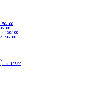
 150/100
50/100
ne 150/100
e 150/100
90
ptima 125/90