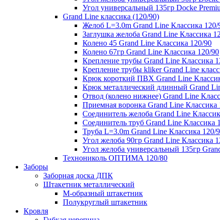
Угол универсальный 135гр Docke Premi
Grand Line классика (120/90)
Желоб L=3.0m Grand Line Классика 120/
Заглушка желоба Grand Line Классика 1
Колено 45 Grand Line Классика 120/90
Колено 67гр Grand Line Классика 120/90
Крепление трубы Grand Line Классика 1
Крепление трубы kliker Grand Line класс
Крюк короткий ПВХ Grand Line Классик
Крюк металлический длинный Grand Lin
Отвод (колено нижнее) Grand Line Класс
Приемная воронка Grand Line Классика 
Соединитель желоба Grand Line Классик
Соединитель труб Grand Line Классика 
Труба L=3.0m Grand Line Классика 120/
Угол желоба 90гр Grand Line Классика 1
Угол желоба универсальный 135гр Grand
Технониколь ОПТИМА 120/80
Заборы
Заборная доска ДПК
Штакетник металлический
М-образный штакетник
Полукруглый штакетник
Кровля
Гибкая черепица