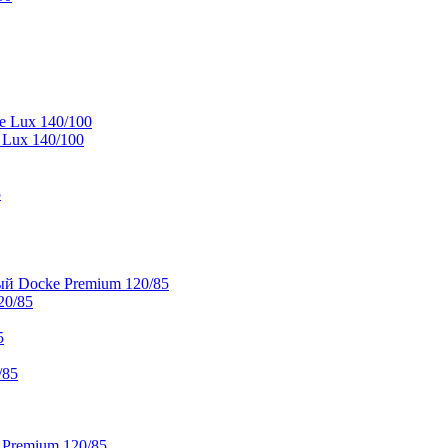
e Lux 140/100
 Lux 140/100
5
й Docke Premium 120/85
20/85
5
/85
 Premium 120/85