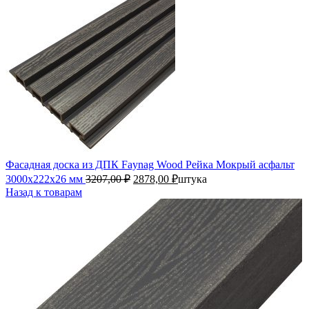
Фасадная доска из ДПК Faynag Wood Рейка Мокрый асфальт
3000х222х26 мм
3207,00
₽
2878,00
₽
штука
Назад к товарам