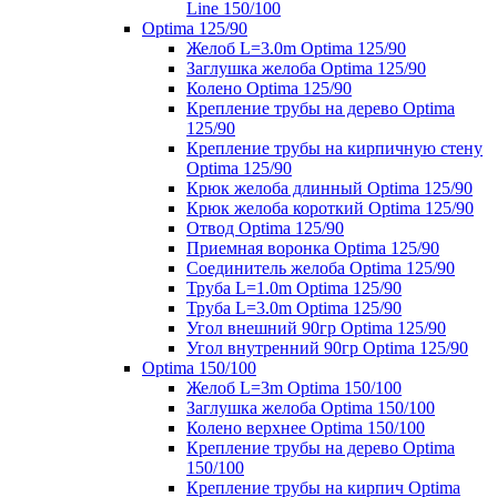
Line 150/100
Optima 125/90
Желоб L=3.0m Optima 125/90
Заглушка желоба Optima 125/90
Колено Optima 125/90
Крепление трубы на дерево Optima
125/90
Крепление трубы на кирпичную стену
Optima 125/90
Крюк желоба длинный Optima 125/90
Крюк желоба короткий Optima 125/90
Отвод Optima 125/90
Приемная воронка Optima 125/90
Соединитель желоба Optima 125/90
Труба L=1.0m Optima 125/90
Труба L=3.0m Optima 125/90
Угол внешний 90гр Optima 125/90
Угол внутренний 90гр Optima 125/90
Optima 150/100
Желоб L=3m Optima 150/100
Заглушка желоба Optima 150/100
Колено верхнее Optima 150/100
Крепление трубы на дерево Optima
150/100
Крепление трубы на кирпич Optima