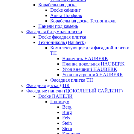
Корабельная доска
Docke сайдинг
Альта Профиль
Корабельная доска Технониколь
Панели под камень
Фасадная битумная плитка
Docke фасадная плитка
Технониколь (Hauberk)
Комплектующие для фасадной плитки
ТН
Наличник HAUBERK
Планка цокольная HAUBERK
Угол внешний HAUBERK
Угол внутренний HAUBERK
Фасадная плитка ТН
Фасадная доска ДПК
Фасадные панели (ЦОКОЛЬНЫЙ САЙДИНГ)
Docke ПАНЕЛИ
Премиум
Berg
Burg
Fels
Stein
Stern
Клинкер