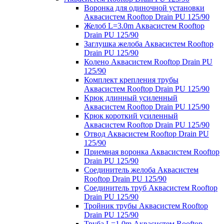
Воронка для одиночной установки
Аквасистем Rooftop Drain PU 125/90
Желоб L=3.0m Аквасистем Rooftop
Drain PU 125/90
Заглушка желоба Аквасистем Rooftop
Drain PU 125/90
Колено Аквасистем Rooftop Drain PU
125/90
Комплект крепления трубы
Аквасистем Rooftop Drain PU 125/90
Крюк длинный усиленный
Аквасистем Rooftop Drain PU 125/90
Крюк короткий усиленный
Аквасистем Rooftop Drain PU 125/90
Отвод Аквасистем Rooftop Drain PU
125/90
Приемная воронка Аквасистем Rooftop
Drain PU 125/90
Соединитель желоба Аквасистем
Rooftop Drain PU 125/90
Соединитель труб Аквасистем Rooftop
Drain PU 125/90
Тройник трубы Аквасистем Rooftop
Drain PU 125/90
Труба L=1.0m Аквасистем Rooftop