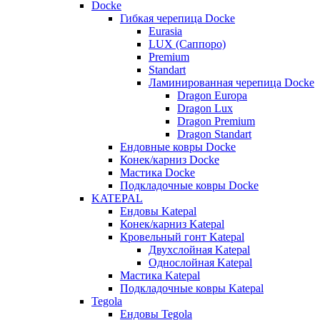
Docke
Гибкая черепица Docke
Eurasia
LUX (Саппоро)
Premium
Standart
Ламинированная черепица Docke
Dragon Europa
Dragon Lux
Dragon Premium
Dragon Standart
Ендовные ковры Docke
Конек/карниз Docke
Мастика Docke
Подкладочные ковры Docke
KATEPAL
Ендовы Katepal
Конек/карниз Katepal
Кровельный гонт Katepal
Двухслойная Katepal
Однослойная Katepal
Мастика Katepal
Подкладочные ковры Katepal
Tegola
Ендовы Tegola