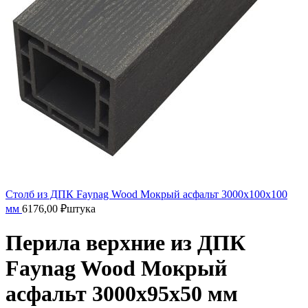
Столб из ДПК Faynag Wood Мокрый асфальт 3000х100х100
мм
6176,00
₽
штука
Перила верхние из ДПК
Faynag Wood Мокрый
асфальт 3000х95х50 мм