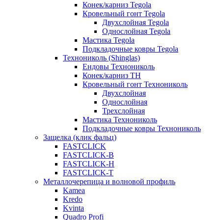
Конек/карниз Tegola
Кровельный гонт Tegola
Двухслойная Tegola
Однослойная Tegola
Мастика Tegola
Подкладочные ковры Tegola
Технониколь (Shinglas)
Ендовы Технониколь
Конек/карниз ТН
Кровельный гонт Технониколь
Двухслойная
Однослойная
Трехслойная
Мастика Технониколь
Подкладочные ковры Технониколь
Защелка (клик фальц)
FASTCLICK
FASTCLICK-B
FASTCLICK-H
FASTCLICK-T
Металлочерепица и волновой профиль
Kamea
Kredo
Kvinta
Quadro Profi