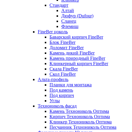
Стандарт
Алтай
Дюфур (Dufour)
Сланец
Флемиш
FineBer цоколь
Баварский кирпич FineBer
Блок FineBer
Доломит FineBer
Камень дикий FineBer
Камень природный FineBer
Клинкерный кирпич FineBer
Скала FineBer
Скол FineBer
Альта-профиль
Планки для монтажа
Под камень
Под кирпич
Углы
Технониколь фасад
Камень Технониколь Оптима
Кирпич Технониколь Оптима
Клинкер Технониколь Оптима
Песчанник Технониколь Оптима