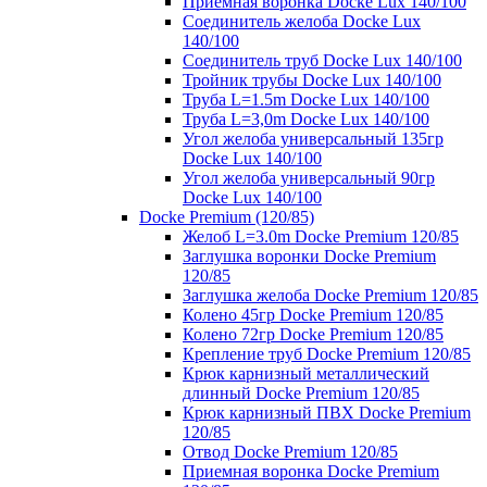
Приемная воронка Docke Lux 140/100
Соединитель желоба Docke Lux
140/100
Соединитель труб Docke Lux 140/100
Тройник трубы Docke Lux 140/100
Труба L=1.5m Docke Lux 140/100
Труба L=3,0m Docke Lux 140/100
Угол желоба универсальный 135гр
Docke Lux 140/100
Угол желоба универсальный 90гр
Docke Lux 140/100
Docke Premium (120/85)
Желоб L=3.0m Docke Premium 120/85
Заглушка воронки Docke Premium
120/85
Заглушка желоба Docke Premium 120/85
Колено 45гр Docke Premium 120/85
Колено 72гр Docke Premium 120/85
Крепление труб Docke Premium 120/85
Крюк карнизный металлический
длинный Docke Premium 120/85
Крюк карнизный ПВХ Docke Premium
120/85
Отвод Docke Premium 120/85
Приемная воронка Docke Premium