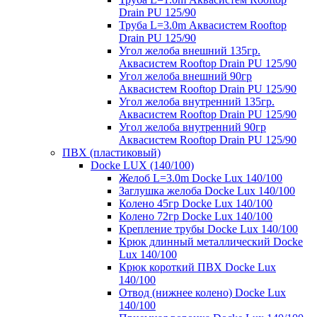
Drain PU 125/90
Труба L=3.0m Аквасистем Rooftop
Drain PU 125/90
Угол желоба внешний 135гр.
Аквасистем Rooftop Drain PU 125/90
Угол желоба внешний 90гр
Аквасистем Rooftop Drain PU 125/90
Угол желоба внутренний 135гр.
Аквасистем Rooftop Drain PU 125/90
Угол желоба внутренний 90гр
Аквасистем Rooftop Drain PU 125/90
ПВХ (пластиковый)
Docke LUX (140/100)
Желоб L=3.0m Docke Lux 140/100
Заглушка желоба Docke Lux 140/100
Колено 45гр Docke Lux 140/100
Колено 72гр Docke Lux 140/100
Крепление трубы Docke Lux 140/100
Крюк длинный металлический Docke
Lux 140/100
Крюк короткий ПВХ Docke Lux
140/100
Отвод (нижнее колено) Docke Lux
140/100