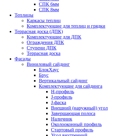
СПК 6мм
СПК 8мм
Теплицы
Каркасы теплиц
Комплектующие для теплиц и грядки
Террасная доска (ДПК)
Комплектующие для ДПК
Ограждения ДПК
Ступени ДПК
Террасная доска
Фасады
Виниловый сайдинг
БлокХаус
Брус
Вертикальный сайдинг
Комплектующие для сайдинга
H-профиль
J-профиль
J-фаска
Внешний (наружный) угол
Завершающая полоса
Наличник
Околооконный профиль
Стартовый профиль
Угол внутренний