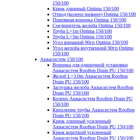
150/100
Крюк длинный Optima 150/100
Отвод (колено нижнее) Optima 150/100
Приемная воронка Optima 150/100
Соединитель желоба Optima 150/100
Труба L=1m Optima 150/100
Труба L=3m Optima 150/100
Угол внешний 90гр Optima 150/100
Угол желоба внутренний 90гр Optima
150/100
Аквасистем 150/100
Воронка для одиночной установки
Аквасистем Rooftop Drain PU 150/100
Желоб L=3.0m Аквасистем Rooftop
Drain PU 150/100
Заглушка желоба Аквасистем Rooftop
Drain PU 150/100
Колено Аквасистем Rooftop Drain PU
150/100
Крепление трубы Аквасистем Rooftop
Drain PU 150/100
Крюк длинный усиленный
Аквасистем Rooftop Drain PU 150/100
Крюк короткий усиленный
Аквасистем Rooftop Drain PU 150/100