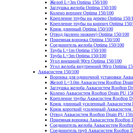
Желоб L=3m Optima 150/100
Заглушка желоба Optima 150/100
Колено верхнее Optima 150/100
Крепление трубы на дерево Optima 150/
Крепление трубы на кирпич Optima 150
Крюк длинный Optima 150/100
Отвод (колено нижнее) Optima 150/100
Приемная воронка Optima 150/100
Соединитель желоба Optima 150/100
Труба L=1m Optima 150/100
Труба L=3m Optima 150/100
Угол внешний 90гр Optima 150/100
Угол желоба внутренний 90гр Optima 15
Аквасистем 150/100
Воронка для одиночной установки Аквас
Желоб L=3.0m Аквасистем Rooftop Drain
Заглушка желоба Аквасистем Rooftop Dr
Колено Аквасистем Rooftop Drain PU 15
Крепление трубы Аквасистем Rooftop Dr
Крюк длинный усиленный Аквасистем Ro
Крюк короткий усиленный Аквасистем R
Отвод Аквасистем Rooftop Drain PU 150
Приемная воронка Аквасистем Rooftop D
Соединитель желоба Аквасистем Rooftop
Соединитель труб Аквасистем Rooftop D