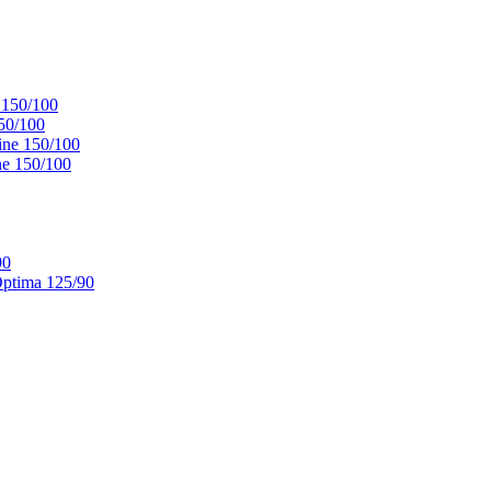
 150/100
50/100
ne 150/100
e 150/100
90
ptima 125/90