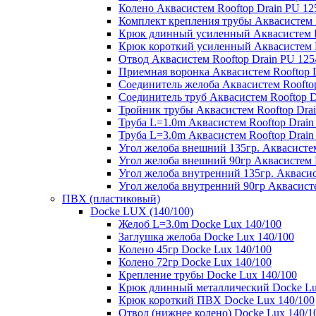
Колено Аквасистем Rooftop Drain PU 12
Комплект крепления трубы Аквасистем R
Крюк длинный усиленный Аквасистем Ro
Крюк короткий усиленный Аквасистем R
Отвод Аквасистем Rooftop Drain PU 125
Приемная воронка Аквасистем Rooftop D
Соединитель желоба Аквасистем Rooftop
Соединитель труб Аквасистем Rooftop D
Тройник трубы Аквасистем Rooftop Drai
Труба L=1.0m Аквасистем Rooftop Drain
Труба L=3.0m Аквасистем Rooftop Drain
Угол желоба внешний 135гр. Аквасистем
Угол желоба внешний 90гр Аквасистем R
Угол желоба внутренний 135гр. Аквасис
Угол желоба внутренний 90гр Аквасисте
ПВХ (пластиковый)
Docke LUX (140/100)
Желоб L=3.0m Docke Lux 140/100
Заглушка желоба Docke Lux 140/100
Колено 45гр Docke Lux 140/100
Колено 72гр Docke Lux 140/100
Крепление трубы Docke Lux 140/100
Крюк длинный металлический Docke Lu
Крюк короткий ПВХ Docke Lux 140/100
Отвод (нижнее колено) Docke Lux 140/1