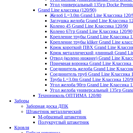
Угол универсальный 135гр Docke Premi
Grand Line классика (120/90)
Желоб L=3.0m Grand Line Классика 120/
Заглушка желоба Grand Line Классика 1
Колено 45 Grand Line Классика 120/90
Колено 67гр Grand Line Классика 120/90
Крепление трубы Grand Line Классика 1
Крепление трубы kliker Grand Line класс
Крюк короткий ПВХ Grand Line Классик
Крюк металлический длинный Grand Lin
Отвод (колено нижнее) Grand Line Класс
Приемная воронка Grand Line Классика 
Соединитель желоба Grand Line Классик
Соединитель труб Grand Line Классика 
Труба L=3.0m Grand Line Классика 120/
Угол желоба 90гр Grand Line Классика 1
Угол желоба универсальный 135гр Grand
Технониколь ОПТИМА 120/80
Заборы
Заборная доска ДПК
Штакетник металлический
М-образный штакетник
Полукруглый штакетник
Кровля
Гибкая черепица