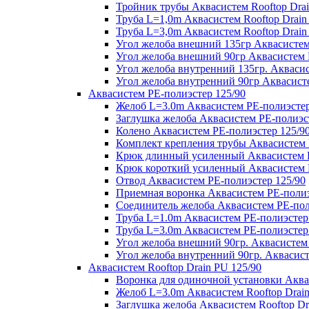
Тройник трубы Аквасистем Rooftop Drai
Труба L=1,0m Аквасистем Rooftop Drain
Труба L=3,0m Аквасистем Rooftop Drain
Угол желоба внешний 135гр Аквасистем 
Угол желоба внешний 90гр Аквасистем R
Угол желоба внутренний 135гр. Аквасис
Угол желоба внутренний 90гр Аквасисте
Аквасистем PE-полиэстер 125/90
Желоб L=3.0m Аквасистем PE-полиэстер
Заглушка желоба Аквасистем PE-полиэс
Колено Аквасистем PE-полиэстер 125/9
Комплект крепления трубы Аквасистем 
Крюк длинный усиленный Аквасистем P
Крюк короткий усиленный Аквасистем P
Отвод Аквасистем РЕ-полиэстер 125/90
Приемная воронка Аквасистем PE-полиэ
Соединитель желоба Аквасистем PE-пол
Труба L=1.0m Аквасистем PE-полиэстер
Труба L=3.0m Аквасистем PE-полиэстер
Угол желоба внешний 90гр. Аквасистем
Угол желоба внутренний 90гр. Аквасист
Аквасистем Rooftop Drain PU 125/90
Воронка для одиночной установки Аквас
Желоб L=3.0m Аквасистем Rooftop Drain
Заглушка желоба Аквасистем Rooftop Dr