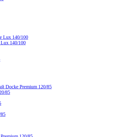
e Lux 140/100
 Lux 140/100
5
й Docke Premium 120/85
20/85
5
/85
 Premium 120/85