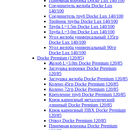
Приемная воронка Docke Lux 140/100
Соединитель желоба Docke Lux
140/100
Соединитель труб Docke Lux 140/100
Тройник трубы Docke Lux 140/100
Труба L=1.5m Docke Lux 140/100
Труба L=3,0m Docke Lux 140/100
Угол желоба универсальный 135гр
Docke Lux 140/100
Угол желоба универсальный 90гр
Docke Lux 140/100
Docke Premium (120/85)
Желоб L=3.0m Docke Premium 120/85
Заглушка воронки Docke Premium
120/85
Заглушка желоба Docke Premium 120/85
Колено 45гр Docke Premium 120/85
Колено 72гр Docke Premium 120/85
Крепление труб Docke Premium 120/85
Крюк карнизный металлический
длинный Docke Premium 120/85
Крюк карнизный ПВХ Docke Premium
120/85
Отвод Docke Premium 120/85
Приемная воронка Docke Premium