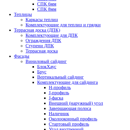
СПК 6мм
СПК 8мм
Теплицы
Каркасы теплиц
Комплектующие для теплиц и грядки
Террасная доска (ДПК)
Комплектующие для ДПК
Ограждения ДПК
Ступени ДПК
Террасная доска
Фасады
Виниловый сайдинг
БлокХаус
Брус
Вертикальный сайдинг
Комплектующие для сайдинга
H-профиль
J-профиль
J-фаска
Внешний (наружный) угол
Завершающая полоса
Наличник
Околооконный профиль
Стартовый профиль
Угол внутренний