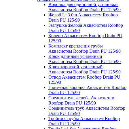
Воронка для одиночной установки
Аквасистем Rooftop Drain PU 125/90
Желоб L=3.0m Аквасистем Rooftop
Drain PU 125/90
Заглушка желоба Аквасистем Rooftop
Drain PU 125/90
Колено Аквасистем Rooftop Drain PU
125/90
Комплект крепления трубы
Аквасистем Rooftop Drain PU 125/90
Крюк длинный усиленный
Аквасистем Rooftop Drain PU 125/90
Крюк короткий усиленный
Аквасистем Rooftop Drain PU 125/90
Отвод Аквасистем Rooftop Drain PU
125/90
Приемная воронка Аквасистем Rooftop
Drain PU 125/90
Соединитель желоба Аквасистем
Rooftop Drain PU 125/90
Соединитель труб Аквасистем Rooftop
Drain PU 125/90
Тройник трубы Аквасистем Rooftop
Drain PU 125/90
Труба L=1.0m Аквасистем Rooftop