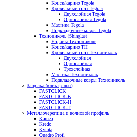
Конек/карниз Tegola
Кровельный гонт Tegola
Двухслойная Tegola
Однослойная Tegola
Мастика Tegola
Подкладочные ковры Tegola
Технониколь (Shinglas)
Ендовы Технониколь
Конек/карниз ТН
Кровельный гонт Технониколь
Двухслойная
Однослойная
Трехслойная
Мастика Технониколь
Подкладочные ковры Технониколь
Защелка (клик фальц)
FASTCLICK
FASTCLICK-B
FASTCLICK-H
FASTCLICK-T
Металлочерепица и волновой профиль
Kamea
Kredo
Kvinta
Quadro Profi