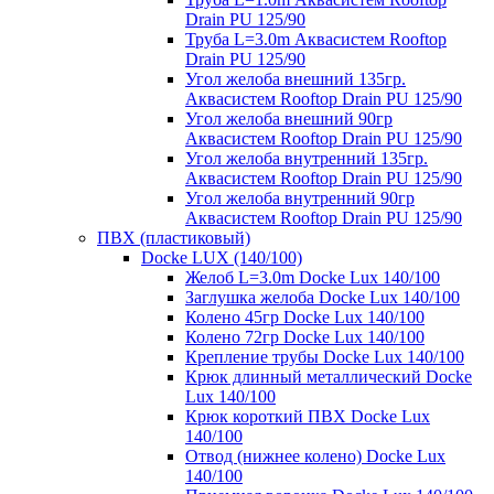
Drain PU 125/90
Труба L=3.0m Аквасистем Rooftop
Drain PU 125/90
Угол желоба внешний 135гр.
Аквасистем Rooftop Drain PU 125/90
Угол желоба внешний 90гр
Аквасистем Rooftop Drain PU 125/90
Угол желоба внутренний 135гр.
Аквасистем Rooftop Drain PU 125/90
Угол желоба внутренний 90гр
Аквасистем Rooftop Drain PU 125/90
ПВХ (пластиковый)
Docke LUX (140/100)
Желоб L=3.0m Docke Lux 140/100
Заглушка желоба Docke Lux 140/100
Колено 45гр Docke Lux 140/100
Колено 72гр Docke Lux 140/100
Крепление трубы Docke Lux 140/100
Крюк длинный металлический Docke
Lux 140/100
Крюк короткий ПВХ Docke Lux
140/100
Отвод (нижнее колено) Docke Lux
140/100