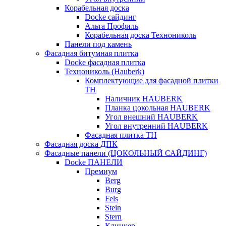
Корабельная доска
Docke сайдинг
Альта Профиль
Корабельная доска Технониколь
Панели под камень
Фасадная битумная плитка
Docke фасадная плитка
Технониколь (Hauberk)
Комплектующие для фасадной плитки
ТН
Наличник HAUBERK
Планка цокольная HAUBERK
Угол внешний HAUBERK
Угол внутренний HAUBERK
Фасадная плитка ТН
Фасадная доска ДПК
Фасадные панели (ЦОКОЛЬНЫЙ САЙДИНГ)
Docke ПАНЕЛИ
Премиум
Berg
Burg
Fels
Stein
Stern
Клинкер