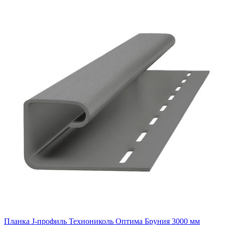
Планка J-профиль Технониколь Оптима Бруния 3000 мм