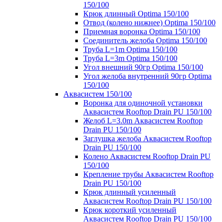
150/100
Крюк длинный Optima 150/100
Отвод (колено нижнее) Optima 150/100
Приемная воронка Optima 150/100
Соединитель желоба Optima 150/100
Труба L=1m Optima 150/100
Труба L=3m Optima 150/100
Угол внешний 90гр Optima 150/100
Угол желоба внутренний 90гр Optima
150/100
Аквасистем 150/100
Воронка для одиночной установки
Аквасистем Rooftop Drain PU 150/100
Желоб L=3.0m Аквасистем Rooftop
Drain PU 150/100
Заглушка желоба Аквасистем Rooftop
Drain PU 150/100
Колено Аквасистем Rooftop Drain PU
150/100
Крепление трубы Аквасистем Rooftop
Drain PU 150/100
Крюк длинный усиленный
Аквасистем Rooftop Drain PU 150/100
Крюк короткий усиленный
Аквасистем Rooftop Drain PU 150/100