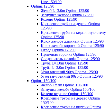
Line 150/100
Optima 125/90
Желоб L=3.0m Optima 125/90
Заглушка желоба Optima 125/90
Колено Optima 125/90
Крепление трубы на дерево Optima
125/90
Крепление трубы на кирпичную стену
Optima 125/90
Крюк желоба длинный Optima 125/90
Крюк желоба короткий Optima 125/90
Отвод Optima 125/90
Приемная воронка Optima 125/90
Соединитель желоба Optima 125/90
Труба L=1.0m Optima 125/90
Труба L=3.0m Optima 125/90
Угол внешний 90гр Optima 125/90
Угол внутренний 90гр Optima 125/90
Optima 150/100
Желоб L=3m Optima 150/100
Заглушка желоба Optima 150/100
Колено верхнее Optima 150/100
Крепление трубы на дерево Optima
150/100
Крепление трубы на кирпич Optima