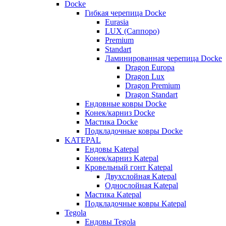
Docke
Гибкая черепица Docke
Eurasia
LUX (Саппоро)
Premium
Standart
Ламинированная черепица Docke
Dragon Europa
Dragon Lux
Dragon Premium
Dragon Standart
Ендовные ковры Docke
Конек/карниз Docke
Мастика Docke
Подкладочные ковры Docke
KATEPAL
Ендовы Katepal
Конек/карниз Katepal
Кровельный гонт Katepal
Двухслойная Katepal
Однослойная Katepal
Мастика Katepal
Подкладочные ковры Katepal
Tegola
Ендовы Tegola