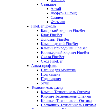
Стандарт
Алтай
Дюфур (Dufour)
Сланец
Флемиш
FineBer цоколь
Баварский кирпич FineBer
Блок FineBer
Доломит FineBer
Камень дикий FineBer
Камень природный FineBer
Клинкерный кирпич FineBer
Скала FineBer
Скол FineBer
Альта-профиль
Планки для монтажа
Под камень
Под кирпич
Углы
Технониколь фасад
Камень Технониколь Оптима
Кирпич Технониколь Оптима
Клинкер Технониколь Оптима
Песчанник Технониколь Оптима