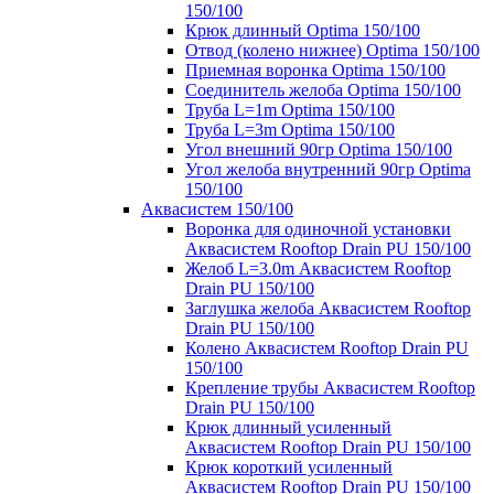
150/100
Крюк длинный Optima 150/100
Отвод (колено нижнее) Optima 150/100
Приемная воронка Optima 150/100
Соединитель желоба Optima 150/100
Труба L=1m Optima 150/100
Труба L=3m Optima 150/100
Угол внешний 90гр Optima 150/100
Угол желоба внутренний 90гр Optima
150/100
Аквасистем 150/100
Воронка для одиночной установки
Аквасистем Rooftop Drain PU 150/100
Желоб L=3.0m Аквасистем Rooftop
Drain PU 150/100
Заглушка желоба Аквасистем Rooftop
Drain PU 150/100
Колено Аквасистем Rooftop Drain PU
150/100
Крепление трубы Аквасистем Rooftop
Drain PU 150/100
Крюк длинный усиленный
Аквасистем Rooftop Drain PU 150/100
Крюк короткий усиленный
Аквасистем Rooftop Drain PU 150/100