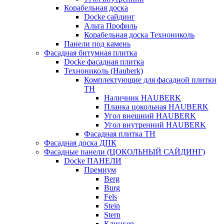
Корабельная доска
Docke сайдинг
Альта Профиль
Корабельная доска Технониколь
Панели под камень
Фасадная битумная плитка
Docke фасадная плитка
Технониколь (Hauberk)
Комплектующие для фасадной плитки
ТН
Наличник HAUBERK
Планка цокольная HAUBERK
Угол внешний HAUBERK
Угол внутренний HAUBERK
Фасадная плитка ТН
Фасадная доска ДПК
Фасадные панели (ЦОКОЛЬНЫЙ САЙДИНГ)
Docke ПАНЕЛИ
Премиум
Berg
Burg
Fels
Stein
Stern
Клинкер