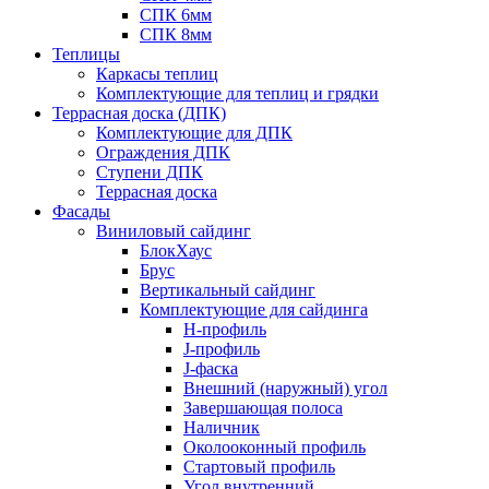
СПК 6мм
СПК 8мм
Теплицы
Каркасы теплиц
Комплектующие для теплиц и грядки
Террасная доска (ДПК)
Комплектующие для ДПК
Ограждения ДПК
Ступени ДПК
Террасная доска
Фасады
Виниловый сайдинг
БлокХаус
Брус
Вертикальный сайдинг
Комплектующие для сайдинга
H-профиль
J-профиль
J-фаска
Внешний (наружный) угол
Завершающая полоса
Наличник
Околооконный профиль
Стартовый профиль
Угол внутренний