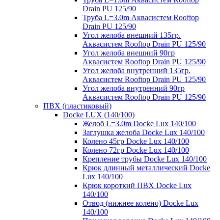
Drain PU 125/90
Труба L=3.0m Аквасистем Rooftop
Drain PU 125/90
Угол желоба внешний 135гр.
Аквасистем Rooftop Drain PU 125/90
Угол желоба внешний 90гр
Аквасистем Rooftop Drain PU 125/90
Угол желоба внутренний 135гр.
Аквасистем Rooftop Drain PU 125/90
Угол желоба внутренний 90гр
Аквасистем Rooftop Drain PU 125/90
ПВХ (пластиковый)
Docke LUX (140/100)
Желоб L=3.0m Docke Lux 140/100
Заглушка желоба Docke Lux 140/100
Колено 45гр Docke Lux 140/100
Колено 72гр Docke Lux 140/100
Крепление трубы Docke Lux 140/100
Крюк длинный металлический Docke
Lux 140/100
Крюк короткий ПВХ Docke Lux
140/100
Отвод (нижнее колено) Docke Lux
140/100