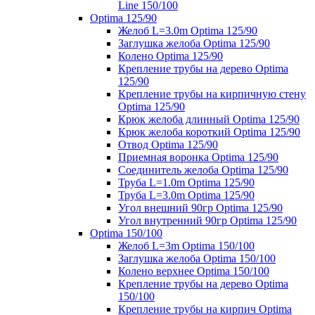
Line 150/100
Optima 125/90
Желоб L=3.0m Optima 125/90
Заглушка желоба Optima 125/90
Колено Optima 125/90
Крепление трубы на дерево Optima
125/90
Крепление трубы на кирпичную стену
Optima 125/90
Крюк желоба длинный Optima 125/90
Крюк желоба короткий Optima 125/90
Отвод Optima 125/90
Приемная воронка Optima 125/90
Соединитель желоба Optima 125/90
Труба L=1.0m Optima 125/90
Труба L=3.0m Optima 125/90
Угол внешний 90гр Optima 125/90
Угол внутренний 90гр Optima 125/90
Optima 150/100
Желоб L=3m Optima 150/100
Заглушка желоба Optima 150/100
Колено верхнее Optima 150/100
Крепление трубы на дерево Optima
150/100
Крепление трубы на кирпич Optima