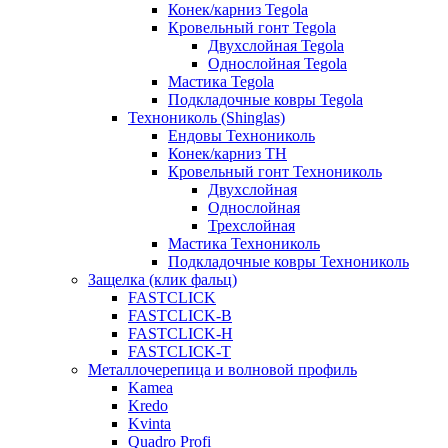
Конек/карниз Tegola
Кровельный гонт Tegola
Двухслойная Tegola
Однослойная Tegola
Мастика Tegola
Подкладочные ковры Tegola
Технониколь (Shinglas)
Ендовы Технониколь
Конек/карниз ТН
Кровельный гонт Технониколь
Двухслойная
Однослойная
Трехслойная
Мастика Технониколь
Подкладочные ковры Технониколь
Защелка (клик фальц)
FASTCLICK
FASTCLICK-B
FASTCLICK-H
FASTCLICK-T
Металлочерепица и волновой профиль
Kamea
Kredo
Kvinta
Quadro Profi