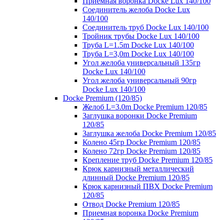
Приемная воронка Docke Lux 140/100
Соединитель желоба Docke Lux
140/100
Соединитель труб Docke Lux 140/100
Тройник трубы Docke Lux 140/100
Труба L=1.5m Docke Lux 140/100
Труба L=3,0m Docke Lux 140/100
Угол желоба универсальный 135гр
Docke Lux 140/100
Угол желоба универсальный 90гр
Docke Lux 140/100
Docke Premium (120/85)
Желоб L=3.0m Docke Premium 120/85
Заглушка воронки Docke Premium
120/85
Заглушка желоба Docke Premium 120/85
Колено 45гр Docke Premium 120/85
Колено 72гр Docke Premium 120/85
Крепление труб Docke Premium 120/85
Крюк карнизный металлический
длинный Docke Premium 120/85
Крюк карнизный ПВХ Docke Premium
120/85
Отвод Docke Premium 120/85
Приемная воронка Docke Premium