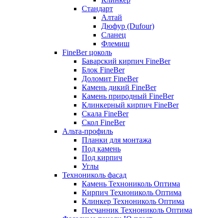
Стандарт
Алтай
Дюфур (Dufour)
Сланец
Флемиш
FineBer цоколь
Баварский кирпич FineBer
Блок FineBer
Доломит FineBer
Камень дикий FineBer
Камень природный FineBer
Клинкерный кирпич FineBer
Скала FineBer
Скол FineBer
Альта-профиль
Планки для монтажа
Под камень
Под кирпич
Углы
Технониколь фасад
Камень Технониколь Оптима
Кирпич Технониколь Оптима
Клинкер Технониколь Оптима
Песчанник Технониколь Оптима