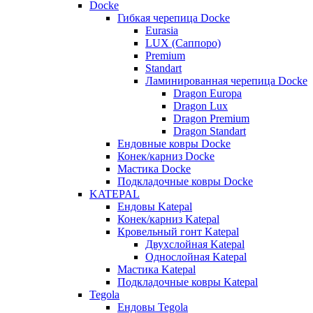
Docke
Гибкая черепица Docke
Eurasia
LUX (Саппоро)
Premium
Standart
Ламинированная черепица Docke
Dragon Europa
Dragon Lux
Dragon Premium
Dragon Standart
Ендовные ковры Docke
Конек/карниз Docke
Мастика Docke
Подкладочные ковры Docke
KATEPAL
Ендовы Katepal
Конек/карниз Katepal
Кровельный гонт Katepal
Двухслойная Katepal
Однослойная Katepal
Мастика Katepal
Подкладочные ковры Katepal
Tegola
Ендовы Tegola