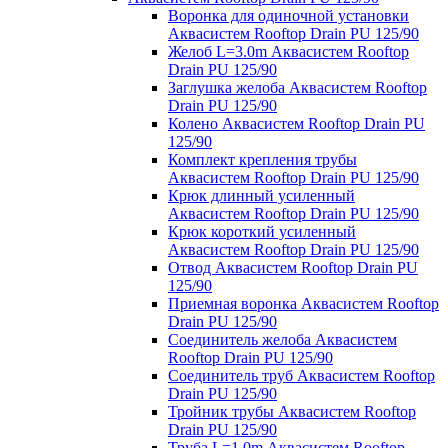
Воронка для одиночной установки
Аквасистем Rooftop Drain PU 125/90
Желоб L=3.0m Аквасистем Rooftop
Drain PU 125/90
Заглушка желоба Аквасистем Rooftop
Drain PU 125/90
Колено Аквасистем Rooftop Drain PU
125/90
Комплект крепления трубы
Аквасистем Rooftop Drain PU 125/90
Крюк длинный усиленный
Аквасистем Rooftop Drain PU 125/90
Крюк короткий усиленный
Аквасистем Rooftop Drain PU 125/90
Отвод Аквасистем Rooftop Drain PU
125/90
Приемная воронка Аквасистем Rooftop
Drain PU 125/90
Соединитель желоба Аквасистем
Rooftop Drain PU 125/90
Соединитель труб Аквасистем Rooftop
Drain PU 125/90
Тройник трубы Аквасистем Rooftop
Drain PU 125/90
Труба L=1.0m Аквасистем Rooftop