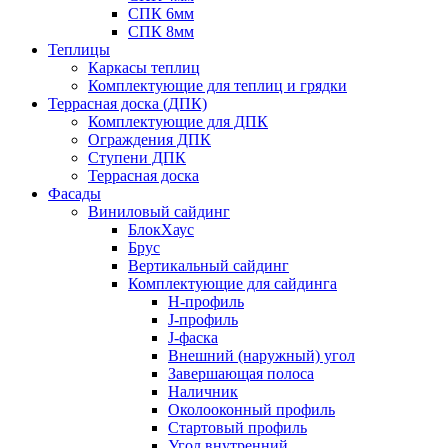
СПК 6мм
СПК 8мм
Теплицы
Каркасы теплиц
Комплектующие для теплиц и грядки
Террасная доска (ДПК)
Комплектующие для ДПК
Ограждения ДПК
Ступени ДПК
Террасная доска
Фасады
Виниловый сайдинг
БлокХаус
Брус
Вертикальный сайдинг
Комплектующие для сайдинга
H-профиль
J-профиль
J-фаска
Внешний (наружный) угол
Завершающая полоса
Наличник
Околооконный профиль
Стартовый профиль
Угол внутренний