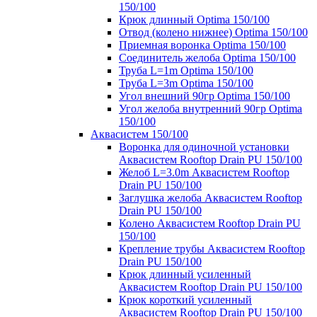
150/100
Крюк длинный Optima 150/100
Отвод (колено нижнее) Optima 150/100
Приемная воронка Optima 150/100
Соединитель желоба Optima 150/100
Труба L=1m Optima 150/100
Труба L=3m Optima 150/100
Угол внешний 90гр Optima 150/100
Угол желоба внутренний 90гр Optima
150/100
Аквасистем 150/100
Воронка для одиночной установки
Аквасистем Rooftop Drain PU 150/100
Желоб L=3.0m Аквасистем Rooftop
Drain PU 150/100
Заглушка желоба Аквасистем Rooftop
Drain PU 150/100
Колено Аквасистем Rooftop Drain PU
150/100
Крепление трубы Аквасистем Rooftop
Drain PU 150/100
Крюк длинный усиленный
Аквасистем Rooftop Drain PU 150/100
Крюк короткий усиленный
Аквасистем Rooftop Drain PU 150/100