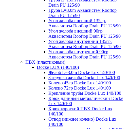
Drain PU 125/90
Труба L=3.0m Аквасистем Rooftop
Drain PU 125/90
Угол желоба внешний 135гр.
Аквасистем Rooftop Drain PU 125/90
Угол желоба внешний 90гр
Аквасистем Rooftop Drain PU 125/90
Угол желоба внутренний 135гр.
Аквасистем Rooftop Drain PU 125/90
Угол желоба внутренний 90гр
Аквасистем Rooftop Drain PU 125/90
ПВХ (пластиковый)
Docke LUX (140/100)
Желоб L=3.0m Docke Lux 140/100
Заглушка желоба Docke Lux 140/100
Колено 45гр Docke Lux 140/100
Колено 72гр Docke Lux 140/100
Крепление трубы Docke Lux 140/100
Крюк длинный металлический Docke
Lux 140/100
Крюк короткий ПВХ Docke Lux
140/100
Отвод (нижнее колено) Docke Lux
140/100