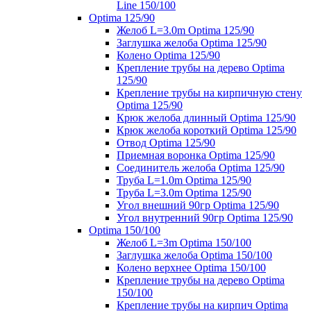
Line 150/100
Optima 125/90
Желоб L=3.0m Optima 125/90
Заглушка желоба Optima 125/90
Колено Optima 125/90
Крепление трубы на дерево Optima
125/90
Крепление трубы на кирпичную стену
Optima 125/90
Крюк желоба длинный Optima 125/90
Крюк желоба короткий Optima 125/90
Отвод Optima 125/90
Приемная воронка Optima 125/90
Соединитель желоба Optima 125/90
Труба L=1.0m Optima 125/90
Труба L=3.0m Optima 125/90
Угол внешний 90гр Optima 125/90
Угол внутренний 90гр Optima 125/90
Optima 150/100
Желоб L=3m Optima 150/100
Заглушка желоба Optima 150/100
Колено верхнее Optima 150/100
Крепление трубы на дерево Optima
150/100
Крепление трубы на кирпич Optima