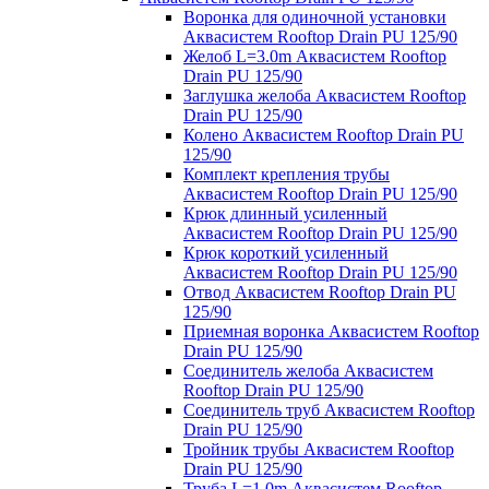
Воронка для одиночной установки
Аквасистем Rooftop Drain PU 125/90
Желоб L=3.0m Аквасистем Rooftop
Drain PU 125/90
Заглушка желоба Аквасистем Rooftop
Drain PU 125/90
Колено Аквасистем Rooftop Drain PU
125/90
Комплект крепления трубы
Аквасистем Rooftop Drain PU 125/90
Крюк длинный усиленный
Аквасистем Rooftop Drain PU 125/90
Крюк короткий усиленный
Аквасистем Rooftop Drain PU 125/90
Отвод Аквасистем Rooftop Drain PU
125/90
Приемная воронка Аквасистем Rooftop
Drain PU 125/90
Соединитель желоба Аквасистем
Rooftop Drain PU 125/90
Соединитель труб Аквасистем Rooftop
Drain PU 125/90
Тройник трубы Аквасистем Rooftop
Drain PU 125/90
Труба L=1.0m Аквасистем Rooftop