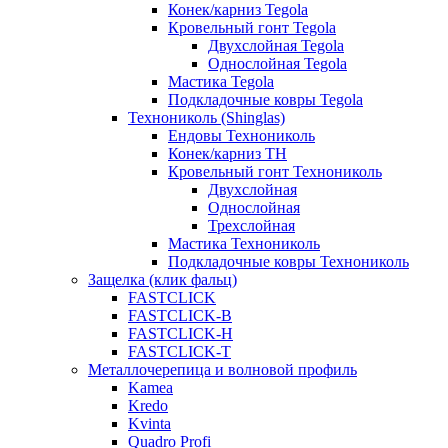
Конек/карниз Tegola
Кровельный гонт Tegola
Двухслойная Tegola
Однослойная Tegola
Мастика Tegola
Подкладочные ковры Tegola
Технониколь (Shinglas)
Ендовы Технониколь
Конек/карниз ТН
Кровельный гонт Технониколь
Двухслойная
Однослойная
Трехслойная
Мастика Технониколь
Подкладочные ковры Технониколь
Защелка (клик фальц)
FASTCLICK
FASTCLICK-B
FASTCLICK-H
FASTCLICK-T
Металлочерепица и волновой профиль
Kamea
Kredo
Kvinta
Quadro Profi