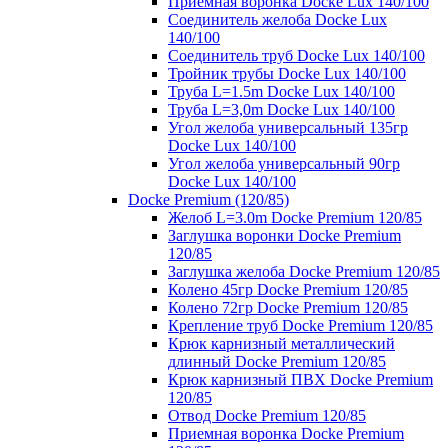
Приемная воронка Docke Lux 140/100
Соединитель желоба Docke Lux
140/100
Соединитель труб Docke Lux 140/100
Тройник трубы Docke Lux 140/100
Труба L=1.5m Docke Lux 140/100
Труба L=3,0m Docke Lux 140/100
Угол желоба универсальный 135гр
Docke Lux 140/100
Угол желоба универсальный 90гр
Docke Lux 140/100
Docke Premium (120/85)
Желоб L=3.0m Docke Premium 120/85
Заглушка воронки Docke Premium
120/85
Заглушка желоба Docke Premium 120/85
Колено 45гр Docke Premium 120/85
Колено 72гр Docke Premium 120/85
Крепление труб Docke Premium 120/85
Крюк карнизный металлический
длинный Docke Premium 120/85
Крюк карнизный ПВХ Docke Premium
120/85
Отвод Docke Premium 120/85
Приемная воронка Docke Premium