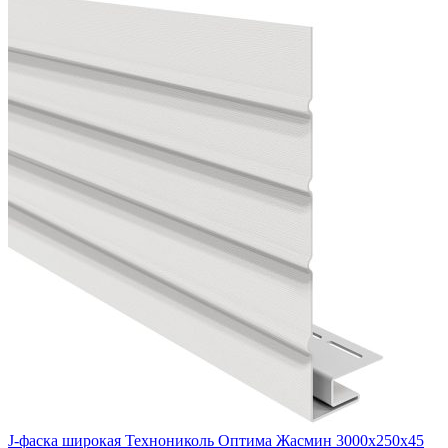
J-фаска широкая Технониколь Оптима Жасмин 3000х250х45