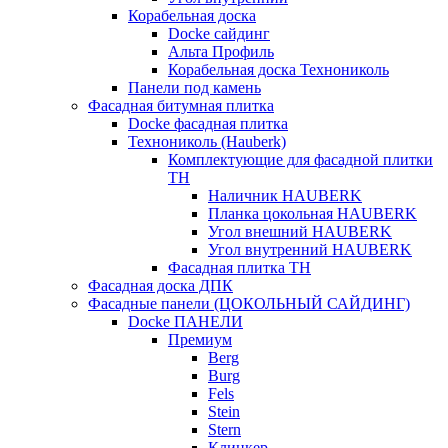
Корабельная доска
Docke сайдинг
Альта Профиль
Корабельная доска Технониколь
Панели под камень
Фасадная битумная плитка
Docke фасадная плитка
Технониколь (Hauberk)
Комплектующие для фасадной плитки
ТН
Наличник HAUBERK
Планка цокольная HAUBERK
Угол внешний HAUBERK
Угол внутренний HAUBERK
Фасадная плитка ТН
Фасадная доска ДПК
Фасадные панели (ЦОКОЛЬНЫЙ САЙДИНГ)
Docke ПАНЕЛИ
Премиум
Berg
Burg
Fels
Stein
Stern
Клинкер