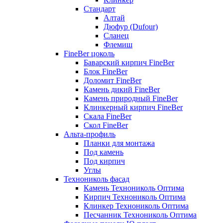
Стандарт
Алтай
Дюфур (Dufour)
Сланец
Флемиш
FineBer цоколь
Баварский кирпич FineBer
Блок FineBer
Доломит FineBer
Камень дикий FineBer
Камень природный FineBer
Клинкерный кирпич FineBer
Скала FineBer
Скол FineBer
Альта-профиль
Планки для монтажа
Под камень
Под кирпич
Углы
Технониколь фасад
Камень Технониколь Оптима
Кирпич Технониколь Оптима
Клинкер Технониколь Оптима
Песчанник Технониколь Оптима