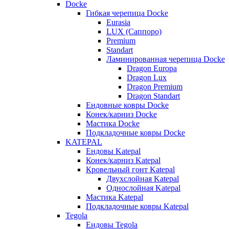
Docke
Гибкая черепица Docke
Eurasia
LUX (Саппоро)
Premium
Standart
Ламинированная черепица Docke
Dragon Europa
Dragon Lux
Dragon Premium
Dragon Standart
Ендовные ковры Docke
Конек/карниз Docke
Мастика Docke
Подкладочные ковры Docke
KATEPAL
Ендовы Katepal
Конек/карниз Katepal
Кровельный гонт Katepal
Двухслойная Katepal
Однослойная Katepal
Мастика Katepal
Подкладочные ковры Katepal
Tegola
Ендовы Tegola