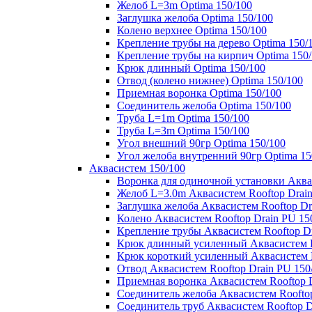
Желоб L=3m Optima 150/100
Заглушка желоба Optima 150/100
Колено верхнее Optima 150/100
Крепление трубы на дерево Optima 150/
Крепление трубы на кирпич Optima 150
Крюк длинный Optima 150/100
Отвод (колено нижнее) Optima 150/100
Приемная воронка Optima 150/100
Соединитель желоба Optima 150/100
Труба L=1m Optima 150/100
Труба L=3m Optima 150/100
Угол внешний 90гр Optima 150/100
Угол желоба внутренний 90гр Optima 15
Аквасистем 150/100
Воронка для одиночной установки Аквас
Желоб L=3.0m Аквасистем Rooftop Drain
Заглушка желоба Аквасистем Rooftop Dr
Колено Аквасистем Rooftop Drain PU 15
Крепление трубы Аквасистем Rooftop Dr
Крюк длинный усиленный Аквасистем Ro
Крюк короткий усиленный Аквасистем R
Отвод Аквасистем Rooftop Drain PU 150
Приемная воронка Аквасистем Rooftop D
Соединитель желоба Аквасистем Rooftop
Соединитель труб Аквасистем Rooftop D