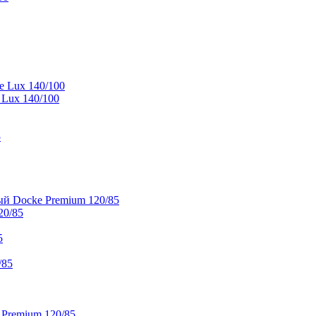
e Lux 140/100
 Lux 140/100
5
й Docke Premium 120/85
20/85
5
/85
 Premium 120/85