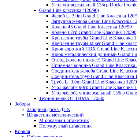
Угол универсальный 135гр Docke Premi
Grand Line классика (120/90)
Желоб L=3.0m Grand Line Классика 120/
Заглушка желоба Grand Line Классика 1
Колено 45 Grand Line Классика 120/90
Колено 67гр Grand Line Классика 120/90
Крепление трубы Grand Line Классика 1
Крепление трубы kliker Grand Line класс
Крюк короткий ПВХ Grand Line Классик
Крюк металлический длинный Grand Lin
Отвод (колено нижнее) Grand Line Класс
Приемная воронка Grand Line Классика 
Соединитель желоба Grand Line Классик
Соединитель труб Grand Line Классика 
Труба L=3.0m Grand Line Классика 120/
Угол желоба 90гр Grand Line Классика 1
Угол желоба универсальный 135гр Grand
Технониколь ОПТИМА 120/80
Заборы
Заборная доска ДПК
Штакетник металлический
М-образный штакетник
Полукруглый штакетник
Кровля
Гибкая черепица