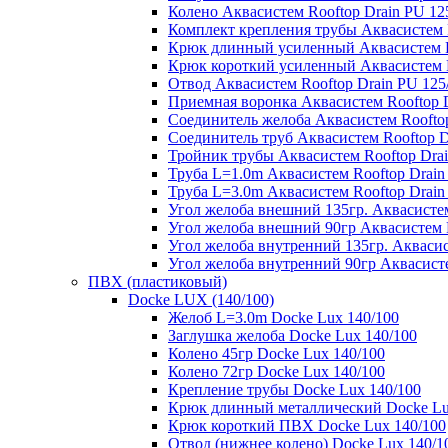
Колено Аквасистем Rooftop Drain PU 12
Комплект крепления трубы Аквасистем R
Крюк длинный усиленный Аквасистем Ro
Крюк короткий усиленный Аквасистем R
Отвод Аквасистем Rooftop Drain PU 125
Приемная воронка Аквасистем Rooftop D
Соединитель желоба Аквасистем Rooftop
Соединитель труб Аквасистем Rooftop D
Тройник трубы Аквасистем Rooftop Drai
Труба L=1.0m Аквасистем Rooftop Drain
Труба L=3.0m Аквасистем Rooftop Drain
Угол желоба внешний 135гр. Аквасистем
Угол желоба внешний 90гр Аквасистем R
Угол желоба внутренний 135гр. Аквасис
Угол желоба внутренний 90гр Аквасисте
ПВХ (пластиковый)
Docke LUX (140/100)
Желоб L=3.0m Docke Lux 140/100
Заглушка желоба Docke Lux 140/100
Колено 45гр Docke Lux 140/100
Колено 72гр Docke Lux 140/100
Крепление трубы Docke Lux 140/100
Крюк длинный металлический Docke Lu
Крюк короткий ПВХ Docke Lux 140/100
Отвод (нижнее колено) Docke Lux 140/1