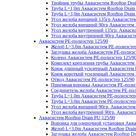
Тройник трубы Аквасистем Rooftop Drai
Труба L=1,0m Аквасистем Rooftop Drain
Труба L=3,0m Аквасистем Rooftop Drain
Угол желоба внешний 135гр Аквасистем 
Угол желоба внешний 90гр Аквасистем R
Угол желоба внутренний 135гр. Аквасис
Угол желоба внутренний 90гр Аквасисте
Аквасистем PE-полиэстер 125/90
Желоб L=3.0m Аквасистем PE-полиэстер
Заглушка желоба Аквасистем PE-полиэс
Колено Аквасистем PE-полиэстер 125/9
Комплект крепления трубы Аквасистем 
Крюк длинный усиленный Аквасистем P
Крюк короткий усиленный Аквасистем P
Отвод Аквасистем РЕ-полиэстер 125/90
Приемная воронка Аквасистем PE-полиэ
Соединитель желоба Аквасистем PE-пол
Труба L=1.0m Аквасистем PE-полиэстер
Труба L=3.0m Аквасистем PE-полиэстер
Угол желоба внешний 90гр. Аквасистем
Угол желоба внутренний 90гр. Аквасист
Аквасистем Rooftop Drain PU 125/90
Воронка для одиночной установки Аквас
Желоб L=3.0m Аквасистем Rooftop Drain
Заглушка желоба Аквасистем Rooftop Dr