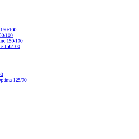
 150/100
50/100
ne 150/100
e 150/100
90
ptima 125/90