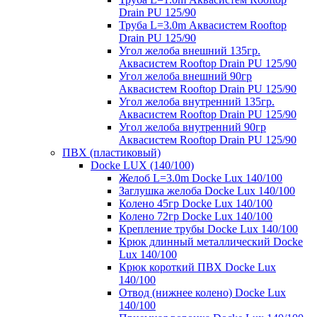
Drain PU 125/90
Труба L=3.0m Аквасистем Rooftop
Drain PU 125/90
Угол желоба внешний 135гр.
Аквасистем Rooftop Drain PU 125/90
Угол желоба внешний 90гр
Аквасистем Rooftop Drain PU 125/90
Угол желоба внутренний 135гр.
Аквасистем Rooftop Drain PU 125/90
Угол желоба внутренний 90гр
Аквасистем Rooftop Drain PU 125/90
ПВХ (пластиковый)
Docke LUX (140/100)
Желоб L=3.0m Docke Lux 140/100
Заглушка желоба Docke Lux 140/100
Колено 45гр Docke Lux 140/100
Колено 72гр Docke Lux 140/100
Крепление трубы Docke Lux 140/100
Крюк длинный металлический Docke
Lux 140/100
Крюк короткий ПВХ Docke Lux
140/100
Отвод (нижнее колено) Docke Lux
140/100