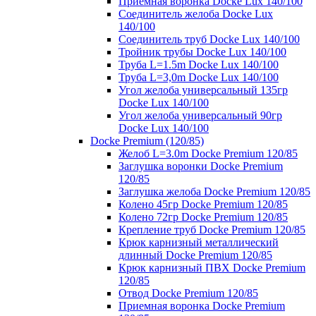
Приемная воронка Docke Lux 140/100
Соединитель желоба Docke Lux
140/100
Соединитель труб Docke Lux 140/100
Тройник трубы Docke Lux 140/100
Труба L=1.5m Docke Lux 140/100
Труба L=3,0m Docke Lux 140/100
Угол желоба универсальный 135гр
Docke Lux 140/100
Угол желоба универсальный 90гр
Docke Lux 140/100
Docke Premium (120/85)
Желоб L=3.0m Docke Premium 120/85
Заглушка воронки Docke Premium
120/85
Заглушка желоба Docke Premium 120/85
Колено 45гр Docke Premium 120/85
Колено 72гр Docke Premium 120/85
Крепление труб Docke Premium 120/85
Крюк карнизный металлический
длинный Docke Premium 120/85
Крюк карнизный ПВХ Docke Premium
120/85
Отвод Docke Premium 120/85
Приемная воронка Docke Premium