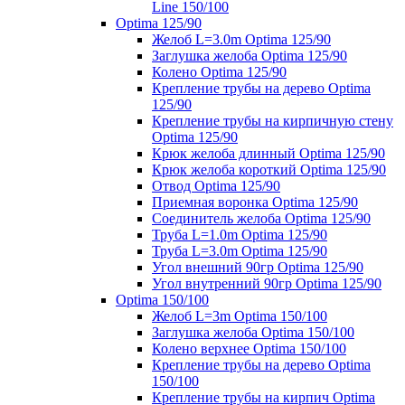
Line 150/100
Optima 125/90
Желоб L=3.0m Optima 125/90
Заглушка желоба Optima 125/90
Колено Optima 125/90
Крепление трубы на дерево Optima
125/90
Крепление трубы на кирпичную стену
Optima 125/90
Крюк желоба длинный Optima 125/90
Крюк желоба короткий Optima 125/90
Отвод Optima 125/90
Приемная воронка Optima 125/90
Соединитель желоба Optima 125/90
Труба L=1.0m Optima 125/90
Труба L=3.0m Optima 125/90
Угол внешний 90гр Optima 125/90
Угол внутренний 90гр Optima 125/90
Optima 150/100
Желоб L=3m Optima 150/100
Заглушка желоба Optima 150/100
Колено верхнее Optima 150/100
Крепление трубы на дерево Optima
150/100
Крепление трубы на кирпич Optima