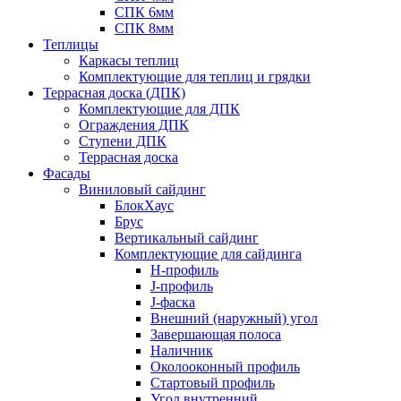
СПК 6мм
СПК 8мм
Теплицы
Каркасы теплиц
Комплектующие для теплиц и грядки
Террасная доска (ДПК)
Комплектующие для ДПК
Ограждения ДПК
Ступени ДПК
Террасная доска
Фасады
Виниловый сайдинг
БлокХаус
Брус
Вертикальный сайдинг
Комплектующие для сайдинга
H-профиль
J-профиль
J-фаска
Внешний (наружный) угол
Завершающая полоса
Наличник
Околооконный профиль
Стартовый профиль
Угол внутренний