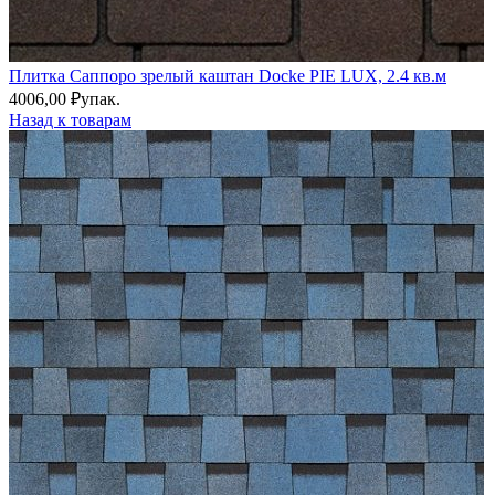
Плитка Саппоро зрелый каштан Docke PIE LUX, 2.4 кв.м
4006,00
₽
упак.
Назад к товарам