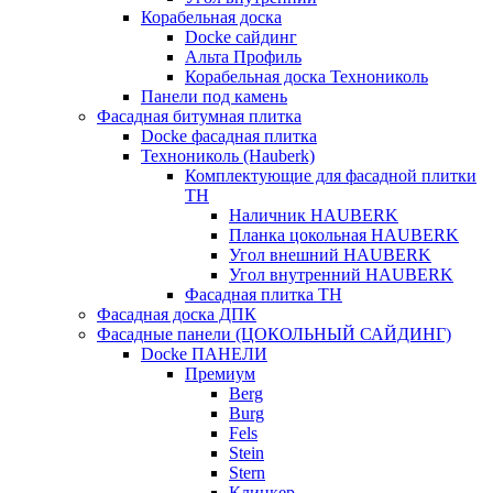
Корабельная доска
Docke сайдинг
Альта Профиль
Корабельная доска Технониколь
Панели под камень
Фасадная битумная плитка
Docke фасадная плитка
Технониколь (Hauberk)
Комплектующие для фасадной плитки
ТН
Наличник HAUBERK
Планка цокольная HAUBERK
Угол внешний HAUBERK
Угол внутренний HAUBERK
Фасадная плитка ТН
Фасадная доска ДПК
Фасадные панели (ЦОКОЛЬНЫЙ САЙДИНГ)
Docke ПАНЕЛИ
Премиум
Berg
Burg
Fels
Stein
Stern
Клинкер