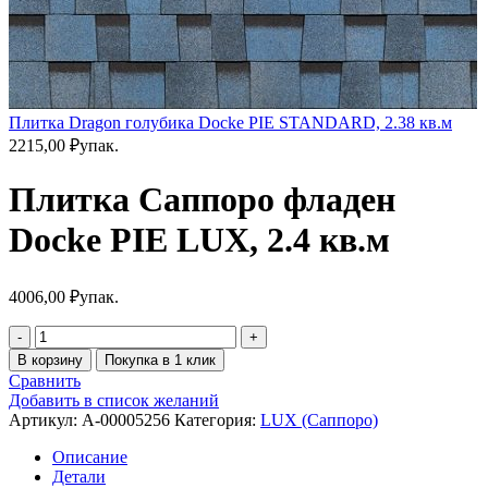
Плитка Dragon голубика Docke PIE STANDARD, 2.38 кв.м
2215,00
₽
упак.
Плитка Саппоро фладен
Docke PIE LUX, 2.4 кв.м
4006,00
₽
упак.
В корзину
Покупка в 1 клик
Сравнить
Добавить в список желаний
Артикул:
A-00005256
Категория:
LUX (Саппоро)
Описание
Детали