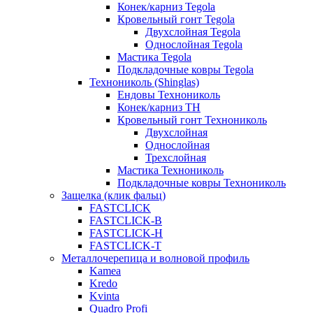
Конек/карниз Tegola
Кровельный гонт Tegola
Двухслойная Tegola
Однослойная Tegola
Мастика Tegola
Подкладочные ковры Tegola
Технониколь (Shinglas)
Ендовы Технониколь
Конек/карниз ТН
Кровельный гонт Технониколь
Двухслойная
Однослойная
Трехслойная
Мастика Технониколь
Подкладочные ковры Технониколь
Защелка (клик фальц)
FASTCLICK
FASTCLICK-B
FASTCLICK-H
FASTCLICK-T
Металлочерепица и волновой профиль
Kamea
Kredo
Kvinta
Quadro Profi