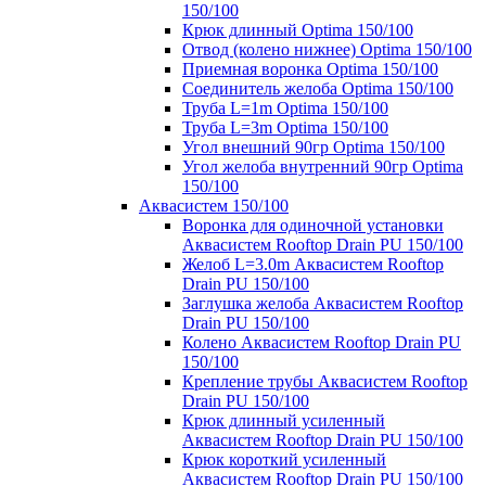
150/100
Крюк длинный Optima 150/100
Отвод (колено нижнее) Optima 150/100
Приемная воронка Optima 150/100
Соединитель желоба Optima 150/100
Труба L=1m Optima 150/100
Труба L=3m Optima 150/100
Угол внешний 90гр Optima 150/100
Угол желоба внутренний 90гр Optima
150/100
Аквасистем 150/100
Воронка для одиночной установки
Аквасистем Rooftop Drain PU 150/100
Желоб L=3.0m Аквасистем Rooftop
Drain PU 150/100
Заглушка желоба Аквасистем Rooftop
Drain PU 150/100
Колено Аквасистем Rooftop Drain PU
150/100
Крепление трубы Аквасистем Rooftop
Drain PU 150/100
Крюк длинный усиленный
Аквасистем Rooftop Drain PU 150/100
Крюк короткий усиленный
Аквасистем Rooftop Drain PU 150/100