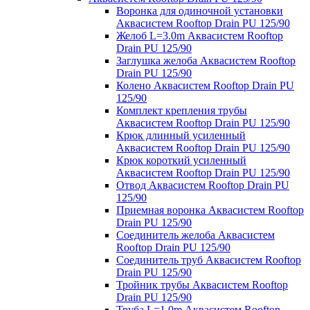
Воронка для одиночной установки
Аквасистем Rooftop Drain PU 125/90
Желоб L=3.0m Аквасистем Rooftop
Drain PU 125/90
Заглушка желоба Аквасистем Rooftop
Drain PU 125/90
Колено Аквасистем Rooftop Drain PU
125/90
Комплект крепления трубы
Аквасистем Rooftop Drain PU 125/90
Крюк длинный усиленный
Аквасистем Rooftop Drain PU 125/90
Крюк короткий усиленный
Аквасистем Rooftop Drain PU 125/90
Отвод Аквасистем Rooftop Drain PU
125/90
Приемная воронка Аквасистем Rooftop
Drain PU 125/90
Соединитель желоба Аквасистем
Rooftop Drain PU 125/90
Соединитель труб Аквасистем Rooftop
Drain PU 125/90
Тройник трубы Аквасистем Rooftop
Drain PU 125/90
Труба L=1.0m Аквасистем Rooftop