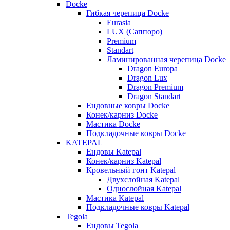
Docke
Гибкая черепица Docke
Eurasia
LUX (Саппоро)
Premium
Standart
Ламинированная черепица Docke
Dragon Europa
Dragon Lux
Dragon Premium
Dragon Standart
Ендовные ковры Docke
Конек/карниз Docke
Мастика Docke
Подкладочные ковры Docke
KATEPAL
Ендовы Katepal
Конек/карниз Katepal
Кровельный гонт Katepal
Двухслойная Katepal
Однослойная Katepal
Мастика Katepal
Подкладочные ковры Katepal
Tegola
Ендовы Tegola