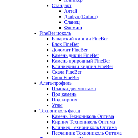
Стандарт
Алтай
Дюфур (Dufour)
Сланец
Флемиш
FineBer цоколь
Баварский кирпич FineBer
Блок FineBer
Доломит FineBer
Камень дикий FineBer
Камень природный FineBer
Клинкерный кирпич FineBer
Скала FineBer
Скол FineBer
Альта-профиль
Планки для монтажа
Под камень
Под кирпич
Углы
Технониколь фасад
Камень Технониколь Оптима
Кирпич Технониколь Оптима
Клинкер Технониколь Оптима
Песчанник Технониколь Оптима