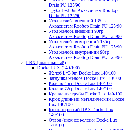
Drain PU 125/90
Труба L=3.0m Аквасистем Rooftop
Drain PU 125/90
Угол желоба внешний 135гр.
Аквасистем Rooftop Drain PU 125/90
Угол желоба внешний 90гр
Аквасистем Rooftop Drain PU 125/90
Угол желоба внутренний 135гр.
Аквасистем Rooftop Drain PU 125/90
Угол желоба внутренний 90гр
Аквасистем Rooftop Drain PU 125/90
ПВХ (пластиковый)
Docke LUX (140/100)
Желоб L=3.0m Docke Lux 140/100
Заглушка желоба Docke Lux 140/100
Колено 45гр Docke Lux 140/100
Колено 72гр Docke Lux 140/100
Крепление трубы Docke Lux 140/100
Крюк длинный металлический Docke
Lux 140/100
Крюк короткий ПВХ Docke Lux
140/100
Отвод (нижнее колено) Docke Lux
140/100