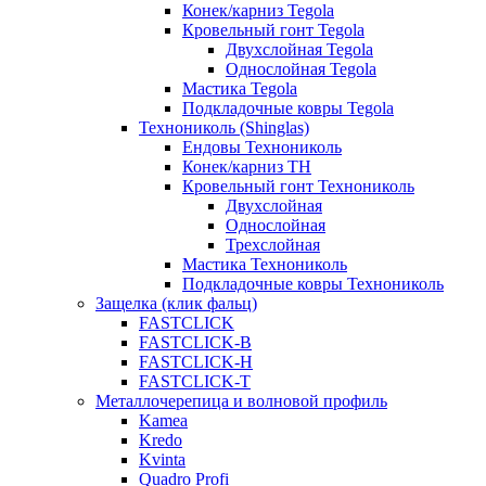
Конек/карниз Tegola
Кровельный гонт Tegola
Двухслойная Tegola
Однослойная Tegola
Мастика Tegola
Подкладочные ковры Tegola
Технониколь (Shinglas)
Ендовы Технониколь
Конек/карниз ТН
Кровельный гонт Технониколь
Двухслойная
Однослойная
Трехслойная
Мастика Технониколь
Подкладочные ковры Технониколь
Защелка (клик фальц)
FASTCLICK
FASTCLICK-B
FASTCLICK-H
FASTCLICK-T
Металлочерепица и волновой профиль
Kamea
Kredo
Kvinta
Quadro Profi