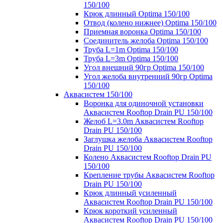
150/100
Крюк длинный Optima 150/100
Отвод (колено нижнее) Optima 150/100
Приемная воронка Optima 150/100
Соединитель желоба Optima 150/100
Труба L=1m Optima 150/100
Труба L=3m Optima 150/100
Угол внешний 90гр Optima 150/100
Угол желоба внутренний 90гр Optima
150/100
Аквасистем 150/100
Воронка для одиночной установки
Аквасистем Rooftop Drain PU 150/100
Желоб L=3.0m Аквасистем Rooftop
Drain PU 150/100
Заглушка желоба Аквасистем Rooftop
Drain PU 150/100
Колено Аквасистем Rooftop Drain PU
150/100
Крепление трубы Аквасистем Rooftop
Drain PU 150/100
Крюк длинный усиленный
Аквасистем Rooftop Drain PU 150/100
Крюк короткий усиленный
Аквасистем Rooftop Drain PU 150/100