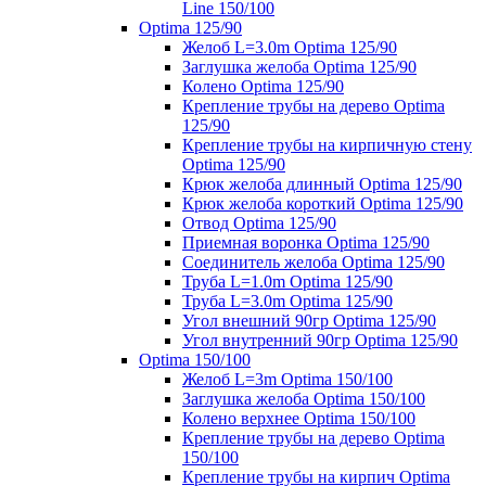
Line 150/100
Optima 125/90
Желоб L=3.0m Optima 125/90
Заглушка желоба Optima 125/90
Колено Optima 125/90
Крепление трубы на дерево Optima
125/90
Крепление трубы на кирпичную стену
Optima 125/90
Крюк желоба длинный Optima 125/90
Крюк желоба короткий Optima 125/90
Отвод Optima 125/90
Приемная воронка Optima 125/90
Соединитель желоба Optima 125/90
Труба L=1.0m Optima 125/90
Труба L=3.0m Optima 125/90
Угол внешний 90гр Optima 125/90
Угол внутренний 90гр Optima 125/90
Optima 150/100
Желоб L=3m Optima 150/100
Заглушка желоба Optima 150/100
Колено верхнее Optima 150/100
Крепление трубы на дерево Optima
150/100
Крепление трубы на кирпич Optima