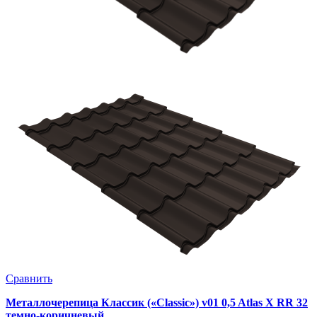
Сравнить
Металлочерепица Классик («Classic») v01 0,5 Atlas X RR 32
темно-коричневый