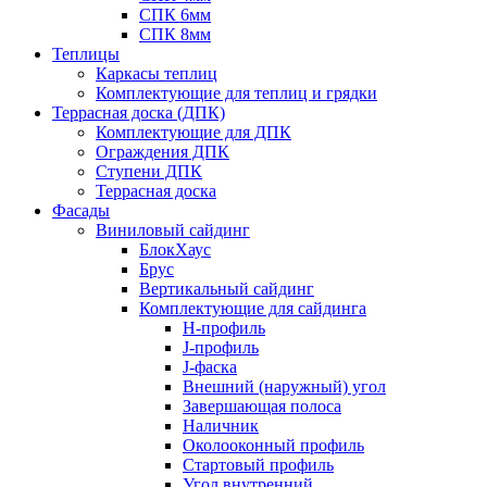
СПК 6мм
СПК 8мм
Теплицы
Каркасы теплиц
Комплектующие для теплиц и грядки
Террасная доска (ДПК)
Комплектующие для ДПК
Ограждения ДПК
Ступени ДПК
Террасная доска
Фасады
Виниловый сайдинг
БлокХаус
Брус
Вертикальный сайдинг
Комплектующие для сайдинга
H-профиль
J-профиль
J-фаска
Внешний (наружный) угол
Завершающая полоса
Наличник
Околооконный профиль
Стартовый профиль
Угол внутренний