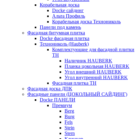
Корабельная доска
Docke сайдинг
Альта Профиль
Корабельная доска Технониколь
Панели под камень
Фасадная битумная плитка
Docke фасадная плитка
Технониколь (Hauberk)
Комплектующие для фасадной плитки
ТН
Наличник HAUBERK
Планка цокольная HAUBERK
Угол внешний HAUBERK
Угол внутренний HAUBERK
Фасадная плитка ТН
Фасадная доска ДПК
Фасадные панели (ЦОКОЛЬНЫЙ САЙДИНГ)
Docke ПАНЕЛИ
Премиум
Berg
Burg
Fels
Stein
Stern
Клинкер