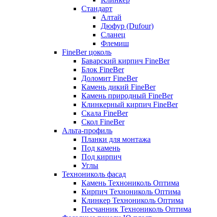
Стандарт
Алтай
Дюфур (Dufour)
Сланец
Флемиш
FineBer цоколь
Баварский кирпич FineBer
Блок FineBer
Доломит FineBer
Камень дикий FineBer
Камень природный FineBer
Клинкерный кирпич FineBer
Скала FineBer
Скол FineBer
Альта-профиль
Планки для монтажа
Под камень
Под кирпич
Углы
Технониколь фасад
Камень Технониколь Оптима
Кирпич Технониколь Оптима
Клинкер Технониколь Оптима
Песчанник Технониколь Оптима