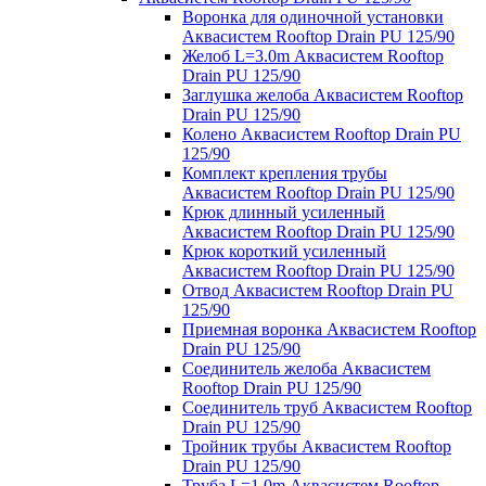
Воронка для одиночной установки
Аквасистем Rooftop Drain PU 125/90
Желоб L=3.0m Аквасистем Rooftop
Drain PU 125/90
Заглушка желоба Аквасистем Rooftop
Drain PU 125/90
Колено Аквасистем Rooftop Drain PU
125/90
Комплект крепления трубы
Аквасистем Rooftop Drain PU 125/90
Крюк длинный усиленный
Аквасистем Rooftop Drain PU 125/90
Крюк короткий усиленный
Аквасистем Rooftop Drain PU 125/90
Отвод Аквасистем Rooftop Drain PU
125/90
Приемная воронка Аквасистем Rooftop
Drain PU 125/90
Соединитель желоба Аквасистем
Rooftop Drain PU 125/90
Соединитель труб Аквасистем Rooftop
Drain PU 125/90
Тройник трубы Аквасистем Rooftop
Drain PU 125/90
Труба L=1.0m Аквасистем Rooftop