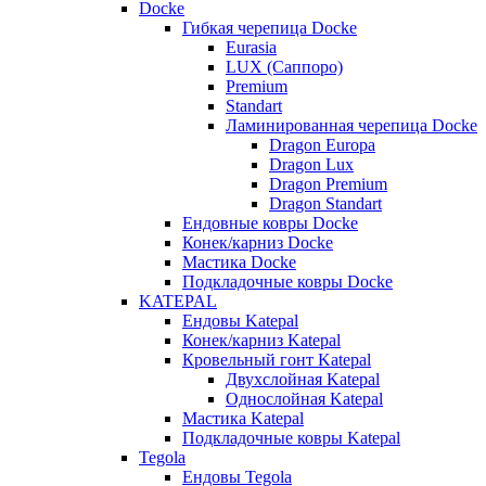
Docke
Гибкая черепица Docke
Eurasia
LUX (Саппоро)
Premium
Standart
Ламинированная черепица Docke
Dragon Europa
Dragon Lux
Dragon Premium
Dragon Standart
Ендовные ковры Docke
Конек/карниз Docke
Мастика Docke
Подкладочные ковры Docke
KATEPAL
Ендовы Katepal
Конек/карниз Katepal
Кровельный гонт Katepal
Двухслойная Katepal
Однослойная Katepal
Мастика Katepal
Подкладочные ковры Katepal
Tegola
Ендовы Tegola