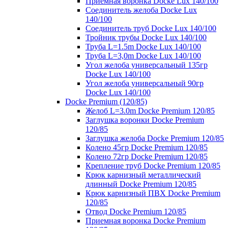
Приемная воронка Docke Lux 140/100
Соединитель желоба Docke Lux
140/100
Соединитель труб Docke Lux 140/100
Тройник трубы Docke Lux 140/100
Труба L=1.5m Docke Lux 140/100
Труба L=3,0m Docke Lux 140/100
Угол желоба универсальный 135гр
Docke Lux 140/100
Угол желоба универсальный 90гр
Docke Lux 140/100
Docke Premium (120/85)
Желоб L=3.0m Docke Premium 120/85
Заглушка воронки Docke Premium
120/85
Заглушка желоба Docke Premium 120/85
Колено 45гр Docke Premium 120/85
Колено 72гр Docke Premium 120/85
Крепление труб Docke Premium 120/85
Крюк карнизный металлический
длинный Docke Premium 120/85
Крюк карнизный ПВХ Docke Premium
120/85
Отвод Docke Premium 120/85
Приемная воронка Docke Premium