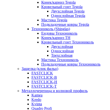
Конек/карниз Tegola
Кровельный гонт Tegola
Двухслойная Tegola
Однослойная Tegola
Мастика Tegola
Подкладочные ковры Tegola
Технониколь (Shinglas)
Ендовы Технониколь
Конек/карниз ТН
Кровельный гонт Технониколь
Двухслойная
Однослойная
Трехслойная
Мастика Технониколь
Подкладочные ковры Технониколь
Защелка (клик фальц)
FASTCLICK
FASTCLICK-B
FASTCLICK-H
FASTCLICK-T
Металлочерепица и волновой профиль
Kamea
Kredo
Kvinta
Quadro Profi