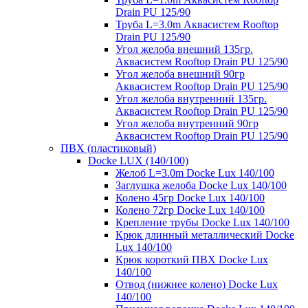
Drain PU 125/90
Труба L=3.0m Аквасистем Rooftop
Drain PU 125/90
Угол желоба внешний 135гр.
Аквасистем Rooftop Drain PU 125/90
Угол желоба внешний 90гр
Аквасистем Rooftop Drain PU 125/90
Угол желоба внутренний 135гр.
Аквасистем Rooftop Drain PU 125/90
Угол желоба внутренний 90гр
Аквасистем Rooftop Drain PU 125/90
ПВХ (пластиковый)
Docke LUX (140/100)
Желоб L=3.0m Docke Lux 140/100
Заглушка желоба Docke Lux 140/100
Колено 45гр Docke Lux 140/100
Колено 72гр Docke Lux 140/100
Крепление трубы Docke Lux 140/100
Крюк длинный металлический Docke
Lux 140/100
Крюк короткий ПВХ Docke Lux
140/100
Отвод (нижнее колено) Docke Lux
140/100