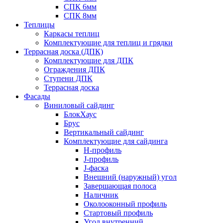
СПК 6мм
СПК 8мм
Теплицы
Каркасы теплиц
Комплектующие для теплиц и грядки
Террасная доска (ДПК)
Комплектующие для ДПК
Ограждения ДПК
Ступени ДПК
Террасная доска
Фасады
Виниловый сайдинг
БлокХаус
Брус
Вертикальный сайдинг
Комплектующие для сайдинга
H-профиль
J-профиль
J-фаска
Внешний (наружный) угол
Завершающая полоса
Наличник
Околооконный профиль
Стартовый профиль
Угол внутренний