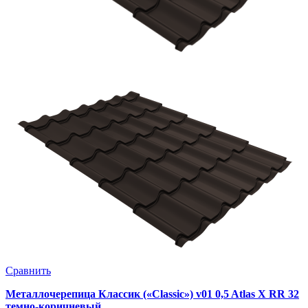
Сравнить
Металлочерепица Классик («Classic») v01 0,5 Atlas X RR 32
темно-коричневый