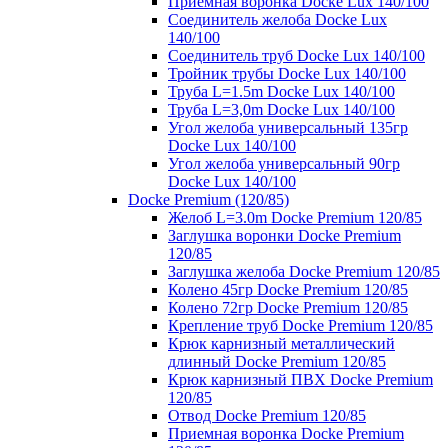
Приемная воронка Docke Lux 140/100
Соединитель желоба Docke Lux
140/100
Соединитель труб Docke Lux 140/100
Тройник трубы Docke Lux 140/100
Труба L=1.5m Docke Lux 140/100
Труба L=3,0m Docke Lux 140/100
Угол желоба универсальный 135гр
Docke Lux 140/100
Угол желоба универсальный 90гр
Docke Lux 140/100
Docke Premium (120/85)
Желоб L=3.0m Docke Premium 120/85
Заглушка воронки Docke Premium
120/85
Заглушка желоба Docke Premium 120/85
Колено 45гр Docke Premium 120/85
Колено 72гр Docke Premium 120/85
Крепление труб Docke Premium 120/85
Крюк карнизный металлический
длинный Docke Premium 120/85
Крюк карнизный ПВХ Docke Premium
120/85
Отвод Docke Premium 120/85
Приемная воронка Docke Premium