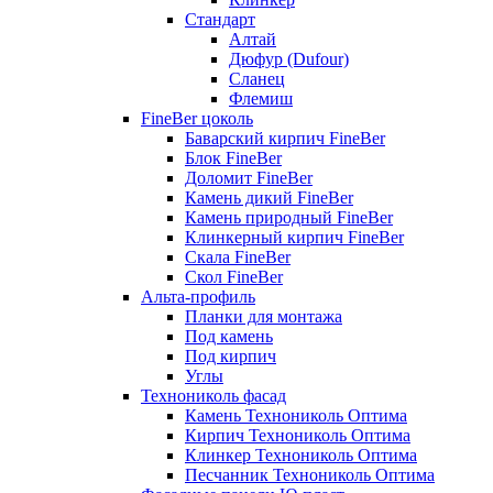
Стандарт
Алтай
Дюфур (Dufour)
Сланец
Флемиш
FineBer цоколь
Баварский кирпич FineBer
Блок FineBer
Доломит FineBer
Камень дикий FineBer
Камень природный FineBer
Клинкерный кирпич FineBer
Скала FineBer
Скол FineBer
Альта-профиль
Планки для монтажа
Под камень
Под кирпич
Углы
Технониколь фасад
Камень Технониколь Оптима
Кирпич Технониколь Оптима
Клинкер Технониколь Оптима
Песчанник Технониколь Оптима