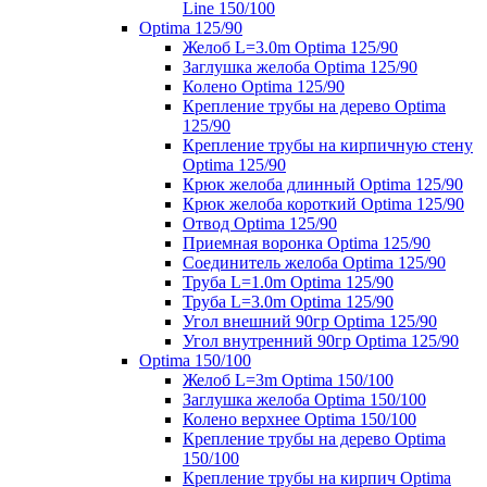
Line 150/100
Optima 125/90
Желоб L=3.0m Optima 125/90
Заглушка желоба Optima 125/90
Колено Optima 125/90
Крепление трубы на дерево Optima
125/90
Крепление трубы на кирпичную стену
Optima 125/90
Крюк желоба длинный Optima 125/90
Крюк желоба короткий Optima 125/90
Отвод Optima 125/90
Приемная воронка Optima 125/90
Соединитель желоба Optima 125/90
Труба L=1.0m Optima 125/90
Труба L=3.0m Optima 125/90
Угол внешний 90гр Optima 125/90
Угол внутренний 90гр Optima 125/90
Optima 150/100
Желоб L=3m Optima 150/100
Заглушка желоба Optima 150/100
Колено верхнее Optima 150/100
Крепление трубы на дерево Optima
150/100
Крепление трубы на кирпич Optima