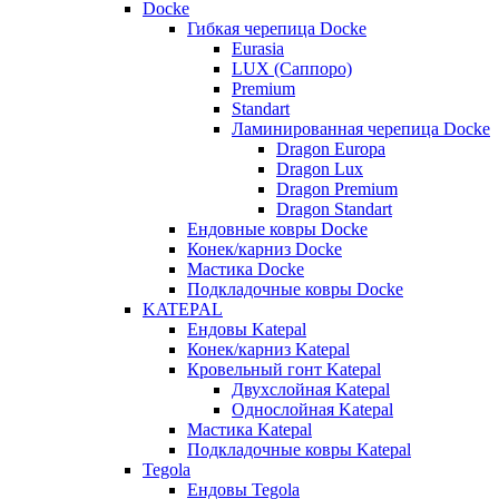
Docke
Гибкая черепица Docke
Eurasia
LUX (Саппоро)
Premium
Standart
Ламинированная черепица Docke
Dragon Europa
Dragon Lux
Dragon Premium
Dragon Standart
Ендовные ковры Docke
Конек/карниз Docke
Мастика Docke
Подкладочные ковры Docke
KATEPAL
Ендовы Katepal
Конек/карниз Katepal
Кровельный гонт Katepal
Двухслойная Katepal
Однослойная Katepal
Мастика Katepal
Подкладочные ковры Katepal
Tegola
Ендовы Tegola