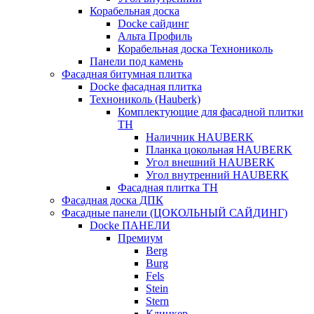
Корабельная доска
Docke сайдинг
Альта Профиль
Корабельная доска Технониколь
Панели под камень
Фасадная битумная плитка
Docke фасадная плитка
Технониколь (Hauberk)
Комплектующие для фасадной плитки
ТН
Наличник HAUBERK
Планка цокольная HAUBERK
Угол внешний HAUBERK
Угол внутренний HAUBERK
Фасадная плитка ТН
Фасадная доска ДПК
Фасадные панели (ЦОКОЛЬНЫЙ САЙДИНГ)
Docke ПАНЕЛИ
Премиум
Berg
Burg
Fels
Stein
Stern
Клинкер