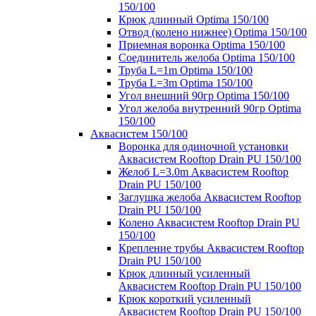
150/100
Крюк длинный Optima 150/100
Отвод (колено нижнее) Optima 150/100
Приемная воронка Optima 150/100
Соединитель желоба Optima 150/100
Труба L=1m Optima 150/100
Труба L=3m Optima 150/100
Угол внешний 90гр Optima 150/100
Угол желоба внутренний 90гр Optima
150/100
Аквасистем 150/100
Воронка для одиночной установки
Аквасистем Rooftop Drain PU 150/100
Желоб L=3.0m Аквасистем Rooftop
Drain PU 150/100
Заглушка желоба Аквасистем Rooftop
Drain PU 150/100
Колено Аквасистем Rooftop Drain PU
150/100
Крепление трубы Аквасистем Rooftop
Drain PU 150/100
Крюк длинный усиленный
Аквасистем Rooftop Drain PU 150/100
Крюк короткий усиленный
Аквасистем Rooftop Drain PU 150/100