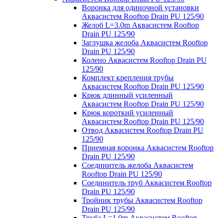
Воронка для одиночной установки
Аквасистем Rooftop Drain PU 125/90
Желоб L=3.0m Аквасистем Rooftop
Drain PU 125/90
Заглушка желоба Аквасистем Rooftop
Drain PU 125/90
Колено Аквасистем Rooftop Drain PU
125/90
Комплект крепления трубы
Аквасистем Rooftop Drain PU 125/90
Крюк длинный усиленный
Аквасистем Rooftop Drain PU 125/90
Крюк короткий усиленный
Аквасистем Rooftop Drain PU 125/90
Отвод Аквасистем Rooftop Drain PU
125/90
Приемная воронка Аквасистем Rooftop
Drain PU 125/90
Соединитель желоба Аквасистем
Rooftop Drain PU 125/90
Соединитель труб Аквасистем Rooftop
Drain PU 125/90
Тройник трубы Аквасистем Rooftop
Drain PU 125/90
Труба L=1.0m Аквасистем Rooftop