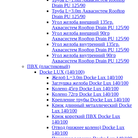
Drain PU 125/90
Труба L=3.0m Аквасистем Rooftop
Drain PU 125/90
Угол желоба внешний 135гр.
Аквасистем Rooftop Drain PU 125/90
Угол желоба внешний 90гр
Аквасистем Rooftop Drain PU 125/90
Угол желоба внутренний 135гр.
Аквасистем Rooftop Drain PU 125/90
Угол желоба внутренний 90гр
Аквасистем Rooftop Drain PU 125/90
ПВХ (пластиковый)
Docke LUX (140/100)
Желоб L=3.0m Docke Lux 140/100
Заглушка желоба Docke Lux 140/100
Колено 45гр Docke Lux 140/100
Колено 72гр Docke Lux 140/100
Крепление трубы Docke Lux 140/100
Крюк длинный металлический Docke
Lux 140/100
Крюк короткий ПВХ Docke Lux
140/100
Отвод (нижнее колено) Docke Lux
140/100