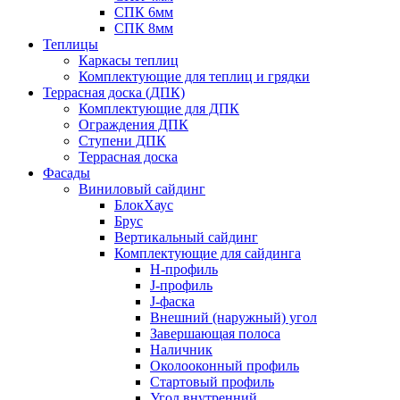
СПК 6мм
СПК 8мм
Теплицы
Каркасы теплиц
Комплектующие для теплиц и грядки
Террасная доска (ДПК)
Комплектующие для ДПК
Ограждения ДПК
Ступени ДПК
Террасная доска
Фасады
Виниловый сайдинг
БлокХаус
Брус
Вертикальный сайдинг
Комплектующие для сайдинга
H-профиль
J-профиль
J-фаска
Внешний (наружный) угол
Завершающая полоса
Наличник
Околооконный профиль
Стартовый профиль
Угол внутренний