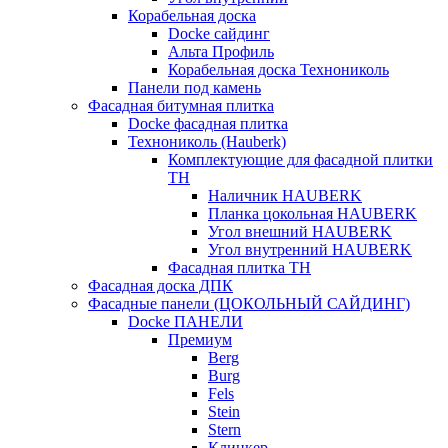
Корабельная доска
Docke сайдинг
Альта Профиль
Корабельная доска Технониколь
Панели под камень
Фасадная битумная плитка
Docke фасадная плитка
Технониколь (Hauberk)
Комплектующие для фасадной плитки
ТН
Наличник HAUBERK
Планка цокольная HAUBERK
Угол внешний HAUBERK
Угол внутренний HAUBERK
Фасадная плитка ТН
Фасадная доска ДПК
Фасадные панели (ЦОКОЛЬНЫЙ САЙДИНГ)
Docke ПАНЕЛИ
Премиум
Berg
Burg
Fels
Stein
Stern
Клинкер