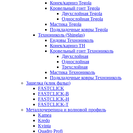
Конек/карниз Tegola
Кровельный гонт Tegola
Двухслойная Tegola
Однослойная Tegola
Мастика Tegola
Подкладочные ковры Tegola
Технониколь (Shinglas)
Ендовы Технониколь
Конек/карниз ТН
Кровельный гонт Технониколь
Двухслойная
Однослойная
Трехслойная
Мастика Технониколь
Подкладочные ковры Технониколь
Защелка (клик фальц)
FASTCLICK
FASTCLICK-B
FASTCLICK-H
FASTCLICK-T
Металлочерепица и волновой профиль
Kamea
Kredo
Kvinta
Quadro Profi