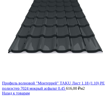
Профиль волновой "Монтеррей" TAKU Лист 1.18 (1.10) PE
полиэстер 7024 мокрый асфальт 0.45
616,00
₽
м2
Назад к товарам