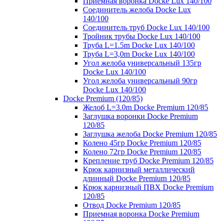
Приемная воронка Docke Lux 140/100
Соединитель желоба Docke Lux
140/100
Соединитель труб Docke Lux 140/100
Тройник трубы Docke Lux 140/100
Труба L=1.5m Docke Lux 140/100
Труба L=3,0m Docke Lux 140/100
Угол желоба универсальный 135гр
Docke Lux 140/100
Угол желоба универсальный 90гр
Docke Lux 140/100
Docke Premium (120/85)
Желоб L=3.0m Docke Premium 120/85
Заглушка воронки Docke Premium
120/85
Заглушка желоба Docke Premium 120/85
Колено 45гр Docke Premium 120/85
Колено 72гр Docke Premium 120/85
Крепление труб Docke Premium 120/85
Крюк карнизный металлический
длинный Docke Premium 120/85
Крюк карнизный ПВХ Docke Premium
120/85
Отвод Docke Premium 120/85
Приемная воронка Docke Premium