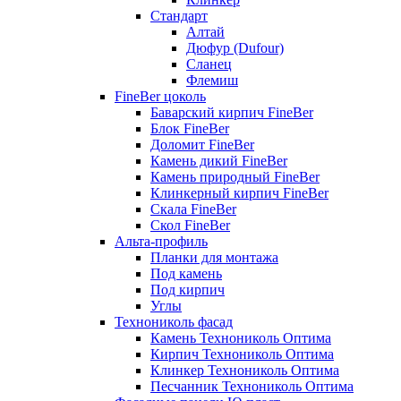
Стандарт
Алтай
Дюфур (Dufour)
Сланец
Флемиш
FineBer цоколь
Баварский кирпич FineBer
Блок FineBer
Доломит FineBer
Камень дикий FineBer
Камень природный FineBer
Клинкерный кирпич FineBer
Скала FineBer
Скол FineBer
Альта-профиль
Планки для монтажа
Под камень
Под кирпич
Углы
Технониколь фасад
Камень Технониколь Оптима
Кирпич Технониколь Оптима
Клинкер Технониколь Оптима
Песчанник Технониколь Оптима