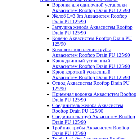
Воронка для одиночной установки
Аквасистем Rooftop Drain PU 125/90
Желоб L=3.0m Аквасистем Rooftop
Drain PU 125/90
Заглушка желоба Аквасистем Rooftop
Drain PU 125/90
Колено Аквасистем Rooftop Drain PU
125/90
Комплект крепления трубы
Аквасистем Rooftop Drain PU 125/90
Крюк длинный усиленный
Аквасистем Rooftop Drain PU 125/90
Крюк короткий усиленный
Аквасистем Rooftop Drain PU 125/90
Отвод Аквасистем Rooftop Drain PU
125/90
Приемная воронка Аквасистем Rooftop
Drain PU 125/90
Соединитель желоба Аквасистем
Rooftop Drain PU 125/90
Соединитель труб Аквасистем Rooftop
Drain PU 125/90
Тройник трубы Аквасистем Rooftop
Drain PU 125/90
Труба L=1.0m Аквасистем Rooftop