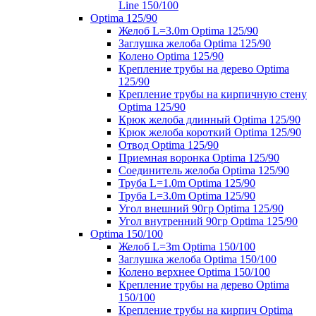
Line 150/100
Optima 125/90
Желоб L=3.0m Optima 125/90
Заглушка желоба Optima 125/90
Колено Optima 125/90
Крепление трубы на дерево Optima
125/90
Крепление трубы на кирпичную стену
Optima 125/90
Крюк желоба длинный Optima 125/90
Крюк желоба короткий Optima 125/90
Отвод Optima 125/90
Приемная воронка Optima 125/90
Соединитель желоба Optima 125/90
Труба L=1.0m Optima 125/90
Труба L=3.0m Optima 125/90
Угол внешний 90гр Optima 125/90
Угол внутренний 90гр Optima 125/90
Optima 150/100
Желоб L=3m Optima 150/100
Заглушка желоба Optima 150/100
Колено верхнее Optima 150/100
Крепление трубы на дерево Optima
150/100
Крепление трубы на кирпич Optima