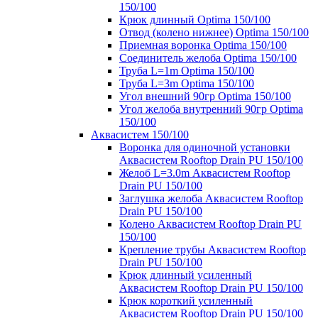
150/100
Крюк длинный Optima 150/100
Отвод (колено нижнее) Optima 150/100
Приемная воронка Optima 150/100
Соединитель желоба Optima 150/100
Труба L=1m Optima 150/100
Труба L=3m Optima 150/100
Угол внешний 90гр Optima 150/100
Угол желоба внутренний 90гр Optima
150/100
Аквасистем 150/100
Воронка для одиночной установки
Аквасистем Rooftop Drain PU 150/100
Желоб L=3.0m Аквасистем Rooftop
Drain PU 150/100
Заглушка желоба Аквасистем Rooftop
Drain PU 150/100
Колено Аквасистем Rooftop Drain PU
150/100
Крепление трубы Аквасистем Rooftop
Drain PU 150/100
Крюк длинный усиленный
Аквасистем Rooftop Drain PU 150/100
Крюк короткий усиленный
Аквасистем Rooftop Drain PU 150/100