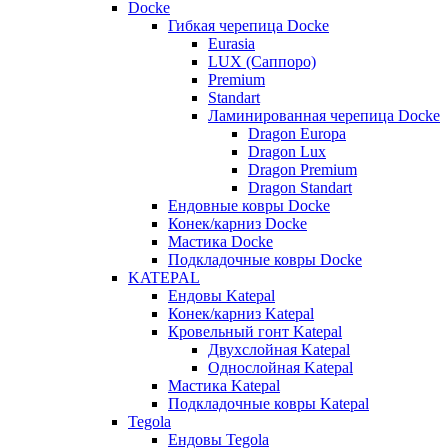
Docke
Гибкая черепица Docke
Eurasia
LUX (Саппоро)
Premium
Standart
Ламинированная черепица Docke
Dragon Europa
Dragon Lux
Dragon Premium
Dragon Standart
Ендовные ковры Docke
Конек/карниз Docke
Мастика Docke
Подкладочные ковры Docke
KATEPAL
Ендовы Katepal
Конек/карниз Katepal
Кровельный гонт Katepal
Двухслойная Katepal
Однослойная Katepal
Мастика Katepal
Подкладочные ковры Katepal
Tegola
Ендовы Tegola