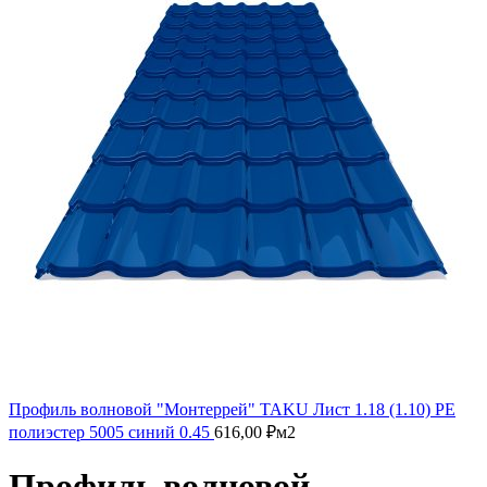
Профиль волновой "Монтеррей" TAKU Лист 1.18 (1.10) PE
полиэстер 5005 синий 0.45
616,00
₽
м2
Профиль волновой