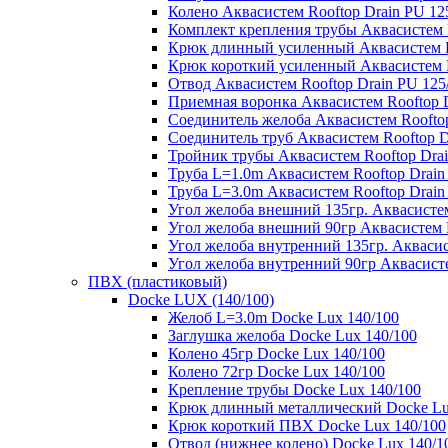
Колено Аквасистем Rooftop Drain PU 12
Комплект крепления трубы Аквасистем R
Крюк длинный усиленный Аквасистем Ro
Крюк короткий усиленный Аквасистем R
Отвод Аквасистем Rooftop Drain PU 125
Приемная воронка Аквасистем Rooftop D
Соединитель желоба Аквасистем Rooftop
Соединитель труб Аквасистем Rooftop D
Тройник трубы Аквасистем Rooftop Drai
Труба L=1.0m Аквасистем Rooftop Drain
Труба L=3.0m Аквасистем Rooftop Drain
Угол желоба внешний 135гр. Аквасистем
Угол желоба внешний 90гр Аквасистем R
Угол желоба внутренний 135гр. Аквасис
Угол желоба внутренний 90гр Аквасисте
ПВХ (пластиковый)
Docke LUX (140/100)
Желоб L=3.0m Docke Lux 140/100
Заглушка желоба Docke Lux 140/100
Колено 45гр Docke Lux 140/100
Колено 72гр Docke Lux 140/100
Крепление трубы Docke Lux 140/100
Крюк длинный металлический Docke Lu
Крюк короткий ПВХ Docke Lux 140/100
Отвод (нижнее колено) Docke Lux 140/1