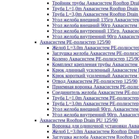
Тройник трубы Аквасистем Rooftop Drai
Труба L=1,0m Аквасистем Rooftop Drain
Труба L=3,0m Аквасистем Rooftop Drain
Угол желоба внешний 135гр Аквасистем 
Угол желоба внешний 90гр Аквасистем R
Угол желоба внутренний 135гр. Аквасис
Угол желоба внутренний 90гр Аквасисте
Аквасистем PE-полиэстер 125/90
Желоб L=3.0m Аквасистем PE-полиэстер
Заглушка желоба Аквасистем PE-полиэс
Колено Аквасистем PE-полиэстер 125/9
Комплект крепления трубы Аквасистем 
Крюк длинный усиленный Аквасистем P
Крюк короткий усиленный Аквасистем P
Отвод Аквасистем РЕ-полиэстер 125/90
Приемная воронка Аквасистем PE-полиэ
Соединитель желоба Аквасистем PE-пол
Труба L=1.0m Аквасистем PE-полиэстер
Труба L=3.0m Аквасистем PE-полиэстер
Угол желоба внешний 90гр. Аквасистем
Угол желоба внутренний 90гр. Аквасист
Аквасистем Rooftop Drain PU 125/90
Воронка для одиночной установки Аквас
Желоб L=3.0m Аквасистем Rooftop Drain
Заглушка желоба Аквасистем Rooftop Dr