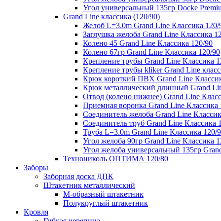
Угол универсальный 135гр Docke Premi
Grand Line классика (120/90)
Желоб L=3.0m Grand Line Классика 120/
Заглушка желоба Grand Line Классика 1
Колено 45 Grand Line Классика 120/90
Колено 67гр Grand Line Классика 120/90
Крепление трубы Grand Line Классика 1
Крепление трубы kliker Grand Line класс
Крюк короткий ПВХ Grand Line Классик
Крюк металлический длинный Grand Lin
Отвод (колено нижнее) Grand Line Класс
Приемная воронка Grand Line Классика 
Соединитель желоба Grand Line Классик
Соединитель труб Grand Line Классика 
Труба L=3.0m Grand Line Классика 120/
Угол желоба 90гр Grand Line Классика 1
Угол желоба универсальный 135гр Grand
Технониколь ОПТИМА 120/80
Заборы
Заборная доска ДПК
Штакетник металлический
М-образный штакетник
Полукруглый штакетник
Кровля
Гибкая черепица