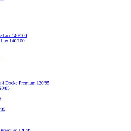
e Lux 140/100
 Lux 140/100
5
й Docke Premium 120/85
20/85
5
/85
 Premium 120/85