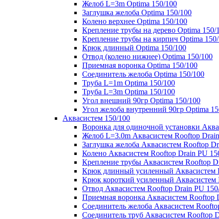
Желоб L=3m Optima 150/100
Заглушка желоба Optima 150/100
Колено верхнее Optima 150/100
Крепление трубы на дерево Optima 150/
Крепление трубы на кирпич Optima 150
Крюк длинный Optima 150/100
Отвод (колено нижнее) Optima 150/100
Приемная воронка Optima 150/100
Соединитель желоба Optima 150/100
Труба L=1m Optima 150/100
Труба L=3m Optima 150/100
Угол внешний 90гр Optima 150/100
Угол желоба внутренний 90гр Optima 15
Аквасистем 150/100
Воронка для одиночной установки Аквас
Желоб L=3.0m Аквасистем Rooftop Drain
Заглушка желоба Аквасистем Rooftop Dr
Колено Аквасистем Rooftop Drain PU 15
Крепление трубы Аквасистем Rooftop Dr
Крюк длинный усиленный Аквасистем Ro
Крюк короткий усиленный Аквасистем R
Отвод Аквасистем Rooftop Drain PU 150
Приемная воронка Аквасистем Rooftop D
Соединитель желоба Аквасистем Rooftop
Соединитель труб Аквасистем Rooftop D