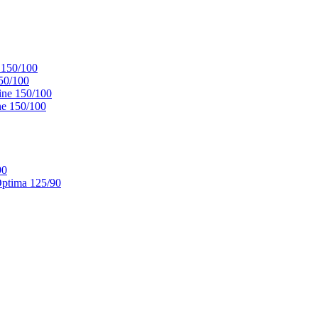
 150/100
50/100
ne 150/100
e 150/100
90
ptima 125/90