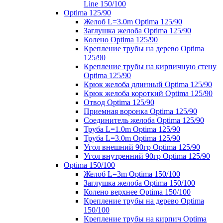
Line 150/100
Optima 125/90
Желоб L=3.0m Optima 125/90
Заглушка желоба Optima 125/90
Колено Optima 125/90
Крепление трубы на дерево Optima
125/90
Крепление трубы на кирпичную стену
Optima 125/90
Крюк желоба длинный Optima 125/90
Крюк желоба короткий Optima 125/90
Отвод Optima 125/90
Приемная воронка Optima 125/90
Соединитель желоба Optima 125/90
Труба L=1.0m Optima 125/90
Труба L=3.0m Optima 125/90
Угол внешний 90гр Optima 125/90
Угол внутренний 90гр Optima 125/90
Optima 150/100
Желоб L=3m Optima 150/100
Заглушка желоба Optima 150/100
Колено верхнее Optima 150/100
Крепление трубы на дерево Optima
150/100
Крепление трубы на кирпич Optima