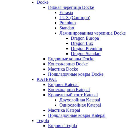
Docke
Гибкая черепица Docke
Eurasia
LUX (Саппоро)
Premium
Standart
Ламинированная черепица Docke
Dragon Europa
Dragon Lux
Dragon Premium
Dragon Standart
Ендовные ковры Docke
Конек/карниз Docke
Мастика Docke
Подкладочные ковры Docke
KATEPAL
Ендовы Katepal
Конек/карниз Katepal
Кровельный гонт Katepal
Двухслойная Katepal
Однослойная Katepal
Мастика Katepal
Подкладочные ковры Katepal
Tegola
Ендовы Tegola