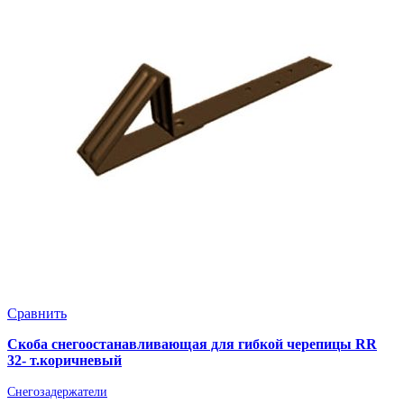
Сравнить
Скоба снегоостанавливающая для гибкой черепицы RR
32- т.коричневый
Снегозадержатели