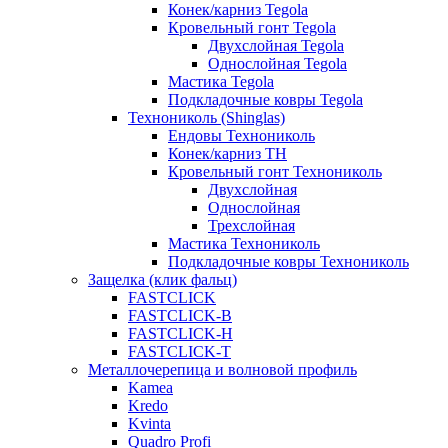
Конек/карниз Tegola
Кровельный гонт Tegola
Двухслойная Tegola
Однослойная Tegola
Мастика Tegola
Подкладочные ковры Tegola
Технониколь (Shinglas)
Ендовы Технониколь
Конек/карниз ТН
Кровельный гонт Технониколь
Двухслойная
Однослойная
Трехслойная
Мастика Технониколь
Подкладочные ковры Технониколь
Защелка (клик фальц)
FASTCLICK
FASTCLICK-B
FASTCLICK-H
FASTCLICK-T
Металлочерепица и волновой профиль
Kamea
Kredo
Kvinta
Quadro Profi