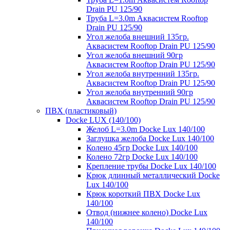
Drain PU 125/90
Труба L=3.0m Аквасистем Rooftop
Drain PU 125/90
Угол желоба внешний 135гр.
Аквасистем Rooftop Drain PU 125/90
Угол желоба внешний 90гр
Аквасистем Rooftop Drain PU 125/90
Угол желоба внутренний 135гр.
Аквасистем Rooftop Drain PU 125/90
Угол желоба внутренний 90гр
Аквасистем Rooftop Drain PU 125/90
ПВХ (пластиковый)
Docke LUX (140/100)
Желоб L=3.0m Docke Lux 140/100
Заглушка желоба Docke Lux 140/100
Колено 45гр Docke Lux 140/100
Колено 72гр Docke Lux 140/100
Крепление трубы Docke Lux 140/100
Крюк длинный металлический Docke
Lux 140/100
Крюк короткий ПВХ Docke Lux
140/100
Отвод (нижнее колено) Docke Lux
140/100