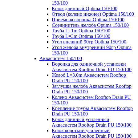
150/100
Крюк длинный Optima 150/100
Отвод (колено нижнее) Optima 150/100
Приемная воронка Optima 150/100
Соединитель желоба Optima 150/100
Труба L=1m Optima 150/100
Труба L=3m Optima 150/100
Угол внешний 90гр Optima 150/100
Угол желоба внутренний 90гр Optima
150/100
Аквасистем 150/100
Воронка для одиночной установки
Аквасистем Rooftop Drain PU 150/100
Желоб L=3.0m Аквасистем Rooftop
Drain PU 150/100
Заглушка желоба Аквасистем Rooftop
Drain PU 150/100
Колено Аквасистем Rooftop Drain PU
150/100
Крепление трубы Аквасистем Rooftop
Drain PU 150/100
Крюк длинный усиленный
Аквасистем Rooftop Drain PU 150/100
Крюк короткий усиленный
Аквасистем Rooftop Drain PU 150/100