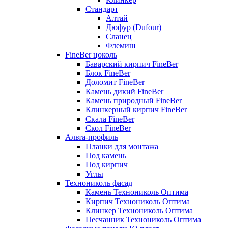
Стандарт
Алтай
Дюфур (Dufour)
Сланец
Флемиш
FineBer цоколь
Баварский кирпич FineBer
Блок FineBer
Доломит FineBer
Камень дикий FineBer
Камень природный FineBer
Клинкерный кирпич FineBer
Скала FineBer
Скол FineBer
Альта-профиль
Планки для монтажа
Под камень
Под кирпич
Углы
Технониколь фасад
Камень Технониколь Оптима
Кирпич Технониколь Оптима
Клинкер Технониколь Оптима
Песчанник Технониколь Оптима