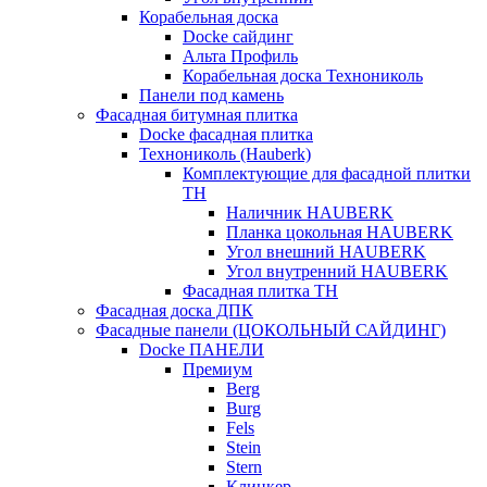
Корабельная доска
Docke сайдинг
Альта Профиль
Корабельная доска Технониколь
Панели под камень
Фасадная битумная плитка
Docke фасадная плитка
Технониколь (Hauberk)
Комплектующие для фасадной плитки
ТН
Наличник HAUBERK
Планка цокольная HAUBERK
Угол внешний HAUBERK
Угол внутренний HAUBERK
Фасадная плитка ТН
Фасадная доска ДПК
Фасадные панели (ЦОКОЛЬНЫЙ САЙДИНГ)
Docke ПАНЕЛИ
Премиум
Berg
Burg
Fels
Stein
Stern
Клинкер