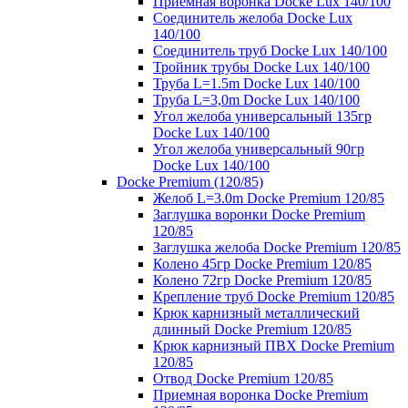
Приемная воронка Docke Lux 140/100
Соединитель желоба Docke Lux
140/100
Соединитель труб Docke Lux 140/100
Тройник трубы Docke Lux 140/100
Труба L=1.5m Docke Lux 140/100
Труба L=3,0m Docke Lux 140/100
Угол желоба универсальный 135гр
Docke Lux 140/100
Угол желоба универсальный 90гр
Docke Lux 140/100
Docke Premium (120/85)
Желоб L=3.0m Docke Premium 120/85
Заглушка воронки Docke Premium
120/85
Заглушка желоба Docke Premium 120/85
Колено 45гр Docke Premium 120/85
Колено 72гр Docke Premium 120/85
Крепление труб Docke Premium 120/85
Крюк карнизный металлический
длинный Docke Premium 120/85
Крюк карнизный ПВХ Docke Premium
120/85
Отвод Docke Premium 120/85
Приемная воронка Docke Premium