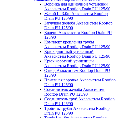
Воронка для одиночной установки
Аквасистем Rooftop Drain PU 125/90
Желоб L=3.0m Аквасистем Rooftop
Drain PU 125/90
Заглушка желоба Аквасистем Rooftop
Drain PU 125/90
Колено Аквасистем Rooftop Drain PU
125/90
Комплект крепления трубы
Аквасистем Rooftop Drain PU 125/90
Крюк длинный усиленный
Аквасистем Rooftop Drain PU 125/90
Крюк короткий усиленный
Аквасистем Rooftop Drain PU 125/90
Отвод Аквасистем Rooftop Drain PU
125/90
Приемная воронка Аквасистем Rooftop
Drain PU 125/90
Соединитель желоба Аквасистем
Rooftop Drain PU 125/90
Соединитель труб Аквасистем Rooftop
Drain PU 125/90
Тройник трубы Аквасистем Rooftop
Drain PU 125/90
Труба L=1.0m Аквасистем Rooftop