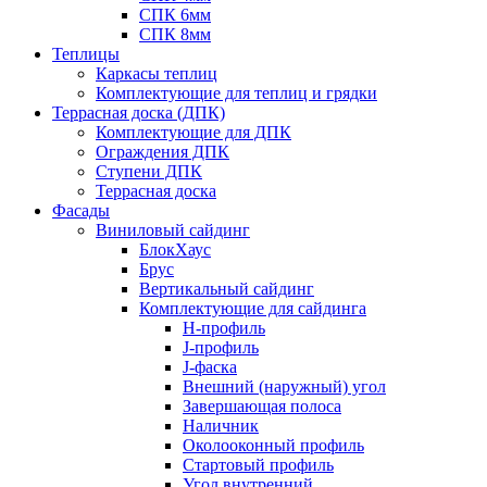
СПК 6мм
СПК 8мм
Теплицы
Каркасы теплиц
Комплектующие для теплиц и грядки
Террасная доска (ДПК)
Комплектующие для ДПК
Ограждения ДПК
Ступени ДПК
Террасная доска
Фасады
Виниловый сайдинг
БлокХаус
Брус
Вертикальный сайдинг
Комплектующие для сайдинга
H-профиль
J-профиль
J-фаска
Внешний (наружный) угол
Завершающая полоса
Наличник
Околооконный профиль
Стартовый профиль
Угол внутренний