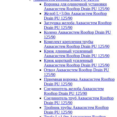
Воронка для одиночной установки
Аквасистем Rooftop Drain PU 125/90
Желоб L=3.0m Аквасистем Rooftop
Drain PU 125/90
Заглушка желоба Аквасистем Rooftop
Drain PU 125/90
Колено Аквасистем Rooftop Drain PU
125/90
Комплект крепления трубы
Аквасистем Rooftop Drain PU 125/90
Крюк длинный усиленный
Аквасистем Rooftop Drain PU 125/90
Крюк короткий усиленный
Аквасистем Rooftop Drain PU 125/90
Отвод Аквасистем Rooftop Drain PU
125/90
Приемная воронка Аквасистем Rooftop
Drain PU 125/90
Соединитель желоба Аквасистем
Rooftop Drain PU 125/90
Соединитель труб Аквасистем Rooftop
Drain PU 125/90
Тройник трубы Аквасистем Rooftop
Drain PU 125/90
Труба L=1.0m Аквасистем Rooftop