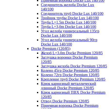
Приемная воронка Docke Lux 140/100
Соединитель желоба Docke Lux
140/100
Соединитель труб Docke Lux 140/100
Тройник трубы Docke Lux 140/100
Труба L=1.5m Docke Lux 140/100
Труба L=3,0m Docke Lux 140/100
Угол желоба универсальный 135гр
Docke Lux 140/100
Угол желоба универсальный 90гр
Docke Lux 140/100
Docke Premium (120/85)
Желоб L=3.0m Docke Premium 120/85
Заглушка воронки Docke Premium
120/85
Заглушка желоба Docke Premium 120/85
Колено 45гр Docke Premium 120/85
Колено 72гр Docke Premium 120/85
Крепление труб Docke Premium 120/85
Крюк карнизный металлический
длинный Docke Premium 120/85
Крюк карнизный ПВХ Docke Premium
120/85
Отвод Docke Premium 120/85
Приемная воронка Docke Premium