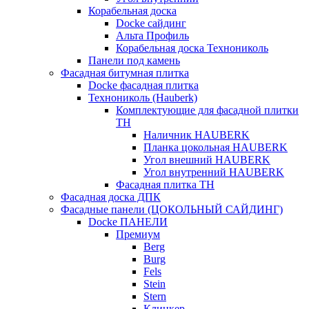
Корабельная доска
Docke сайдинг
Альта Профиль
Корабельная доска Технониколь
Панели под камень
Фасадная битумная плитка
Docke фасадная плитка
Технониколь (Hauberk)
Комплектующие для фасадной плитки
ТН
Наличник HAUBERK
Планка цокольная HAUBERK
Угол внешний HAUBERK
Угол внутренний HAUBERK
Фасадная плитка ТН
Фасадная доска ДПК
Фасадные панели (ЦОКОЛЬНЫЙ САЙДИНГ)
Docke ПАНЕЛИ
Премиум
Berg
Burg
Fels
Stein
Stern
Клинкер