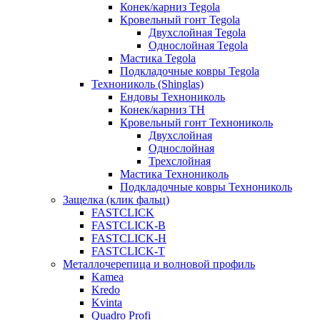
Конек/карниз Tegola
Кровельный гонт Tegola
Двухслойная Tegola
Однослойная Tegola
Мастика Tegola
Подкладочные ковры Tegola
Технониколь (Shinglas)
Ендовы Технониколь
Конек/карниз ТН
Кровельный гонт Технониколь
Двухслойная
Однослойная
Трехслойная
Мастика Технониколь
Подкладочные ковры Технониколь
Защелка (клик фальц)
FASTCLICK
FASTCLICK-B
FASTCLICK-H
FASTCLICK-T
Металлочерепица и волновой профиль
Kamea
Kredo
Kvinta
Quadro Profi