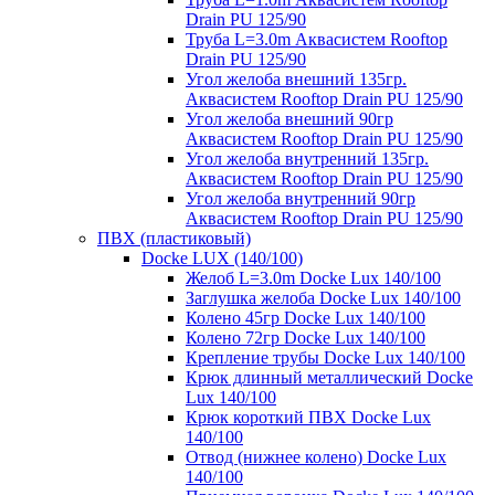
Drain PU 125/90
Труба L=3.0m Аквасистем Rooftop
Drain PU 125/90
Угол желоба внешний 135гр.
Аквасистем Rooftop Drain PU 125/90
Угол желоба внешний 90гр
Аквасистем Rooftop Drain PU 125/90
Угол желоба внутренний 135гр.
Аквасистем Rooftop Drain PU 125/90
Угол желоба внутренний 90гр
Аквасистем Rooftop Drain PU 125/90
ПВХ (пластиковый)
Docke LUX (140/100)
Желоб L=3.0m Docke Lux 140/100
Заглушка желоба Docke Lux 140/100
Колено 45гр Docke Lux 140/100
Колено 72гр Docke Lux 140/100
Крепление трубы Docke Lux 140/100
Крюк длинный металлический Docke
Lux 140/100
Крюк короткий ПВХ Docke Lux
140/100
Отвод (нижнее колено) Docke Lux
140/100