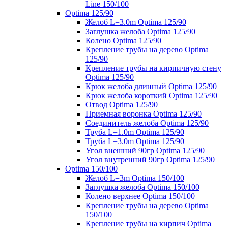
Line 150/100
Optima 125/90
Желоб L=3.0m Optima 125/90
Заглушка желоба Optima 125/90
Колено Optima 125/90
Крепление трубы на дерево Optima
125/90
Крепление трубы на кирпичную стену
Optima 125/90
Крюк желоба длинный Optima 125/90
Крюк желоба короткий Optima 125/90
Отвод Optima 125/90
Приемная воронка Optima 125/90
Соединитель желоба Optima 125/90
Труба L=1.0m Optima 125/90
Труба L=3.0m Optima 125/90
Угол внешний 90гр Optima 125/90
Угол внутренний 90гр Optima 125/90
Optima 150/100
Желоб L=3m Optima 150/100
Заглушка желоба Optima 150/100
Колено верхнее Optima 150/100
Крепление трубы на дерево Optima
150/100
Крепление трубы на кирпич Optima