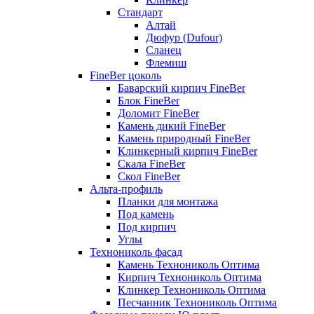
Стандарт
Алтай
Дюфур (Dufour)
Сланец
Флемиш
FineBer цоколь
Баварский кирпич FineBer
Блок FineBer
Доломит FineBer
Камень дикий FineBer
Камень природный FineBer
Клинкерный кирпич FineBer
Скала FineBer
Скол FineBer
Альта-профиль
Планки для монтажа
Под камень
Под кирпич
Углы
Технониколь фасад
Камень Технониколь Оптима
Кирпич Технониколь Оптима
Клинкер Технониколь Оптима
Песчанник Технониколь Оптима