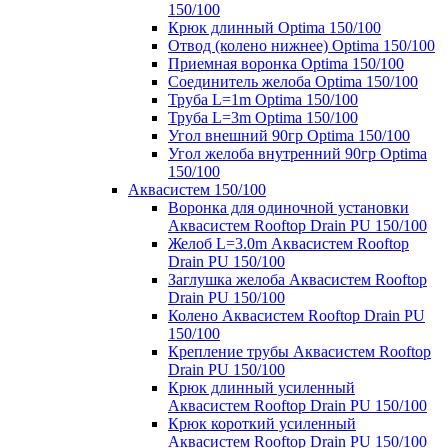
150/100
Крюк длинный Optima 150/100
Отвод (колено нижнее) Optima 150/100
Приемная воронка Optima 150/100
Соединитель желоба Optima 150/100
Труба L=1m Optima 150/100
Труба L=3m Optima 150/100
Угол внешний 90гр Optima 150/100
Угол желоба внутренний 90гр Optima
150/100
Аквасистем 150/100
Воронка для одиночной установки
Аквасистем Rooftop Drain PU 150/100
Желоб L=3.0m Аквасистем Rooftop
Drain PU 150/100
Заглушка желоба Аквасистем Rooftop
Drain PU 150/100
Колено Аквасистем Rooftop Drain PU
150/100
Крепление трубы Аквасистем Rooftop
Drain PU 150/100
Крюк длинный усиленный
Аквасистем Rooftop Drain PU 150/100
Крюк короткий усиленный
Аквасистем Rooftop Drain PU 150/100