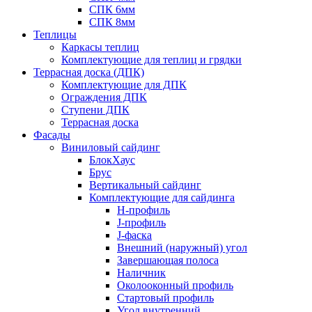
СПК 6мм
СПК 8мм
Теплицы
Каркасы теплиц
Комплектующие для теплиц и грядки
Террасная доска (ДПК)
Комплектующие для ДПК
Ограждения ДПК
Ступени ДПК
Террасная доска
Фасады
Виниловый сайдинг
БлокХаус
Брус
Вертикальный сайдинг
Комплектующие для сайдинга
H-профиль
J-профиль
J-фаска
Внешний (наружный) угол
Завершающая полоса
Наличник
Околооконный профиль
Стартовый профиль
Угол внутренний