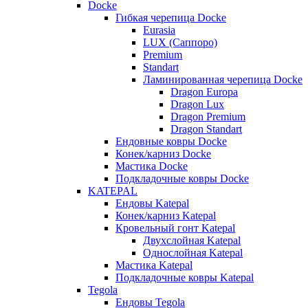
Docke
Гибкая черепица Docke
Eurasia
LUX (Саппоро)
Premium
Standart
Ламинированная черепица Docke
Dragon Europa
Dragon Lux
Dragon Premium
Dragon Standart
Ендовные ковры Docke
Конек/карниз Docke
Мастика Docke
Подкладочные ковры Docke
KATEPAL
Ендовы Katepal
Конек/карниз Katepal
Кровельный гонт Katepal
Двухслойная Katepal
Однослойная Katepal
Мастика Katepal
Подкладочные ковры Katepal
Tegola
Ендовы Tegola