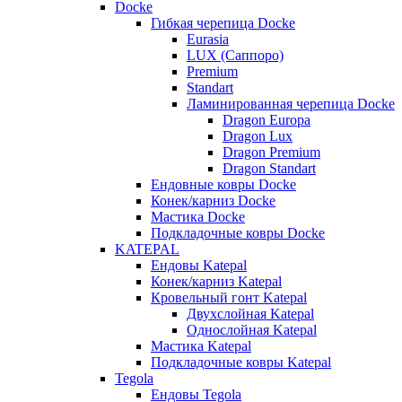
Docke
Гибкая черепица Docke
Eurasia
LUX (Саппоро)
Premium
Standart
Ламинированная черепица Docke
Dragon Europa
Dragon Lux
Dragon Premium
Dragon Standart
Ендовные ковры Docke
Конек/карниз Docke
Мастика Docke
Подкладочные ковры Docke
KATEPAL
Ендовы Katepal
Конек/карниз Katepal
Кровельный гонт Katepal
Двухслойная Katepal
Однослойная Katepal
Мастика Katepal
Подкладочные ковры Katepal
Tegola
Ендовы Tegola