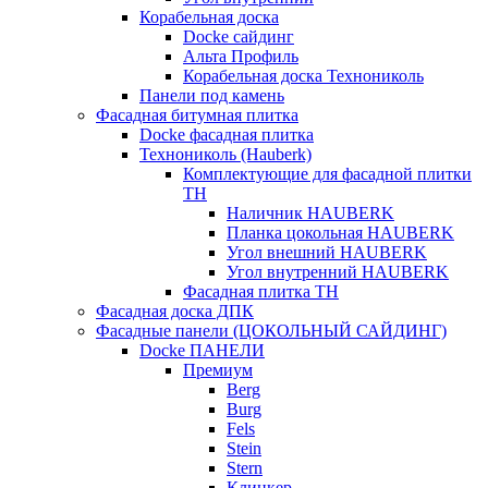
Корабельная доска
Docke сайдинг
Альта Профиль
Корабельная доска Технониколь
Панели под камень
Фасадная битумная плитка
Docke фасадная плитка
Технониколь (Hauberk)
Комплектующие для фасадной плитки
ТН
Наличник HAUBERK
Планка цокольная HAUBERK
Угол внешний HAUBERK
Угол внутренний HAUBERK
Фасадная плитка ТН
Фасадная доска ДПК
Фасадные панели (ЦОКОЛЬНЫЙ САЙДИНГ)
Docke ПАНЕЛИ
Премиум
Berg
Burg
Fels
Stein
Stern
Клинкер