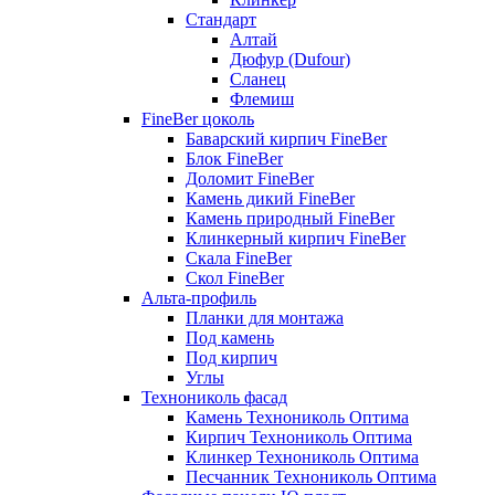
Стандарт
Алтай
Дюфур (Dufour)
Сланец
Флемиш
FineBer цоколь
Баварский кирпич FineBer
Блок FineBer
Доломит FineBer
Камень дикий FineBer
Камень природный FineBer
Клинкерный кирпич FineBer
Скала FineBer
Скол FineBer
Альта-профиль
Планки для монтажа
Под камень
Под кирпич
Углы
Технониколь фасад
Камень Технониколь Оптима
Кирпич Технониколь Оптима
Клинкер Технониколь Оптима
Песчанник Технониколь Оптима