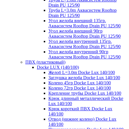
Drain PU 125/90
Труба L=3.0m Аквасистем Rooftop
Drain PU 125/90
Угол желоба внешний 135гр.
Аквасистем Rooftop Drain PU 125/90
Угол желоба внешний 90гр
Аквасистем Rooftop Drain PU 125/90
Угол желоба внутренний 135гр.
Аквасистем Rooftop Drain PU 125/90
Угол желоба внутренний 90гр
Аквасистем Rooftop Drain PU 125/90
ПВХ (пластиковый)
Docke LUX (140/100)
Желоб L=3.0m Docke Lux 140/100
Заглушка желоба Docke Lux 140/100
Колено 45гр Docke Lux 140/100
Колено 72гр Docke Lux 140/100
Крепление трубы Docke Lux 140/100
Крюк длинный металлический Docke
Lux 140/100
Крюк короткий ПВХ Docke Lux
140/100
Отвод (нижнее колено) Docke Lux
140/100