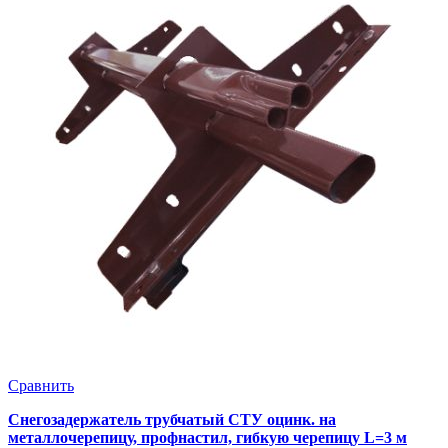
Сравнить
Снегозадержатель трубчатый СТУ оцинк. на
металлочерепицу, профнастил, гибкую черепицу L=3 м