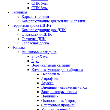
СПК 6мм
СПК 8мм
Теплицы
Каркасы теплиц
Комплектующие для теплиц и грядки
Террасная доска (ДПК)
Комплектующие для ДПК
Ограждения ДПК
Ступени ДПК
Террасная доска
Фасады
Виниловый сайдинг
БлокХаус
Брус
Вертикальный сайдинг
Комплектующие для сайдинга
H-профиль
J-профиль
J-фаска
Внешний (наружный) угол
Завершающая полоса
Наличник
Околооконный профиль
Стартовый профиль
Угол внутренний