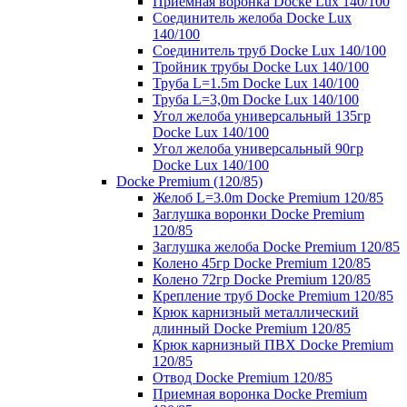
Приемная воронка Docke Lux 140/100
Соединитель желоба Docke Lux
140/100
Соединитель труб Docke Lux 140/100
Тройник трубы Docke Lux 140/100
Труба L=1.5m Docke Lux 140/100
Труба L=3,0m Docke Lux 140/100
Угол желоба универсальный 135гр
Docke Lux 140/100
Угол желоба универсальный 90гр
Docke Lux 140/100
Docke Premium (120/85)
Желоб L=3.0m Docke Premium 120/85
Заглушка воронки Docke Premium
120/85
Заглушка желоба Docke Premium 120/85
Колено 45гр Docke Premium 120/85
Колено 72гр Docke Premium 120/85
Крепление труб Docke Premium 120/85
Крюк карнизный металлический
длинный Docke Premium 120/85
Крюк карнизный ПВХ Docke Premium
120/85
Отвод Docke Premium 120/85
Приемная воронка Docke Premium