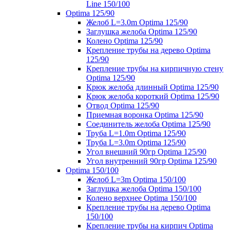
Line 150/100
Optima 125/90
Желоб L=3.0m Optima 125/90
Заглушка желоба Optima 125/90
Колено Optima 125/90
Крепление трубы на дерево Optima
125/90
Крепление трубы на кирпичную стену
Optima 125/90
Крюк желоба длинный Optima 125/90
Крюк желоба короткий Optima 125/90
Отвод Optima 125/90
Приемная воронка Optima 125/90
Соединитель желоба Optima 125/90
Труба L=1.0m Optima 125/90
Труба L=3.0m Optima 125/90
Угол внешний 90гр Optima 125/90
Угол внутренний 90гр Optima 125/90
Optima 150/100
Желоб L=3m Optima 150/100
Заглушка желоба Optima 150/100
Колено верхнее Optima 150/100
Крепление трубы на дерево Optima
150/100
Крепление трубы на кирпич Optima