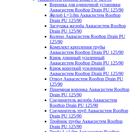
Воронка для одиночной установки
Аквасистем Rooftop Drain PU 125/90
Желоб L=3.0m Аквасистем Rooftop
Drain PU 125/90
Заглушка желоба Аквасистем Rooftop
Drain PU 125/90
Колено Аквасистем Rooftop Drain PU
125/90
Комплект крепления трубы
Аквасистем Rooftop Drain PU 125/90
Крюк длинный усиленный
Аквасистем Rooftop Drain PU 125/90
Крюк короткий усиленный
Аквасистем Rooftop Drain PU 125/90
Отвод Аквасистем Rooftop Drain PU
125/90
Приемная воронка Аквасистем Rooftop
Drain PU 125/90
Соединитель желоба Аквасистем
Rooftop Drain PU 125/90
Соединитель труб Аквасистем Rooftop
Drain PU 125/90
Тройник трубы Аквасистем Rooftop
Drain PU 125/90
Труба L=1.0m Аквасистем Rooftop