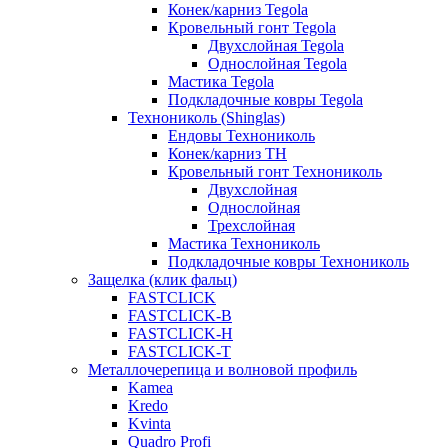
Конек/карниз Tegola
Кровельный гонт Tegola
Двухслойная Tegola
Однослойная Tegola
Мастика Tegola
Подкладочные ковры Tegola
Технониколь (Shinglas)
Ендовы Технониколь
Конек/карниз ТН
Кровельный гонт Технониколь
Двухслойная
Однослойная
Трехслойная
Мастика Технониколь
Подкладочные ковры Технониколь
Защелка (клик фальц)
FASTCLICK
FASTCLICK-B
FASTCLICK-H
FASTCLICK-T
Металлочерепица и волновой профиль
Kamea
Kredo
Kvinta
Quadro Profi