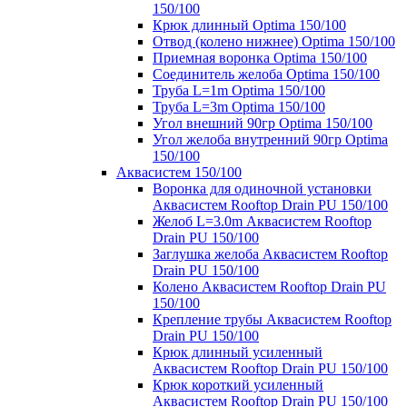
150/100
Крюк длинный Optima 150/100
Отвод (колено нижнее) Optima 150/100
Приемная воронка Optima 150/100
Соединитель желоба Optima 150/100
Труба L=1m Optima 150/100
Труба L=3m Optima 150/100
Угол внешний 90гр Optima 150/100
Угол желоба внутренний 90гр Optima
150/100
Аквасистем 150/100
Воронка для одиночной установки
Аквасистем Rooftop Drain PU 150/100
Желоб L=3.0m Аквасистем Rooftop
Drain PU 150/100
Заглушка желоба Аквасистем Rooftop
Drain PU 150/100
Колено Аквасистем Rooftop Drain PU
150/100
Крепление трубы Аквасистем Rooftop
Drain PU 150/100
Крюк длинный усиленный
Аквасистем Rooftop Drain PU 150/100
Крюк короткий усиленный
Аквасистем Rooftop Drain PU 150/100