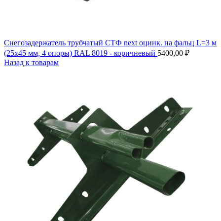
Снегозадержатель трубчатый СТФ next оцинк. на фальц L=3 м
(25х45 мм, 4 опоры) RAL 8019 - коричневый
5400,00
₽
Назад к товарам