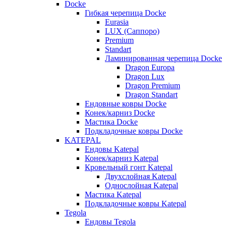
Docke
Гибкая черепица Docke
Eurasia
LUX (Саппоро)
Premium
Standart
Ламинированная черепица Docke
Dragon Europa
Dragon Lux
Dragon Premium
Dragon Standart
Ендовные ковры Docke
Конек/карниз Docke
Мастика Docke
Подкладочные ковры Docke
KATEPAL
Ендовы Katepal
Конек/карниз Katepal
Кровельный гонт Katepal
Двухслойная Katepal
Однослойная Katepal
Мастика Katepal
Подкладочные ковры Katepal
Tegola
Ендовы Tegola