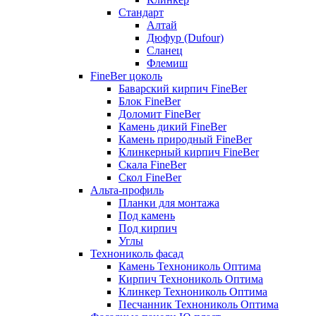
Стандарт
Алтай
Дюфур (Dufour)
Сланец
Флемиш
FineBer цоколь
Баварский кирпич FineBer
Блок FineBer
Доломит FineBer
Камень дикий FineBer
Камень природный FineBer
Клинкерный кирпич FineBer
Скала FineBer
Скол FineBer
Альта-профиль
Планки для монтажа
Под камень
Под кирпич
Углы
Технониколь фасад
Камень Технониколь Оптима
Кирпич Технониколь Оптима
Клинкер Технониколь Оптима
Песчанник Технониколь Оптима