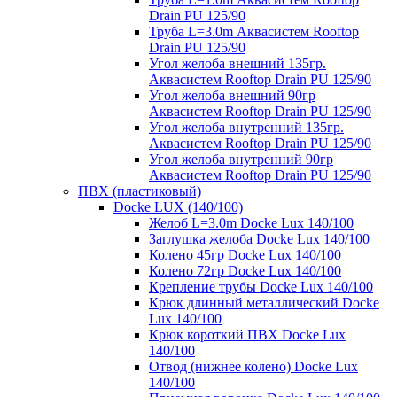
Drain PU 125/90
Труба L=3.0m Аквасистем Rooftop
Drain PU 125/90
Угол желоба внешний 135гр.
Аквасистем Rooftop Drain PU 125/90
Угол желоба внешний 90гр
Аквасистем Rooftop Drain PU 125/90
Угол желоба внутренний 135гр.
Аквасистем Rooftop Drain PU 125/90
Угол желоба внутренний 90гр
Аквасистем Rooftop Drain PU 125/90
ПВХ (пластиковый)
Docke LUX (140/100)
Желоб L=3.0m Docke Lux 140/100
Заглушка желоба Docke Lux 140/100
Колено 45гр Docke Lux 140/100
Колено 72гр Docke Lux 140/100
Крепление трубы Docke Lux 140/100
Крюк длинный металлический Docke
Lux 140/100
Крюк короткий ПВХ Docke Lux
140/100
Отвод (нижнее колено) Docke Lux
140/100