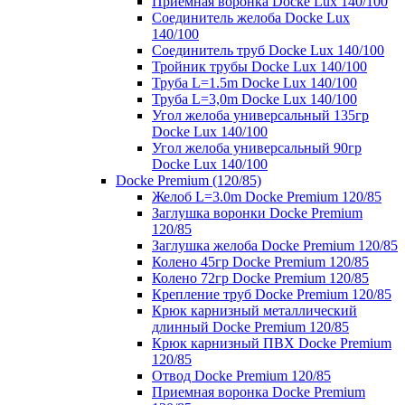
Приемная воронка Docke Lux 140/100
Соединитель желоба Docke Lux
140/100
Соединитель труб Docke Lux 140/100
Тройник трубы Docke Lux 140/100
Труба L=1.5m Docke Lux 140/100
Труба L=3,0m Docke Lux 140/100
Угол желоба универсальный 135гр
Docke Lux 140/100
Угол желоба универсальный 90гр
Docke Lux 140/100
Docke Premium (120/85)
Желоб L=3.0m Docke Premium 120/85
Заглушка воронки Docke Premium
120/85
Заглушка желоба Docke Premium 120/85
Колено 45гр Docke Premium 120/85
Колено 72гр Docke Premium 120/85
Крепление труб Docke Premium 120/85
Крюк карнизный металлический
длинный Docke Premium 120/85
Крюк карнизный ПВХ Docke Premium
120/85
Отвод Docke Premium 120/85
Приемная воронка Docke Premium