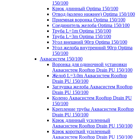
150/100
Крюк длинный Optima 150/100
Отвод (колено нижнее) Optima 150/100
Приемная воронка Optima 150/100
Соединитель желоба Optima 150/100
Труба L=1m Optima 150/100
Труба L=3m Optima 150/100
Угол внешний 90гр Optima 150/100
Угол желоба внутренний 90гр Optima
150/100
Аквасистем 150/100
Воронка для одиночной установки
Аквасистем Rooftop Drain PU 150/100
Желоб L=3.0m Аквасистем Rooftop
Drain PU 150/100
Заглушка желоба Аквасистем Rooftop
Drain PU 150/100
Колено Аквасистем Rooftop Drain PU
150/100
Крепление трубы Аквасистем Rooftop
Drain PU 150/100
Крюк длинный усиленный
Аквасистем Rooftop Drain PU 150/100
Крюк короткий усиленный
Аквасистем Rooftop Drain PU 150/100