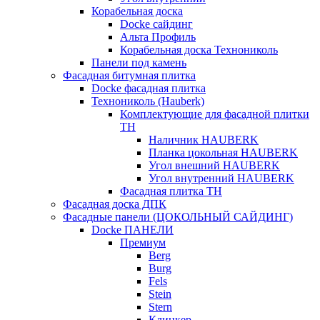
Корабельная доска
Docke сайдинг
Альта Профиль
Корабельная доска Технониколь
Панели под камень
Фасадная битумная плитка
Docke фасадная плитка
Технониколь (Hauberk)
Комплектующие для фасадной плитки
ТН
Наличник HAUBERK
Планка цокольная HAUBERK
Угол внешний HAUBERK
Угол внутренний HAUBERK
Фасадная плитка ТН
Фасадная доска ДПК
Фасадные панели (ЦОКОЛЬНЫЙ САЙДИНГ)
Docke ПАНЕЛИ
Премиум
Berg
Burg
Fels
Stein
Stern
Клинкер