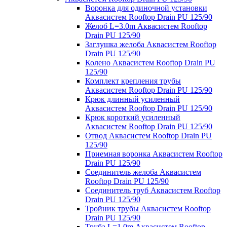
Воронка для одиночной установки
Аквасистем Rooftop Drain PU 125/90
Желоб L=3.0m Аквасистем Rooftop
Drain PU 125/90
Заглушка желоба Аквасистем Rooftop
Drain PU 125/90
Колено Аквасистем Rooftop Drain PU
125/90
Комплект крепления трубы
Аквасистем Rooftop Drain PU 125/90
Крюк длинный усиленный
Аквасистем Rooftop Drain PU 125/90
Крюк короткий усиленный
Аквасистем Rooftop Drain PU 125/90
Отвод Аквасистем Rooftop Drain PU
125/90
Приемная воронка Аквасистем Rooftop
Drain PU 125/90
Соединитель желоба Аквасистем
Rooftop Drain PU 125/90
Соединитель труб Аквасистем Rooftop
Drain PU 125/90
Тройник трубы Аквасистем Rooftop
Drain PU 125/90
Труба L=1.0m Аквасистем Rooftop