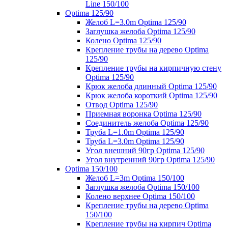
Line 150/100
Optima 125/90
Желоб L=3.0m Optima 125/90
Заглушка желоба Optima 125/90
Колено Optima 125/90
Крепление трубы на дерево Optima
125/90
Крепление трубы на кирпичную стену
Optima 125/90
Крюк желоба длинный Optima 125/90
Крюк желоба короткий Optima 125/90
Отвод Optima 125/90
Приемная воронка Optima 125/90
Соединитель желоба Optima 125/90
Труба L=1.0m Optima 125/90
Труба L=3.0m Optima 125/90
Угол внешний 90гр Optima 125/90
Угол внутренний 90гр Optima 125/90
Optima 150/100
Желоб L=3m Optima 150/100
Заглушка желоба Optima 150/100
Колено верхнее Optima 150/100
Крепление трубы на дерево Optima
150/100
Крепление трубы на кирпич Optima