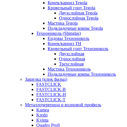
Конек/карниз Tegola
Кровельный гонт Tegola
Двухслойная Tegola
Однослойная Tegola
Мастика Tegola
Подкладочные ковры Tegola
Технониколь (Shinglas)
Ендовы Технониколь
Конек/карниз ТН
Кровельный гонт Технониколь
Двухслойная
Однослойная
Трехслойная
Мастика Технониколь
Подкладочные ковры Технониколь
Защелка (клик фальц)
FASTCLICK
FASTCLICK-B
FASTCLICK-H
FASTCLICK-T
Металлочерепица и волновой профиль
Kamea
Kredo
Kvinta
Quadro Profi