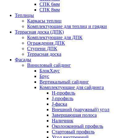
СПК 6мм
СПК 8мм
Теплицы
Каркасы теплиц
Комплектующие для теплиц и грядки
Террасная доска (ДПК)
Комплектующие для ДПК
Ограждения ДПК
Ступени ДПК
Террасная доска
Фасады
Виниловый сайдинг
БлокХаус
Брус
Вертикальный сайдинг
Комплектующие для сайдинга
H-профиль
J-профиль
J-фаска
Внешний (наружный) угол
Завершающая полоса
Наличник
Околооконный профиль
Стартовый профиль
Угол внутренний