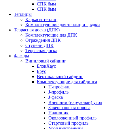
СПК 6мм
СПК 8мм
Теплицы
Каркасы теплиц
Комплектующие для теплиц и грядки
Террасная доска (ДПК)
Комплектующие для ДПК
Ограждения ДПК
Ступени ДПК
Террасная доска
Фасады
Виниловый сайдинг
БлокХаус
Брус
Вертикальный сайдинг
Комплектующие для сайдинга
H-профиль
J-профиль
J-фаска
Внешний (наружный) угол
Завершающая полоса
Наличник
Околооконный профиль
Стартовый профиль
Угол внутренний