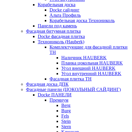
Корабельная доска
Docke сайдинг
Альта Профиль
Корабельная доска Технониколь
Панели под камень
Фасадная битумная плитка
Docke фасадная плитка
Технониколь (Hauberk)
Комплектующие для фасадной плитки
ТН
Наличник HAUBERK
Планка цокольная HAUBERK
Угол внешний HAUBERK
Угол внутренний HAUBERK
Фасадная плитка ТН
Фасадная доска ДПК
Фасадные панели (ЦОКОЛЬНЫЙ САЙДИНГ)
Docke ПАНЕЛИ
Премиум
Berg
Burg
Fels
Stein
Stern
Клинкер