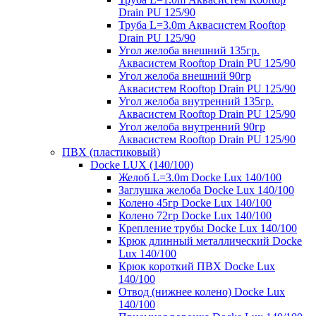
Drain PU 125/90
Труба L=3.0m Аквасистем Rooftop
Drain PU 125/90
Угол желоба внешний 135гр.
Аквасистем Rooftop Drain PU 125/90
Угол желоба внешний 90гр
Аквасистем Rooftop Drain PU 125/90
Угол желоба внутренний 135гр.
Аквасистем Rooftop Drain PU 125/90
Угол желоба внутренний 90гр
Аквасистем Rooftop Drain PU 125/90
ПВХ (пластиковый)
Docke LUX (140/100)
Желоб L=3.0m Docke Lux 140/100
Заглушка желоба Docke Lux 140/100
Колено 45гр Docke Lux 140/100
Колено 72гр Docke Lux 140/100
Крепление трубы Docke Lux 140/100
Крюк длинный металлический Docke
Lux 140/100
Крюк короткий ПВХ Docke Lux
140/100
Отвод (нижнее колено) Docke Lux
140/100