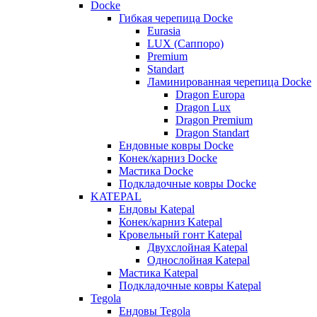
Docke
Гибкая черепица Docke
Eurasia
LUX (Саппоро)
Premium
Standart
Ламинированная черепица Docke
Dragon Europa
Dragon Lux
Dragon Premium
Dragon Standart
Ендовные ковры Docke
Конек/карниз Docke
Мастика Docke
Подкладочные ковры Docke
KATEPAL
Ендовы Katepal
Конек/карниз Katepal
Кровельный гонт Katepal
Двухслойная Katepal
Однослойная Katepal
Мастика Katepal
Подкладочные ковры Katepal
Tegola
Ендовы Tegola