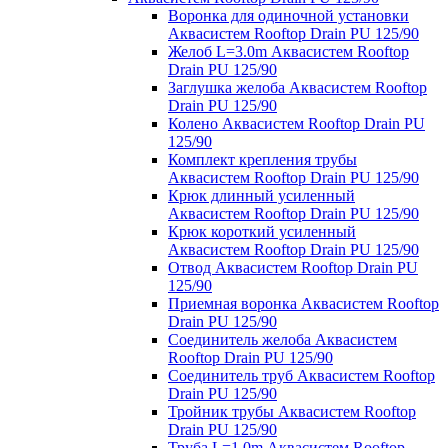
Воронка для одиночной установки
Аквасистем Rooftop Drain PU 125/90
Желоб L=3.0m Аквасистем Rooftop
Drain PU 125/90
Заглушка желоба Аквасистем Rooftop
Drain PU 125/90
Колено Аквасистем Rooftop Drain PU
125/90
Комплект крепления трубы
Аквасистем Rooftop Drain PU 125/90
Крюк длинный усиленный
Аквасистем Rooftop Drain PU 125/90
Крюк короткий усиленный
Аквасистем Rooftop Drain PU 125/90
Отвод Аквасистем Rooftop Drain PU
125/90
Приемная воронка Аквасистем Rooftop
Drain PU 125/90
Соединитель желоба Аквасистем
Rooftop Drain PU 125/90
Соединитель труб Аквасистем Rooftop
Drain PU 125/90
Тройник трубы Аквасистем Rooftop
Drain PU 125/90
Труба L=1.0m Аквасистем Rooftop