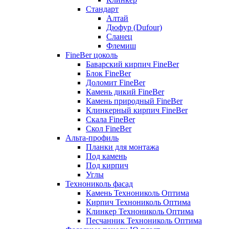
Стандарт
Алтай
Дюфур (Dufour)
Сланец
Флемиш
FineBer цоколь
Баварский кирпич FineBer
Блок FineBer
Доломит FineBer
Камень дикий FineBer
Камень природный FineBer
Клинкерный кирпич FineBer
Скала FineBer
Скол FineBer
Альта-профиль
Планки для монтажа
Под камень
Под кирпич
Углы
Технониколь фасад
Камень Технониколь Оптима
Кирпич Технониколь Оптима
Клинкер Технониколь Оптима
Песчанник Технониколь Оптима