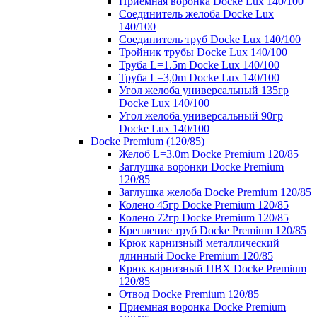
Приемная воронка Docke Lux 140/100
Соединитель желоба Docke Lux
140/100
Соединитель труб Docke Lux 140/100
Тройник трубы Docke Lux 140/100
Труба L=1.5m Docke Lux 140/100
Труба L=3,0m Docke Lux 140/100
Угол желоба универсальный 135гр
Docke Lux 140/100
Угол желоба универсальный 90гр
Docke Lux 140/100
Docke Premium (120/85)
Желоб L=3.0m Docke Premium 120/85
Заглушка воронки Docke Premium
120/85
Заглушка желоба Docke Premium 120/85
Колено 45гр Docke Premium 120/85
Колено 72гр Docke Premium 120/85
Крепление труб Docke Premium 120/85
Крюк карнизный металлический
длинный Docke Premium 120/85
Крюк карнизный ПВХ Docke Premium
120/85
Отвод Docke Premium 120/85
Приемная воронка Docke Premium