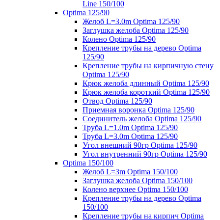
Line 150/100
Optima 125/90
Желоб L=3.0m Optima 125/90
Заглушка желоба Optima 125/90
Колено Optima 125/90
Крепление трубы на дерево Optima
125/90
Крепление трубы на кирпичную стену
Optima 125/90
Крюк желоба длинный Optima 125/90
Крюк желоба короткий Optima 125/90
Отвод Optima 125/90
Приемная воронка Optima 125/90
Соединитель желоба Optima 125/90
Труба L=1.0m Optima 125/90
Труба L=3.0m Optima 125/90
Угол внешний 90гр Optima 125/90
Угол внутренний 90гр Optima 125/90
Optima 150/100
Желоб L=3m Optima 150/100
Заглушка желоба Optima 150/100
Колено верхнее Optima 150/100
Крепление трубы на дерево Optima
150/100
Крепление трубы на кирпич Optima