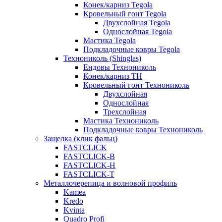
Конек/карниз Tegola
Кровельный гонт Tegola
Двухслойная Tegola
Однослойная Tegola
Мастика Tegola
Подкладочные ковры Tegola
Технониколь (Shinglas)
Ендовы Технониколь
Конек/карниз ТН
Кровельный гонт Технониколь
Двухслойная
Однослойная
Трехслойная
Мастика Технониколь
Подкладочные ковры Технониколь
Защелка (клик фальц)
FASTCLICK
FASTCLICK-B
FASTCLICK-H
FASTCLICK-T
Металлочерепица и волновой профиль
Kamea
Kredo
Kvinta
Quadro Profi