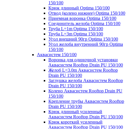
150/100
Крюк длинный Optima 150/100
Отвод (колено нижнее) Optima 150/100
Приемная воронка Optima 150/100
Соединитель желоба Optima 150/100
Труба L=1m Optima 150/100
Труба L=3m Optima 150/100
Угол внешний 90гр Optima 150/100
Угол желоба внутренний 90гр Optima
150/100
Аквасистем 150/100
Воронка для одиночной установки
Аквасистем Rooftop Drain PU 150/100
Желоб L=3.0m Аквасистем Rooftop
Drain PU 150/100
Заглушка желоба Аквасистем Rooftop
Drain PU 150/100
Колено Аквасистем Rooftop Drain PU
150/100
Крепление трубы Аквасистем Rooftop
Drain PU 150/100
Крюк длинный усиленный
Аквасистем Rooftop Drain PU 150/100
Крюк короткий усиленный
Аквасистем Rooftop Drain PU 150/100