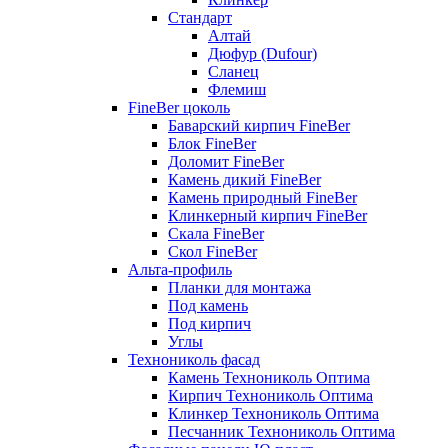
Стандарт
Алтай
Дюфур (Dufour)
Сланец
Флемиш
FineBer цоколь
Баварский кирпич FineBer
Блок FineBer
Доломит FineBer
Камень дикий FineBer
Камень природный FineBer
Клинкерный кирпич FineBer
Скала FineBer
Скол FineBer
Альта-профиль
Планки для монтажа
Под камень
Под кирпич
Углы
Технониколь фасад
Камень Технониколь Оптима
Кирпич Технониколь Оптима
Клинкер Технониколь Оптима
Песчанник Технониколь Оптима