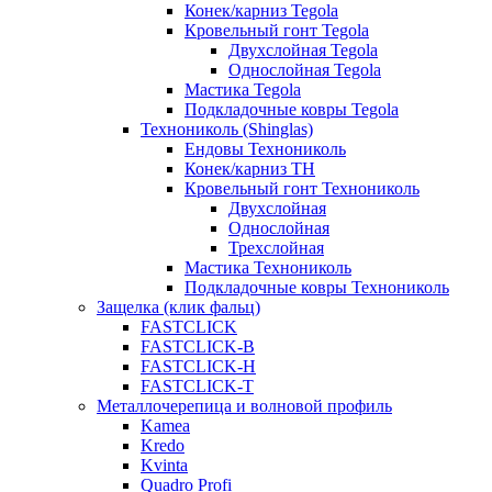
Конек/карниз Tegola
Кровельный гонт Tegola
Двухслойная Tegola
Однослойная Tegola
Мастика Tegola
Подкладочные ковры Tegola
Технониколь (Shinglas)
Ендовы Технониколь
Конек/карниз ТН
Кровельный гонт Технониколь
Двухслойная
Однослойная
Трехслойная
Мастика Технониколь
Подкладочные ковры Технониколь
Защелка (клик фальц)
FASTCLICK
FASTCLICK-B
FASTCLICK-H
FASTCLICK-T
Металлочерепица и волновой профиль
Kamea
Kredo
Kvinta
Quadro Profi