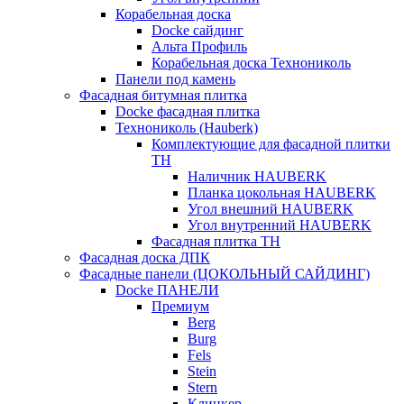
Корабельная доска
Docke сайдинг
Альта Профиль
Корабельная доска Технониколь
Панели под камень
Фасадная битумная плитка
Docke фасадная плитка
Технониколь (Hauberk)
Комплектующие для фасадной плитки
ТН
Наличник HAUBERK
Планка цокольная HAUBERK
Угол внешний HAUBERK
Угол внутренний HAUBERK
Фасадная плитка ТН
Фасадная доска ДПК
Фасадные панели (ЦОКОЛЬНЫЙ САЙДИНГ)
Docke ПАНЕЛИ
Премиум
Berg
Burg
Fels
Stein
Stern
Клинкер