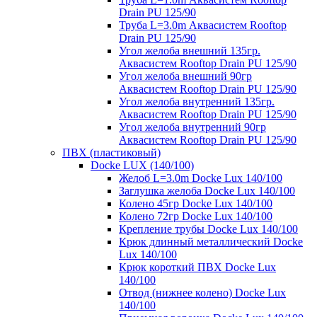
Drain PU 125/90
Труба L=3.0m Аквасистем Rooftop
Drain PU 125/90
Угол желоба внешний 135гр.
Аквасистем Rooftop Drain PU 125/90
Угол желоба внешний 90гр
Аквасистем Rooftop Drain PU 125/90
Угол желоба внутренний 135гр.
Аквасистем Rooftop Drain PU 125/90
Угол желоба внутренний 90гр
Аквасистем Rooftop Drain PU 125/90
ПВХ (пластиковый)
Docke LUX (140/100)
Желоб L=3.0m Docke Lux 140/100
Заглушка желоба Docke Lux 140/100
Колено 45гр Docke Lux 140/100
Колено 72гр Docke Lux 140/100
Крепление трубы Docke Lux 140/100
Крюк длинный металлический Docke
Lux 140/100
Крюк короткий ПВХ Docke Lux
140/100
Отвод (нижнее колено) Docke Lux
140/100