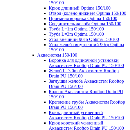
150/100
Крюк длинный Optima 150/100
Отвод (колено нижнее) Optima 150/100
Приемная воронка Optima 150/100
Соединитель желоба Optima 150/100
Труба L=1m Optima 150/100
Труба L=3m Optima 150/100
Угол внешний 90гр Optima 150/100
Угол желоба внутренний 90гр Optima
150/100
Аквасистем 150/100
Воронка для одиночной установки
Аквасистем Rooftop Drain PU 150/100
Желоб L=3.0m Аквасистем Rooftop
Drain PU 150/100
Заглушка желоба Аквасистем Rooftop
Drain PU 150/100
Колено Аквасистем Rooftop Drain PU
150/100
Крепление трубы Аквасистем Rooftop
Drain PU 150/100
Крюк длинный усиленный
Аквасистем Rooftop Drain PU 150/100
Крюк короткий усиленный
Аквасистем Rooftop Drain PU 150/100