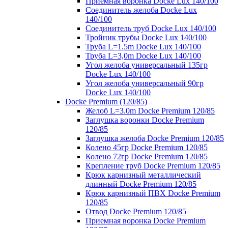
Приемная воронка Docke Lux 140/100
Соединитель желоба Docke Lux
140/100
Соединитель труб Docke Lux 140/100
Тройник трубы Docke Lux 140/100
Труба L=1.5m Docke Lux 140/100
Труба L=3,0m Docke Lux 140/100
Угол желоба универсальный 135гр
Docke Lux 140/100
Угол желоба универсальный 90гр
Docke Lux 140/100
Docke Premium (120/85)
Желоб L=3.0m Docke Premium 120/85
Заглушка воронки Docke Premium
120/85
Заглушка желоба Docke Premium 120/85
Колено 45гр Docke Premium 120/85
Колено 72гр Docke Premium 120/85
Крепление труб Docke Premium 120/85
Крюк карнизный металлический
длинный Docke Premium 120/85
Крюк карнизный ПВХ Docke Premium
120/85
Отвод Docke Premium 120/85
Приемная воронка Docke Premium