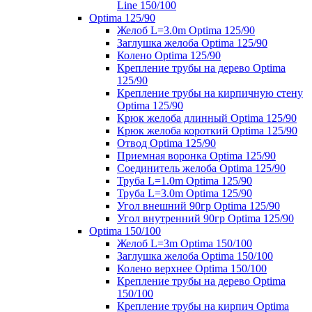
Line 150/100
Optima 125/90
Желоб L=3.0m Optima 125/90
Заглушка желоба Optima 125/90
Колено Optima 125/90
Крепление трубы на дерево Optima
125/90
Крепление трубы на кирпичную стену
Optima 125/90
Крюк желоба длинный Optima 125/90
Крюк желоба короткий Optima 125/90
Отвод Optima 125/90
Приемная воронка Optima 125/90
Соединитель желоба Optima 125/90
Труба L=1.0m Optima 125/90
Труба L=3.0m Optima 125/90
Угол внешний 90гр Optima 125/90
Угол внутренний 90гр Optima 125/90
Optima 150/100
Желоб L=3m Optima 150/100
Заглушка желоба Optima 150/100
Колено верхнее Optima 150/100
Крепление трубы на дерево Optima
150/100
Крепление трубы на кирпич Optima