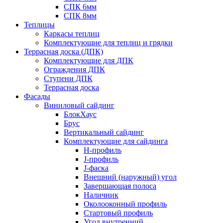
СПК 6мм
СПК 8мм
Теплицы
Каркасы теплиц
Комплектующие для теплиц и грядки
Террасная доска (ДПК)
Комплектующие для ДПК
Ограждения ДПК
Ступени ДПК
Террасная доска
Фасады
Виниловый сайдинг
БлокХаус
Брус
Вертикальный сайдинг
Комплектующие для сайдинга
H-профиль
J-профиль
J-фаска
Внешний (наружный) угол
Завершающая полоса
Наличник
Околооконный профиль
Стартовый профиль
Угол внутренний