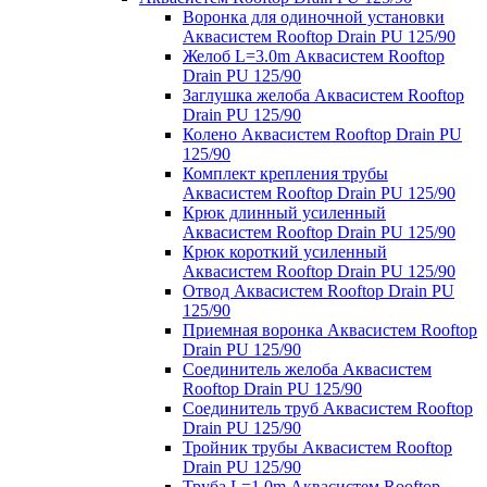
Воронка для одиночной установки
Аквасистем Rooftop Drain PU 125/90
Желоб L=3.0m Аквасистем Rooftop
Drain PU 125/90
Заглушка желоба Аквасистем Rooftop
Drain PU 125/90
Колено Аквасистем Rooftop Drain PU
125/90
Комплект крепления трубы
Аквасистем Rooftop Drain PU 125/90
Крюк длинный усиленный
Аквасистем Rooftop Drain PU 125/90
Крюк короткий усиленный
Аквасистем Rooftop Drain PU 125/90
Отвод Аквасистем Rooftop Drain PU
125/90
Приемная воронка Аквасистем Rooftop
Drain PU 125/90
Соединитель желоба Аквасистем
Rooftop Drain PU 125/90
Соединитель труб Аквасистем Rooftop
Drain PU 125/90
Тройник трубы Аквасистем Rooftop
Drain PU 125/90
Труба L=1.0m Аквасистем Rooftop