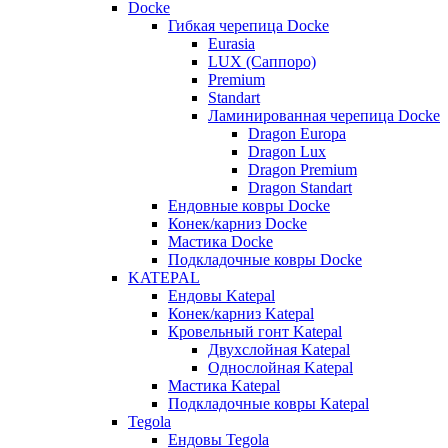
Docke
Гибкая черепица Docke
Eurasia
LUX (Саппоро)
Premium
Standart
Ламинированная черепица Docke
Dragon Europa
Dragon Lux
Dragon Premium
Dragon Standart
Ендовные ковры Docke
Конек/карниз Docke
Мастика Docke
Подкладочные ковры Docke
KATEPAL
Ендовы Katepal
Конек/карниз Katepal
Кровельный гонт Katepal
Двухслойная Katepal
Однослойная Katepal
Мастика Katepal
Подкладочные ковры Katepal
Tegola
Ендовы Tegola