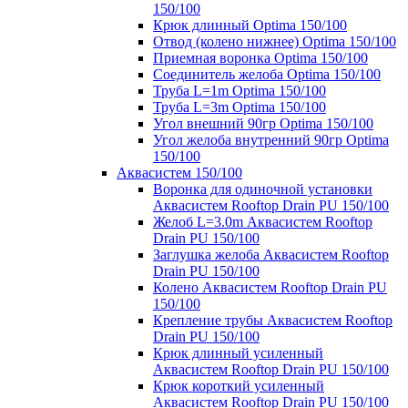
150/100
Крюк длинный Optima 150/100
Отвод (колено нижнее) Optima 150/100
Приемная воронка Optima 150/100
Соединитель желоба Optima 150/100
Труба L=1m Optima 150/100
Труба L=3m Optima 150/100
Угол внешний 90гр Optima 150/100
Угол желоба внутренний 90гр Optima
150/100
Аквасистем 150/100
Воронка для одиночной установки
Аквасистем Rooftop Drain PU 150/100
Желоб L=3.0m Аквасистем Rooftop
Drain PU 150/100
Заглушка желоба Аквасистем Rooftop
Drain PU 150/100
Колено Аквасистем Rooftop Drain PU
150/100
Крепление трубы Аквасистем Rooftop
Drain PU 150/100
Крюк длинный усиленный
Аквасистем Rooftop Drain PU 150/100
Крюк короткий усиленный
Аквасистем Rooftop Drain PU 150/100