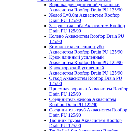
Воронка для одиночной установки
Аквасистем Rooftop Drain PU 125/90
Желоб L=3.0m Аквасистем Rooftop
Drain PU 125/90
Заглушка желоба Аквасистем Rooftop
Drain PU 125/90
Колено Аквасистем Rooftop Drain PU
125/90
Комплект крепления трубы
Аквасистем Rooftop Drain PU 125/90
Крюк длинный усиленный
Аквасистем Rooftop Drain PU 125/90
Крюк короткий усиленный
Аквасистем Rooftop Drain PU 125/90
Отвод Аквасистем Rooftop Drain PU
125/90
Приемная воронка Аквасистем Rooftop
Drain PU 125/90
Соединитель желоба Аквасистем
Rooftop Drain PU 125/90
Соединитель труб Аквасистем Rooftop
Drain PU 125/90
Тройник трубы Аквасистем Rooftop
Drain PU 125/90
Труба L=1.0m Аквасистем Rooftop