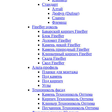
Стандарт
Алтай
Дюфур (Dufour)
Сланец
Флемиш
FineBer цоколь
Баварский кирпич FineBer
Блок FineBer
Доломит FineBer
Камень дикий FineBer
Камень природный FineBer
Клинкерный кирпич FineBer
Скала FineBer
Скол FineBer
Альта-профиль
Планки для монтажа
Под камень
Под кирпич
Углы
Технониколь фасад
Камень Технониколь Оптима
Кирпич Технониколь Оптима
Клинкер Технониколь Оптима
Песчанник Технониколь Оптима