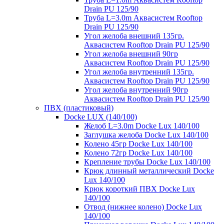
Drain PU 125/90
Труба L=3.0m Аквасистем Rooftop
Drain PU 125/90
Угол желоба внешний 135гр.
Аквасистем Rooftop Drain PU 125/90
Угол желоба внешний 90гр
Аквасистем Rooftop Drain PU 125/90
Угол желоба внутренний 135гр.
Аквасистем Rooftop Drain PU 125/90
Угол желоба внутренний 90гр
Аквасистем Rooftop Drain PU 125/90
ПВХ (пластиковый)
Docke LUX (140/100)
Желоб L=3.0m Docke Lux 140/100
Заглушка желоба Docke Lux 140/100
Колено 45гр Docke Lux 140/100
Колено 72гр Docke Lux 140/100
Крепление трубы Docke Lux 140/100
Крюк длинный металлический Docke
Lux 140/100
Крюк короткий ПВХ Docke Lux
140/100
Отвод (нижнее колено) Docke Lux
140/100