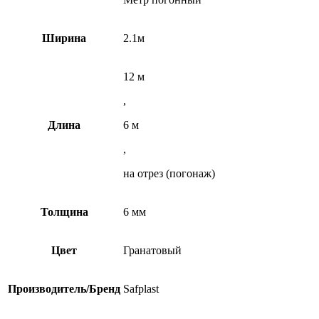
Ширина
2.1м
12 м
,
Длина
6 м
,
на отрез (погонаж)
Толщина
6 мм
Цвет
Гранатовый
Производитель/Бренд
Safplast