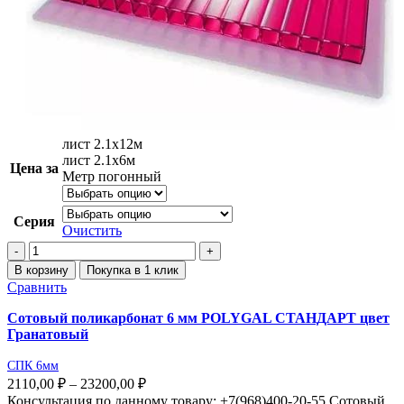
лист 2.1х12м
лист 2.1х6м
Цена за
Метр погонный
Серия
Очистить
В корзину
Покупка в 1 клик
Сравнить
Сотовый поликарбонат 6 мм POLYGAL СТАНДАРТ цвет
Гранатовый
СПК 6мм
2110,00
₽
–
23200,00
₽
Консультация по данному товару: +7(968)400-20-55 Сотовый