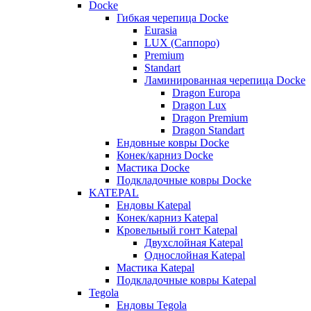
Docke
Гибкая черепица Docke
Eurasia
LUX (Саппоро)
Premium
Standart
Ламинированная черепица Docke
Dragon Europa
Dragon Lux
Dragon Premium
Dragon Standart
Ендовные ковры Docke
Конек/карниз Docke
Мастика Docke
Подкладочные ковры Docke
KATEPAL
Ендовы Katepal
Конек/карниз Katepal
Кровельный гонт Katepal
Двухслойная Katepal
Однослойная Katepal
Мастика Katepal
Подкладочные ковры Katepal
Tegola
Ендовы Tegola