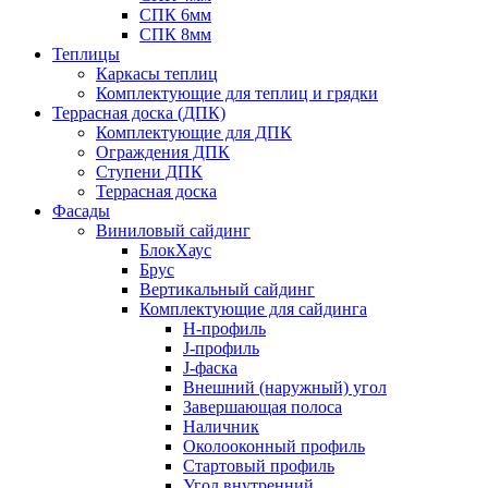
СПК 6мм
СПК 8мм
Теплицы
Каркасы теплиц
Комплектующие для теплиц и грядки
Террасная доска (ДПК)
Комплектующие для ДПК
Ограждения ДПК
Ступени ДПК
Террасная доска
Фасады
Виниловый сайдинг
БлокХаус
Брус
Вертикальный сайдинг
Комплектующие для сайдинга
H-профиль
J-профиль
J-фаска
Внешний (наружный) угол
Завершающая полоса
Наличник
Околооконный профиль
Стартовый профиль
Угол внутренний