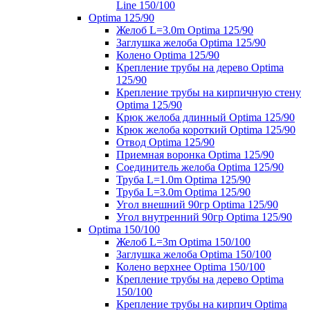
Line 150/100
Optima 125/90
Желоб L=3.0m Optima 125/90
Заглушка желоба Optima 125/90
Колено Optima 125/90
Крепление трубы на дерево Optima
125/90
Крепление трубы на кирпичную стену
Optima 125/90
Крюк желоба длинный Optima 125/90
Крюк желоба короткий Optima 125/90
Отвод Optima 125/90
Приемная воронка Optima 125/90
Соединитель желоба Optima 125/90
Труба L=1.0m Optima 125/90
Труба L=3.0m Optima 125/90
Угол внешний 90гр Optima 125/90
Угол внутренний 90гр Optima 125/90
Optima 150/100
Желоб L=3m Optima 150/100
Заглушка желоба Optima 150/100
Колено верхнее Optima 150/100
Крепление трубы на дерево Optima
150/100
Крепление трубы на кирпич Optima