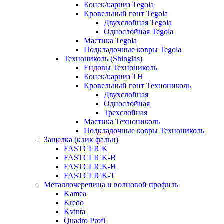
Конек/карниз Tegola
Кровельный гонт Tegola
Двухслойная Tegola
Однослойная Tegola
Мастика Tegola
Подкладочные ковры Tegola
Технониколь (Shinglas)
Ендовы Технониколь
Конек/карниз ТН
Кровельный гонт Технониколь
Двухслойная
Однослойная
Трехслойная
Мастика Технониколь
Подкладочные ковры Технониколь
Защелка (клик фальц)
FASTCLICK
FASTCLICK-B
FASTCLICK-H
FASTCLICK-T
Металлочерепица и волновой профиль
Kamea
Kredo
Kvinta
Quadro Profi