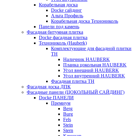
Корабельная доска
Docke сайдинг
Альта Профиль
Корабельная доска Технониколь
Панели под камень
Фасадная битумная плитка
Docke фасадная плитка
Технониколь (Hauberk)
Комплектующие для фасадной плитки
ТН
Наличник HAUBERK
Планка цокольная HAUBERK
Угол внешний HAUBERK
Угол внутренний HAUBERK
Фасадная плитка ТН
Фасадная доска ДПК
Фасадные панели (ЦОКОЛЬНЫЙ САЙДИНГ)
Docke ПАНЕЛИ
Премиум
Berg
Burg
Fels
Stein
Stern
Клинкер