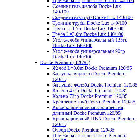
Приемная воронка Docke Lux 140/100
Соединитель желоба Docke Lux
140/100
Соединитель труб Docke Lux 140/100
Тройник трубы Docke Lux 140/100
Труба L=1.5m Docke Lux 140/100
Труба L=3,0m Docke Lux 140/100
Угол желоба универсальный 135гр
Docke Lux 140/100
Угол желоба универсальный 90гр
Docke Lux 140/100
Docke Premium (120/85)
Желоб L=3.0m Docke Premium 120/85
Заглушка воронки Docke Premium
120/85
Заглушка желоба Docke Premium 120/85
Колено 45гр Docke Premium 120/85
Колено 72гр Docke Premium 120/85
Крепление труб Docke Premium 120/85
Крюк карнизный металлический
длинный Docke Premium 120/85
Крюк карнизный ПВХ Docke Premium
120/85
Отвод Docke Premium 120/85
Приемная воронка Docke Premium