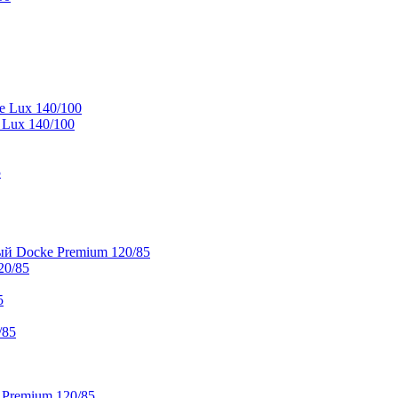
e Lux 140/100
 Lux 140/100
5
й Docke Premium 120/85
20/85
5
/85
 Premium 120/85