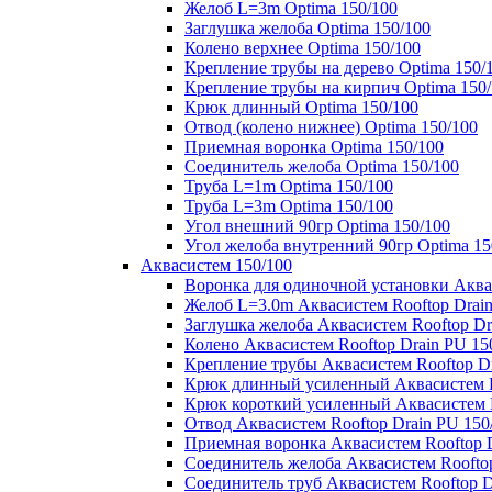
Желоб L=3m Optima 150/100
Заглушка желоба Optima 150/100
Колено верхнее Optima 150/100
Крепление трубы на дерево Optima 150/
Крепление трубы на кирпич Optima 150
Крюк длинный Optima 150/100
Отвод (колено нижнее) Optima 150/100
Приемная воронка Optima 150/100
Соединитель желоба Optima 150/100
Труба L=1m Optima 150/100
Труба L=3m Optima 150/100
Угол внешний 90гр Optima 150/100
Угол желоба внутренний 90гр Optima 15
Аквасистем 150/100
Воронка для одиночной установки Аквас
Желоб L=3.0m Аквасистем Rooftop Drain
Заглушка желоба Аквасистем Rooftop Dr
Колено Аквасистем Rooftop Drain PU 15
Крепление трубы Аквасистем Rooftop Dr
Крюк длинный усиленный Аквасистем Ro
Крюк короткий усиленный Аквасистем R
Отвод Аквасистем Rooftop Drain PU 150
Приемная воронка Аквасистем Rooftop D
Соединитель желоба Аквасистем Rooftop
Соединитель труб Аквасистем Rooftop D