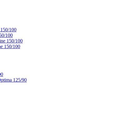
 150/100
50/100
ne 150/100
e 150/100
90
ptima 125/90