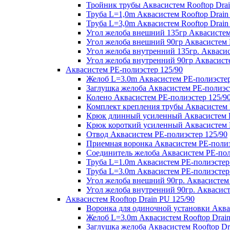
Тройник трубы Аквасистем Rooftop Drai
Труба L=1,0m Аквасистем Rooftop Drain
Труба L=3,0m Аквасистем Rooftop Drain
Угол желоба внешний 135гр Аквасистем 
Угол желоба внешний 90гр Аквасистем R
Угол желоба внутренний 135гр. Аквасис
Угол желоба внутренний 90гр Аквасисте
Аквасистем PE-полиэстер 125/90
Желоб L=3.0m Аквасистем PE-полиэстер
Заглушка желоба Аквасистем PE-полиэс
Колено Аквасистем PE-полиэстер 125/9
Комплект крепления трубы Аквасистем 
Крюк длинный усиленный Аквасистем P
Крюк короткий усиленный Аквасистем P
Отвод Аквасистем РЕ-полиэстер 125/90
Приемная воронка Аквасистем PE-полиэ
Соединитель желоба Аквасистем PE-пол
Труба L=1.0m Аквасистем PE-полиэстер
Труба L=3.0m Аквасистем PE-полиэстер
Угол желоба внешний 90гр. Аквасистем
Угол желоба внутренний 90гр. Аквасист
Аквасистем Rooftop Drain PU 125/90
Воронка для одиночной установки Аквас
Желоб L=3.0m Аквасистем Rooftop Drain
Заглушка желоба Аквасистем Rooftop Dr