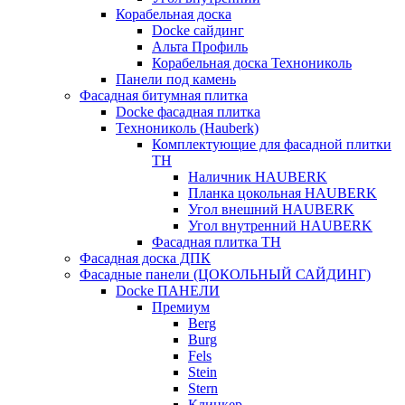
Корабельная доска
Docke сайдинг
Альта Профиль
Корабельная доска Технониколь
Панели под камень
Фасадная битумная плитка
Docke фасадная плитка
Технониколь (Hauberk)
Комплектующие для фасадной плитки
ТН
Наличник HAUBERK
Планка цокольная HAUBERK
Угол внешний HAUBERK
Угол внутренний HAUBERK
Фасадная плитка ТН
Фасадная доска ДПК
Фасадные панели (ЦОКОЛЬНЫЙ САЙДИНГ)
Docke ПАНЕЛИ
Премиум
Berg
Burg
Fels
Stein
Stern
Клинкер