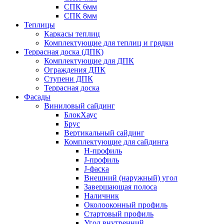
СПК 6мм
СПК 8мм
Теплицы
Каркасы теплиц
Комплектующие для теплиц и грядки
Террасная доска (ДПК)
Комплектующие для ДПК
Ограждения ДПК
Ступени ДПК
Террасная доска
Фасады
Виниловый сайдинг
БлокХаус
Брус
Вертикальный сайдинг
Комплектующие для сайдинга
H-профиль
J-профиль
J-фаска
Внешний (наружный) угол
Завершающая полоса
Наличник
Околооконный профиль
Стартовый профиль
Угол внутренний