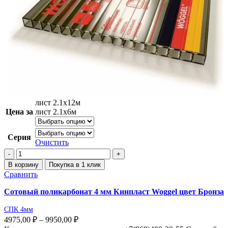
лист 2.1х12м
Цена за
лист 2.1х6м
Серия
Очистить
В корзину
Покупка в 1 клик
Сравнить
Сотовый поликарбонат 4 мм Кинпласт Woggel цвет Бронза
СПК 4мм
4975,00
₽
–
9950,00
₽