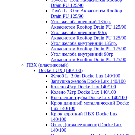
Drain PU 125/90
Труба L=3.0m Аквасистем Rooftop
Drain PU 125/90
Угол желоба внешний 135гр.
Аквасистем Rooftop Drain PU 125/90
Угол желоба внешний 90гр
Аквасистем Rooftop Drain PU 125/90
Угол желоба внутренний 135гр.
Аквасистем Rooftop Drain PU 125/90
Угол желоба внутренний 90гр
Аквасистем Rooftop Drain PU 125/90
ПВХ (пластиковый)
Docke LUX (140/100)
Желоб L=3.0m Docke Lux 140/100
Заглушка желоба Docke Lux 140/100
Колено 45гр Docke Lux 140/100
Колено 72гр Docke Lux 140/100
Крепление трубы Docke Lux 140/100
Крюк длинный металлический Docke
Lux 140/100
Крюк короткий ПВХ Docke Lux
140/100
Отвод (нижнее колено) Docke Lux
140/100