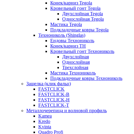
Конек/карниз Tegola
Кровельный гонт Tegola
Двухслойная Tegola
Однослойная Tegola
Мастика Tegola
Подкладочные ковры Tegola
Технониколь (Shinglas)
Ендовы Технониколь
Конек/карниз ТН
Кровельный гонт Технониколь
Двухслойная
Однослойная
Трехслойная
Мастика Технониколь
Подкладочные ковры Технониколь
Защелка (клик фальц)
FASTCLICK
FASTCLICK-B
FASTCLICK-H
FASTCLICK-T
Металлочерепица и волновой профиль
Kamea
Kredo
Kvinta
Quadro Profi