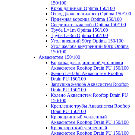
150/100
Крюк длинный Optima 150/100
Отвод (колено нижнее) Optima 150/100
Приемная воронка Optima 150/100
Соединитель желоба Optima 150/100
Труба L=1m Optima 150/100
Труба L=3m Optima 150/100
Угол внешний 90гр Optima 150/100
Угол желоба внутренний 90гр Optima
150/100
Аквасистем 150/100
Воронка для одиночной установки
Аквасистем Rooftop Drain PU 150/100
Желоб L=3.0m Аквасистем Rooftop
Drain PU 150/100
Заглушка желоба Аквасистем Rooftop
Drain PU 150/100
Колено Аквасистем Rooftop Drain PU
150/100
Крепление трубы Аквасистем Rooftop
Drain PU 150/100
Крюк длинный усиленный
Аквасистем Rooftop Drain PU 150/100
Крюк короткий усиленный
Аквасистем Rooftop Drain PU 150/100