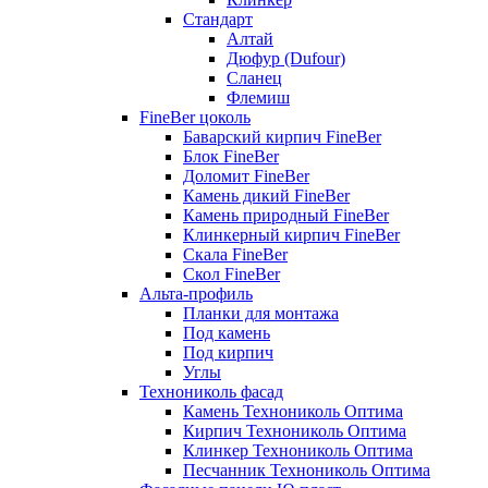
Стандарт
Алтай
Дюфур (Dufour)
Сланец
Флемиш
FineBer цоколь
Баварский кирпич FineBer
Блок FineBer
Доломит FineBer
Камень дикий FineBer
Камень природный FineBer
Клинкерный кирпич FineBer
Скала FineBer
Скол FineBer
Альта-профиль
Планки для монтажа
Под камень
Под кирпич
Углы
Технониколь фасад
Камень Технониколь Оптима
Кирпич Технониколь Оптима
Клинкер Технониколь Оптима
Песчанник Технониколь Оптима