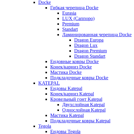
Docke
Гибкая черепица Docke
Eurasia
LUX (Саппоро)
Premium
Standart
Ламинированная черепица Docke
Dragon Europa
Dragon Lux
Dragon Premium
Dragon Standart
Ендовные ковры Docke
Конек/карниз Docke
Мастика Docke
Подкладочные ковры Docke
KATEPAL
Ендовы Katepal
Конек/карниз Katepal
Кровельный гонт Katepal
Двухслойная Katepal
Однослойная Katepal
Мастика Katepal
Подкладочные ковры Katepal
Tegola
Ендовы Tegola