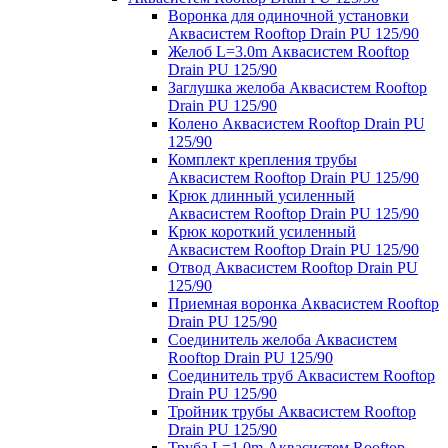
Воронка для одиночной установки
Аквасистем Rooftop Drain PU 125/90
Желоб L=3.0m Аквасистем Rooftop
Drain PU 125/90
Заглушка желоба Аквасистем Rooftop
Drain PU 125/90
Колено Аквасистем Rooftop Drain PU
125/90
Комплект крепления трубы
Аквасистем Rooftop Drain PU 125/90
Крюк длинный усиленный
Аквасистем Rooftop Drain PU 125/90
Крюк короткий усиленный
Аквасистем Rooftop Drain PU 125/90
Отвод Аквасистем Rooftop Drain PU
125/90
Приемная воронка Аквасистем Rooftop
Drain PU 125/90
Соединитель желоба Аквасистем
Rooftop Drain PU 125/90
Соединитель труб Аквасистем Rooftop
Drain PU 125/90
Тройник трубы Аквасистем Rooftop
Drain PU 125/90
Труба L=1.0m Аквасистем Rooftop