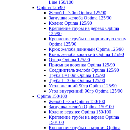
Line 150/100
Optima 125/90
Желоб L=3.0m Optima 125/90
Заглушка желоба Optima 125/90
Колено Optima 125/90
Крепление трубы на дерево Optima
125/90
Крепление трубы на кирпичную стену
Optima 125/90
Крюк желоба длинный Optima 125/90
Крюк желоба короткий Optima 125/90
Отвод Optima 125/90
Приемная воронка Optima 125/90
Соединитель желоба Optima 125/90
Труба L=1.0m Optima 125/90
Труба L=3.0m Optima 125/90
Угол внешний 90гр Optima 125/90
Угол внутренний 90гр Optima 125/90
Optima 150/100
Желоб L=3m Optima 150/100
Заглушка желоба Optima 150/100
Колено верхнее Optima 150/100
Крепление трубы на дерево Optima
150/100
Крепление трубы на кирпич Optima