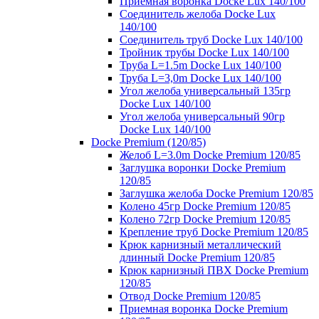
Приемная воронка Docke Lux 140/100
Соединитель желоба Docke Lux
140/100
Соединитель труб Docke Lux 140/100
Тройник трубы Docke Lux 140/100
Труба L=1.5m Docke Lux 140/100
Труба L=3,0m Docke Lux 140/100
Угол желоба универсальный 135гр
Docke Lux 140/100
Угол желоба универсальный 90гр
Docke Lux 140/100
Docke Premium (120/85)
Желоб L=3.0m Docke Premium 120/85
Заглушка воронки Docke Premium
120/85
Заглушка желоба Docke Premium 120/85
Колено 45гр Docke Premium 120/85
Колено 72гр Docke Premium 120/85
Крепление труб Docke Premium 120/85
Крюк карнизный металлический
длинный Docke Premium 120/85
Крюк карнизный ПВХ Docke Premium
120/85
Отвод Docke Premium 120/85
Приемная воронка Docke Premium