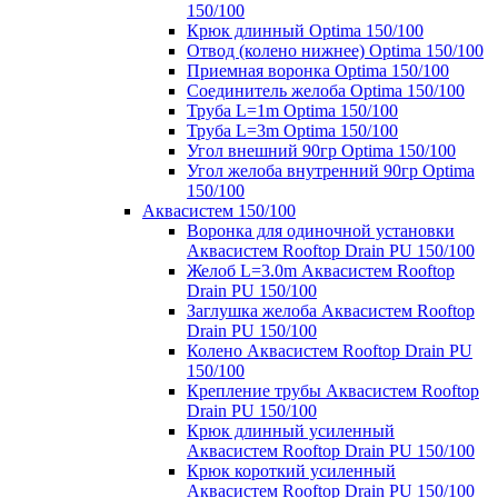
150/100
Крюк длинный Optima 150/100
Отвод (колено нижнее) Optima 150/100
Приемная воронка Optima 150/100
Соединитель желоба Optima 150/100
Труба L=1m Optima 150/100
Труба L=3m Optima 150/100
Угол внешний 90гр Optima 150/100
Угол желоба внутренний 90гр Optima
150/100
Аквасистем 150/100
Воронка для одиночной установки
Аквасистем Rooftop Drain PU 150/100
Желоб L=3.0m Аквасистем Rooftop
Drain PU 150/100
Заглушка желоба Аквасистем Rooftop
Drain PU 150/100
Колено Аквасистем Rooftop Drain PU
150/100
Крепление трубы Аквасистем Rooftop
Drain PU 150/100
Крюк длинный усиленный
Аквасистем Rooftop Drain PU 150/100
Крюк короткий усиленный
Аквасистем Rooftop Drain PU 150/100