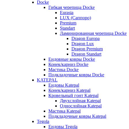
Docke
Гибкая черепица Docke
Eurasia
LUX (Саппоро)
Premium
Standart
Ламинированная черепица Docke
Dragon Europa
Dragon Lux
Dragon Premium
Dragon Standart
Ендовные ковры Docke
Конек/карниз Docke
Мастика Docke
Подкладочные ковры Docke
KATEPAL
Ендовы Katepal
Конек/карниз Katepal
Кровельный гонт Katepal
Двухслойная Katepal
Однослойная Katepal
Мастика Katepal
Подкладочные ковры Katepal
Tegola
Ендовы Tegola