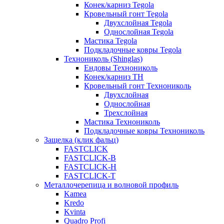
Конек/карниз Tegola
Кровельный гонт Tegola
Двухслойная Tegola
Однослойная Tegola
Мастика Tegola
Подкладочные ковры Tegola
Технониколь (Shinglas)
Ендовы Технониколь
Конек/карниз ТН
Кровельный гонт Технониколь
Двухслойная
Однослойная
Трехслойная
Мастика Технониколь
Подкладочные ковры Технониколь
Защелка (клик фальц)
FASTCLICK
FASTCLICK-B
FASTCLICK-H
FASTCLICK-T
Металлочерепица и волновой профиль
Kamea
Kredo
Kvinta
Quadro Profi