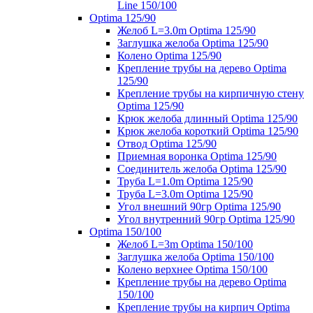
Line 150/100
Optima 125/90
Желоб L=3.0m Optima 125/90
Заглушка желоба Optima 125/90
Колено Optima 125/90
Крепление трубы на дерево Optima
125/90
Крепление трубы на кирпичную стену
Optima 125/90
Крюк желоба длинный Optima 125/90
Крюк желоба короткий Optima 125/90
Отвод Optima 125/90
Приемная воронка Optima 125/90
Соединитель желоба Optima 125/90
Труба L=1.0m Optima 125/90
Труба L=3.0m Optima 125/90
Угол внешний 90гр Optima 125/90
Угол внутренний 90гр Optima 125/90
Optima 150/100
Желоб L=3m Optima 150/100
Заглушка желоба Optima 150/100
Колено верхнее Optima 150/100
Крепление трубы на дерево Optima
150/100
Крепление трубы на кирпич Optima