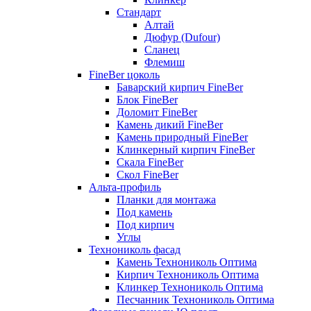
Стандарт
Алтай
Дюфур (Dufour)
Сланец
Флемиш
FineBer цоколь
Баварский кирпич FineBer
Блок FineBer
Доломит FineBer
Камень дикий FineBer
Камень природный FineBer
Клинкерный кирпич FineBer
Скала FineBer
Скол FineBer
Альта-профиль
Планки для монтажа
Под камень
Под кирпич
Углы
Технониколь фасад
Камень Технониколь Оптима
Кирпич Технониколь Оптима
Клинкер Технониколь Оптима
Песчанник Технониколь Оптима