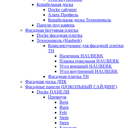
Корабельная доска
Docke сайдинг
Альта Профиль
Корабельная доска Технониколь
Панели под камень
Фасадная битумная плитка
Docke фасадная плитка
Технониколь (Hauberk)
Комплектующие для фасадной плитки
ТН
Наличник HAUBERK
Планка цокольная HAUBERK
Угол внешний HAUBERK
Угол внутренний HAUBERK
Фасадная плитка ТН
Фасадная доска ДПК
Фасадные панели (ЦОКОЛЬНЫЙ САЙДИНГ)
Docke ПАНЕЛИ
Премиум
Berg
Burg
Fels
Stein
Stern
Клинкер