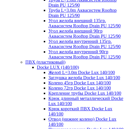
Drain PU 125/90
Труба L=3.0m Аквасистем Rooftop
Drain PU 125/90
Угол желоба внешний 135гр.
Аквасистем Rooftop Drain PU 125/90
Угол желоба внешний 90гр
Аквасистем Rooftop Drain PU 125/90
Угол желоба внутренний 135гр.
Аквасистем Rooftop Drain PU 125/90
Угол желоба внутренний 90гр
Аквасистем Rooftop Drain PU 125/90
ПВХ (пластиковый)
Docke LUX (140/100)
Желоб L=3.0m Docke Lux 140/100
Заглушка желоба Docke Lux 140/100
Колено 45гр Docke Lux 140/100
Колено 72гр Docke Lux 140/100
Крепление трубы Docke Lux 140/100
Крюк длинный металлический Docke
Lux 140/100
Крюк короткий ПВХ Docke Lux
140/100
Отвод (нижнее колено) Docke Lux
140/100