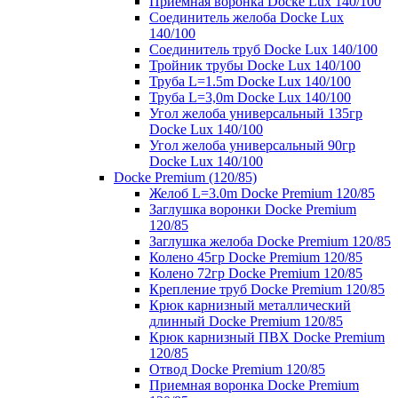
Приемная воронка Docke Lux 140/100
Соединитель желоба Docke Lux
140/100
Соединитель труб Docke Lux 140/100
Тройник трубы Docke Lux 140/100
Труба L=1.5m Docke Lux 140/100
Труба L=3,0m Docke Lux 140/100
Угол желоба универсальный 135гр
Docke Lux 140/100
Угол желоба универсальный 90гр
Docke Lux 140/100
Docke Premium (120/85)
Желоб L=3.0m Docke Premium 120/85
Заглушка воронки Docke Premium
120/85
Заглушка желоба Docke Premium 120/85
Колено 45гр Docke Premium 120/85
Колено 72гр Docke Premium 120/85
Крепление труб Docke Premium 120/85
Крюк карнизный металлический
длинный Docke Premium 120/85
Крюк карнизный ПВХ Docke Premium
120/85
Отвод Docke Premium 120/85
Приемная воронка Docke Premium