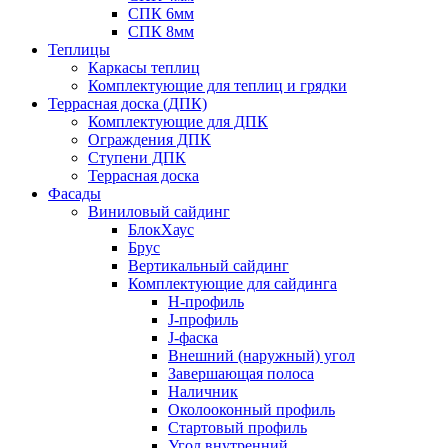
СПК 6мм
СПК 8мм
Теплицы
Каркасы теплиц
Комплектующие для теплиц и грядки
Террасная доска (ДПК)
Комплектующие для ДПК
Ограждения ДПК
Ступени ДПК
Террасная доска
Фасады
Виниловый сайдинг
БлокХаус
Брус
Вертикальный сайдинг
Комплектующие для сайдинга
H-профиль
J-профиль
J-фаска
Внешний (наружный) угол
Завершающая полоса
Наличник
Околооконный профиль
Стартовый профиль
Угол внутренний