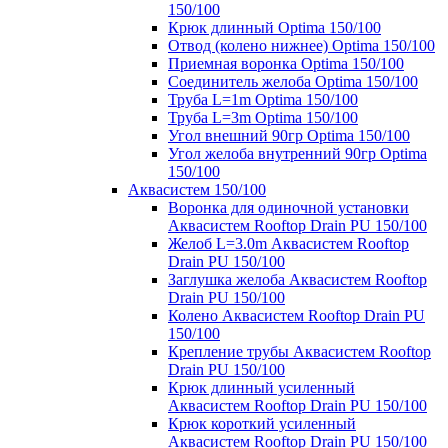
150/100
Крюк длинный Optima 150/100
Отвод (колено нижнее) Optima 150/100
Приемная воронка Optima 150/100
Соединитель желоба Optima 150/100
Труба L=1m Optima 150/100
Труба L=3m Optima 150/100
Угол внешний 90гр Optima 150/100
Угол желоба внутренний 90гр Optima
150/100
Аквасистем 150/100
Воронка для одиночной установки
Аквасистем Rooftop Drain PU 150/100
Желоб L=3.0m Аквасистем Rooftop
Drain PU 150/100
Заглушка желоба Аквасистем Rooftop
Drain PU 150/100
Колено Аквасистем Rooftop Drain PU
150/100
Крепление трубы Аквасистем Rooftop
Drain PU 150/100
Крюк длинный усиленный
Аквасистем Rooftop Drain PU 150/100
Крюк короткий усиленный
Аквасистем Rooftop Drain PU 150/100