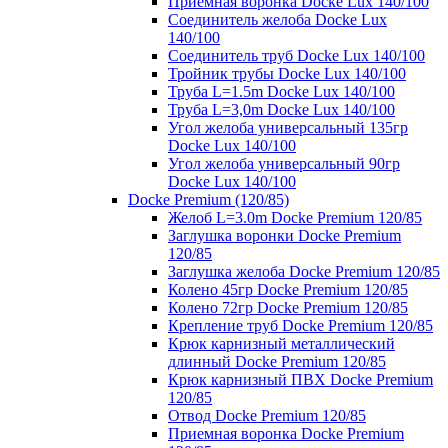
Приемная воронка Docke Lux 140/100
Соединитель желоба Docke Lux
140/100
Соединитель труб Docke Lux 140/100
Тройник трубы Docke Lux 140/100
Труба L=1.5m Docke Lux 140/100
Труба L=3,0m Docke Lux 140/100
Угол желоба универсальный 135гр
Docke Lux 140/100
Угол желоба универсальный 90гр
Docke Lux 140/100
Docke Premium (120/85)
Желоб L=3.0m Docke Premium 120/85
Заглушка воронки Docke Premium
120/85
Заглушка желоба Docke Premium 120/85
Колено 45гр Docke Premium 120/85
Колено 72гр Docke Premium 120/85
Крепление труб Docke Premium 120/85
Крюк карнизный металлический
длинный Docke Premium 120/85
Крюк карнизный ПВХ Docke Premium
120/85
Отвод Docke Premium 120/85
Приемная воронка Docke Premium