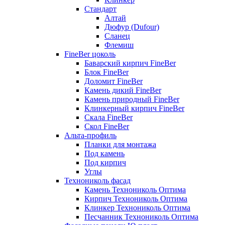
Стандарт
Алтай
Дюфур (Dufour)
Сланец
Флемиш
FineBer цоколь
Баварский кирпич FineBer
Блок FineBer
Доломит FineBer
Камень дикий FineBer
Камень природный FineBer
Клинкерный кирпич FineBer
Скала FineBer
Скол FineBer
Альта-профиль
Планки для монтажа
Под камень
Под кирпич
Углы
Технониколь фасад
Камень Технониколь Оптима
Кирпич Технониколь Оптима
Клинкер Технониколь Оптима
Песчанник Технониколь Оптима