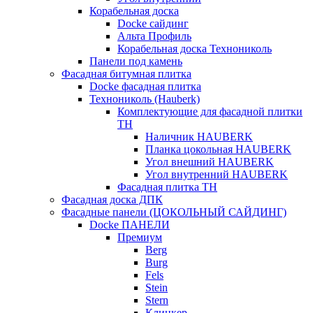
Корабельная доска
Docke сайдинг
Альта Профиль
Корабельная доска Технониколь
Панели под камень
Фасадная битумная плитка
Docke фасадная плитка
Технониколь (Hauberk)
Комплектующие для фасадной плитки
ТН
Наличник HAUBERK
Планка цокольная HAUBERK
Угол внешний HAUBERK
Угол внутренний HAUBERK
Фасадная плитка ТН
Фасадная доска ДПК
Фасадные панели (ЦОКОЛЬНЫЙ САЙДИНГ)
Docke ПАНЕЛИ
Премиум
Berg
Burg
Fels
Stein
Stern
Клинкер