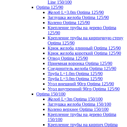
Line 150/100
Optima 125/90
Желоб L=3.0m Optima 125/90
Заглушка желоба Optima 125/90
Колено Optima 125/90
Крепление трубы на дерево Optima
125/90
Крепление трубы на кирпичную стену
Optima 125/90
Крюк желоба длинный Optima 125/90
Крюк желоба короткий Optima 125/90
Отвод Optima 125/90
Приемная воронка Optima 125/90
Соединитель желоба Optima 125/90
Труба L=1.0m Optima 125/90
Труба L=3.0m Optima 125/90
Угол внешний 90гр Optima 125/90
Угол внутренний 90гр Optima 125/90
Optima 150/100
Желоб L=3m Optima 150/100
Заглушка желоба Optima 150/100
Колено верхнее Optima 150/100
Крепление трубы на дерево Optima
150/100
Крепление трубы на кирпич Optima