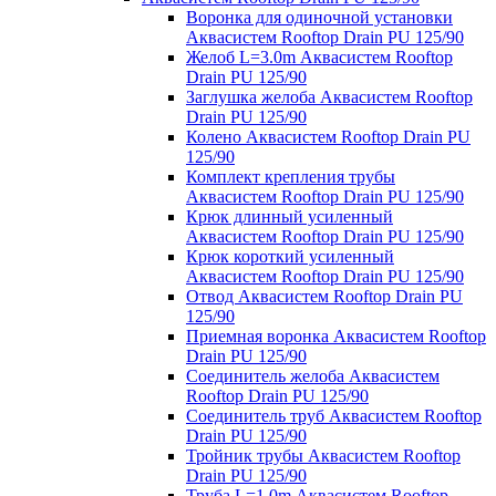
Воронка для одиночной установки
Аквасистем Rooftop Drain PU 125/90
Желоб L=3.0m Аквасистем Rooftop
Drain PU 125/90
Заглушка желоба Аквасистем Rooftop
Drain PU 125/90
Колено Аквасистем Rooftop Drain PU
125/90
Комплект крепления трубы
Аквасистем Rooftop Drain PU 125/90
Крюк длинный усиленный
Аквасистем Rooftop Drain PU 125/90
Крюк короткий усиленный
Аквасистем Rooftop Drain PU 125/90
Отвод Аквасистем Rooftop Drain PU
125/90
Приемная воронка Аквасистем Rooftop
Drain PU 125/90
Соединитель желоба Аквасистем
Rooftop Drain PU 125/90
Соединитель труб Аквасистем Rooftop
Drain PU 125/90
Тройник трубы Аквасистем Rooftop
Drain PU 125/90
Труба L=1.0m Аквасистем Rooftop