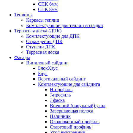
СПК 6мм
СПК 8мм
Теплицы
Каркасы теплиц
Комплектующие для теплиц и грядки
Террасная доска (ДПК)
Комплектующие для ДПК
Ограждения ДПК
Ступени ДПК
Террасная доска
Фасады
Виниловый сайдинг
БлокХаус
Брус
Вертикальный сайдинг
Комплектующие для сайдинга
H-профиль
J-профиль
J-фаска
Внешний (наружный) угол
Завершающая полоса
Наличник
Околооконный профиль
Стартовый профиль
Угол внутренний