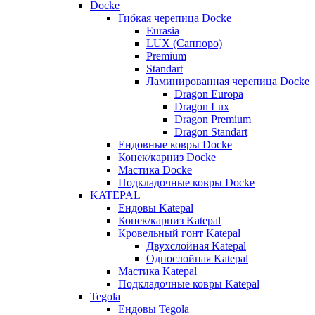
Docke
Гибкая черепица Docke
Eurasia
LUX (Саппоро)
Premium
Standart
Ламинированная черепица Docke
Dragon Europa
Dragon Lux
Dragon Premium
Dragon Standart
Ендовные ковры Docke
Конек/карниз Docke
Мастика Docke
Подкладочные ковры Docke
KATEPAL
Ендовы Katepal
Конек/карниз Katepal
Кровельный гонт Katepal
Двухслойная Katepal
Однослойная Katepal
Мастика Katepal
Подкладочные ковры Katepal
Tegola
Ендовы Tegola