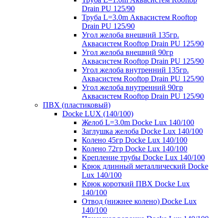
Drain PU 125/90
Труба L=3.0m Аквасистем Rooftop
Drain PU 125/90
Угол желоба внешний 135гр.
Аквасистем Rooftop Drain PU 125/90
Угол желоба внешний 90гр
Аквасистем Rooftop Drain PU 125/90
Угол желоба внутренний 135гр.
Аквасистем Rooftop Drain PU 125/90
Угол желоба внутренний 90гр
Аквасистем Rooftop Drain PU 125/90
ПВХ (пластиковый)
Docke LUX (140/100)
Желоб L=3.0m Docke Lux 140/100
Заглушка желоба Docke Lux 140/100
Колено 45гр Docke Lux 140/100
Колено 72гр Docke Lux 140/100
Крепление трубы Docke Lux 140/100
Крюк длинный металлический Docke
Lux 140/100
Крюк короткий ПВХ Docke Lux
140/100
Отвод (нижнее колено) Docke Lux
140/100