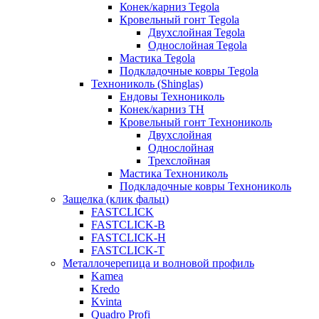
Конек/карниз Tegola
Кровельный гонт Tegola
Двухслойная Tegola
Однослойная Tegola
Мастика Tegola
Подкладочные ковры Tegola
Технониколь (Shinglas)
Ендовы Технониколь
Конек/карниз ТН
Кровельный гонт Технониколь
Двухслойная
Однослойная
Трехслойная
Мастика Технониколь
Подкладочные ковры Технониколь
Защелка (клик фальц)
FASTCLICK
FASTCLICK-B
FASTCLICK-H
FASTCLICK-T
Металлочерепица и волновой профиль
Kamea
Kredo
Kvinta
Quadro Profi