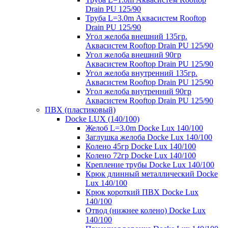
Drain PU 125/90
Труба L=3.0m Аквасистем Rooftop
Drain PU 125/90
Угол желоба внешний 135гр.
Аквасистем Rooftop Drain PU 125/90
Угол желоба внешний 90гр
Аквасистем Rooftop Drain PU 125/90
Угол желоба внутренний 135гр.
Аквасистем Rooftop Drain PU 125/90
Угол желоба внутренний 90гр
Аквасистем Rooftop Drain PU 125/90
ПВХ (пластиковый)
Docke LUX (140/100)
Желоб L=3.0m Docke Lux 140/100
Заглушка желоба Docke Lux 140/100
Колено 45гр Docke Lux 140/100
Колено 72гр Docke Lux 140/100
Крепление трубы Docke Lux 140/100
Крюк длинный металлический Docke
Lux 140/100
Крюк короткий ПВХ Docke Lux
140/100
Отвод (нижнее колено) Docke Lux
140/100