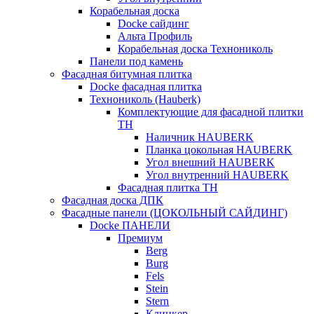
Корабельная доска
Docke сайдинг
Альта Профиль
Корабельная доска Технониколь
Панели под камень
Фасадная битумная плитка
Docke фасадная плитка
Технониколь (Hauberk)
Комплектующие для фасадной плитки
ТН
Наличник HAUBERK
Планка цокольная HAUBERK
Угол внешний HAUBERK
Угол внутренний HAUBERK
Фасадная плитка ТН
Фасадная доска ДПК
Фасадные панели (ЦОКОЛЬНЫЙ САЙДИНГ)
Docke ПАНЕЛИ
Премиум
Berg
Burg
Fels
Stein
Stern
Клинкер