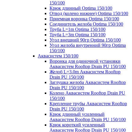
150/100
Крюк длинный Optima 150/100
Отвод (колено нижнее) Optima 150/100
Приемная воронка Optima 150/100
Соединитель желоба Optima 150/100
Труба L=1m Optima 150/100
Труба L=3m Optima 150/100
Угол внешний 90гр Optima 150/100
Угол желоба внутренний 90гр Optima
150/100
Аквасистем 150/100
Воронка для одиночной установки
Аквасистем Rooftop Drain PU 150/100
Желоб L=3.0m Аквасистем Rooftop
Drain PU 150/100
Заглушка желоба Аквасистем Rooftop
Drain PU 150/100
Колено Аквасистем Rooftop Drain PU
150/100
Крепление трубы Аквасистем Rooftop
Drain PU 150/100
Крюк длинный усиленный
Аквасистем Rooftop Drain PU 150/100
Крюк короткий усиленный
Аквасистем Rooftop Drain PU 150/100