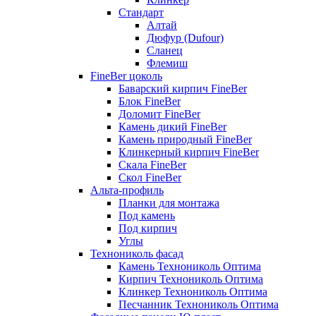
Стандарт
Алтай
Дюфур (Dufour)
Сланец
Флемиш
FineBer цоколь
Баварский кирпич FineBer
Блок FineBer
Доломит FineBer
Камень дикий FineBer
Камень природный FineBer
Клинкерный кирпич FineBer
Скала FineBer
Скол FineBer
Альта-профиль
Планки для монтажа
Под камень
Под кирпич
Углы
Технониколь фасад
Камень Технониколь Оптима
Кирпич Технониколь Оптима
Клинкер Технониколь Оптима
Песчанник Технониколь Оптима