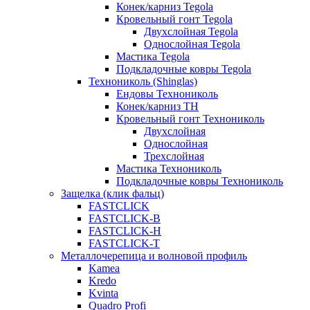
Конек/карниз Tegola
Кровельный гонт Tegola
Двухслойная Tegola
Однослойная Tegola
Мастика Tegola
Подкладочные ковры Tegola
Технониколь (Shinglas)
Ендовы Технониколь
Конек/карниз ТН
Кровельный гонт Технониколь
Двухслойная
Однослойная
Трехслойная
Мастика Технониколь
Подкладочные ковры Технониколь
Защелка (клик фальц)
FASTCLICK
FASTCLICK-B
FASTCLICK-H
FASTCLICK-T
Металлочерепица и волновой профиль
Kamea
Kredo
Kvinta
Quadro Profi