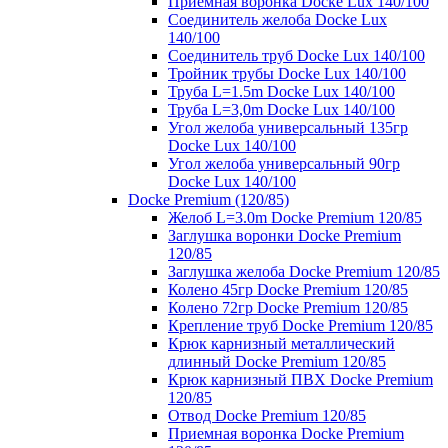
Приемная воронка Docke Lux 140/100
Соединитель желоба Docke Lux
140/100
Соединитель труб Docke Lux 140/100
Тройник трубы Docke Lux 140/100
Труба L=1.5m Docke Lux 140/100
Труба L=3,0m Docke Lux 140/100
Угол желоба универсальный 135гр
Docke Lux 140/100
Угол желоба универсальный 90гр
Docke Lux 140/100
Docke Premium (120/85)
Желоб L=3.0m Docke Premium 120/85
Заглушка воронки Docke Premium
120/85
Заглушка желоба Docke Premium 120/85
Колено 45гр Docke Premium 120/85
Колено 72гр Docke Premium 120/85
Крепление труб Docke Premium 120/85
Крюк карнизный металлический
длинный Docke Premium 120/85
Крюк карнизный ПВХ Docke Premium
120/85
Отвод Docke Premium 120/85
Приемная воронка Docke Premium