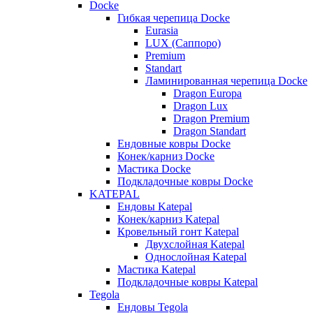
Docke
Гибкая черепица Docke
Eurasia
LUX (Саппоро)
Premium
Standart
Ламинированная черепица Docke
Dragon Europa
Dragon Lux
Dragon Premium
Dragon Standart
Ендовные ковры Docke
Конек/карниз Docke
Мастика Docke
Подкладочные ковры Docke
KATEPAL
Ендовы Katepal
Конек/карниз Katepal
Кровельный гонт Katepal
Двухслойная Katepal
Однослойная Katepal
Мастика Katepal
Подкладочные ковры Katepal
Tegola
Ендовы Tegola