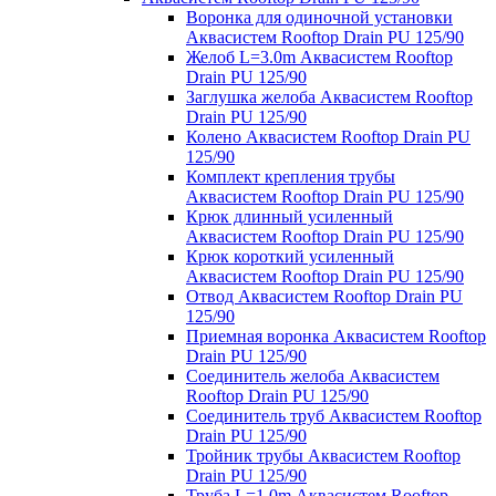
Воронка для одиночной установки
Аквасистем Rooftop Drain PU 125/90
Желоб L=3.0m Аквасистем Rooftop
Drain PU 125/90
Заглушка желоба Аквасистем Rooftop
Drain PU 125/90
Колено Аквасистем Rooftop Drain PU
125/90
Комплект крепления трубы
Аквасистем Rooftop Drain PU 125/90
Крюк длинный усиленный
Аквасистем Rooftop Drain PU 125/90
Крюк короткий усиленный
Аквасистем Rooftop Drain PU 125/90
Отвод Аквасистем Rooftop Drain PU
125/90
Приемная воронка Аквасистем Rooftop
Drain PU 125/90
Соединитель желоба Аквасистем
Rooftop Drain PU 125/90
Соединитель труб Аквасистем Rooftop
Drain PU 125/90
Тройник трубы Аквасистем Rooftop
Drain PU 125/90
Труба L=1.0m Аквасистем Rooftop