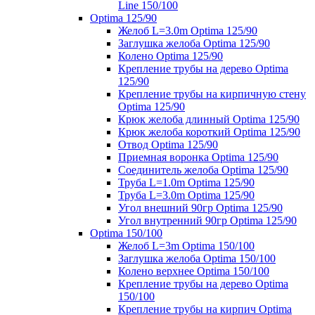
Line 150/100
Optima 125/90
Желоб L=3.0m Optima 125/90
Заглушка желоба Optima 125/90
Колено Optima 125/90
Крепление трубы на дерево Optima
125/90
Крепление трубы на кирпичную стену
Optima 125/90
Крюк желоба длинный Optima 125/90
Крюк желоба короткий Optima 125/90
Отвод Optima 125/90
Приемная воронка Optima 125/90
Соединитель желоба Optima 125/90
Труба L=1.0m Optima 125/90
Труба L=3.0m Optima 125/90
Угол внешний 90гр Optima 125/90
Угол внутренний 90гр Optima 125/90
Optima 150/100
Желоб L=3m Optima 150/100
Заглушка желоба Optima 150/100
Колено верхнее Optima 150/100
Крепление трубы на дерево Optima
150/100
Крепление трубы на кирпич Optima