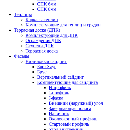
СПК 6мм
СПК 8мм
Теплицы
Каркасы теплиц
Комплектующие для теплиц и грядки
Террасная доска (ДПК)
Комплектующие для ДПК
Ограждения ДПК
Ступени ДПК
Террасная доска
Фасады
Виниловый сайдинг
БлокХаус
Брус
Вертикальный сайдинг
Комплектующие для сайдинга
H-профиль
J-профиль
J-фаска
Внешний (наружный) угол
Завершающая полоса
Наличник
Околооконный профиль
Стартовый профиль
Угол внутренний