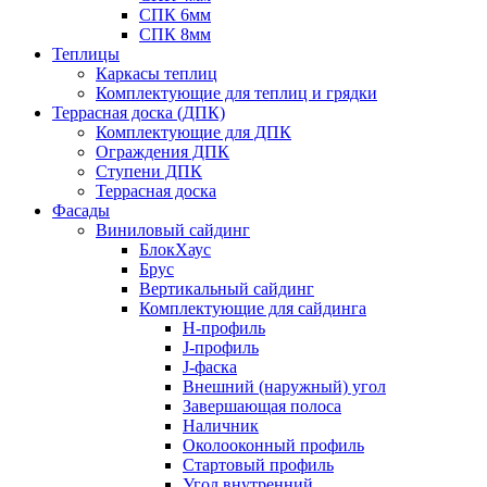
СПК 6мм
СПК 8мм
Теплицы
Каркасы теплиц
Комплектующие для теплиц и грядки
Террасная доска (ДПК)
Комплектующие для ДПК
Ограждения ДПК
Ступени ДПК
Террасная доска
Фасады
Виниловый сайдинг
БлокХаус
Брус
Вертикальный сайдинг
Комплектующие для сайдинга
H-профиль
J-профиль
J-фаска
Внешний (наружный) угол
Завершающая полоса
Наличник
Околооконный профиль
Стартовый профиль
Угол внутренний