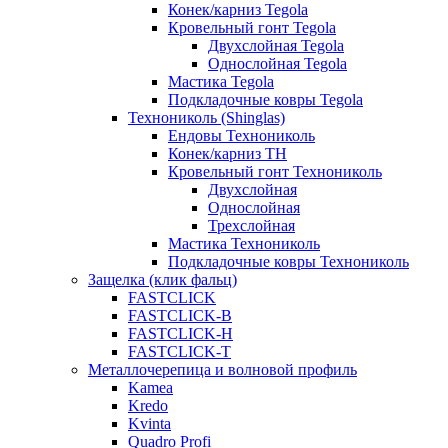
Конек/карниз Tegola
Кровельный гонт Tegola
Двухслойная Tegola
Однослойная Tegola
Мастика Tegola
Подкладочные ковры Tegola
Технониколь (Shinglas)
Ендовы Технониколь
Конек/карниз ТН
Кровельный гонт Технониколь
Двухслойная
Однослойная
Трехслойная
Мастика Технониколь
Подкладочные ковры Технониколь
Защелка (клик фальц)
FASTCLICK
FASTCLICK-B
FASTCLICK-H
FASTCLICK-T
Металлочерепица и волновой профиль
Kamea
Kredo
Kvinta
Quadro Profi