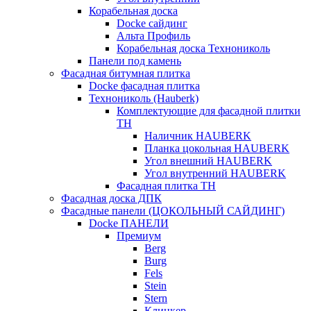
Корабельная доска
Docke сайдинг
Альта Профиль
Корабельная доска Технониколь
Панели под камень
Фасадная битумная плитка
Docke фасадная плитка
Технониколь (Hauberk)
Комплектующие для фасадной плитки
ТН
Наличник HAUBERK
Планка цокольная HAUBERK
Угол внешний HAUBERK
Угол внутренний HAUBERK
Фасадная плитка ТН
Фасадная доска ДПК
Фасадные панели (ЦОКОЛЬНЫЙ САЙДИНГ)
Docke ПАНЕЛИ
Премиум
Berg
Burg
Fels
Stein
Stern
Клинкер