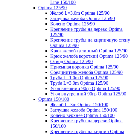
Line 150/100
Optima 125/90
Желоб L=3.0m Optima 125/90
Заглушка желоба Optima 125/90
Колено Optima 125/90
Крепление трубы на дерево Optima
125/90
Крепление трубы на кирпичную стену
Optima 125/90
Крюк желоба длинный Optima 125/90
Крюк желоба короткий Optima 125/90
Отвод Optima 125/90
Приемная воронка Optima 125/90
Соединитель желоба Optima 125/90
Труба L=1.0m Optima 125/90
Труба L=3.0m Optima 125/90
Угол внешний 90гр Optima 125/90
Угол внутренний 90гр Optima 125/90
Optima 150/100
Желоб L=3m Optima 150/100
Заглушка желоба Optima 150/100
Колено верхнее Optima 150/100
Крепление трубы на дерево Optima
150/100
Крепление трубы на кирпич Optima