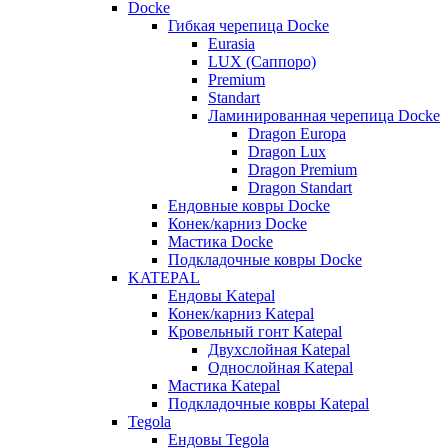
Docke
Гибкая черепица Docke
Eurasia
LUX (Саппоро)
Premium
Standart
Ламинированная черепица Docke
Dragon Europa
Dragon Lux
Dragon Premium
Dragon Standart
Ендовные ковры Docke
Конек/карниз Docke
Мастика Docke
Подкладочные ковры Docke
KATEPAL
Ендовы Katepal
Конек/карниз Katepal
Кровельный гонт Katepal
Двухслойная Katepal
Однослойная Katepal
Мастика Katepal
Подкладочные ковры Katepal
Tegola
Ендовы Tegola