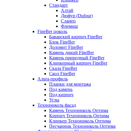
Стандарт
Алтай
Дюфур (Dufour)
Сланец
Флемиш
FineBer цоколь
Баварский кирпич FineBer
Блок FineBer
Доломит FineBer
Камень дикий FineBer
Камень природный FineBer
Клинкерный кирпич FineBer
Скала FineBer
Скол FineBer
Альта-профиль
Планки для монтажа
Под камень
Под кирпич
Углы
Технониколь фасад
Камень Технониколь Оптима
Кирпич Технониколь Оптима
Клинкер Технониколь Оптима
Песчанник Технониколь Оптима