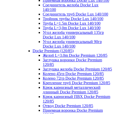
Приемная воронка Docke Lux 140/100
Соединитель желоба Docke Lux
140/100
Соединитель труб Docke Lux 140/100
Тройник трубы Docke Lux 140/100
Труба L=1.5m Docke Lux 140/100
Труба L=3,0m Docke Lux 140/100
Угол желоба универсальный 135гр
Docke Lux 140/100
Угол желоба универсальный 90гр
Docke Lux 140/100
Docke Premium (120/85)
Желоб L=3.0m Docke Premium 120/85
Заглушка воронки Docke Premium
120/85
Заглушка желоба Docke Premium 120/85
Колено 45гр Docke Premium 120/85
Колено 72гр Docke Premium 120/85
Крепление труб Docke Premium 120/85
Крюк карнизный металлический
длинный Docke Premium 120/85
Крюк карнизный ПВХ Docke Premium
120/85
Отвод Docke Premium 120/85
Приемная воронка Docke Premium