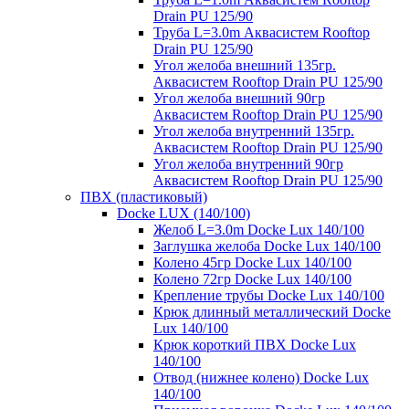
Drain PU 125/90
Труба L=3.0m Аквасистем Rooftop
Drain PU 125/90
Угол желоба внешний 135гр.
Аквасистем Rooftop Drain PU 125/90
Угол желоба внешний 90гр
Аквасистем Rooftop Drain PU 125/90
Угол желоба внутренний 135гр.
Аквасистем Rooftop Drain PU 125/90
Угол желоба внутренний 90гр
Аквасистем Rooftop Drain PU 125/90
ПВХ (пластиковый)
Docke LUX (140/100)
Желоб L=3.0m Docke Lux 140/100
Заглушка желоба Docke Lux 140/100
Колено 45гр Docke Lux 140/100
Колено 72гр Docke Lux 140/100
Крепление трубы Docke Lux 140/100
Крюк длинный металлический Docke
Lux 140/100
Крюк короткий ПВХ Docke Lux
140/100
Отвод (нижнее колено) Docke Lux
140/100