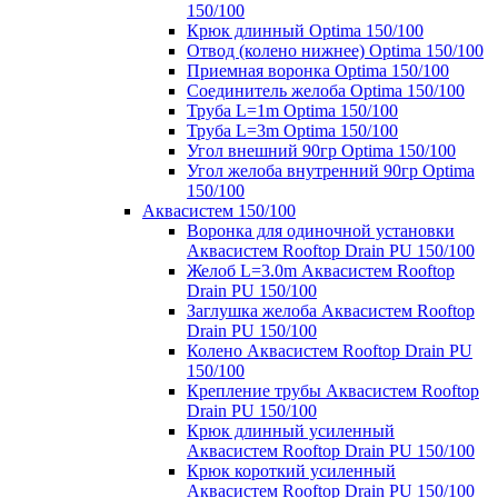
150/100
Крюк длинный Optima 150/100
Отвод (колено нижнее) Optima 150/100
Приемная воронка Optima 150/100
Соединитель желоба Optima 150/100
Труба L=1m Optima 150/100
Труба L=3m Optima 150/100
Угол внешний 90гр Optima 150/100
Угол желоба внутренний 90гр Optima
150/100
Аквасистем 150/100
Воронка для одиночной установки
Аквасистем Rooftop Drain PU 150/100
Желоб L=3.0m Аквасистем Rooftop
Drain PU 150/100
Заглушка желоба Аквасистем Rooftop
Drain PU 150/100
Колено Аквасистем Rooftop Drain PU
150/100
Крепление трубы Аквасистем Rooftop
Drain PU 150/100
Крюк длинный усиленный
Аквасистем Rooftop Drain PU 150/100
Крюк короткий усиленный
Аквасистем Rooftop Drain PU 150/100