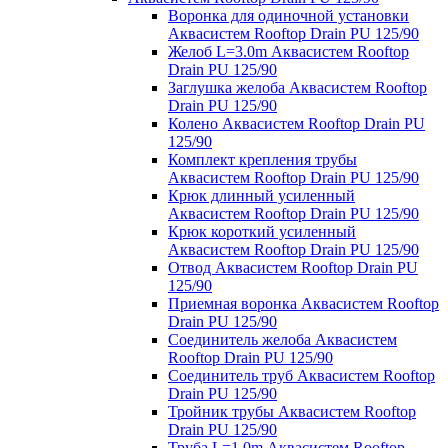
Воронка для одиночной установки
Аквасистем Rooftop Drain PU 125/90
Желоб L=3.0m Аквасистем Rooftop
Drain PU 125/90
Заглушка желоба Аквасистем Rooftop
Drain PU 125/90
Колено Аквасистем Rooftop Drain PU
125/90
Комплект крепления трубы
Аквасистем Rooftop Drain PU 125/90
Крюк длинный усиленный
Аквасистем Rooftop Drain PU 125/90
Крюк короткий усиленный
Аквасистем Rooftop Drain PU 125/90
Отвод Аквасистем Rooftop Drain PU
125/90
Приемная воронка Аквасистем Rooftop
Drain PU 125/90
Соединитель желоба Аквасистем
Rooftop Drain PU 125/90
Соединитель труб Аквасистем Rooftop
Drain PU 125/90
Тройник трубы Аквасистем Rooftop
Drain PU 125/90
Труба L=1.0m Аквасистем Rooftop