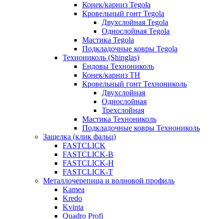
Конек/карниз Tegola
Кровельный гонт Tegola
Двухслойная Tegola
Однослойная Tegola
Мастика Tegola
Подкладочные ковры Tegola
Технониколь (Shinglas)
Ендовы Технониколь
Конек/карниз ТН
Кровельный гонт Технониколь
Двухслойная
Однослойная
Трехслойная
Мастика Технониколь
Подкладочные ковры Технониколь
Защелка (клик фальц)
FASTCLICK
FASTCLICK-B
FASTCLICK-H
FASTCLICK-T
Металлочерепица и волновой профиль
Kamea
Kredo
Kvinta
Quadro Profi