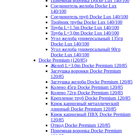
Приемная воронка Docke Lux 140/100
Соединитель желоба Docke Lux
140/100
Соединитель труб Docke Lux 140/100
Тройник трубы Docke Lux 140/100
Труба L=1.5m Docke Lux 140/100
Труба L=3,0m Docke Lux 140/100
Угол желоба универсальный 135гр
Docke Lux 140/100
Угол желоба универсальный 90гр
Docke Lux 140/100
Docke Premium (120/85)
Желоб L=3.0m Docke Premium 120/85
Заглушка воронки Docke Premium
120/85
Заглушка желоба Docke Premium 120/85
Колено 45гр Docke Premium 120/85
Колено 72гр Docke Premium 120/85
Крепление труб Docke Premium 120/85
Крюк карнизный металлический
длинный Docke Premium 120/85
Крюк карнизный ПВХ Docke Premium
120/85
Отвод Docke Premium 120/85
Приемная воронка Docke Premium