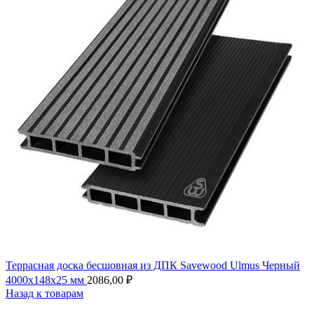
Террасная доска бесшовная из ДПК Savewood Ulmus Черный
4000х148х25 мм
2086,00
₽
Назад к товарам