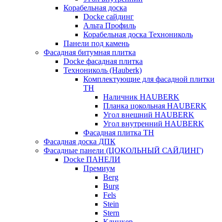
Корабельная доска
Docke сайдинг
Альта Профиль
Корабельная доска Технониколь
Панели под камень
Фасадная битумная плитка
Docke фасадная плитка
Технониколь (Hauberk)
Комплектующие для фасадной плитки
ТН
Наличник HAUBERK
Планка цокольная HAUBERK
Угол внешний HAUBERK
Угол внутренний HAUBERK
Фасадная плитка ТН
Фасадная доска ДПК
Фасадные панели (ЦОКОЛЬНЫЙ САЙДИНГ)
Docke ПАНЕЛИ
Премиум
Berg
Burg
Fels
Stein
Stern
Клинкер