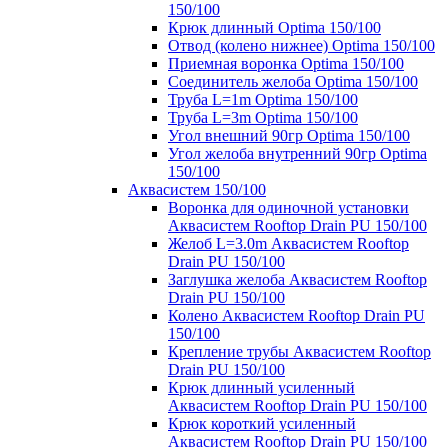
150/100
Крюк длинный Optima 150/100
Отвод (колено нижнее) Optima 150/100
Приемная воронка Optima 150/100
Соединитель желоба Optima 150/100
Труба L=1m Optima 150/100
Труба L=3m Optima 150/100
Угол внешний 90гр Optima 150/100
Угол желоба внутренний 90гр Optima
150/100
Аквасистем 150/100
Воронка для одиночной установки
Аквасистем Rooftop Drain PU 150/100
Желоб L=3.0m Аквасистем Rooftop
Drain PU 150/100
Заглушка желоба Аквасистем Rooftop
Drain PU 150/100
Колено Аквасистем Rooftop Drain PU
150/100
Крепление трубы Аквасистем Rooftop
Drain PU 150/100
Крюк длинный усиленный
Аквасистем Rooftop Drain PU 150/100
Крюк короткий усиленный
Аквасистем Rooftop Drain PU 150/100