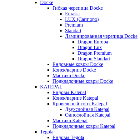
Docke
Гибкая черепица Docke
Eurasia
LUX (Саппоро)
Premium
Standart
Ламинированная черепица Docke
Dragon Europa
Dragon Lux
Dragon Premium
Dragon Standart
Ендовные ковры Docke
Конек/карниз Docke
Мастика Docke
Подкладочные ковры Docke
KATEPAL
Ендовы Katepal
Конек/карниз Katepal
Кровельный гонт Katepal
Двухслойная Katepal
Однослойная Katepal
Мастика Katepal
Подкладочные ковры Katepal
Tegola
Ендовы Tegola