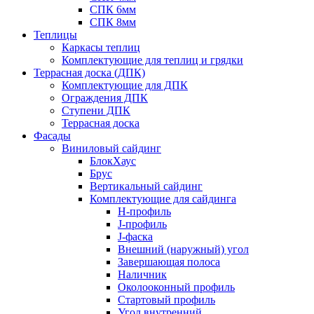
СПК 6мм
СПК 8мм
Теплицы
Каркасы теплиц
Комплектующие для теплиц и грядки
Террасная доска (ДПК)
Комплектующие для ДПК
Ограждения ДПК
Ступени ДПК
Террасная доска
Фасады
Виниловый сайдинг
БлокХаус
Брус
Вертикальный сайдинг
Комплектующие для сайдинга
H-профиль
J-профиль
J-фаска
Внешний (наружный) угол
Завершающая полоса
Наличник
Околооконный профиль
Стартовый профиль
Угол внутренний