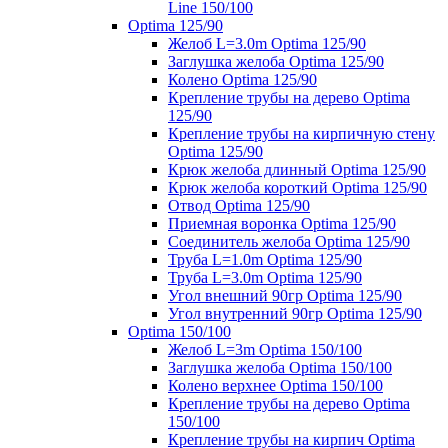
Line 150/100
Optima 125/90
Желоб L=3.0m Optima 125/90
Заглушка желоба Optima 125/90
Колено Optima 125/90
Крепление трубы на дерево Optima
125/90
Крепление трубы на кирпичную стену
Optima 125/90
Крюк желоба длинный Optima 125/90
Крюк желоба короткий Optima 125/90
Отвод Optima 125/90
Приемная воронка Optima 125/90
Соединитель желоба Optima 125/90
Труба L=1.0m Optima 125/90
Труба L=3.0m Optima 125/90
Угол внешний 90гр Optima 125/90
Угол внутренний 90гр Optima 125/90
Optima 150/100
Желоб L=3m Optima 150/100
Заглушка желоба Optima 150/100
Колено верхнее Optima 150/100
Крепление трубы на дерево Optima
150/100
Крепление трубы на кирпич Optima