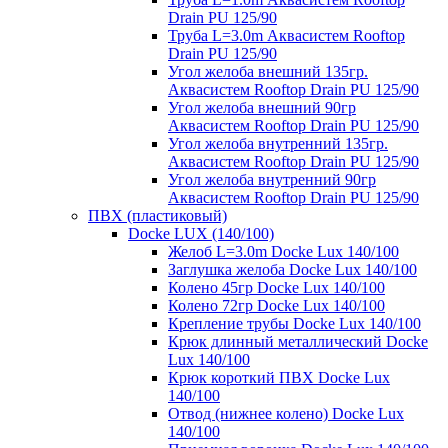
Drain PU 125/90
Труба L=3.0m Аквасистем Rooftop
Drain PU 125/90
Угол желоба внешний 135гр.
Аквасистем Rooftop Drain PU 125/90
Угол желоба внешний 90гр
Аквасистем Rooftop Drain PU 125/90
Угол желоба внутренний 135гр.
Аквасистем Rooftop Drain PU 125/90
Угол желоба внутренний 90гр
Аквасистем Rooftop Drain PU 125/90
ПВХ (пластиковый)
Docke LUX (140/100)
Желоб L=3.0m Docke Lux 140/100
Заглушка желоба Docke Lux 140/100
Колено 45гр Docke Lux 140/100
Колено 72гр Docke Lux 140/100
Крепление трубы Docke Lux 140/100
Крюк длинный металлический Docke
Lux 140/100
Крюк короткий ПВХ Docke Lux
140/100
Отвод (нижнее колено) Docke Lux
140/100