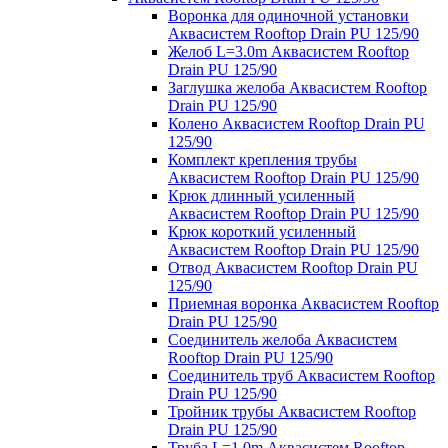
Воронка для одиночной установки
Аквасистем Rooftop Drain PU 125/90
Желоб L=3.0m Аквасистем Rooftop
Drain PU 125/90
Заглушка желоба Аквасистем Rooftop
Drain PU 125/90
Колено Аквасистем Rooftop Drain PU
125/90
Комплект крепления трубы
Аквасистем Rooftop Drain PU 125/90
Крюк длинный усиленный
Аквасистем Rooftop Drain PU 125/90
Крюк короткий усиленный
Аквасистем Rooftop Drain PU 125/90
Отвод Аквасистем Rooftop Drain PU
125/90
Приемная воронка Аквасистем Rooftop
Drain PU 125/90
Соединитель желоба Аквасистем
Rooftop Drain PU 125/90
Соединитель труб Аквасистем Rooftop
Drain PU 125/90
Тройник трубы Аквасистем Rooftop
Drain PU 125/90
Труба L=1.0m Аквасистем Rooftop