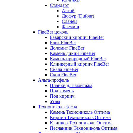
Стандарт
Алтай
Дюфур (Dufour)
Сланец
Флемиш
FineBer цоколь
Баварский кирпич FineBer
Блок FineBer
Доломит FineBer
Камень дикий FineBer
Камень природный FineBer
Клинкерный кирпич FineBer
Скала FineBer
Скол FineBer
Альта-профиль
Планки для монтажа
Под камень
Под кирпич
Углы
Технониколь фасад
Камень Технониколь Оптима
Кирпич Технониколь Оптима
Клинкер Технониколь Оптима
Песчанник Технониколь Оптима