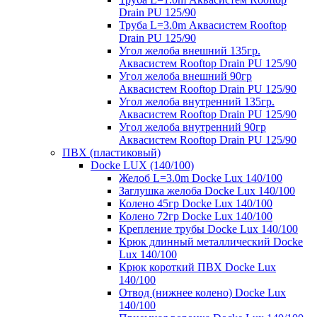
Drain PU 125/90
Труба L=3.0m Аквасистем Rooftop
Drain PU 125/90
Угол желоба внешний 135гр.
Аквасистем Rooftop Drain PU 125/90
Угол желоба внешний 90гр
Аквасистем Rooftop Drain PU 125/90
Угол желоба внутренний 135гр.
Аквасистем Rooftop Drain PU 125/90
Угол желоба внутренний 90гр
Аквасистем Rooftop Drain PU 125/90
ПВХ (пластиковый)
Docke LUX (140/100)
Желоб L=3.0m Docke Lux 140/100
Заглушка желоба Docke Lux 140/100
Колено 45гр Docke Lux 140/100
Колено 72гр Docke Lux 140/100
Крепление трубы Docke Lux 140/100
Крюк длинный металлический Docke
Lux 140/100
Крюк короткий ПВХ Docke Lux
140/100
Отвод (нижнее колено) Docke Lux
140/100