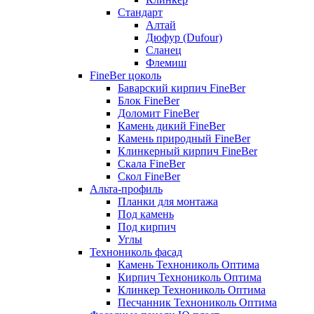
Стандарт
Алтай
Дюфур (Dufour)
Сланец
Флемиш
FineBer цоколь
Баварский кирпич FineBer
Блок FineBer
Доломит FineBer
Камень дикий FineBer
Камень природный FineBer
Клинкерный кирпич FineBer
Скала FineBer
Скол FineBer
Альта-профиль
Планки для монтажа
Под камень
Под кирпич
Углы
Технониколь фасад
Камень Технониколь Оптима
Кирпич Технониколь Оптима
Клинкер Технониколь Оптима
Песчанник Технониколь Оптима