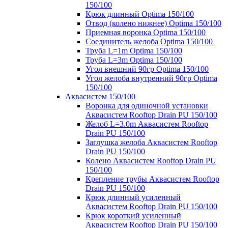
150/100
Крюк длинный Optima 150/100
Отвод (колено нижнее) Optima 150/100
Приемная воронка Optima 150/100
Соединитель желоба Optima 150/100
Труба L=1m Optima 150/100
Труба L=3m Optima 150/100
Угол внешний 90гр Optima 150/100
Угол желоба внутренний 90гр Optima
150/100
Аквасистем 150/100
Воронка для одиночной установки
Аквасистем Rooftop Drain PU 150/100
Желоб L=3.0m Аквасистем Rooftop
Drain PU 150/100
Заглушка желоба Аквасистем Rooftop
Drain PU 150/100
Колено Аквасистем Rooftop Drain PU
150/100
Крепление трубы Аквасистем Rooftop
Drain PU 150/100
Крюк длинный усиленный
Аквасистем Rooftop Drain PU 150/100
Крюк короткий усиленный
Аквасистем Rooftop Drain PU 150/100