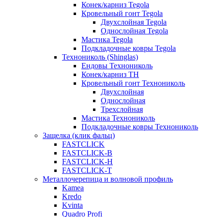
Конек/карниз Tegola
Кровельный гонт Tegola
Двухслойная Tegola
Однослойная Tegola
Мастика Tegola
Подкладочные ковры Tegola
Технониколь (Shinglas)
Ендовы Технониколь
Конек/карниз ТН
Кровельный гонт Технониколь
Двухслойная
Однослойная
Трехслойная
Мастика Технониколь
Подкладочные ковры Технониколь
Защелка (клик фальц)
FASTCLICK
FASTCLICK-B
FASTCLICK-H
FASTCLICK-T
Металлочерепица и волновой профиль
Kamea
Kredo
Kvinta
Quadro Profi