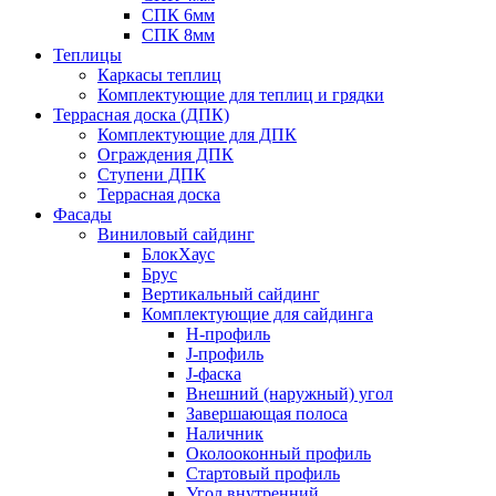
СПК 6мм
СПК 8мм
Теплицы
Каркасы теплиц
Комплектующие для теплиц и грядки
Террасная доска (ДПК)
Комплектующие для ДПК
Ограждения ДПК
Ступени ДПК
Террасная доска
Фасады
Виниловый сайдинг
БлокХаус
Брус
Вертикальный сайдинг
Комплектующие для сайдинга
H-профиль
J-профиль
J-фаска
Внешний (наружный) угол
Завершающая полоса
Наличник
Околооконный профиль
Стартовый профиль
Угол внутренний