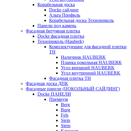
Корабельная доска
Docke сайдинг
Альта Профиль
Корабельная доска Технониколь
Панели под камень
Фасадная битумная плитка
Docke фасадная плитка
Технониколь (Hauberk)
Комплектующие для фасадной плитки
ТН
Наличник HAUBERK
Планка цокольная HAUBERK
Угол внешний HAUBERK
Угол внутренний HAUBERK
Фасадная плитка ТН
Фасадная доска ДПК
Фасадные панели (ЦОКОЛЬНЫЙ САЙДИНГ)
Docke ПАНЕЛИ
Премиум
Berg
Burg
Fels
Stein
Stern
Клинкер