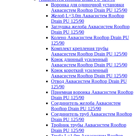
Воронка для одиночной установки
Аквасистем Rooftop Drain PU 125/90
Желоб L=3.0m Аквасистем Rooftop
Drain PU 125/90
Заглушка желоба Аквасистем Rooftop
Drain PU 125/90
Колено Аквасистем Rooftop Drain PU
125/90
Комплект крепления трубы
Аквасистем Rooftop Drain PU 125/90
Крюк длинный усиленный
Аквасистем Rooftop Drain PU 125/90
Крюк короткий усиленный
Аквасистем Rooftop Drain PU 125/90
Отвод Аквасистем Rooftop Drain PU
125/90
Приемная воронка Аквасистем Rooftop
Drain PU 125/90
Соединитель желоба Аквасистем
Rooftop Drain PU 125/90
Соединитель труб Аквасистем Rooftop
Drain PU 125/90
Тройник трубы Аквасистем Rooftop
Drain PU 125/90
Труба L=1.0m Аквасистем Rooftop