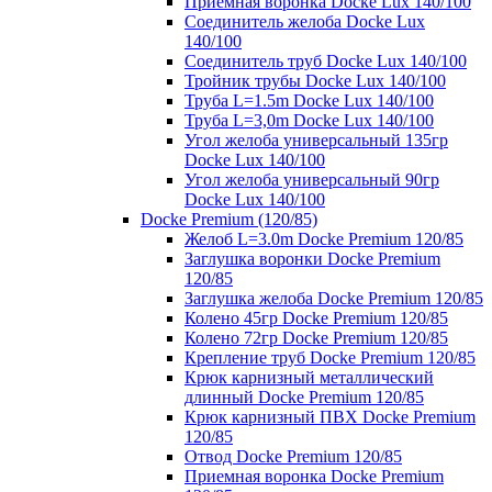
Приемная воронка Docke Lux 140/100
Соединитель желоба Docke Lux
140/100
Соединитель труб Docke Lux 140/100
Тройник трубы Docke Lux 140/100
Труба L=1.5m Docke Lux 140/100
Труба L=3,0m Docke Lux 140/100
Угол желоба универсальный 135гр
Docke Lux 140/100
Угол желоба универсальный 90гр
Docke Lux 140/100
Docke Premium (120/85)
Желоб L=3.0m Docke Premium 120/85
Заглушка воронки Docke Premium
120/85
Заглушка желоба Docke Premium 120/85
Колено 45гр Docke Premium 120/85
Колено 72гр Docke Premium 120/85
Крепление труб Docke Premium 120/85
Крюк карнизный металлический
длинный Docke Premium 120/85
Крюк карнизный ПВХ Docke Premium
120/85
Отвод Docke Premium 120/85
Приемная воронка Docke Premium