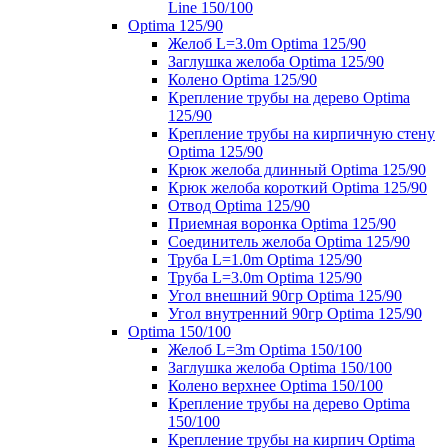
Line 150/100
Optima 125/90
Желоб L=3.0m Optima 125/90
Заглушка желоба Optima 125/90
Колено Optima 125/90
Крепление трубы на дерево Optima
125/90
Крепление трубы на кирпичную стену
Optima 125/90
Крюк желоба длинный Optima 125/90
Крюк желоба короткий Optima 125/90
Отвод Optima 125/90
Приемная воронка Optima 125/90
Соединитель желоба Optima 125/90
Труба L=1.0m Optima 125/90
Труба L=3.0m Optima 125/90
Угол внешний 90гр Optima 125/90
Угол внутренний 90гр Optima 125/90
Optima 150/100
Желоб L=3m Optima 150/100
Заглушка желоба Optima 150/100
Колено верхнее Optima 150/100
Крепление трубы на дерево Optima
150/100
Крепление трубы на кирпич Optima