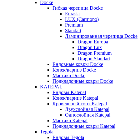
Docke
Гибкая черепица Docke
Eurasia
LUX (Саппоро)
Premium
Standart
Ламинированная черепица Docke
Dragon Europa
Dragon Lux
Dragon Premium
Dragon Standart
Ендовные ковры Docke
Конек/карниз Docke
Мастика Docke
Подкладочные ковры Docke
KATEPAL
Ендовы Katepal
Конек/карниз Katepal
Кровельный гонт Katepal
Двухслойная Katepal
Однослойная Katepal
Мастика Katepal
Подкладочные ковры Katepal
Tegola
Ендовы Tegola