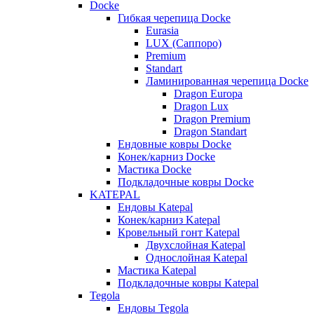
Docke
Гибкая черепица Docke
Eurasia
LUX (Саппоро)
Premium
Standart
Ламинированная черепица Docke
Dragon Europa
Dragon Lux
Dragon Premium
Dragon Standart
Ендовные ковры Docke
Конек/карниз Docke
Мастика Docke
Подкладочные ковры Docke
KATEPAL
Ендовы Katepal
Конек/карниз Katepal
Кровельный гонт Katepal
Двухслойная Katepal
Однослойная Katepal
Мастика Katepal
Подкладочные ковры Katepal
Tegola
Ендовы Tegola