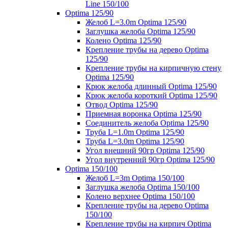
Line 150/100
Optima 125/90
Желоб L=3.0m Optima 125/90
Заглушка желоба Optima 125/90
Колено Optima 125/90
Крепление трубы на дерево Optima
125/90
Крепление трубы на кирпичную стену
Optima 125/90
Крюк желоба длинный Optima 125/90
Крюк желоба короткий Optima 125/90
Отвод Optima 125/90
Приемная воронка Optima 125/90
Соединитель желоба Optima 125/90
Труба L=1.0m Optima 125/90
Труба L=3.0m Optima 125/90
Угол внешний 90гр Optima 125/90
Угол внутренний 90гр Optima 125/90
Optima 150/100
Желоб L=3m Optima 150/100
Заглушка желоба Optima 150/100
Колено верхнее Optima 150/100
Крепление трубы на дерево Optima
150/100
Крепление трубы на кирпич Optima