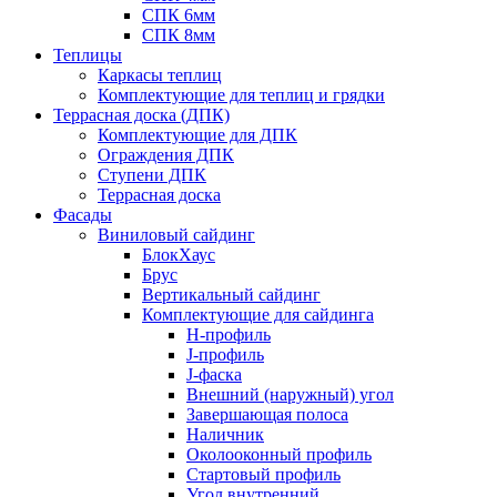
СПК 6мм
СПК 8мм
Теплицы
Каркасы теплиц
Комплектующие для теплиц и грядки
Террасная доска (ДПК)
Комплектующие для ДПК
Ограждения ДПК
Ступени ДПК
Террасная доска
Фасады
Виниловый сайдинг
БлокХаус
Брус
Вертикальный сайдинг
Комплектующие для сайдинга
H-профиль
J-профиль
J-фаска
Внешний (наружный) угол
Завершающая полоса
Наличник
Околооконный профиль
Стартовый профиль
Угол внутренний