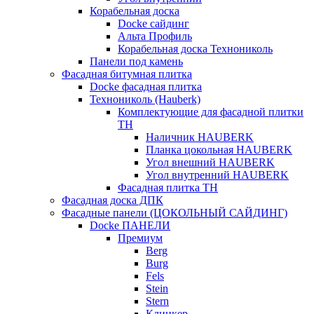
Корабельная доска
Docke сайдинг
Альта Профиль
Корабельная доска Технониколь
Панели под камень
Фасадная битумная плитка
Docke фасадная плитка
Технониколь (Hauberk)
Комплектующие для фасадной плитки
ТН
Наличник HAUBERK
Планка цокольная HAUBERK
Угол внешний HAUBERK
Угол внутренний HAUBERK
Фасадная плитка ТН
Фасадная доска ДПК
Фасадные панели (ЦОКОЛЬНЫЙ САЙДИНГ)
Docke ПАНЕЛИ
Премиум
Berg
Burg
Fels
Stein
Stern
Клинкер