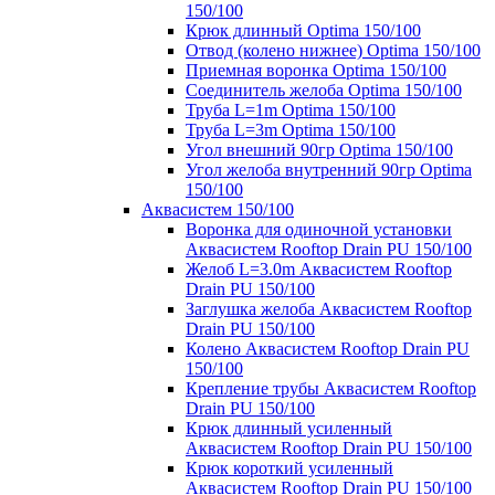
150/100
Крюк длинный Optima 150/100
Отвод (колено нижнее) Optima 150/100
Приемная воронка Optima 150/100
Соединитель желоба Optima 150/100
Труба L=1m Optima 150/100
Труба L=3m Optima 150/100
Угол внешний 90гр Optima 150/100
Угол желоба внутренний 90гр Optima
150/100
Аквасистем 150/100
Воронка для одиночной установки
Аквасистем Rooftop Drain PU 150/100
Желоб L=3.0m Аквасистем Rooftop
Drain PU 150/100
Заглушка желоба Аквасистем Rooftop
Drain PU 150/100
Колено Аквасистем Rooftop Drain PU
150/100
Крепление трубы Аквасистем Rooftop
Drain PU 150/100
Крюк длинный усиленный
Аквасистем Rooftop Drain PU 150/100
Крюк короткий усиленный
Аквасистем Rooftop Drain PU 150/100