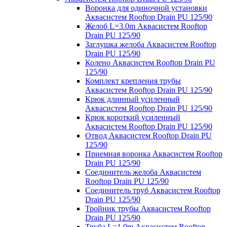
Воронка для одиночной установки
Аквасистем Rooftop Drain PU 125/90
Желоб L=3.0m Аквасистем Rooftop
Drain PU 125/90
Заглушка желоба Аквасистем Rooftop
Drain PU 125/90
Колено Аквасистем Rooftop Drain PU
125/90
Комплект крепления трубы
Аквасистем Rooftop Drain PU 125/90
Крюк длинный усиленный
Аквасистем Rooftop Drain PU 125/90
Крюк короткий усиленный
Аквасистем Rooftop Drain PU 125/90
Отвод Аквасистем Rooftop Drain PU
125/90
Приемная воронка Аквасистем Rooftop
Drain PU 125/90
Соединитель желоба Аквасистем
Rooftop Drain PU 125/90
Соединитель труб Аквасистем Rooftop
Drain PU 125/90
Тройник трубы Аквасистем Rooftop
Drain PU 125/90
Труба L=1.0m Аквасистем Rooftop