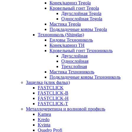
Конек/карниз Tegola
Кровельный гонт Tegola
Двухслойная Tegola
Однослойная Tegola
Мастика Tegola
Подкладочные ковры Tegola
Технониколь (Shinglas)
Ендовы Технониколь
Конек/карниз ТН
Кровельный гонт Технониколь
Двухслойная
Однослойная
Трехслойная
Мастика Технониколь
Подкладочные ковры Технониколь
Защелка (клик фальц)
FASTCLICK
FASTCLICK-B
FASTCLICK-H
FASTCLICK-T
Металлочерепица и волновой профиль
Kamea
Kredo
Kvinta
Quadro Profi