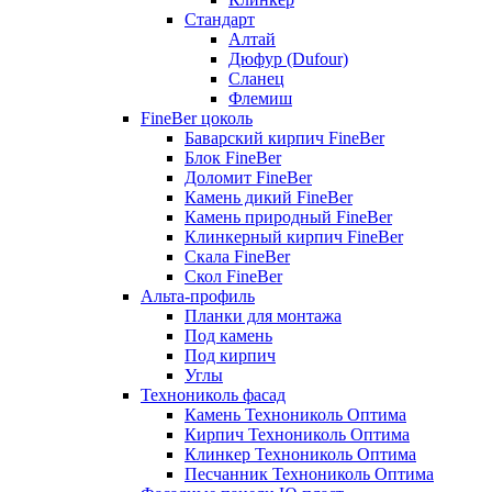
Стандарт
Алтай
Дюфур (Dufour)
Сланец
Флемиш
FineBer цоколь
Баварский кирпич FineBer
Блок FineBer
Доломит FineBer
Камень дикий FineBer
Камень природный FineBer
Клинкерный кирпич FineBer
Скала FineBer
Скол FineBer
Альта-профиль
Планки для монтажа
Под камень
Под кирпич
Углы
Технониколь фасад
Камень Технониколь Оптима
Кирпич Технониколь Оптима
Клинкер Технониколь Оптима
Песчанник Технониколь Оптима