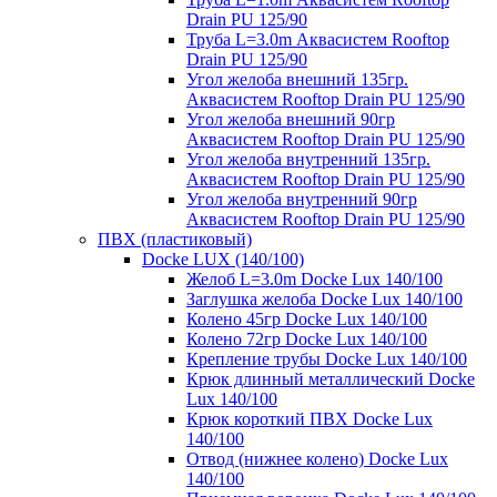
Drain PU 125/90
Труба L=3.0m Аквасистем Rooftop
Drain PU 125/90
Угол желоба внешний 135гр.
Аквасистем Rooftop Drain PU 125/90
Угол желоба внешний 90гр
Аквасистем Rooftop Drain PU 125/90
Угол желоба внутренний 135гр.
Аквасистем Rooftop Drain PU 125/90
Угол желоба внутренний 90гр
Аквасистем Rooftop Drain PU 125/90
ПВХ (пластиковый)
Docke LUX (140/100)
Желоб L=3.0m Docke Lux 140/100
Заглушка желоба Docke Lux 140/100
Колено 45гр Docke Lux 140/100
Колено 72гр Docke Lux 140/100
Крепление трубы Docke Lux 140/100
Крюк длинный металлический Docke
Lux 140/100
Крюк короткий ПВХ Docke Lux
140/100
Отвод (нижнее колено) Docke Lux
140/100