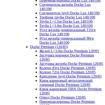
Приемная воронка Docke Lux 140/100
Соединитель желоба Docke Lux
140/100
Соединитель труб Docke Lux 140/100
Тройник трубы Docke Lux 140/100
Труба L=1.5m Docke Lux 140/100
Труба L=3,0m Docke Lux 140/100
Угол желоба универсальный 135гр
Docke Lux 140/100
Угол желоба универсальный 90гр
Docke Lux 140/100
Docke Premium (120/85)
Желоб L=3.0m Docke Premium 120/85
Заглушка воронки Docke Premium
120/85
Заглушка желоба Docke Premium 120/85
Колено 45гр Docke Premium 120/85
Колено 72гр Docke Premium 120/85
Крепление труб Docke Premium 120/85
Крюк карнизный металлический
длинный Docke Premium 120/85
Крюк карнизный ПВХ Docke Premium
120/85
Отвод Docke Premium 120/85
Приемная воронка Docke Premium