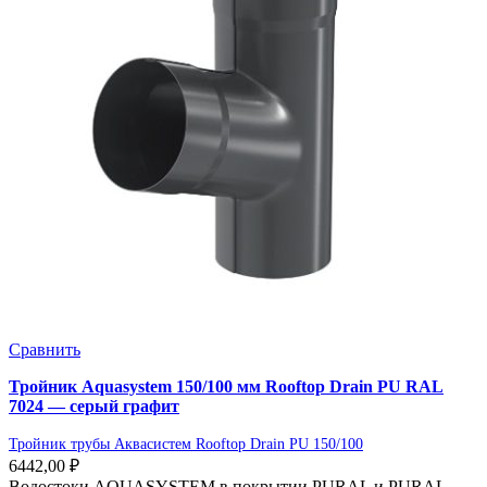
Сравнить
Тройник Aquasystem 150/100 мм Rooftop Drain PU RAL
7024 — серый графит
Тройник трубы Аквасистем Rooftop Drain PU 150/100
6442,00
₽
Водостоки AQUASYSTEM в покрытии PURAL и PURAL