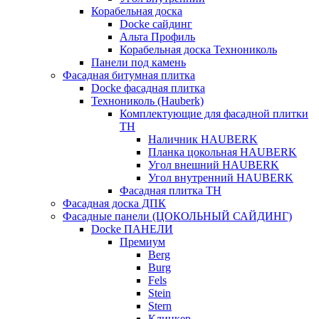
Корабельная доска
Docke сайдинг
Альта Профиль
Корабельная доска Технониколь
Панели под камень
Фасадная битумная плитка
Docke фасадная плитка
Технониколь (Hauberk)
Комплектующие для фасадной плитки
ТН
Наличник HAUBERK
Планка цокольная HAUBERK
Угол внешний HAUBERK
Угол внутренний HAUBERK
Фасадная плитка ТН
Фасадная доска ДПК
Фасадные панели (ЦОКОЛЬНЫЙ САЙДИНГ)
Docke ПАНЕЛИ
Премиум
Berg
Burg
Fels
Stein
Stern
Клинкер