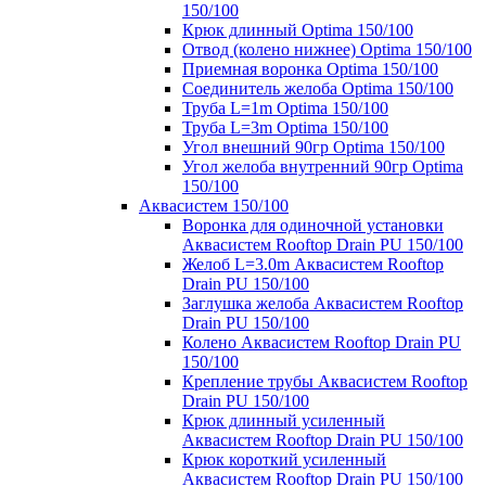
150/100
Крюк длинный Optima 150/100
Отвод (колено нижнее) Optima 150/100
Приемная воронка Optima 150/100
Соединитель желоба Optima 150/100
Труба L=1m Optima 150/100
Труба L=3m Optima 150/100
Угол внешний 90гр Optima 150/100
Угол желоба внутренний 90гр Optima
150/100
Аквасистем 150/100
Воронка для одиночной установки
Аквасистем Rooftop Drain PU 150/100
Желоб L=3.0m Аквасистем Rooftop
Drain PU 150/100
Заглушка желоба Аквасистем Rooftop
Drain PU 150/100
Колено Аквасистем Rooftop Drain PU
150/100
Крепление трубы Аквасистем Rooftop
Drain PU 150/100
Крюк длинный усиленный
Аквасистем Rooftop Drain PU 150/100
Крюк короткий усиленный
Аквасистем Rooftop Drain PU 150/100