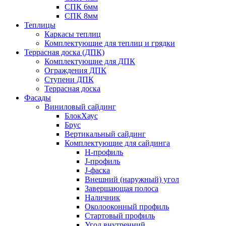
СПК 6мм
СПК 8мм
Теплицы
Каркасы теплиц
Комплектующие для теплиц и грядки
Террасная доска (ДПК)
Комплектующие для ДПК
Ограждения ДПК
Ступени ДПК
Террасная доска
Фасады
Виниловый сайдинг
БлокХаус
Брус
Вертикальный сайдинг
Комплектующие для сайдинга
H-профиль
J-профиль
J-фаска
Внешний (наружный) угол
Завершающая полоса
Наличник
Околооконный профиль
Стартовый профиль
Угол внутренний