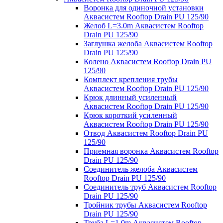
Воронка для одиночной установки
Аквасистем Rooftop Drain PU 125/90
Желоб L=3.0m Аквасистем Rooftop
Drain PU 125/90
Заглушка желоба Аквасистем Rooftop
Drain PU 125/90
Колено Аквасистем Rooftop Drain PU
125/90
Комплект крепления трубы
Аквасистем Rooftop Drain PU 125/90
Крюк длинный усиленный
Аквасистем Rooftop Drain PU 125/90
Крюк короткий усиленный
Аквасистем Rooftop Drain PU 125/90
Отвод Аквасистем Rooftop Drain PU
125/90
Приемная воронка Аквасистем Rooftop
Drain PU 125/90
Соединитель желоба Аквасистем
Rooftop Drain PU 125/90
Соединитель труб Аквасистем Rooftop
Drain PU 125/90
Тройник трубы Аквасистем Rooftop
Drain PU 125/90
Труба L=1.0m Аквасистем Rooftop