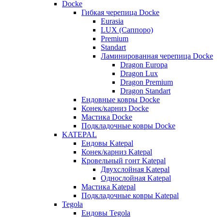
Docke
Гибкая черепица Docke
Eurasia
LUX (Саппоро)
Premium
Standart
Ламинированная черепица Docke
Dragon Europa
Dragon Lux
Dragon Premium
Dragon Standart
Ендовные ковры Docke
Конек/карниз Docke
Мастика Docke
Подкладочные ковры Docke
KATEPAL
Ендовы Katepal
Конек/карниз Katepal
Кровельный гонт Katepal
Двухслойная Katepal
Однослойная Katepal
Мастика Katepal
Подкладочные ковры Katepal
Tegola
Ендовы Tegola