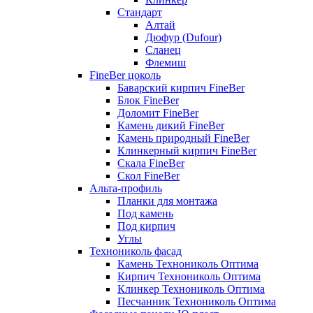
Стандарт
Алтай
Дюфур (Dufour)
Сланец
Флемиш
FineBer цоколь
Баварский кирпич FineBer
Блок FineBer
Доломит FineBer
Камень дикий FineBer
Камень природный FineBer
Клинкерный кирпич FineBer
Скала FineBer
Скол FineBer
Альта-профиль
Планки для монтажа
Под камень
Под кирпич
Углы
Технониколь фасад
Камень Технониколь Оптима
Кирпич Технониколь Оптима
Клинкер Технониколь Оптима
Песчанник Технониколь Оптима