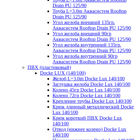
Drain PU 125/90
Труба L=3.0m Аквасистем Rooftop
Drain PU 125/90
Угол желоба внешний 135гр.
Аквасистем Rooftop Drain PU 125/90
Угол желоба внешний 90гр
Аквасистем Rooftop Drain PU 125/90
Угол желоба внутренний 135гр.
Аквасистем Rooftop Drain PU 125/90
Угол желоба внутренний 90гр
Аквасистем Rooftop Drain PU 125/90
ПВХ (пластиковый)
Docke LUX (140/100)
Желоб L=3.0m Docke Lux 140/100
Заглушка желоба Docke Lux 140/100
Колено 45гр Docke Lux 140/100
Колено 72гр Docke Lux 140/100
Крепление трубы Docke Lux 140/100
Крюк длинный металлический Docke
Lux 140/100
Крюк короткий ПВХ Docke Lux
140/100
Отвод (нижнее колено) Docke Lux
140/100