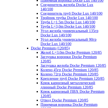
Приемная воронка Docke Lux 140/100
Соединитель желоба Docke Lux
140/100
Соединитель труб Docke Lux 140/100
Тройник трубы Docke Lux 140/100
Труба L=1.5m Docke Lux 140/100
Труба L=3,0m Docke Lux 140/100
Угол желоба универсальный 135гр
Docke Lux 140/100
Угол желоба универсальный 90гр
Docke Lux 140/100
Docke Premium (120/85)
Желоб L=3.0m Docke Premium 120/85
Заглушка воронки Docke Premium
120/85
Заглушка желоба Docke Premium 120/85
Колено 45гр Docke Premium 120/85
Колено 72гр Docke Premium 120/85
Крепление труб Docke Premium 120/85
Крюк карнизный металлический
длинный Docke Premium 120/85
Крюк карнизный ПВХ Docke Premium
120/85
Отвод Docke Premium 120/85
Приемная воронка Docke Premium