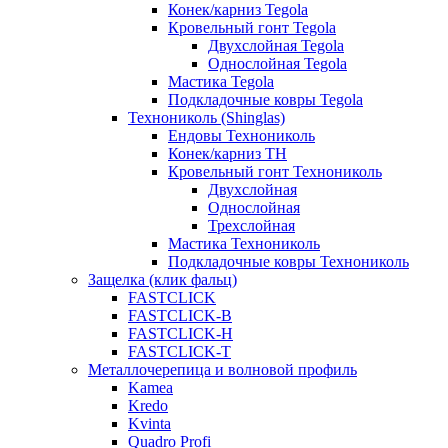
Конек/карниз Tegola
Кровельный гонт Tegola
Двухслойная Tegola
Однослойная Tegola
Мастика Tegola
Подкладочные ковры Tegola
Технониколь (Shinglas)
Ендовы Технониколь
Конек/карниз ТН
Кровельный гонт Технониколь
Двухслойная
Однослойная
Трехслойная
Мастика Технониколь
Подкладочные ковры Технониколь
Защелка (клик фальц)
FASTCLICK
FASTCLICK-B
FASTCLICK-H
FASTCLICK-T
Металлочерепица и волновой профиль
Kamea
Kredo
Kvinta
Quadro Profi