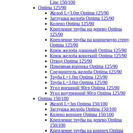
Line 150/100
Optima 125/90
Желоб L=3.0m Optima 125/90
Заглушка желоба Optima 125/90
Колено Optima 125/90
Крепление трубы на дерево Optima
125/90
Крепление трубы на кирпичную стену
Optima 125/90
Крюк желоба длинный Optima 125/90
Крюк желоба короткий Optima 125/90
Отвод Optima 125/90
Приемная воронка Optima 125/90
Соединитель желоба Optima 125/90
Труба L=1.0m Optima 125/90
Труба L=3.0m Optima 125/90
Угол внешний 90гр Optima 125/90
Угол внутренний 90гр Optima 125/90
Optima 150/100
Желоб L=3m Optima 150/100
Заглушка желоба Optima 150/100
Колено верхнее Optima 150/100
Крепление трубы на дерево Optima
150/100
Крепление трубы на кирпич Optima