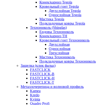
Конек/карниз Tegola
Кровельный гонт Tegola
Двухслойная Tegola
Однослойная Tegola
Мастика Tegola
Подкладочные ковры Tegola
Технониколь (Shinglas)
Ендовы Технониколь
Конек/карниз ТН
Кровельный гонт Технониколь
Двухслойная
Однослойная
Трехслойная
Мастика Технониколь
Подкладочные ковры Технониколь
Защелка (клик фальц)
FASTCLICK
FASTCLICK-B
FASTCLICK-H
FASTCLICK-T
Металлочерепица и волновой профиль
Kamea
Kredo
Kvinta
Quadro Profi