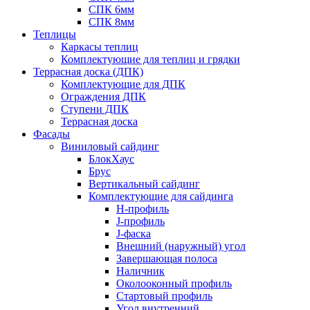
СПК 6мм
СПК 8мм
Теплицы
Каркасы теплиц
Комплектующие для теплиц и грядки
Террасная доска (ДПК)
Комплектующие для ДПК
Ограждения ДПК
Ступени ДПК
Террасная доска
Фасады
Виниловый сайдинг
БлокХаус
Брус
Вертикальный сайдинг
Комплектующие для сайдинга
H-профиль
J-профиль
J-фаска
Внешний (наружный) угол
Завершающая полоса
Наличник
Околооконный профиль
Стартовый профиль
Угол внутренний