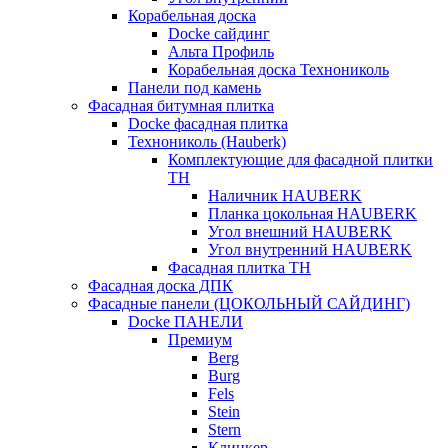
Корабельная доска
Docke сайдинг
Альта Профиль
Корабельная доска Технониколь
Панели под камень
Фасадная битумная плитка
Docke фасадная плитка
Технониколь (Hauberk)
Комплектующие для фасадной плитки
ТН
Наличник HAUBERK
Планка цокольная HAUBERK
Угол внешний HAUBERK
Угол внутренний HAUBERK
Фасадная плитка ТН
Фасадная доска ДПК
Фасадные панели (ЦОКОЛЬНЫЙ САЙДИНГ)
Docke ПАНЕЛИ
Премиум
Berg
Burg
Fels
Stein
Stern
Клинкер