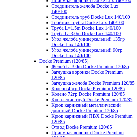
Приемная воронка Docke Lux 140/100
Соединитель желоба Docke Lux
140/100
Соединитель труб Docke Lux 140/100
Тройник трубы Docke Lux 140/100
Труба L=1.5m Docke Lux 140/100
Труба L=3,0m Docke Lux 140/100
Угол желоба универсальный 135гр
Docke Lux 140/100
Угол желоба универсальный 90гр
Docke Lux 140/100
Docke Premium (120/85)
Желоб L=3.0m Docke Premium 120/85
Заглушка воронки Docke Premium
120/85
Заглушка желоба Docke Premium 120/85
Колено 45гр Docke Premium 120/85
Колено 72гр Docke Premium 120/85
Крепление труб Docke Premium 120/85
Крюк карнизный металлический
длинный Docke Premium 120/85
Крюк карнизный ПВХ Docke Premium
120/85
Отвод Docke Premium 120/85
Приемная воронка Docke Premium