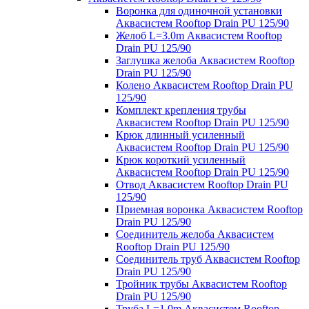
Воронка для одиночной установки
Аквасистем Rooftop Drain PU 125/90
Желоб L=3.0m Аквасистем Rooftop
Drain PU 125/90
Заглушка желоба Аквасистем Rooftop
Drain PU 125/90
Колено Аквасистем Rooftop Drain PU
125/90
Комплект крепления трубы
Аквасистем Rooftop Drain PU 125/90
Крюк длинный усиленный
Аквасистем Rooftop Drain PU 125/90
Крюк короткий усиленный
Аквасистем Rooftop Drain PU 125/90
Отвод Аквасистем Rooftop Drain PU
125/90
Приемная воронка Аквасистем Rooftop
Drain PU 125/90
Соединитель желоба Аквасистем
Rooftop Drain PU 125/90
Соединитель труб Аквасистем Rooftop
Drain PU 125/90
Тройник трубы Аквасистем Rooftop
Drain PU 125/90
Труба L=1.0m Аквасистем Rooftop