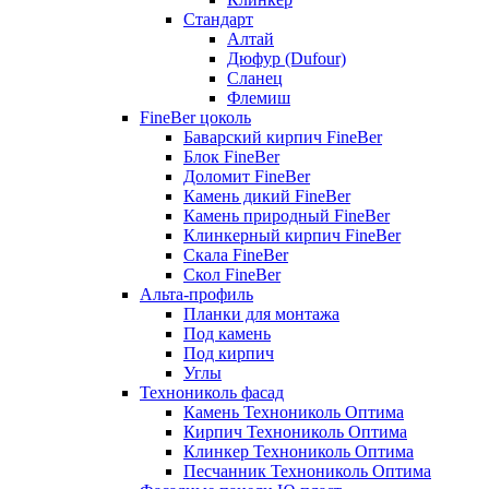
Стандарт
Алтай
Дюфур (Dufour)
Сланец
Флемиш
FineBer цоколь
Баварский кирпич FineBer
Блок FineBer
Доломит FineBer
Камень дикий FineBer
Камень природный FineBer
Клинкерный кирпич FineBer
Скала FineBer
Скол FineBer
Альта-профиль
Планки для монтажа
Под камень
Под кирпич
Углы
Технониколь фасад
Камень Технониколь Оптима
Кирпич Технониколь Оптима
Клинкер Технониколь Оптима
Песчанник Технониколь Оптима