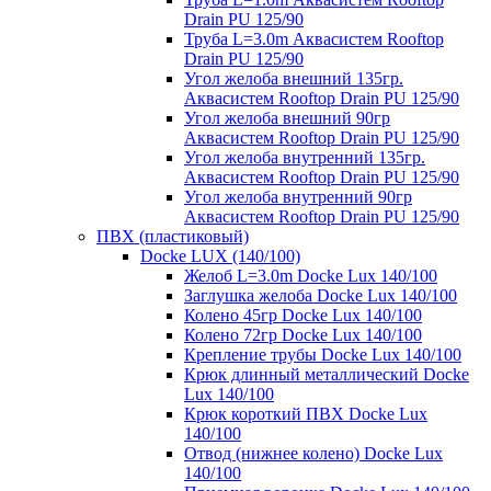
Drain PU 125/90
Труба L=3.0m Аквасистем Rooftop
Drain PU 125/90
Угол желоба внешний 135гр.
Аквасистем Rooftop Drain PU 125/90
Угол желоба внешний 90гр
Аквасистем Rooftop Drain PU 125/90
Угол желоба внутренний 135гр.
Аквасистем Rooftop Drain PU 125/90
Угол желоба внутренний 90гр
Аквасистем Rooftop Drain PU 125/90
ПВХ (пластиковый)
Docke LUX (140/100)
Желоб L=3.0m Docke Lux 140/100
Заглушка желоба Docke Lux 140/100
Колено 45гр Docke Lux 140/100
Колено 72гр Docke Lux 140/100
Крепление трубы Docke Lux 140/100
Крюк длинный металлический Docke
Lux 140/100
Крюк короткий ПВХ Docke Lux
140/100
Отвод (нижнее колено) Docke Lux
140/100