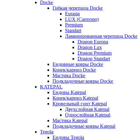
Docke
Гибкая черепица Docke
Eurasia
LUX (Саппоро)
Premium
Standart
Ламинированная черепица Docke
Dragon Europa
Dragon Lux
Dragon Premium
Dragon Standart
Ендовные ковры Docke
Конек/карниз Docke
Мастика Docke
Подкладочные ковры Docke
KATEPAL
Ендовы Katepal
Конек/карниз Katepal
Кровельный гонт Katepal
Двухслойная Katepal
Однослойная Katepal
Мастика Katepal
Подкладочные ковры Katepal
Tegola
Ендовы Tegola