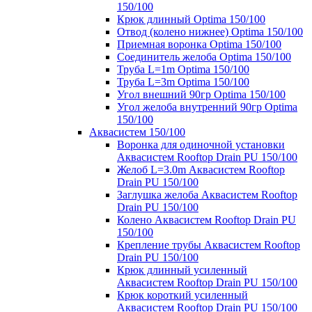
150/100
Крюк длинный Optima 150/100
Отвод (колено нижнее) Optima 150/100
Приемная воронка Optima 150/100
Соединитель желоба Optima 150/100
Труба L=1m Optima 150/100
Труба L=3m Optima 150/100
Угол внешний 90гр Optima 150/100
Угол желоба внутренний 90гр Optima
150/100
Аквасистем 150/100
Воронка для одиночной установки
Аквасистем Rooftop Drain PU 150/100
Желоб L=3.0m Аквасистем Rooftop
Drain PU 150/100
Заглушка желоба Аквасистем Rooftop
Drain PU 150/100
Колено Аквасистем Rooftop Drain PU
150/100
Крепление трубы Аквасистем Rooftop
Drain PU 150/100
Крюк длинный усиленный
Аквасистем Rooftop Drain PU 150/100
Крюк короткий усиленный
Аквасистем Rooftop Drain PU 150/100