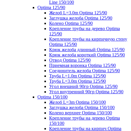
Line 150/100
Optima 125/90
Желоб L=3.0m Optima 125/90
Заглушка желоба Optima 125/90
Колено Optima 125/90
Крепление трубы на дерево Optima
125/90
Крепление трубы на кирпичную стену
Optima 125/90
Крюк желоба длинный Optima 125/90
Крюк желоба короткий Optima 125/90
Отвод Optima 125/90
Приемная воронка Optima 125/90
Соединитель желоба Optima 125/90
Труба L=1.0m Optima 125/90
Труба L=3.0m Optima 125/90
Угол внешний 90гр Optima 125/90
Угол внутренний 90гр Optima 125/90
Optima 150/100
Желоб L=3m Optima 150/100
Заглушка желоба Optima 150/100
Колено верхнее Optima 150/100
Крепление трубы на дерево Optima
150/100
Крепление трубы на кирпич Optima