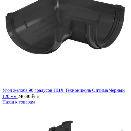
Угол желоба 90 градусов ПВХ Технониколь Оптима Черный
120 мм
246,40
₽
шт
Назад к товарам