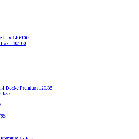
e Lux 140/100
 Lux 140/100
5
й Docke Premium 120/85
20/85
5
/85
 Premium 120/85