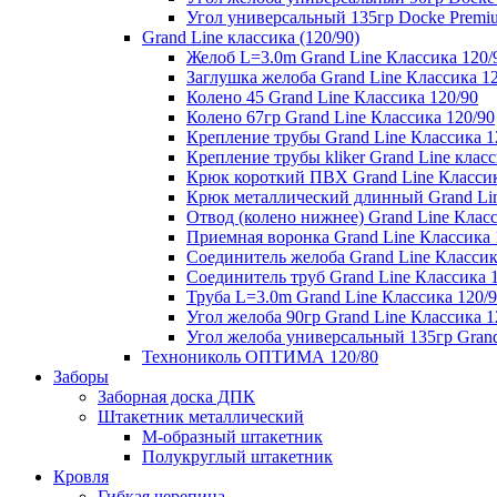
Угол универсальный 135гр Docke Premi
Grand Line классика (120/90)
Желоб L=3.0m Grand Line Классика 120/
Заглушка желоба Grand Line Классика 1
Колено 45 Grand Line Классика 120/90
Колено 67гр Grand Line Классика 120/90
Крепление трубы Grand Line Классика 1
Крепление трубы kliker Grand Line класс
Крюк короткий ПВХ Grand Line Классик
Крюк металлический длинный Grand Lin
Отвод (колено нижнее) Grand Line Класс
Приемная воронка Grand Line Классика 
Соединитель желоба Grand Line Классик
Соединитель труб Grand Line Классика 
Труба L=3.0m Grand Line Классика 120/
Угол желоба 90гр Grand Line Классика 1
Угол желоба универсальный 135гр Grand
Технониколь ОПТИМА 120/80
Заборы
Заборная доска ДПК
Штакетник металлический
М-образный штакетник
Полукруглый штакетник
Кровля
Гибкая черепица