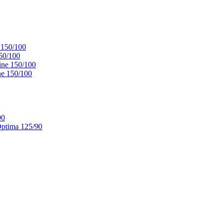
 150/100
50/100
ne 150/100
e 150/100
90
ptima 125/90