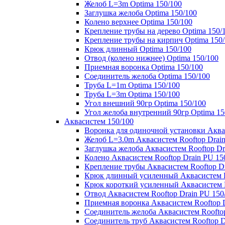
Желоб L=3m Optima 150/100
Заглушка желоба Optima 150/100
Колено верхнее Optima 150/100
Крепление трубы на дерево Optima 150/
Крепление трубы на кирпич Optima 150
Крюк длинный Optima 150/100
Отвод (колено нижнее) Optima 150/100
Приемная воронка Optima 150/100
Соединитель желоба Optima 150/100
Труба L=1m Optima 150/100
Труба L=3m Optima 150/100
Угол внешний 90гр Optima 150/100
Угол желоба внутренний 90гр Optima 15
Аквасистем 150/100
Воронка для одиночной установки Аквас
Желоб L=3.0m Аквасистем Rooftop Drain
Заглушка желоба Аквасистем Rooftop Dr
Колено Аквасистем Rooftop Drain PU 15
Крепление трубы Аквасистем Rooftop Dr
Крюк длинный усиленный Аквасистем Ro
Крюк короткий усиленный Аквасистем R
Отвод Аквасистем Rooftop Drain PU 150
Приемная воронка Аквасистем Rooftop D
Соединитель желоба Аквасистем Rooftop
Соединитель труб Аквасистем Rooftop D