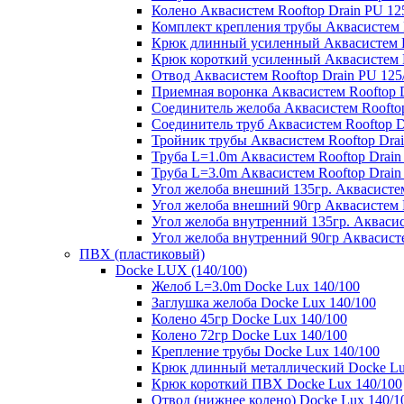
Колено Аквасистем Rooftop Drain PU 12
Комплект крепления трубы Аквасистем R
Крюк длинный усиленный Аквасистем Ro
Крюк короткий усиленный Аквасистем R
Отвод Аквасистем Rooftop Drain PU 125
Приемная воронка Аквасистем Rooftop D
Соединитель желоба Аквасистем Rooftop
Соединитель труб Аквасистем Rooftop D
Тройник трубы Аквасистем Rooftop Drai
Труба L=1.0m Аквасистем Rooftop Drain
Труба L=3.0m Аквасистем Rooftop Drain
Угол желоба внешний 135гр. Аквасистем
Угол желоба внешний 90гр Аквасистем R
Угол желоба внутренний 135гр. Аквасис
Угол желоба внутренний 90гр Аквасисте
ПВХ (пластиковый)
Docke LUX (140/100)
Желоб L=3.0m Docke Lux 140/100
Заглушка желоба Docke Lux 140/100
Колено 45гр Docke Lux 140/100
Колено 72гр Docke Lux 140/100
Крепление трубы Docke Lux 140/100
Крюк длинный металлический Docke Lu
Крюк короткий ПВХ Docke Lux 140/100
Отвод (нижнее колено) Docke Lux 140/1