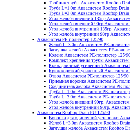
Тройник трубы Аквасистем Rooftop Drai
Труба L=1,0m Аквасистем Rooftop Drain
Труба L=3,0m Аквасистем Rooftop Drain
Угол желоба внешний 135гр Аквасистем 
Угол желоба внешний 90гр Аквасистем R
Угол желоба внутренний 135гр. Аквасис
Угол желоба внутренний 90гр Аквасисте
Аквасистем PE-полиэстер 125/90
Желоб L=3.0m Аквасистем PE-полиэстер
Заглушка желоба Аквасистем PE-полиэс
Колено Аквасистем PE-полиэстер 125/9
Комплект крепления трубы Аквасистем 
Крюк длинный усиленный Аквасистем P
Крюк короткий усиленный Аквасистем P
Отвод Аквасистем РЕ-полиэстер 125/90
Приемная воронка Аквасистем PE-полиэ
Соединитель желоба Аквасистем PE-пол
Труба L=1.0m Аквасистем PE-полиэстер
Труба L=3.0m Аквасистем PE-полиэстер
Угол желоба внешний 90гр. Аквасистем
Угол желоба внутренний 90гр. Аквасист
Аквасистем Rooftop Drain PU 125/90
Воронка для одиночной установки Аквас
Желоб L=3.0m Аквасистем Rooftop Drain
Заглушка желоба Аквасистем Rooftop Dr