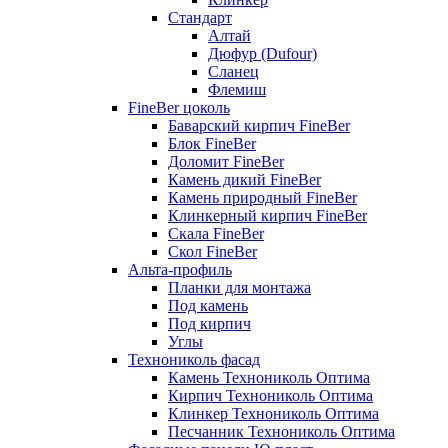
Стандарт
Алтай
Дюфур (Dufour)
Сланец
Флемиш
FineBer цоколь
Баварский кирпич FineBer
Блок FineBer
Доломит FineBer
Камень дикий FineBer
Камень природный FineBer
Клинкерный кирпич FineBer
Скала FineBer
Скол FineBer
Альта-профиль
Планки для монтажа
Под камень
Под кирпич
Углы
Технониколь фасад
Камень Технониколь Оптима
Кирпич Технониколь Оптима
Клинкер Технониколь Оптима
Песчанник Технониколь Оптима