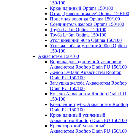
150/100
Крюк длинный Optima 150/100
Отвод (колено нижнее) Optima 150/100
Приемная воронка Optima 150/100
Соединитель желоба Optima 150/100
Труба L=1m Optima 150/100
Труба L=3m Optima 150/100
Угол внешний 90гр Optima 150/100
Угол желоба внутренний 90гр Optima
150/100
Аквасистем 150/100
Воронка для одиночной установки
Аквасистем Rooftop Drain PU 150/100
Желоб L=3.0m Аквасистем Rooftop
Drain PU 150/100
Заглушка желоба Аквасистем Rooftop
Drain PU 150/100
Колено Аквасистем Rooftop Drain PU
150/100
Крепление трубы Аквасистем Rooftop
Drain PU 150/100
Крюк длинный усиленный
Аквасистем Rooftop Drain PU 150/100
Крюк короткий усиленный
Аквасистем Rooftop Drain PU 150/100