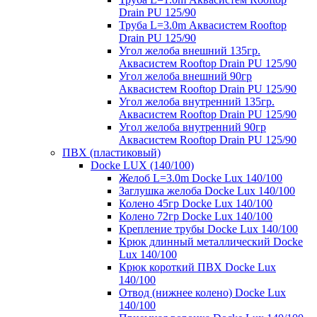
Drain PU 125/90
Труба L=3.0m Аквасистем Rooftop
Drain PU 125/90
Угол желоба внешний 135гр.
Аквасистем Rooftop Drain PU 125/90
Угол желоба внешний 90гр
Аквасистем Rooftop Drain PU 125/90
Угол желоба внутренний 135гр.
Аквасистем Rooftop Drain PU 125/90
Угол желоба внутренний 90гр
Аквасистем Rooftop Drain PU 125/90
ПВХ (пластиковый)
Docke LUX (140/100)
Желоб L=3.0m Docke Lux 140/100
Заглушка желоба Docke Lux 140/100
Колено 45гр Docke Lux 140/100
Колено 72гр Docke Lux 140/100
Крепление трубы Docke Lux 140/100
Крюк длинный металлический Docke
Lux 140/100
Крюк короткий ПВХ Docke Lux
140/100
Отвод (нижнее колено) Docke Lux
140/100