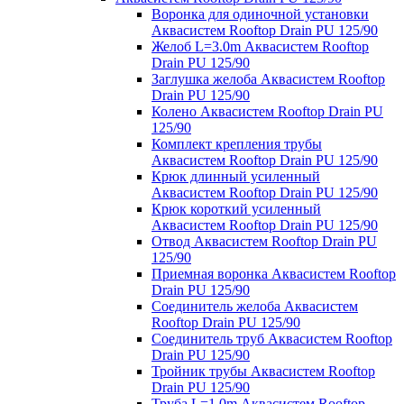
Воронка для одиночной установки
Аквасистем Rooftop Drain PU 125/90
Желоб L=3.0m Аквасистем Rooftop
Drain PU 125/90
Заглушка желоба Аквасистем Rooftop
Drain PU 125/90
Колено Аквасистем Rooftop Drain PU
125/90
Комплект крепления трубы
Аквасистем Rooftop Drain PU 125/90
Крюк длинный усиленный
Аквасистем Rooftop Drain PU 125/90
Крюк короткий усиленный
Аквасистем Rooftop Drain PU 125/90
Отвод Аквасистем Rooftop Drain PU
125/90
Приемная воронка Аквасистем Rooftop
Drain PU 125/90
Соединитель желоба Аквасистем
Rooftop Drain PU 125/90
Соединитель труб Аквасистем Rooftop
Drain PU 125/90
Тройник трубы Аквасистем Rooftop
Drain PU 125/90
Труба L=1.0m Аквасистем Rooftop