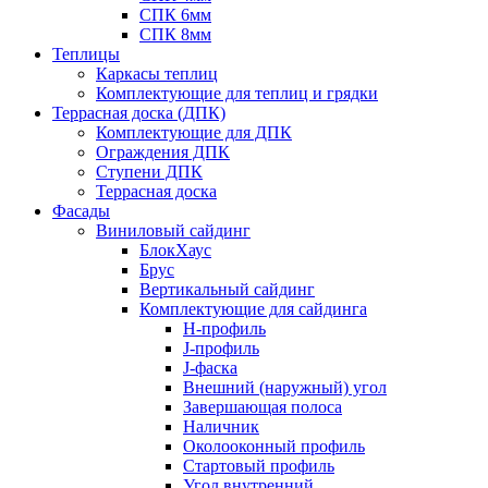
СПК 6мм
СПК 8мм
Теплицы
Каркасы теплиц
Комплектующие для теплиц и грядки
Террасная доска (ДПК)
Комплектующие для ДПК
Ограждения ДПК
Ступени ДПК
Террасная доска
Фасады
Виниловый сайдинг
БлокХаус
Брус
Вертикальный сайдинг
Комплектующие для сайдинга
H-профиль
J-профиль
J-фаска
Внешний (наружный) угол
Завершающая полоса
Наличник
Околооконный профиль
Стартовый профиль
Угол внутренний