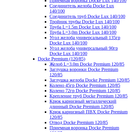
Приемная воронка Docke Lux 140/100
Соединитель желоба Docke Lux
140/100
Соединитель труб Docke Lux 140/100
Тройник трубы Docke Lux 140/100
Труба L=1.5m Docke Lux 140/100
Труба L=3,0m Docke Lux 140/100
Угол желоба универсальный 135гр
Docke Lux 140/100
Угол желоба универсальный 90гр
Docke Lux 140/100
Docke Premium (120/85)
Желоб L=3.0m Docke Premium 120/85
Заглушка воронки Docke Premium
120/85
Заглушка желоба Docke Premium 120/85
Колено 45гр Docke Premium 120/85
Колено 72гр Docke Premium 120/85
Крепление труб Docke Premium 120/85
Крюк карнизный металлический
длинный Docke Premium 120/85
Крюк карнизный ПВХ Docke Premium
120/85
Отвод Docke Premium 120/85
Приемная воронка Docke Premium