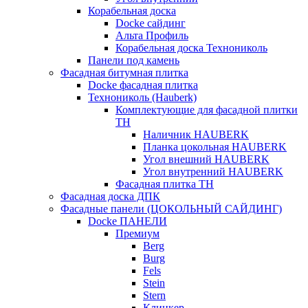
Корабельная доска
Docke сайдинг
Альта Профиль
Корабельная доска Технониколь
Панели под камень
Фасадная битумная плитка
Docke фасадная плитка
Технониколь (Hauberk)
Комплектующие для фасадной плитки
ТН
Наличник HAUBERK
Планка цокольная HAUBERK
Угол внешний HAUBERK
Угол внутренний HAUBERK
Фасадная плитка ТН
Фасадная доска ДПК
Фасадные панели (ЦОКОЛЬНЫЙ САЙДИНГ)
Docke ПАНЕЛИ
Премиум
Berg
Burg
Fels
Stein
Stern
Клинкер