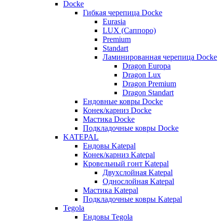
Docke
Гибкая черепица Docke
Eurasia
LUX (Саппоро)
Premium
Standart
Ламинированная черепица Docke
Dragon Europa
Dragon Lux
Dragon Premium
Dragon Standart
Ендовные ковры Docke
Конек/карниз Docke
Мастика Docke
Подкладочные ковры Docke
KATEPAL
Ендовы Katepal
Конек/карниз Katepal
Кровельный гонт Katepal
Двухслойная Katepal
Однослойная Katepal
Мастика Katepal
Подкладочные ковры Katepal
Tegola
Ендовы Tegola