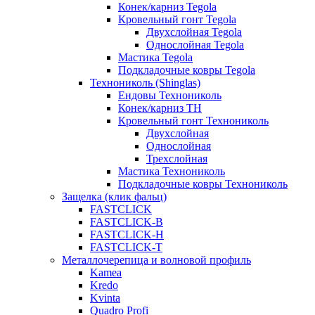
Конек/карниз Tegola
Кровельный гонт Tegola
Двухслойная Tegola
Однослойная Tegola
Мастика Tegola
Подкладочные ковры Tegola
Технониколь (Shinglas)
Ендовы Технониколь
Конек/карниз ТН
Кровельный гонт Технониколь
Двухслойная
Однослойная
Трехслойная
Мастика Технониколь
Подкладочные ковры Технониколь
Защелка (клик фальц)
FASTCLICK
FASTCLICK-B
FASTCLICK-H
FASTCLICK-T
Металлочерепица и волновой профиль
Kamea
Kredo
Kvinta
Quadro Profi