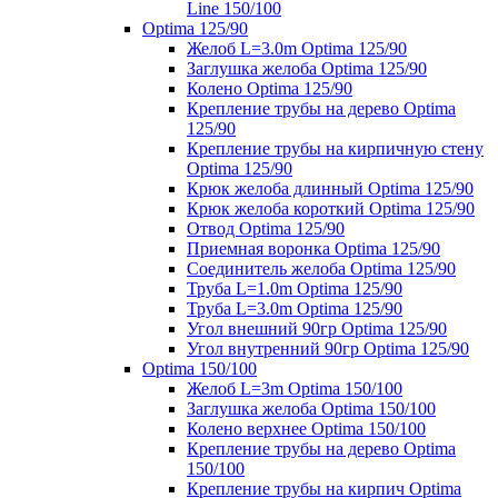
Line 150/100
Optima 125/90
Желоб L=3.0m Optima 125/90
Заглушка желоба Optima 125/90
Колено Optima 125/90
Крепление трубы на дерево Optima
125/90
Крепление трубы на кирпичную стену
Optima 125/90
Крюк желоба длинный Optima 125/90
Крюк желоба короткий Optima 125/90
Отвод Optima 125/90
Приемная воронка Optima 125/90
Соединитель желоба Optima 125/90
Труба L=1.0m Optima 125/90
Труба L=3.0m Optima 125/90
Угол внешний 90гр Optima 125/90
Угол внутренний 90гр Optima 125/90
Optima 150/100
Желоб L=3m Optima 150/100
Заглушка желоба Optima 150/100
Колено верхнее Optima 150/100
Крепление трубы на дерево Optima
150/100
Крепление трубы на кирпич Optima