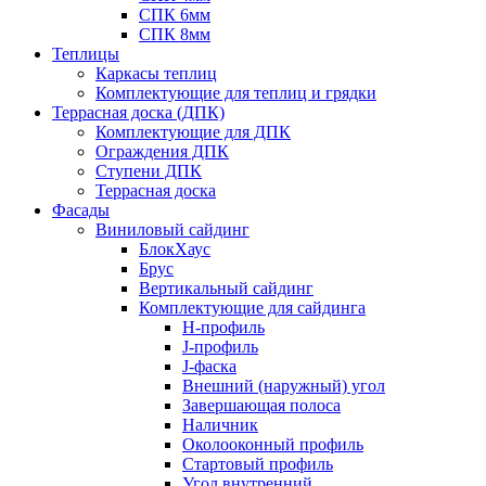
СПК 6мм
СПК 8мм
Теплицы
Каркасы теплиц
Комплектующие для теплиц и грядки
Террасная доска (ДПК)
Комплектующие для ДПК
Ограждения ДПК
Ступени ДПК
Террасная доска
Фасады
Виниловый сайдинг
БлокХаус
Брус
Вертикальный сайдинг
Комплектующие для сайдинга
H-профиль
J-профиль
J-фаска
Внешний (наружный) угол
Завершающая полоса
Наличник
Околооконный профиль
Стартовый профиль
Угол внутренний