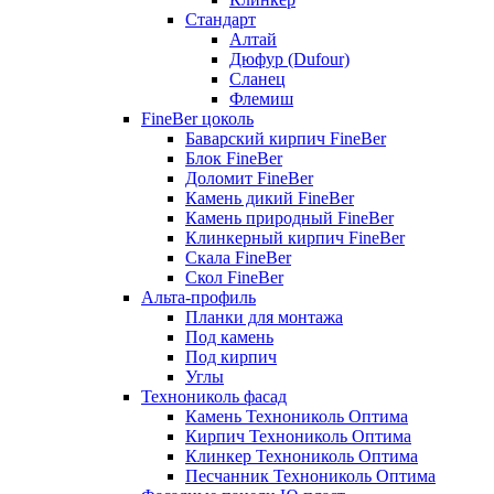
Стандарт
Алтай
Дюфур (Dufour)
Сланец
Флемиш
FineBer цоколь
Баварский кирпич FineBer
Блок FineBer
Доломит FineBer
Камень дикий FineBer
Камень природный FineBer
Клинкерный кирпич FineBer
Скала FineBer
Скол FineBer
Альта-профиль
Планки для монтажа
Под камень
Под кирпич
Углы
Технониколь фасад
Камень Технониколь Оптима
Кирпич Технониколь Оптима
Клинкер Технониколь Оптима
Песчанник Технониколь Оптима