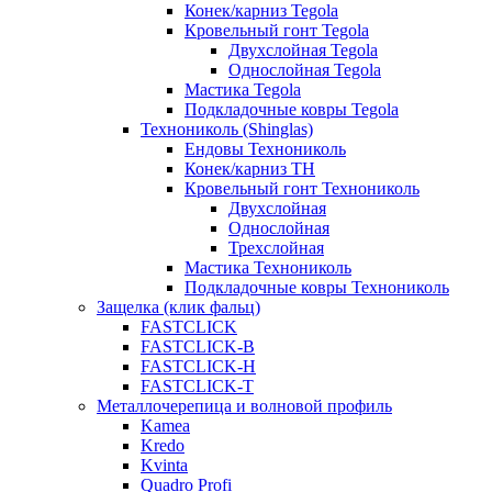
Конек/карниз Tegola
Кровельный гонт Tegola
Двухслойная Tegola
Однослойная Tegola
Мастика Tegola
Подкладочные ковры Tegola
Технониколь (Shinglas)
Ендовы Технониколь
Конек/карниз ТН
Кровельный гонт Технониколь
Двухслойная
Однослойная
Трехслойная
Мастика Технониколь
Подкладочные ковры Технониколь
Защелка (клик фальц)
FASTCLICK
FASTCLICK-B
FASTCLICK-H
FASTCLICK-T
Металлочерепица и волновой профиль
Kamea
Kredo
Kvinta
Quadro Profi