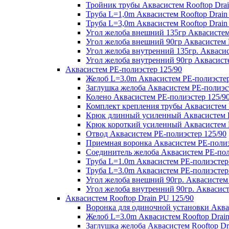
Тройник трубы Аквасистем Rooftop Drai
Труба L=1,0m Аквасистем Rooftop Drain
Труба L=3,0m Аквасистем Rooftop Drain
Угол желоба внешний 135гр Аквасистем 
Угол желоба внешний 90гр Аквасистем R
Угол желоба внутренний 135гр. Аквасис
Угол желоба внутренний 90гр Аквасисте
Аквасистем PE-полиэстер 125/90
Желоб L=3.0m Аквасистем PE-полиэстер
Заглушка желоба Аквасистем PE-полиэс
Колено Аквасистем PE-полиэстер 125/9
Комплект крепления трубы Аквасистем 
Крюк длинный усиленный Аквасистем P
Крюк короткий усиленный Аквасистем P
Отвод Аквасистем РЕ-полиэстер 125/90
Приемная воронка Аквасистем PE-полиэ
Соединитель желоба Аквасистем PE-пол
Труба L=1.0m Аквасистем PE-полиэстер
Труба L=3.0m Аквасистем PE-полиэстер
Угол желоба внешний 90гр. Аквасистем
Угол желоба внутренний 90гр. Аквасист
Аквасистем Rooftop Drain PU 125/90
Воронка для одиночной установки Аквас
Желоб L=3.0m Аквасистем Rooftop Drain
Заглушка желоба Аквасистем Rooftop Dr