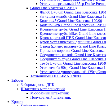
Угол универсальный 135гр Docke Premi
Grand Line классика (120/90)
Желоб L=3.0m Grand Line Классика 120/
Заглушка желоба Grand Line Классика 1
Колено 45 Grand Line Классика 120/90
Колено 67гр Grand Line Классика 120/90
Крепление трубы Grand Line Классика 1
Крепление трубы kliker Grand Line класс
Крюк короткий ПВХ Grand Line Классик
Крюк металлический длинный Grand Lin
Отвод (колено нижнее) Grand Line Класс
Приемная воронка Grand Line Классика 
Соединитель желоба Grand Line Классик
Соединитель труб Grand Line Классика 
Труба L=3.0m Grand Line Классика 120/
Угол желоба 90гр Grand Line Классика 1
Угол желоба универсальный 135гр Grand
Технониколь ОПТИМА 120/80
Заборы
Заборная доска ДПК
Штакетник металлический
М-образный штакетник
Полукруглый штакетник
Кровля
Гибкая черепица