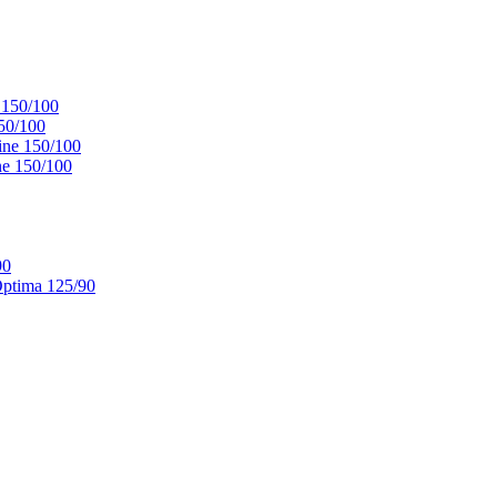
 150/100
50/100
ne 150/100
e 150/100
90
ptima 125/90