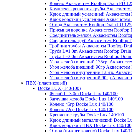
Колено Аквасистем Rooftop Drain PU 12
Комплект крепления трубы Аквасистем R
Крюк длинный усиленный Аквасистем Ro
Крюк короткий усиленный Аквасистем R
Отвод Аквасистем Rooftop Drain PU 125
Приемная воронка Аквасистем Rooftop D
Соединитель желоба Аквасистем Rooftop
Соединитель труб Аквасистем Rooftop D
Тройник трубы Аквасистем Rooftop Drai
Труба L=1.0m Аквасистем Rooftop Drain
Труба L=3.0m Аквасистем Rooftop Drain
Угол желоба внешний 135гр. Аквасистем
Угол желоба внешний 90гр Аквасистем R
Угол желоба внутренний 135гр. Аквасис
Угол желоба внутренний 90гр Аквасисте
ПВХ (пластиковый)
Docke LUX (140/100)
Желоб L=3.0m Docke Lux 140/100
Заглушка желоба Docke Lux 140/100
Колено 45гр Docke Lux 140/100
Колено 72гр Docke Lux 140/100
Крепление трубы Docke Lux 140/100
Крюк длинный металлический Docke Lu
Крюк короткий ПВХ Docke Lux 140/100
Отвод (нижнее колено) Docke Lux 140/1