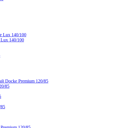
e Lux 140/100
 Lux 140/100
5
й Docke Premium 120/85
20/85
5
/85
 Premium 120/85