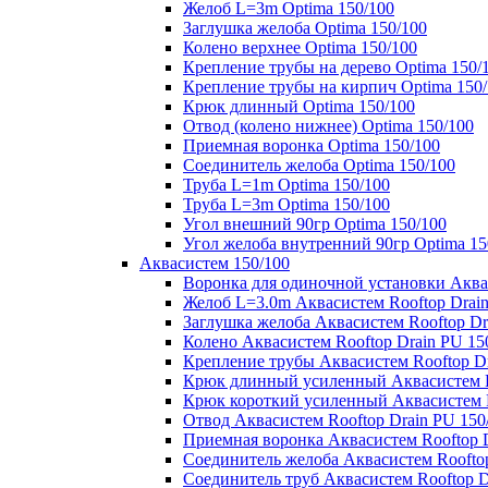
Желоб L=3m Optima 150/100
Заглушка желоба Optima 150/100
Колено верхнее Optima 150/100
Крепление трубы на дерево Optima 150/
Крепление трубы на кирпич Optima 150
Крюк длинный Optima 150/100
Отвод (колено нижнее) Optima 150/100
Приемная воронка Optima 150/100
Соединитель желоба Optima 150/100
Труба L=1m Optima 150/100
Труба L=3m Optima 150/100
Угол внешний 90гр Optima 150/100
Угол желоба внутренний 90гр Optima 15
Аквасистем 150/100
Воронка для одиночной установки Аквас
Желоб L=3.0m Аквасистем Rooftop Drain
Заглушка желоба Аквасистем Rooftop Dr
Колено Аквасистем Rooftop Drain PU 15
Крепление трубы Аквасистем Rooftop Dr
Крюк длинный усиленный Аквасистем Ro
Крюк короткий усиленный Аквасистем R
Отвод Аквасистем Rooftop Drain PU 150
Приемная воронка Аквасистем Rooftop D
Соединитель желоба Аквасистем Rooftop
Соединитель труб Аквасистем Rooftop D