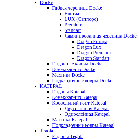
Docke
Гибкая черепица Docke
Eurasia
LUX (Саппоро)
Premium
Standart
Ламинированная черепица Docke
Dragon Europa
Dragon Lux
Dragon Premium
Dragon Standart
Ендовные ковры Docke
Конек/карниз Docke
Мастика Docke
Подкладочные ковры Docke
KATEPAL
Ендовы Katepal
Конек/карниз Katepal
Кровельный гонт Katepal
Двухслойная Katepal
Однослойная Katepal
Мастика Katepal
Подкладочные ковры Katepal
Tegola
Ендовы Tegola