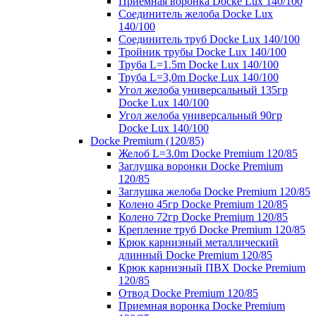
Приемная воронка Docke Lux 140/100
Соединитель желоба Docke Lux
140/100
Соединитель труб Docke Lux 140/100
Тройник трубы Docke Lux 140/100
Труба L=1.5m Docke Lux 140/100
Труба L=3,0m Docke Lux 140/100
Угол желоба универсальный 135гр
Docke Lux 140/100
Угол желоба универсальный 90гр
Docke Lux 140/100
Docke Premium (120/85)
Желоб L=3.0m Docke Premium 120/85
Заглушка воронки Docke Premium
120/85
Заглушка желоба Docke Premium 120/85
Колено 45гр Docke Premium 120/85
Колено 72гр Docke Premium 120/85
Крепление труб Docke Premium 120/85
Крюк карнизный металлический
длинный Docke Premium 120/85
Крюк карнизный ПВХ Docke Premium
120/85
Отвод Docke Premium 120/85
Приемная воронка Docke Premium