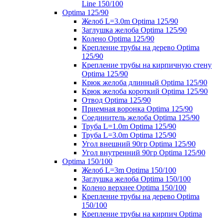
Line 150/100
Optima 125/90
Желоб L=3.0m Optima 125/90
Заглушка желоба Optima 125/90
Колено Optima 125/90
Крепление трубы на дерево Optima
125/90
Крепление трубы на кирпичную стену
Optima 125/90
Крюк желоба длинный Optima 125/90
Крюк желоба короткий Optima 125/90
Отвод Optima 125/90
Приемная воронка Optima 125/90
Соединитель желоба Optima 125/90
Труба L=1.0m Optima 125/90
Труба L=3.0m Optima 125/90
Угол внешний 90гр Optima 125/90
Угол внутренний 90гр Optima 125/90
Optima 150/100
Желоб L=3m Optima 150/100
Заглушка желоба Optima 150/100
Колено верхнее Optima 150/100
Крепление трубы на дерево Optima
150/100
Крепление трубы на кирпич Optima