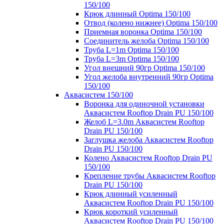
150/100
Крюк длинный Optima 150/100
Отвод (колено нижнее) Optima 150/100
Приемная воронка Optima 150/100
Соединитель желоба Optima 150/100
Труба L=1m Optima 150/100
Труба L=3m Optima 150/100
Угол внешний 90гр Optima 150/100
Угол желоба внутренний 90гр Optima
150/100
Аквасистем 150/100
Воронка для одиночной установки
Аквасистем Rooftop Drain PU 150/100
Желоб L=3.0m Аквасистем Rooftop
Drain PU 150/100
Заглушка желоба Аквасистем Rooftop
Drain PU 150/100
Колено Аквасистем Rooftop Drain PU
150/100
Крепление трубы Аквасистем Rooftop
Drain PU 150/100
Крюк длинный усиленный
Аквасистем Rooftop Drain PU 150/100
Крюк короткий усиленный
Аквасистем Rooftop Drain PU 150/100