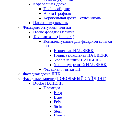
Корабельная доска
Docke сайдинг
Альта Профиль
Корабельная доска Технониколь
Панели под камень
Фасадная битумная плитка
Docke фасадная плитка
Технониколь (Hauberk)
Комплектующие для фасадной плитки
ТН
Наличник HAUBERK
Планка цокольная HAUBERK
Угол внешний HAUBERK
Угол внутренний HAUBERK
Фасадная плитка ТН
Фасадная доска ДПК
Фасадные панели (ЦОКОЛЬНЫЙ САЙДИНГ)
Docke ПАНЕЛИ
Премиум
Berg
Burg
Fels
Stein
Stern
Клинкер