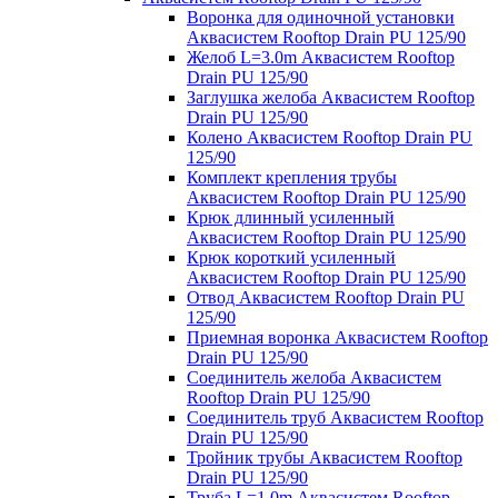
Воронка для одиночной установки
Аквасистем Rooftop Drain PU 125/90
Желоб L=3.0m Аквасистем Rooftop
Drain PU 125/90
Заглушка желоба Аквасистем Rooftop
Drain PU 125/90
Колено Аквасистем Rooftop Drain PU
125/90
Комплект крепления трубы
Аквасистем Rooftop Drain PU 125/90
Крюк длинный усиленный
Аквасистем Rooftop Drain PU 125/90
Крюк короткий усиленный
Аквасистем Rooftop Drain PU 125/90
Отвод Аквасистем Rooftop Drain PU
125/90
Приемная воронка Аквасистем Rooftop
Drain PU 125/90
Соединитель желоба Аквасистем
Rooftop Drain PU 125/90
Соединитель труб Аквасистем Rooftop
Drain PU 125/90
Тройник трубы Аквасистем Rooftop
Drain PU 125/90
Труба L=1.0m Аквасистем Rooftop