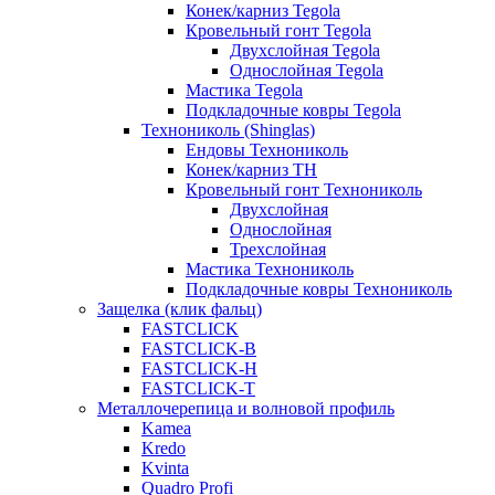
Конек/карниз Tegola
Кровельный гонт Tegola
Двухслойная Tegola
Однослойная Tegola
Мастика Tegola
Подкладочные ковры Tegola
Технониколь (Shinglas)
Ендовы Технониколь
Конек/карниз ТН
Кровельный гонт Технониколь
Двухслойная
Однослойная
Трехслойная
Мастика Технониколь
Подкладочные ковры Технониколь
Защелка (клик фальц)
FASTCLICK
FASTCLICK-B
FASTCLICK-H
FASTCLICK-T
Металлочерепица и волновой профиль
Kamea
Kredo
Kvinta
Quadro Profi