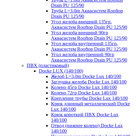
Drain PU 125/90
Труба L=3.0m Аквасистем Rooftop
Drain PU 125/90
Угол желоба внешний 135гр.
Аквасистем Rooftop Drain PU 125/90
Угол желоба внешний 90гр
Аквасистем Rooftop Drain PU 125/90
Угол желоба внутренний 135гр.
Аквасистем Rooftop Drain PU 125/90
Угол желоба внутренний 90гр
Аквасистем Rooftop Drain PU 125/90
ПВХ (пластиковый)
Docke LUX (140/100)
Желоб L=3.0m Docke Lux 140/100
Заглушка желоба Docke Lux 140/100
Колено 45гр Docke Lux 140/100
Колено 72гр Docke Lux 140/100
Крепление трубы Docke Lux 140/100
Крюк длинный металлический Docke
Lux 140/100
Крюк короткий ПВХ Docke Lux
140/100
Отвод (нижнее колено) Docke Lux
140/100