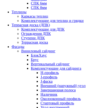
СПК 6мм
СПК 8мм
Теплицы
Каркасы теплиц
Комплектующие для теплиц и грядки
Террасная доска (ДПК)
Комплектующие для ДПК
Ограждения ДПК
Ступени ДПК
Террасная доска
Фасады
Виниловый сайдинг
БлокХаус
Брус
Вертикальный сайдинг
Комплектующие для сайдинга
H-профиль
J-профиль
J-фаска
Внешний (наружный) угол
Завершающая полоса
Наличник
Околооконный профиль
Стартовый профиль
Угол внутренний