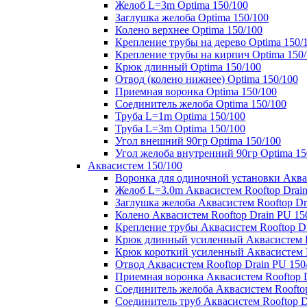
Желоб L=3m Optima 150/100
Заглушка желоба Optima 150/100
Колено верхнее Optima 150/100
Крепление трубы на дерево Optima 150/
Крепление трубы на кирпич Optima 150
Крюк длинный Optima 150/100
Отвод (колено нижнее) Optima 150/100
Приемная воронка Optima 150/100
Соединитель желоба Optima 150/100
Труба L=1m Optima 150/100
Труба L=3m Optima 150/100
Угол внешний 90гр Optima 150/100
Угол желоба внутренний 90гр Optima 15
Аквасистем 150/100
Воронка для одиночной установки Аквас
Желоб L=3.0m Аквасистем Rooftop Drain
Заглушка желоба Аквасистем Rooftop Dr
Колено Аквасистем Rooftop Drain PU 15
Крепление трубы Аквасистем Rooftop Dr
Крюк длинный усиленный Аквасистем Ro
Крюк короткий усиленный Аквасистем R
Отвод Аквасистем Rooftop Drain PU 150
Приемная воронка Аквасистем Rooftop D
Соединитель желоба Аквасистем Rooftop
Соединитель труб Аквасистем Rooftop D