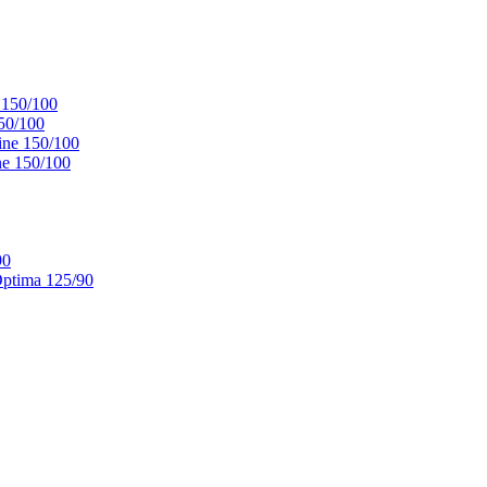
 150/100
50/100
ne 150/100
e 150/100
90
ptima 125/90