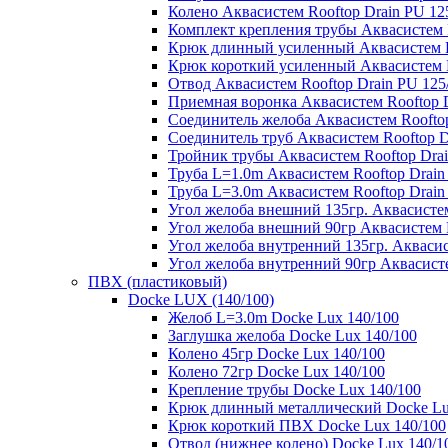
Колено Аквасистем Rooftop Drain PU 12
Комплект крепления трубы Аквасистем R
Крюк длинный усиленный Аквасистем Ro
Крюк короткий усиленный Аквасистем R
Отвод Аквасистем Rooftop Drain PU 125
Приемная воронка Аквасистем Rooftop D
Соединитель желоба Аквасистем Rooftop
Соединитель труб Аквасистем Rooftop D
Тройник трубы Аквасистем Rooftop Drai
Труба L=1.0m Аквасистем Rooftop Drain
Труба L=3.0m Аквасистем Rooftop Drain
Угол желоба внешний 135гр. Аквасистем
Угол желоба внешний 90гр Аквасистем R
Угол желоба внутренний 135гр. Аквасис
Угол желоба внутренний 90гр Аквасисте
ПВХ (пластиковый)
Docke LUX (140/100)
Желоб L=3.0m Docke Lux 140/100
Заглушка желоба Docke Lux 140/100
Колено 45гр Docke Lux 140/100
Колено 72гр Docke Lux 140/100
Крепление трубы Docke Lux 140/100
Крюк длинный металлический Docke Lu
Крюк короткий ПВХ Docke Lux 140/100
Отвод (нижнее колено) Docke Lux 140/1