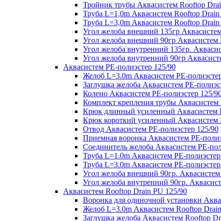
Тройник трубы Аквасистем Rooftop Drai
Труба L=1,0m Аквасистем Rooftop Drain
Труба L=3,0m Аквасистем Rooftop Drain
Угол желоба внешний 135гр Аквасистем 
Угол желоба внешний 90гр Аквасистем R
Угол желоба внутренний 135гр. Аквасис
Угол желоба внутренний 90гр Аквасисте
Аквасистем PE-полиэстер 125/90
Желоб L=3.0m Аквасистем PE-полиэстер
Заглушка желоба Аквасистем PE-полиэс
Колено Аквасистем PE-полиэстер 125/9
Комплект крепления трубы Аквасистем 
Крюк длинный усиленный Аквасистем P
Крюк короткий усиленный Аквасистем P
Отвод Аквасистем РЕ-полиэстер 125/90
Приемная воронка Аквасистем PE-полиэ
Соединитель желоба Аквасистем PE-пол
Труба L=1.0m Аквасистем PE-полиэстер
Труба L=3.0m Аквасистем PE-полиэстер
Угол желоба внешний 90гр. Аквасистем
Угол желоба внутренний 90гр. Аквасист
Аквасистем Rooftop Drain PU 125/90
Воронка для одиночной установки Аквас
Желоб L=3.0m Аквасистем Rooftop Drain
Заглушка желоба Аквасистем Rooftop Dr