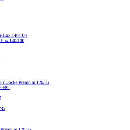
e Lux 140/100
 Lux 140/100
5
й Docke Premium 120/85
20/85
5
/85
 Premium 120/85