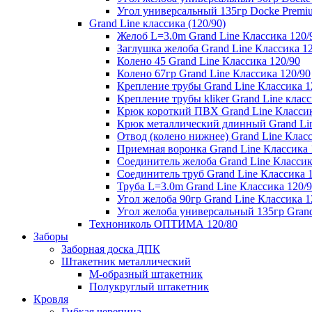
Угол универсальный 135гр Docke Premi
Grand Line классика (120/90)
Желоб L=3.0m Grand Line Классика 120/
Заглушка желоба Grand Line Классика 1
Колено 45 Grand Line Классика 120/90
Колено 67гр Grand Line Классика 120/90
Крепление трубы Grand Line Классика 1
Крепление трубы kliker Grand Line класс
Крюк короткий ПВХ Grand Line Классик
Крюк металлический длинный Grand Lin
Отвод (колено нижнее) Grand Line Класс
Приемная воронка Grand Line Классика 
Соединитель желоба Grand Line Классик
Соединитель труб Grand Line Классика 
Труба L=3.0m Grand Line Классика 120/
Угол желоба 90гр Grand Line Классика 1
Угол желоба универсальный 135гр Grand
Технониколь ОПТИМА 120/80
Заборы
Заборная доска ДПК
Штакетник металлический
М-образный штакетник
Полукруглый штакетник
Кровля
Гибкая черепица