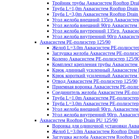
Тройник трубы Аквасистем Rooftop Drai
Труба L=1,0m Аквасистем Rooftop Drain
Труба L=3,0m Аквасистем Rooftop Drain
Угол желоба внешний 135гр Аквасистем 
Угол желоба внешний 90гр Аквасистем R
Угол желоба внутренний 135гр. Аквасис
Угол желоба внутренний 90гр Аквасисте
Аквасистем PE-полиэстер 125/90
Желоб L=3.0m Аквасистем PE-полиэстер
Заглушка желоба Аквасистем PE-полиэс
Колено Аквасистем PE-полиэстер 125/9
Комплект крепления трубы Аквасистем 
Крюк длинный усиленный Аквасистем P
Крюк короткий усиленный Аквасистем P
Отвод Аквасистем РЕ-полиэстер 125/90
Приемная воронка Аквасистем PE-полиэ
Соединитель желоба Аквасистем PE-пол
Труба L=1.0m Аквасистем PE-полиэстер
Труба L=3.0m Аквасистем PE-полиэстер
Угол желоба внешний 90гр. Аквасистем
Угол желоба внутренний 90гр. Аквасист
Аквасистем Rooftop Drain PU 125/90
Воронка для одиночной установки Аквас
Желоб L=3.0m Аквасистем Rooftop Drain
Заглушка желоба Аквасистем Rooftop Dr