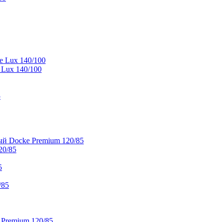
e Lux 140/100
 Lux 140/100
5
й Docke Premium 120/85
20/85
5
/85
 Premium 120/85