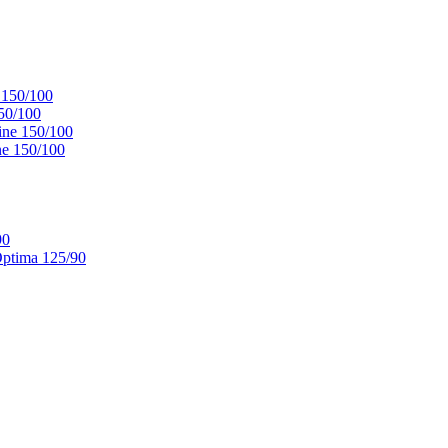
 150/100
50/100
ne 150/100
e 150/100
90
ptima 125/90