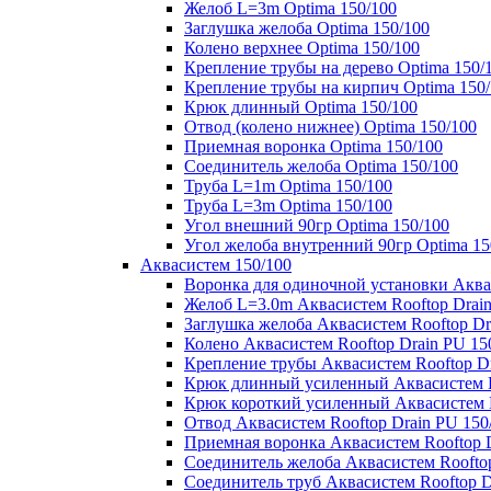
Желоб L=3m Optima 150/100
Заглушка желоба Optima 150/100
Колено верхнее Optima 150/100
Крепление трубы на дерево Optima 150/
Крепление трубы на кирпич Optima 150
Крюк длинный Optima 150/100
Отвод (колено нижнее) Optima 150/100
Приемная воронка Optima 150/100
Соединитель желоба Optima 150/100
Труба L=1m Optima 150/100
Труба L=3m Optima 150/100
Угол внешний 90гр Optima 150/100
Угол желоба внутренний 90гр Optima 15
Аквасистем 150/100
Воронка для одиночной установки Аквас
Желоб L=3.0m Аквасистем Rooftop Drain
Заглушка желоба Аквасистем Rooftop Dr
Колено Аквасистем Rooftop Drain PU 15
Крепление трубы Аквасистем Rooftop Dr
Крюк длинный усиленный Аквасистем Ro
Крюк короткий усиленный Аквасистем R
Отвод Аквасистем Rooftop Drain PU 150
Приемная воронка Аквасистем Rooftop D
Соединитель желоба Аквасистем Rooftop
Соединитель труб Аквасистем Rooftop D