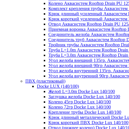
Колено Аквасистем Rooftop Drain PU 12
Комплект крепления трубы Аквасистем R
Крюк длинный усиленный Аквасистем Ro
Крюк короткий усиленный Аквасистем R
Отвод Аквасистем Rooftop Drain PU 125
Приемная воронка Аквасистем Rooftop D
Соединитель желоба Аквасистем Rooftop
Соединитель труб Аквасистем Rooftop D
Тройник трубы Аквасистем Rooftop Drai
Труба L=1.0m Аквасистем Rooftop Drain
Труба L=3.0m Аквасистем Rooftop Drain
Угол желоба внешний 135гр. Аквасистем
Угол желоба внешний 90гр Аквасистем R
Угол желоба внутренний 135гр. Аквасис
Угол желоба внутренний 90гр Аквасисте
ПВХ (пластиковый)
Docke LUX (140/100)
Желоб L=3.0m Docke Lux 140/100
Заглушка желоба Docke Lux 140/100
Колено 45гр Docke Lux 140/100
Колено 72гр Docke Lux 140/100
Крепление трубы Docke Lux 140/100
Крюк длинный металлический Docke Lu
Крюк короткий ПВХ Docke Lux 140/100
Отвод (нижнее колено) Docke Lux 140/1