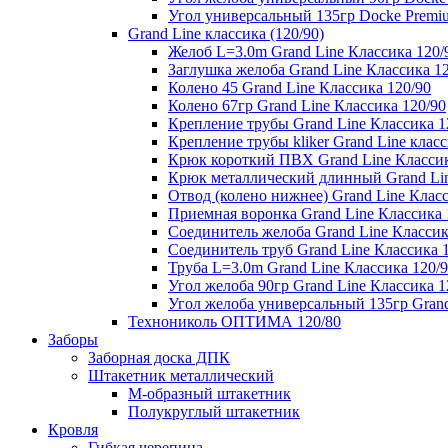
Угол универсальный 135гр Docke Premi
Grand Line классика (120/90)
Желоб L=3.0m Grand Line Классика 120/
Заглушка желоба Grand Line Классика 1
Колено 45 Grand Line Классика 120/90
Колено 67гр Grand Line Классика 120/90
Крепление трубы Grand Line Классика 1
Крепление трубы kliker Grand Line класс
Крюк короткий ПВХ Grand Line Классик
Крюк металлический длинный Grand Lin
Отвод (колено нижнее) Grand Line Класс
Приемная воронка Grand Line Классика 
Соединитель желоба Grand Line Классик
Соединитель труб Grand Line Классика 
Труба L=3.0m Grand Line Классика 120/
Угол желоба 90гр Grand Line Классика 1
Угол желоба универсальный 135гр Grand
Технониколь ОПТИМА 120/80
Заборы
Заборная доска ДПК
Штакетник металлический
М-образный штакетник
Полукруглый штакетник
Кровля
Гибкая черепица