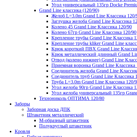
Угол универсальный 135гр Docke Premi
Grand Line классика (120/90)
Желоб L=3.0m Grand Line Классика 120/
Заглушка желоба Grand Line Классика 1
Колено 45 Grand Line Классика 120/90
Колено 67гр Grand Line Классика 120/90
Крепление трубы Grand Line Классика 1
Крепление трубы kliker Grand Line класс
Крюк короткий ПВХ Grand Line Классик
Крюк металлический длинный Grand Lin
Отвод (колено нижнее) Grand Line Класс
Приемная воронка Grand Line Классика 
Соединитель желоба Grand Line Классик
Соединитель труб Grand Line Классика 
Труба L=3.0m Grand Line Классика 120/
Угол желоба 90гр Grand Line Классика 1
Угол желоба универсальный 135гр Grand
Технониколь ОПТИМА 120/80
Заборы
Заборная доска ДПК
Штакетник металлический
М-образный штакетник
Полукруглый штакетник
Кровля
Гибкая черепица