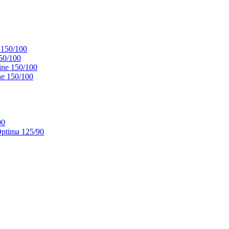
 150/100
50/100
ne 150/100
e 150/100
90
ptima 125/90