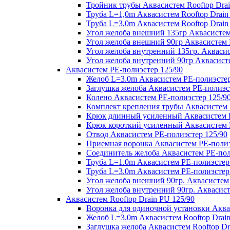
Тройник трубы Аквасистем Rooftop Drai
Труба L=1,0m Аквасистем Rooftop Drain
Труба L=3,0m Аквасистем Rooftop Drain
Угол желоба внешний 135гр Аквасистем 
Угол желоба внешний 90гр Аквасистем R
Угол желоба внутренний 135гр. Аквасис
Угол желоба внутренний 90гр Аквасисте
Аквасистем PE-полиэстер 125/90
Желоб L=3.0m Аквасистем PE-полиэстер
Заглушка желоба Аквасистем PE-полиэс
Колено Аквасистем PE-полиэстер 125/9
Комплект крепления трубы Аквасистем 
Крюк длинный усиленный Аквасистем P
Крюк короткий усиленный Аквасистем P
Отвод Аквасистем РЕ-полиэстер 125/90
Приемная воронка Аквасистем PE-полиэ
Соединитель желоба Аквасистем PE-пол
Труба L=1.0m Аквасистем PE-полиэстер
Труба L=3.0m Аквасистем PE-полиэстер
Угол желоба внешний 90гр. Аквасистем
Угол желоба внутренний 90гр. Аквасист
Аквасистем Rooftop Drain PU 125/90
Воронка для одиночной установки Аквас
Желоб L=3.0m Аквасистем Rooftop Drain
Заглушка желоба Аквасистем Rooftop Dr