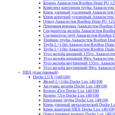
Колено Аквасистем Rooftop Drain PU 12
Комплект крепления трубы Аквасистем R
Крюк длинный усиленный Аквасистем Ro
Крюк короткий усиленный Аквасистем R
Отвод Аквасистем Rooftop Drain PU 125
Приемная воронка Аквасистем Rooftop D
Соединитель желоба Аквасистем Rooftop
Соединитель труб Аквасистем Rooftop D
Тройник трубы Аквасистем Rooftop Drai
Труба L=1.0m Аквасистем Rooftop Drain
Труба L=3.0m Аквасистем Rooftop Drain
Угол желоба внешний 135гр. Аквасистем
Угол желоба внешний 90гр Аквасистем R
Угол желоба внутренний 135гр. Аквасис
Угол желоба внутренний 90гр Аквасисте
ПВХ (пластиковый)
Docke LUX (140/100)
Желоб L=3.0m Docke Lux 140/100
Заглушка желоба Docke Lux 140/100
Колено 45гр Docke Lux 140/100
Колено 72гр Docke Lux 140/100
Крепление трубы Docke Lux 140/100
Крюк длинный металлический Docke Lu
Крюк короткий ПВХ Docke Lux 140/100
Отвод (нижнее колено) Docke Lux 140/1