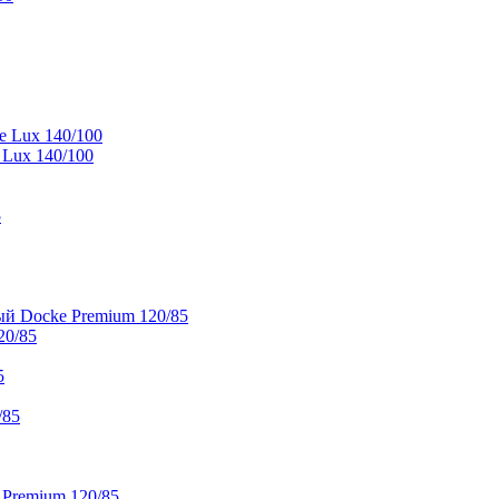
e Lux 140/100
 Lux 140/100
5
й Docke Premium 120/85
20/85
5
/85
 Premium 120/85