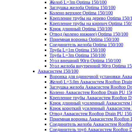
Желоб L=3m Optima 150/100
Заглушка желоба Optima 150/100
Колено верхнее Optima 150/100
Крепление трубы на дерево Optima 150/
Крепление трубы на кирпич Optima 150
Крюк длинный Optima 150/100
Отвод (колено нижнее) Optima 150/100
Приемная воронка Optima 150/100
Соединитель желоба Optima 150/100
Труба L=1m Optima 150/100
Труба L=3m Optima 150/100
Угол внешний 90гр Optima 150/100
Угол желоба внутренний 90гр Optima 15
Аквасистем 150/100
Воронка для одиночной установки Аквас
Желоб L=3.0m Аквасистем Rooftop Drain
Заглушка желоба Аквасистем Rooftop Dr
Колено Аквасистем Rooftop Drain PU 15
Крепление трубы Аквасистем Rooftop Dr
Крюк длинный усиленный Аквасистем Ro
Крюк короткий усиленный Аквасистем R
Отвод Аквасистем Rooftop Drain PU 150
Приемная воронка Аквасистем Rooftop D
Соединитель желоба Аквасистем Rooftop
Соединитель труб Аквасистем Rooftop D