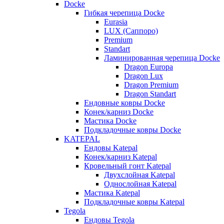
Docke
Гибкая черепица Docke
Eurasia
LUX (Саппоро)
Premium
Standart
Ламинированная черепица Docke
Dragon Europa
Dragon Lux
Dragon Premium
Dragon Standart
Ендовные ковры Docke
Конек/карниз Docke
Мастика Docke
Подкладочные ковры Docke
KATEPAL
Ендовы Katepal
Конек/карниз Katepal
Кровельный гонт Katepal
Двухслойная Katepal
Однослойная Katepal
Мастика Katepal
Подкладочные ковры Katepal
Tegola
Ендовы Tegola