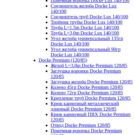
Приемная воронка Docke Lux 140/100
Соединитель желоба Docke Lux
140/100
Соединитель труб Docke Lux 140/100
Тройник трубы Docke Lux 140/100
Труба L=1.5m Docke Lux 140/100
Труба L=3,0m Docke Lux 140/100
Угол желоба универсальный 135гр
Docke Lux 140/100
Угол желоба универсальный 90гр
Docke Lux 140/100
Docke Premium (120/85)
Желоб L=3.0m Docke Premium 120/85
Заглушка воронки Docke Premium
120/85
Заглушка желоба Docke Premium 120/85
Колено 45гр Docke Premium 120/85
Колено 72гр Docke Premium 120/85
Крепление труб Docke Premium 120/85
Крюк карнизный металлический
длинный Docke Premium 120/85
Крюк карнизный ПВХ Docke Premium
120/85
Отвод Docke Premium 120/85
Приемная воронка Docke Premium