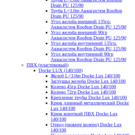
Drain PU 125/90
Труба L=3.0m Аквасистем Rooftop
Drain PU 125/90
Угол желоба внешний 135гр.
Аквасистем Rooftop Drain PU 125/90
Угол желоба внешний 90гр
Аквасистем Rooftop Drain PU 125/90
Угол желоба внутренний 135гр.
Аквасистем Rooftop Drain PU 125/90
Угол желоба внутренний 90гр
Аквасистем Rooftop Drain PU 125/90
ПВХ (пластиковый)
Docke LUX (140/100)
Желоб L=3.0m Docke Lux 140/100
Заглушка желоба Docke Lux 140/100
Колено 45гр Docke Lux 140/100
Колено 72гр Docke Lux 140/100
Крепление трубы Docke Lux 140/100
Крюк длинный металлический Docke
Lux 140/100
Крюк короткий ПВХ Docke Lux
140/100
Отвод (нижнее колено) Docke Lux
140/100