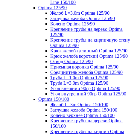
Line 150/100
Optima 125/90
Желоб L=3.0m Optima 125/90
Заглушка желоба Optima 125/90
Колено Optima 125/90
Крепление трубы на дерево Optima
125/90
Крепление трубы на кирпичную стену
Optima 125/90
Крюк желоба длинный Optima 125/90
Крюк желоба короткий Optima 125/90
Отвод Optima 125/90
Приемная воронка Optima 125/90
Соединитель желоба Optima 125/90
Труба L=1.0m Optima 125/90
Труба L=3.0m Optima 125/90
Угол внешний 90гр Optima 125/90
Угол внутренний 90гр Optima 125/90
Optima 150/100
Желоб L=3m Optima 150/100
Заглушка желоба Optima 150/100
Колено верхнее Optima 150/100
Крепление трубы на дерево Optima
150/100
Крепление трубы на кирпич Optima