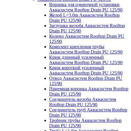
Воронка для одиночной установки
Аквасистем Rooftop Drain PU 125/90
Желоб L=3.0m Аквасистем Rooftop
Drain PU 125/90
Заглушка желоба Аквасистем Rooftop
Drain PU 125/90
Колено Аквасистем Rooftop Drain PU
125/90
Комплект крепления трубы
Аквасистем Rooftop Drain PU 125/90
Крюк длинный усиленный
Аквасистем Rooftop Drain PU 125/90
Крюк короткий усиленный
Аквасистем Rooftop Drain PU 125/90
Отвод Аквасистем Rooftop Drain PU
125/90
Приемная воронка Аквасистем Rooftop
Drain PU 125/90
Соединитель желоба Аквасистем
Rooftop Drain PU 125/90
Соединитель труб Аквасистем Rooftop
Drain PU 125/90
Тройник трубы Аквасистем Rooftop
Drain PU 125/90
Труба L=1.0m Аквасистем Rooftop