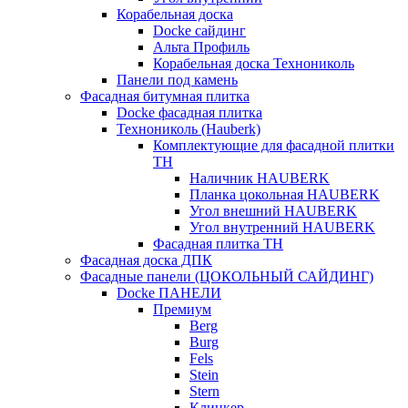
Корабельная доска
Docke сайдинг
Альта Профиль
Корабельная доска Технониколь
Панели под камень
Фасадная битумная плитка
Docke фасадная плитка
Технониколь (Hauberk)
Комплектующие для фасадной плитки
ТН
Наличник HAUBERK
Планка цокольная HAUBERK
Угол внешний HAUBERK
Угол внутренний HAUBERK
Фасадная плитка ТН
Фасадная доска ДПК
Фасадные панели (ЦОКОЛЬНЫЙ САЙДИНГ)
Docke ПАНЕЛИ
Премиум
Berg
Burg
Fels
Stein
Stern
Клинкер