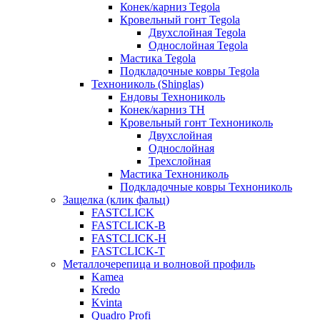
Конек/карниз Tegola
Кровельный гонт Tegola
Двухслойная Tegola
Однослойная Tegola
Мастика Tegola
Подкладочные ковры Tegola
Технониколь (Shinglas)
Ендовы Технониколь
Конек/карниз ТН
Кровельный гонт Технониколь
Двухслойная
Однослойная
Трехслойная
Мастика Технониколь
Подкладочные ковры Технониколь
Защелка (клик фальц)
FASTCLICK
FASTCLICK-B
FASTCLICK-H
FASTCLICK-T
Металлочерепица и волновой профиль
Kamea
Kredo
Kvinta
Quadro Profi