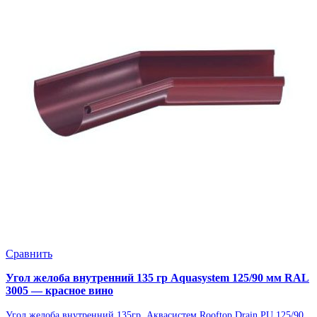
Сравнить
Угол желоба внутренний 135 гр Aquasystem 125/90 мм RAL
3005 — красное вино
Угол желоба внутренний 135гр. Аквасистем Rooftop Drain PU 125/90