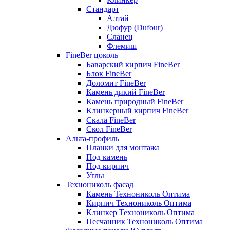
Стандарт
Алтай
Дюфур (Dufour)
Сланец
Флемиш
FineBer цоколь
Баварский кирпич FineBer
Блок FineBer
Доломит FineBer
Камень дикий FineBer
Камень природный FineBer
Клинкерный кирпич FineBer
Скала FineBer
Скол FineBer
Альта-профиль
Планки для монтажа
Под камень
Под кирпич
Углы
Технониколь фасад
Камень Технониколь Оптима
Кирпич Технониколь Оптима
Клинкер Технониколь Оптима
Песчанник Технониколь Оптима