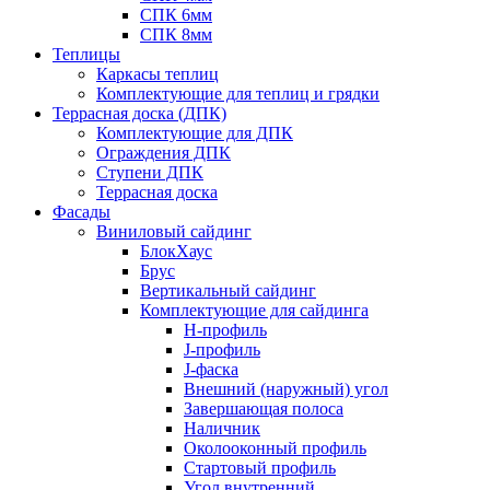
СПК 6мм
СПК 8мм
Теплицы
Каркасы теплиц
Комплектующие для теплиц и грядки
Террасная доска (ДПК)
Комплектующие для ДПК
Ограждения ДПК
Ступени ДПК
Террасная доска
Фасады
Виниловый сайдинг
БлокХаус
Брус
Вертикальный сайдинг
Комплектующие для сайдинга
H-профиль
J-профиль
J-фаска
Внешний (наружный) угол
Завершающая полоса
Наличник
Околооконный профиль
Стартовый профиль
Угол внутренний