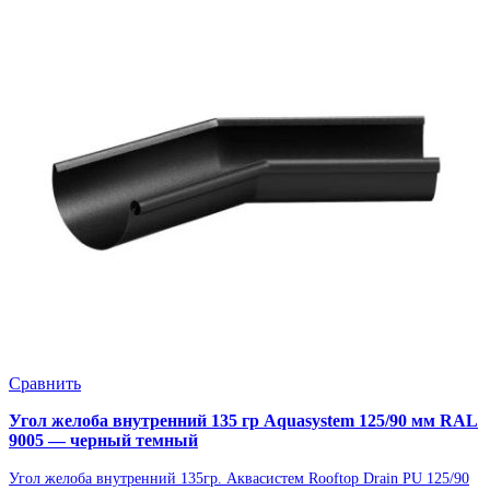
Сравнить
Угол желоба внутренний 135 гр Aquasystem 125/90 мм RAL
9005 — черный темный
Угол желоба внутренний 135гр. Аквасистем Rooftop Drain PU 125/90