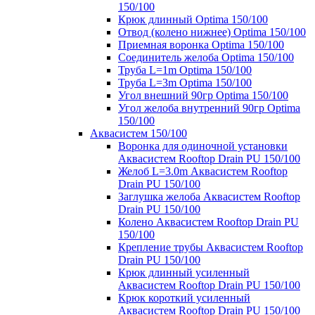
150/100
Крюк длинный Optima 150/100
Отвод (колено нижнее) Optima 150/100
Приемная воронка Optima 150/100
Соединитель желоба Optima 150/100
Труба L=1m Optima 150/100
Труба L=3m Optima 150/100
Угол внешний 90гр Optima 150/100
Угол желоба внутренний 90гр Optima
150/100
Аквасистем 150/100
Воронка для одиночной установки
Аквасистем Rooftop Drain PU 150/100
Желоб L=3.0m Аквасистем Rooftop
Drain PU 150/100
Заглушка желоба Аквасистем Rooftop
Drain PU 150/100
Колено Аквасистем Rooftop Drain PU
150/100
Крепление трубы Аквасистем Rooftop
Drain PU 150/100
Крюк длинный усиленный
Аквасистем Rooftop Drain PU 150/100
Крюк короткий усиленный
Аквасистем Rooftop Drain PU 150/100