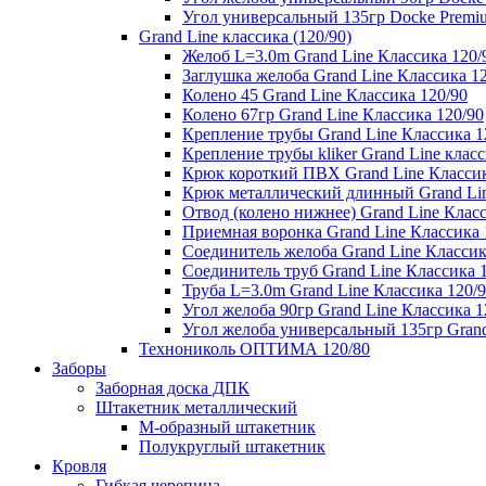
Угол универсальный 135гр Docke Premi
Grand Line классика (120/90)
Желоб L=3.0m Grand Line Классика 120/
Заглушка желоба Grand Line Классика 1
Колено 45 Grand Line Классика 120/90
Колено 67гр Grand Line Классика 120/90
Крепление трубы Grand Line Классика 1
Крепление трубы kliker Grand Line класс
Крюк короткий ПВХ Grand Line Классик
Крюк металлический длинный Grand Lin
Отвод (колено нижнее) Grand Line Класс
Приемная воронка Grand Line Классика 
Соединитель желоба Grand Line Классик
Соединитель труб Grand Line Классика 
Труба L=3.0m Grand Line Классика 120/
Угол желоба 90гр Grand Line Классика 1
Угол желоба универсальный 135гр Grand
Технониколь ОПТИМА 120/80
Заборы
Заборная доска ДПК
Штакетник металлический
М-образный штакетник
Полукруглый штакетник
Кровля
Гибкая черепица