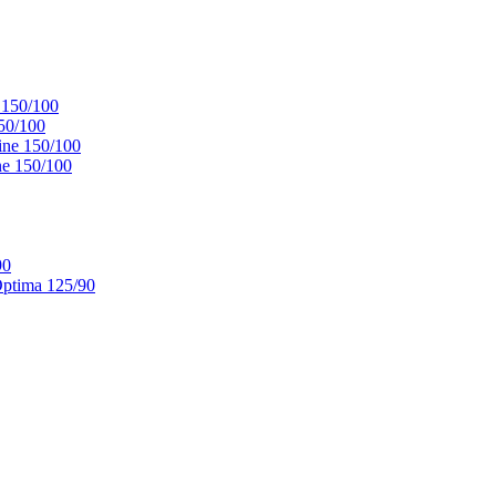
 150/100
50/100
ne 150/100
e 150/100
90
ptima 125/90