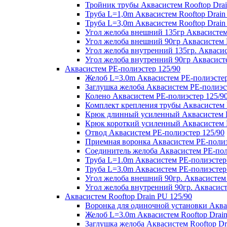
Тройник трубы Аквасистем Rooftop Drai
Труба L=1,0m Аквасистем Rooftop Drain
Труба L=3,0m Аквасистем Rooftop Drain
Угол желоба внешний 135гр Аквасистем 
Угол желоба внешний 90гр Аквасистем R
Угол желоба внутренний 135гр. Аквасис
Угол желоба внутренний 90гр Аквасисте
Аквасистем PE-полиэстер 125/90
Желоб L=3.0m Аквасистем PE-полиэстер
Заглушка желоба Аквасистем PE-полиэс
Колено Аквасистем PE-полиэстер 125/9
Комплект крепления трубы Аквасистем 
Крюк длинный усиленный Аквасистем P
Крюк короткий усиленный Аквасистем P
Отвод Аквасистем РЕ-полиэстер 125/90
Приемная воронка Аквасистем PE-полиэ
Соединитель желоба Аквасистем PE-пол
Труба L=1.0m Аквасистем PE-полиэстер
Труба L=3.0m Аквасистем PE-полиэстер
Угол желоба внешний 90гр. Аквасистем
Угол желоба внутренний 90гр. Аквасист
Аквасистем Rooftop Drain PU 125/90
Воронка для одиночной установки Аквас
Желоб L=3.0m Аквасистем Rooftop Drain
Заглушка желоба Аквасистем Rooftop Dr