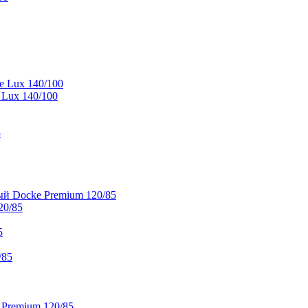
e Lux 140/100
 Lux 140/100
5
й Docke Premium 120/85
20/85
5
/85
 Premium 120/85