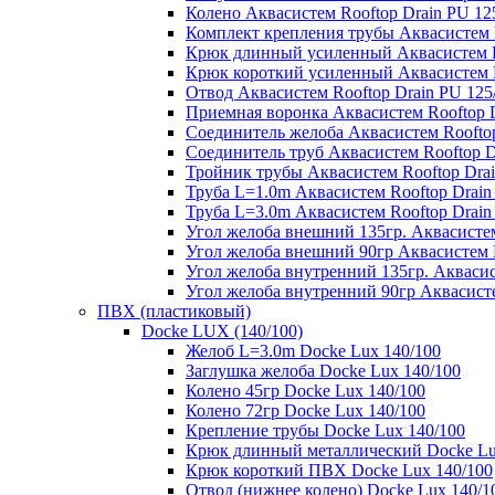
Колено Аквасистем Rooftop Drain PU 12
Комплект крепления трубы Аквасистем R
Крюк длинный усиленный Аквасистем Ro
Крюк короткий усиленный Аквасистем R
Отвод Аквасистем Rooftop Drain PU 125
Приемная воронка Аквасистем Rooftop D
Соединитель желоба Аквасистем Rooftop
Соединитель труб Аквасистем Rooftop D
Тройник трубы Аквасистем Rooftop Drai
Труба L=1.0m Аквасистем Rooftop Drain
Труба L=3.0m Аквасистем Rooftop Drain
Угол желоба внешний 135гр. Аквасистем
Угол желоба внешний 90гр Аквасистем R
Угол желоба внутренний 135гр. Аквасис
Угол желоба внутренний 90гр Аквасисте
ПВХ (пластиковый)
Docke LUX (140/100)
Желоб L=3.0m Docke Lux 140/100
Заглушка желоба Docke Lux 140/100
Колено 45гр Docke Lux 140/100
Колено 72гр Docke Lux 140/100
Крепление трубы Docke Lux 140/100
Крюк длинный металлический Docke Lu
Крюк короткий ПВХ Docke Lux 140/100
Отвод (нижнее колено) Docke Lux 140/1