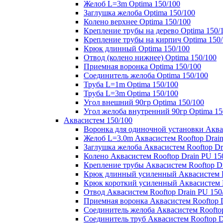
Желоб L=3m Optima 150/100
Заглушка желоба Optima 150/100
Колено верхнее Optima 150/100
Крепление трубы на дерево Optima 150/
Крепление трубы на кирпич Optima 150
Крюк длинный Optima 150/100
Отвод (колено нижнее) Optima 150/100
Приемная воронка Optima 150/100
Соединитель желоба Optima 150/100
Труба L=1m Optima 150/100
Труба L=3m Optima 150/100
Угол внешний 90гр Optima 150/100
Угол желоба внутренний 90гр Optima 15
Аквасистем 150/100
Воронка для одиночной установки Аквас
Желоб L=3.0m Аквасистем Rooftop Drain
Заглушка желоба Аквасистем Rooftop Dr
Колено Аквасистем Rooftop Drain PU 15
Крепление трубы Аквасистем Rooftop Dr
Крюк длинный усиленный Аквасистем Ro
Крюк короткий усиленный Аквасистем R
Отвод Аквасистем Rooftop Drain PU 150
Приемная воронка Аквасистем Rooftop D
Соединитель желоба Аквасистем Rooftop
Соединитель труб Аквасистем Rooftop D