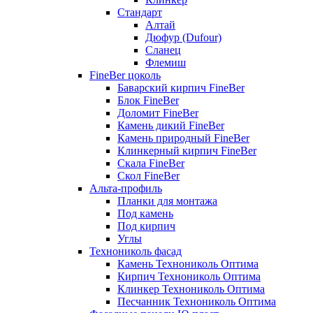
Стандарт
Алтай
Дюфур (Dufour)
Сланец
Флемиш
FineBer цоколь
Баварский кирпич FineBer
Блок FineBer
Доломит FineBer
Камень дикий FineBer
Камень природный FineBer
Клинкерный кирпич FineBer
Скала FineBer
Скол FineBer
Альта-профиль
Планки для монтажа
Под камень
Под кирпич
Углы
Технониколь фасад
Камень Технониколь Оптима
Кирпич Технониколь Оптима
Клинкер Технониколь Оптима
Песчанник Технониколь Оптима