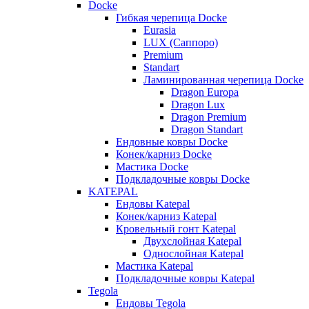
Docke
Гибкая черепица Docke
Eurasia
LUX (Саппоро)
Premium
Standart
Ламинированная черепица Docke
Dragon Europa
Dragon Lux
Dragon Premium
Dragon Standart
Ендовные ковры Docke
Конек/карниз Docke
Мастика Docke
Подкладочные ковры Docke
KATEPAL
Ендовы Katepal
Конек/карниз Katepal
Кровельный гонт Katepal
Двухслойная Katepal
Однослойная Katepal
Мастика Katepal
Подкладочные ковры Katepal
Tegola
Ендовы Tegola