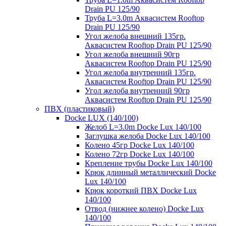
Drain PU 125/90
Труба L=3.0m Аквасистем Rooftop
Drain PU 125/90
Угол желоба внешний 135гр.
Аквасистем Rooftop Drain PU 125/90
Угол желоба внешний 90гр
Аквасистем Rooftop Drain PU 125/90
Угол желоба внутренний 135гр.
Аквасистем Rooftop Drain PU 125/90
Угол желоба внутренний 90гр
Аквасистем Rooftop Drain PU 125/90
ПВХ (пластиковый)
Docke LUX (140/100)
Желоб L=3.0m Docke Lux 140/100
Заглушка желоба Docke Lux 140/100
Колено 45гр Docke Lux 140/100
Колено 72гр Docke Lux 140/100
Крепление трубы Docke Lux 140/100
Крюк длинный металлический Docke
Lux 140/100
Крюк короткий ПВХ Docke Lux
140/100
Отвод (нижнее колено) Docke Lux
140/100