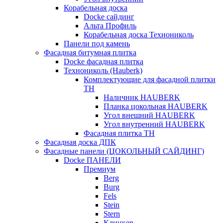
Корабельная доска
Docke сайдинг
Альта Профиль
Корабельная доска Технониколь
Панели под камень
Фасадная битумная плитка
Docke фасадная плитка
Технониколь (Hauberk)
Комплектующие для фасадной плитки
ТН
Наличник HAUBERK
Планка цокольная HAUBERK
Угол внешний HAUBERK
Угол внутренний HAUBERK
Фасадная плитка ТН
Фасадная доска ДПК
Фасадные панели (ЦОКОЛЬНЫЙ САЙДИНГ)
Docke ПАНЕЛИ
Премиум
Berg
Burg
Fels
Stein
Stern
Клинкер