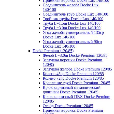
Приемная воронка Docke Lux 140/100
Соединитель желоба Docke Lux
140/100
Соединитель труб Docke Lux 140/100
Тройник трубы Docke Lux 140/100
Труба L=1.5m Docke Lux 140/100
Труба L=3,0m Docke Lux 140/100
Угол желоба универсальный 135гр
Docke Lux 140/100
Угол желоба универсальный 90гр
Docke Lux 140/100
Docke Premium (120/85)
Желоб L=3.0m Docke Premium 120/85
Заглушка воронки Docke Premium
120/85
Заглушка желоба Docke Premium 120/85
Колено 45гр Docke Premium 120/85
Колено 72гр Docke Premium 120/85
Крепление труб Docke Premium 120/85
Крюк карнизный металлический
длинный Docke Premium 120/85
Крюк карнизный ПВХ Docke Premium
120/85
Отвод Docke Premium 120/85
Приемная воронка Docke Premium