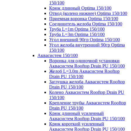
150/100
Крюк длинный Optima 150/100
Отвод (колено нижнее) Optima 150/100
Приемная воронка Optima 150/100
Соединитель желоба Optima 150/100
Труба L=1m Optima 150/100
Труба L=3m Optima 150/100
Угол внешний 90гр Optima 150/100
Угол желоба внутренний 90гр Optima
150/100
Аквасистем 150/100
Воронка для одиночной установки
Аквасистем Rooftop Drain PU 150/100
Желоб L=3.0m Аквасистем Rooftop
Drain PU 150/100
Заглушка желоба Аквасистем Rooftop
Drain PU 150/100
Колено Аквасистем Rooftop Drain PU
150/100
Крепление трубы Аквасистем Rooftop
Drain PU 150/100
Крюк длинный усиленный
Аквасистем Rooftop Drain PU 150/100
Крюк короткий усиленный
Аквасистем Rooftop Drain PU 150/100