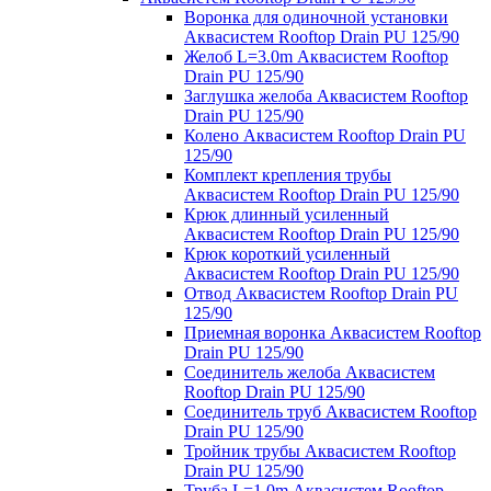
Воронка для одиночной установки
Аквасистем Rooftop Drain PU 125/90
Желоб L=3.0m Аквасистем Rooftop
Drain PU 125/90
Заглушка желоба Аквасистем Rooftop
Drain PU 125/90
Колено Аквасистем Rooftop Drain PU
125/90
Комплект крепления трубы
Аквасистем Rooftop Drain PU 125/90
Крюк длинный усиленный
Аквасистем Rooftop Drain PU 125/90
Крюк короткий усиленный
Аквасистем Rooftop Drain PU 125/90
Отвод Аквасистем Rooftop Drain PU
125/90
Приемная воронка Аквасистем Rooftop
Drain PU 125/90
Соединитель желоба Аквасистем
Rooftop Drain PU 125/90
Соединитель труб Аквасистем Rooftop
Drain PU 125/90
Тройник трубы Аквасистем Rooftop
Drain PU 125/90
Труба L=1.0m Аквасистем Rooftop