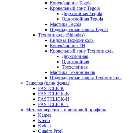
Конек/карниз Tegola
Кровельный гонт Tegola
Двухслойная Tegola
Однослойная Tegola
Мастика Tegola
Подкладочные ковры Tegola
Технониколь (Shinglas)
Ендовы Технониколь
Конек/карниз ТН
Кровельный гонт Технониколь
Двухслойная
Однослойная
Трехслойная
Мастика Технониколь
Подкладочные ковры Технониколь
Защелка (клик фальц)
FASTCLICK
FASTCLICK-B
FASTCLICK-H
FASTCLICK-T
Металлочерепица и волновой профиль
Kamea
Kredo
Kvinta
Quadro Profi