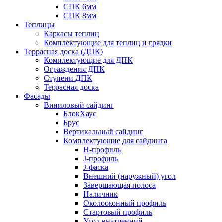
СПК 6мм
СПК 8мм
Теплицы
Каркасы теплиц
Комплектующие для теплиц и грядки
Террасная доска (ДПК)
Комплектующие для ДПК
Ограждения ДПК
Ступени ДПК
Террасная доска
Фасады
Виниловый сайдинг
БлокХаус
Брус
Вертикальный сайдинг
Комплектующие для сайдинга
H-профиль
J-профиль
J-фаска
Внешний (наружный) угол
Завершающая полоса
Наличник
Околооконный профиль
Стартовый профиль
Угол внутренний