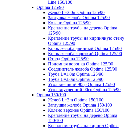
Line 150/100
Optima 125/90
Желоб L=3.0m Optima 125/90
Заглушка желоба Optima 125/90
Колено Optima 125/90
Крепление трубы на дерево Optima
125/90
Крепление трубы на кирпичную стену
Optima 125/90
Крюк желоба длинный Optima 125/90
Крюк желоба короткий Optima 125/90
Отвод Optima 125/90
Приемная воронка Optima 125/90
Соединитель желоба Optima 125/90
Труба L=1.0m Optima 125/90
Труба L=3.0m Optima 125/90
Угол внешний 90гр Optima 125/90
Угол внутренний 90гр Optima 125/90
Optima 150/100
Желоб L=3m Optima 150/100
Заглушка желоба Optima 150/100
Колено верхнее Optima 150/100
Крепление трубы на дерево Optima
150/100
Крепление трубы на кирпич Optima