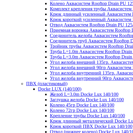
Колено Аквасистем Rooftop Drain PU 12
Комплект крепления трубы Аквасистем R
Крюк длинный усиленный Аквасистем Ro
Крюк короткий усиленный Аквасистем R
Отвод Аквасистем Rooftop Drain PU 125
Приемная воронка Аквасистем Rooftop D
Соединитель желоба Аквасистем Rooftop
Соединитель труб Аквасистем Rooftop D
Тройник трубы Аквасистем Rooftop Drai
Труба L=1.0m Аквасистем Rooftop Drain
Труба L=3.0m Аквасистем Rooftop Drain
Угол желоба внешний 135гр. Аквасистем
Угол желоба внешний 90гр Аквасистем R
Угол желоба внутренний 135гр. Аквасис
Угол желоба внутренний 90гр Аквасисте
ПВХ (пластиковый)
Docke LUX (140/100)
Желоб L=3.0m Docke Lux 140/100
Заглушка желоба Docke Lux 140/100
Колено 45гр Docke Lux 140/100
Колено 72гр Docke Lux 140/100
Крепление трубы Docke Lux 140/100
Крюк длинный металлический Docke Lu
Крюк короткий ПВХ Docke Lux 140/100
Отвод (нижнее колено) Docke Lux 140/1