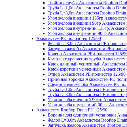
Тройник трубы Аквасистем Rooftop Drai
Труба L=1,0m Аквасистем Rooftop Drain
Труба L=3,0m Аквасистем Rooftop Drain
Угол желоба внешний 135гр Аквасистем 
Угол желоба внешний 90гр Аквасистем R
Угол желоба внутренний 135гр. Аквасис
Угол желоба внутренний 90гр Аквасисте
Аквасистем PE-полиэстер 125/90
Желоб L=3.0m Аквасистем PE-полиэстер
Заглушка желоба Аквасистем PE-полиэс
Колено Аквасистем PE-полиэстер 125/9
Комплект крепления трубы Аквасистем 
Крюк длинный усиленный Аквасистем P
Крюк короткий усиленный Аквасистем P
Отвод Аквасистем РЕ-полиэстер 125/90
Приемная воронка Аквасистем PE-полиэ
Соединитель желоба Аквасистем PE-пол
Труба L=1.0m Аквасистем PE-полиэстер
Труба L=3.0m Аквасистем PE-полиэстер
Угол желоба внешний 90гр. Аквасистем
Угол желоба внутренний 90гр. Аквасист
Аквасистем Rooftop Drain PU 125/90
Воронка для одиночной установки Аквас
Желоб L=3.0m Аквасистем Rooftop Drain
Заглушка желоба Аквасистем Rooftop Dr