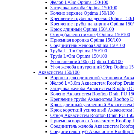
Желоб L=3m Optima 150/100
Заглушка желоба Optima 150/100
Колено верхнее Optima 150/100
Крепление трубы на дерево Optima 150/
Крепление трубы на кирпич Optima 150
Крюк длинный Optima 150/100
Отвод (колено нижнее) Optima 150/100
Приемная воронка Optima 150/100
Соединитель желоба Optima 150/100
Труба L=1m Optima 150/100
Труба L=3m Optima 150/100
Угол внешний 90гр Optima 150/100
Угол желоба внутренний 90гр Optima 15
Аквасистем 150/100
Воронка для одиночной установки Аквас
Желоб L=3.0m Аквасистем Rooftop Drain
Заглушка желоба Аквасистем Rooftop Dr
Колено Аквасистем Rooftop Drain PU 15
Крепление трубы Аквасистем Rooftop Dr
Крюк длинный усиленный Аквасистем Ro
Крюк короткий усиленный Аквасистем R
Отвод Аквасистем Rooftop Drain PU 150
Приемная воронка Аквасистем Rooftop D
Соединитель желоба Аквасистем Rooftop
Соединитель труб Аквасистем Rooftop D