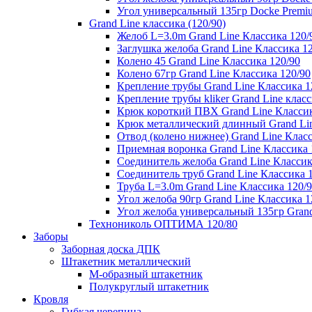
Угол универсальный 135гр Docke Premi
Grand Line классика (120/90)
Желоб L=3.0m Grand Line Классика 120/
Заглушка желоба Grand Line Классика 1
Колено 45 Grand Line Классика 120/90
Колено 67гр Grand Line Классика 120/90
Крепление трубы Grand Line Классика 1
Крепление трубы kliker Grand Line класс
Крюк короткий ПВХ Grand Line Классик
Крюк металлический длинный Grand Lin
Отвод (колено нижнее) Grand Line Класс
Приемная воронка Grand Line Классика 
Соединитель желоба Grand Line Классик
Соединитель труб Grand Line Классика 
Труба L=3.0m Grand Line Классика 120/
Угол желоба 90гр Grand Line Классика 1
Угол желоба универсальный 135гр Grand
Технониколь ОПТИМА 120/80
Заборы
Заборная доска ДПК
Штакетник металлический
М-образный штакетник
Полукруглый штакетник
Кровля
Гибкая черепица