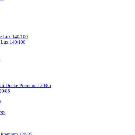
e Lux 140/100
 Lux 140/100
5
й Docke Premium 120/85
20/85
5
/85
 Premium 120/85