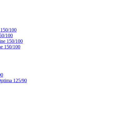
 150/100
50/100
ne 150/100
e 150/100
90
ptima 125/90