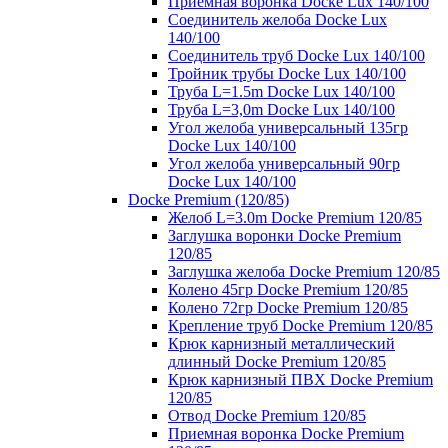
Приемная воронка Docke Lux 140/100
Соединитель желоба Docke Lux
140/100
Соединитель труб Docke Lux 140/100
Тройник трубы Docke Lux 140/100
Труба L=1.5m Docke Lux 140/100
Труба L=3,0m Docke Lux 140/100
Угол желоба универсальный 135гр
Docke Lux 140/100
Угол желоба универсальный 90гр
Docke Lux 140/100
Docke Premium (120/85)
Желоб L=3.0m Docke Premium 120/85
Заглушка воронки Docke Premium
120/85
Заглушка желоба Docke Premium 120/85
Колено 45гр Docke Premium 120/85
Колено 72гр Docke Premium 120/85
Крепление труб Docke Premium 120/85
Крюк карнизный металлический
длинный Docke Premium 120/85
Крюк карнизный ПВХ Docke Premium
120/85
Отвод Docke Premium 120/85
Приемная воронка Docke Premium