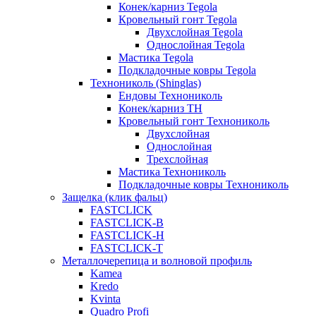
Конек/карниз Tegola
Кровельный гонт Tegola
Двухслойная Tegola
Однослойная Tegola
Мастика Tegola
Подкладочные ковры Tegola
Технониколь (Shinglas)
Ендовы Технониколь
Конек/карниз ТН
Кровельный гонт Технониколь
Двухслойная
Однослойная
Трехслойная
Мастика Технониколь
Подкладочные ковры Технониколь
Защелка (клик фальц)
FASTCLICK
FASTCLICK-B
FASTCLICK-H
FASTCLICK-T
Металлочерепица и волновой профиль
Kamea
Kredo
Kvinta
Quadro Profi