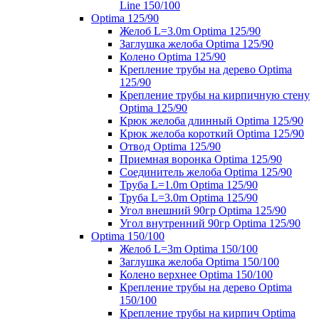
Line 150/100
Optima 125/90
Желоб L=3.0m Optima 125/90
Заглушка желоба Optima 125/90
Колено Optima 125/90
Крепление трубы на дерево Optima
125/90
Крепление трубы на кирпичную стену
Optima 125/90
Крюк желоба длинный Optima 125/90
Крюк желоба короткий Optima 125/90
Отвод Optima 125/90
Приемная воронка Optima 125/90
Соединитель желоба Optima 125/90
Труба L=1.0m Optima 125/90
Труба L=3.0m Optima 125/90
Угол внешний 90гр Optima 125/90
Угол внутренний 90гр Optima 125/90
Optima 150/100
Желоб L=3m Optima 150/100
Заглушка желоба Optima 150/100
Колено верхнее Optima 150/100
Крепление трубы на дерево Optima
150/100
Крепление трубы на кирпич Optima