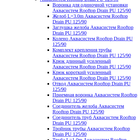
Воронка для одиночной установки
Аквасистем Rooftop Drain PU 125/90
Желоб L=3.0m Аквасистем Rooftop
Drain PU 125/90
Заглушка желоба Аквасистем Rooftop
Drain PU 125/90
Колено Аквасистем Rooftop Drain PU
125/90
Комплект крепления трубы
Аквасистем Rooftop Drain PU 125/90
Крюк длинный усиленный
Аквасистем Rooftop Drain PU 125/90
Крюк короткий усиленный
Аквасистем Rooftop Drain PU 125/90
Отвод Аквасистем Rooftop Drain PU
125/90
Приемная воронка Аквасистем Rooftop
Drain PU 125/90
Соединитель желоба Аквасистем
Rooftop Drain PU 125/90
Соединитель труб Аквасистем Rooftop
Drain PU 125/90
Тройник трубы Аквасистем Rooftop
Drain PU 125/90
Труба L=1.0m Аквасистем Rooftop