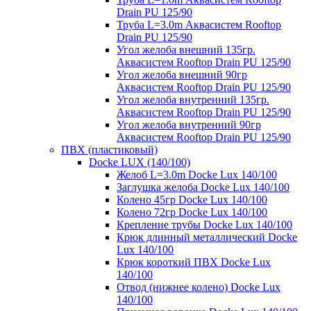
Drain PU 125/90
Труба L=3.0m Аквасистем Rooftop
Drain PU 125/90
Угол желоба внешний 135гр.
Аквасистем Rooftop Drain PU 125/90
Угол желоба внешний 90гр
Аквасистем Rooftop Drain PU 125/90
Угол желоба внутренний 135гр.
Аквасистем Rooftop Drain PU 125/90
Угол желоба внутренний 90гр
Аквасистем Rooftop Drain PU 125/90
ПВХ (пластиковый)
Docke LUX (140/100)
Желоб L=3.0m Docke Lux 140/100
Заглушка желоба Docke Lux 140/100
Колено 45гр Docke Lux 140/100
Колено 72гр Docke Lux 140/100
Крепление трубы Docke Lux 140/100
Крюк длинный металлический Docke
Lux 140/100
Крюк короткий ПВХ Docke Lux
140/100
Отвод (нижнее колено) Docke Lux
140/100