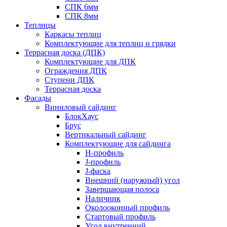
СПК 6мм
СПК 8мм
Теплицы
Каркасы теплиц
Комплектующие для теплиц и грядки
Террасная доска (ДПК)
Комплектующие для ДПК
Ограждения ДПК
Ступени ДПК
Террасная доска
Фасады
Виниловый сайдинг
БлокХаус
Брус
Вертикальный сайдинг
Комплектующие для сайдинга
H-профиль
J-профиль
J-фаска
Внешний (наружный) угол
Завершающая полоса
Наличник
Околооконный профиль
Стартовый профиль
Угол внутренний