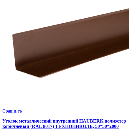
Сравнить
Уголок металлический внутренний HAUBERK полиэстер
коричневый (RAL 8017) ТЕХНОНИКОЛЬ, 50*50*2000