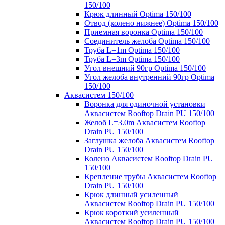
150/100
Крюк длинный Optima 150/100
Отвод (колено нижнее) Optima 150/100
Приемная воронка Optima 150/100
Соединитель желоба Optima 150/100
Труба L=1m Optima 150/100
Труба L=3m Optima 150/100
Угол внешний 90гр Optima 150/100
Угол желоба внутренний 90гр Optima
150/100
Аквасистем 150/100
Воронка для одиночной установки
Аквасистем Rooftop Drain PU 150/100
Желоб L=3.0m Аквасистем Rooftop
Drain PU 150/100
Заглушка желоба Аквасистем Rooftop
Drain PU 150/100
Колено Аквасистем Rooftop Drain PU
150/100
Крепление трубы Аквасистем Rooftop
Drain PU 150/100
Крюк длинный усиленный
Аквасистем Rooftop Drain PU 150/100
Крюк короткий усиленный
Аквасистем Rooftop Drain PU 150/100