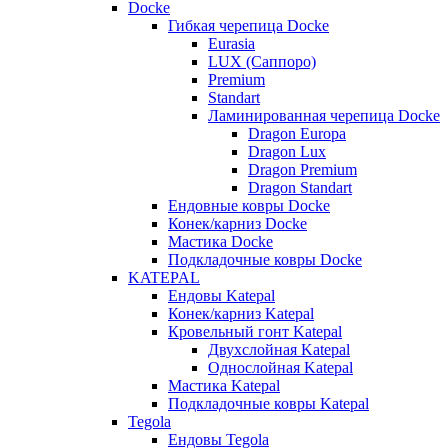
Docke
Гибкая черепица Docke
Eurasia
LUX (Саппоро)
Premium
Standart
Ламинированная черепица Docke
Dragon Europa
Dragon Lux
Dragon Premium
Dragon Standart
Ендовные ковры Docke
Конек/карниз Docke
Мастика Docke
Подкладочные ковры Docke
KATEPAL
Ендовы Katepal
Конек/карниз Katepal
Кровельный гонт Katepal
Двухслойная Katepal
Однослойная Katepal
Мастика Katepal
Подкладочные ковры Katepal
Tegola
Ендовы Tegola