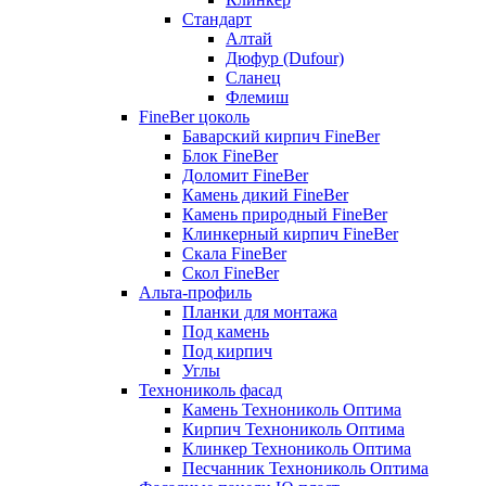
Стандарт
Алтай
Дюфур (Dufour)
Сланец
Флемиш
FineBer цоколь
Баварский кирпич FineBer
Блок FineBer
Доломит FineBer
Камень дикий FineBer
Камень природный FineBer
Клинкерный кирпич FineBer
Скала FineBer
Скол FineBer
Альта-профиль
Планки для монтажа
Под камень
Под кирпич
Углы
Технониколь фасад
Камень Технониколь Оптима
Кирпич Технониколь Оптима
Клинкер Технониколь Оптима
Песчанник Технониколь Оптима