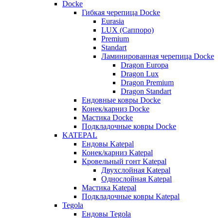
Docke
Гибкая черепица Docke
Eurasia
LUX (Саппоро)
Premium
Standart
Ламинированная черепица Docke
Dragon Europa
Dragon Lux
Dragon Premium
Dragon Standart
Ендовные ковры Docke
Конек/карниз Docke
Мастика Docke
Подкладочные ковры Docke
KATEPAL
Ендовы Katepal
Конек/карниз Katepal
Кровельный гонт Katepal
Двухслойная Katepal
Однослойная Katepal
Мастика Katepal
Подкладочные ковры Katepal
Tegola
Ендовы Tegola