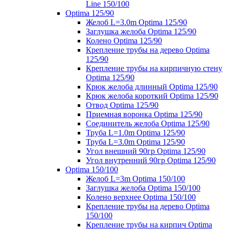
Line 150/100
Optima 125/90
Желоб L=3.0m Optima 125/90
Заглушка желоба Optima 125/90
Колено Optima 125/90
Крепление трубы на дерево Optima
125/90
Крепление трубы на кирпичную стену
Optima 125/90
Крюк желоба длинный Optima 125/90
Крюк желоба короткий Optima 125/90
Отвод Optima 125/90
Приемная воронка Optima 125/90
Соединитель желоба Optima 125/90
Труба L=1.0m Optima 125/90
Труба L=3.0m Optima 125/90
Угол внешний 90гр Optima 125/90
Угол внутренний 90гр Optima 125/90
Optima 150/100
Желоб L=3m Optima 150/100
Заглушка желоба Optima 150/100
Колено верхнее Optima 150/100
Крепление трубы на дерево Optima
150/100
Крепление трубы на кирпич Optima