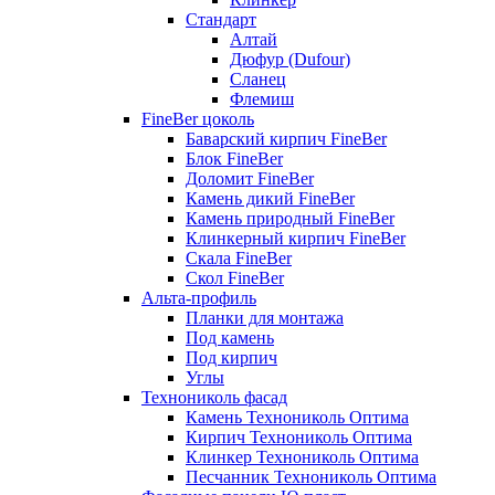
Стандарт
Алтай
Дюфур (Dufour)
Сланец
Флемиш
FineBer цоколь
Баварский кирпич FineBer
Блок FineBer
Доломит FineBer
Камень дикий FineBer
Камень природный FineBer
Клинкерный кирпич FineBer
Скала FineBer
Скол FineBer
Альта-профиль
Планки для монтажа
Под камень
Под кирпич
Углы
Технониколь фасад
Камень Технониколь Оптима
Кирпич Технониколь Оптима
Клинкер Технониколь Оптима
Песчанник Технониколь Оптима