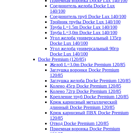
Приемная воронка Docke Lux 140/100
Соединитель желоба Docke Lux
140/100
Соединитель труб Docke Lux 140/100
Тройник трубы Docke Lux 140/100
Труба L=1.5m Docke Lux 140/100
Труба L=3,0m Docke Lux 140/100
Угол желоба универсальный 135гр
Docke Lux 140/100
Угол желоба универсальный 90гр
Docke Lux 140/100
Docke Premium (120/85)
Желоб L=3.0m Docke Premium 120/85
Заглушка воронки Docke Premium
120/85
Заглушка желоба Docke Premium 120/85
Колено 45гр Docke Premium 120/85
Колено 72гр Docke Premium 120/85
Крепление труб Docke Premium 120/85
Крюк карнизный металлический
длинный Docke Premium 120/85
Крюк карнизный ПВХ Docke Premium
120/85
Отвод Docke Premium 120/85
Приемная воронка Docke Premium