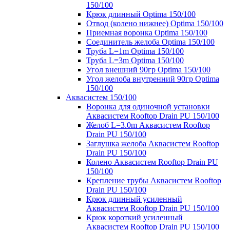
150/100
Крюк длинный Optima 150/100
Отвод (колено нижнее) Optima 150/100
Приемная воронка Optima 150/100
Соединитель желоба Optima 150/100
Труба L=1m Optima 150/100
Труба L=3m Optima 150/100
Угол внешний 90гр Optima 150/100
Угол желоба внутренний 90гр Optima
150/100
Аквасистем 150/100
Воронка для одиночной установки
Аквасистем Rooftop Drain PU 150/100
Желоб L=3.0m Аквасистем Rooftop
Drain PU 150/100
Заглушка желоба Аквасистем Rooftop
Drain PU 150/100
Колено Аквасистем Rooftop Drain PU
150/100
Крепление трубы Аквасистем Rooftop
Drain PU 150/100
Крюк длинный усиленный
Аквасистем Rooftop Drain PU 150/100
Крюк короткий усиленный
Аквасистем Rooftop Drain PU 150/100