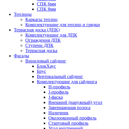
СПК 6мм
СПК 8мм
Теплицы
Каркасы теплиц
Комплектующие для теплиц и грядки
Террасная доска (ДПК)
Комплектующие для ДПК
Ограждения ДПК
Ступени ДПК
Террасная доска
Фасады
Виниловый сайдинг
БлокХаус
Брус
Вертикальный сайдинг
Комплектующие для сайдинга
H-профиль
J-профиль
J-фаска
Внешний (наружный) угол
Завершающая полоса
Наличник
Околооконный профиль
Стартовый профиль
Угол внутренний