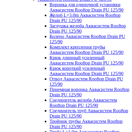
Воронка для одиночной установки
Аквасистем Rooftop Drain PU 125/90
Желоб L=3.0m Аквасистем Rooftop
Drain PU 125/90
Заглушка желоба Аквасистем Rooftop
Drain PU 125/90
Колено Аквасистем Rooftop Drain PU
125/90
Комплект крепления трубы
Аквасистем Rooftop Drain PU 125/90
Крюк длинный усиленный
Аквасистем Rooftop Drain PU 125/90
Крюк короткий усиленный
Аквасистем Rooftop Drain PU 125/90
Отвод Аквасистем Rooftop Drain PU
125/90
Приемная воронка Аквасистем Rooftop
Drain PU 125/90
Соединитель желоба Аквасистем
Rooftop Drain PU 125/90
Соединитель труб Аквасистем Rooftop
Drain PU 125/90
Тройник трубы Аквасистем Rooftop
Drain PU 125/90
Труба L=1.0m Аквасистем Rooftop