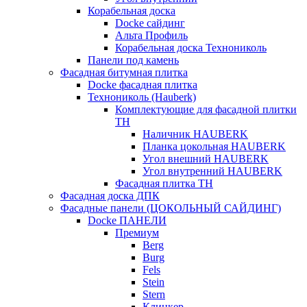
Корабельная доска
Docke сайдинг
Альта Профиль
Корабельная доска Технониколь
Панели под камень
Фасадная битумная плитка
Docke фасадная плитка
Технониколь (Hauberk)
Комплектующие для фасадной плитки
ТН
Наличник HAUBERK
Планка цокольная HAUBERK
Угол внешний HAUBERK
Угол внутренний HAUBERK
Фасадная плитка ТН
Фасадная доска ДПК
Фасадные панели (ЦОКОЛЬНЫЙ САЙДИНГ)
Docke ПАНЕЛИ
Премиум
Berg
Burg
Fels
Stein
Stern
Клинкер