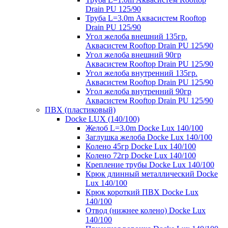
Drain PU 125/90
Труба L=3.0m Аквасистем Rooftop
Drain PU 125/90
Угол желоба внешний 135гр.
Аквасистем Rooftop Drain PU 125/90
Угол желоба внешний 90гр
Аквасистем Rooftop Drain PU 125/90
Угол желоба внутренний 135гр.
Аквасистем Rooftop Drain PU 125/90
Угол желоба внутренний 90гр
Аквасистем Rooftop Drain PU 125/90
ПВХ (пластиковый)
Docke LUX (140/100)
Желоб L=3.0m Docke Lux 140/100
Заглушка желоба Docke Lux 140/100
Колено 45гр Docke Lux 140/100
Колено 72гр Docke Lux 140/100
Крепление трубы Docke Lux 140/100
Крюк длинный металлический Docke
Lux 140/100
Крюк короткий ПВХ Docke Lux
140/100
Отвод (нижнее колено) Docke Lux
140/100