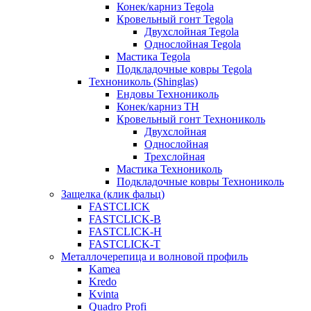
Конек/карниз Tegola
Кровельный гонт Tegola
Двухслойная Tegola
Однослойная Tegola
Мастика Tegola
Подкладочные ковры Tegola
Технониколь (Shinglas)
Ендовы Технониколь
Конек/карниз ТН
Кровельный гонт Технониколь
Двухслойная
Однослойная
Трехслойная
Мастика Технониколь
Подкладочные ковры Технониколь
Защелка (клик фальц)
FASTCLICK
FASTCLICK-B
FASTCLICK-H
FASTCLICK-T
Металлочерепица и волновой профиль
Kamea
Kredo
Kvinta
Quadro Profi