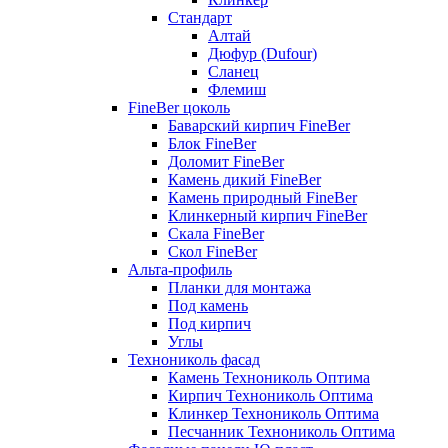
Стандарт
Алтай
Дюфур (Dufour)
Сланец
Флемиш
FineBer цоколь
Баварский кирпич FineBer
Блок FineBer
Доломит FineBer
Камень дикий FineBer
Камень природный FineBer
Клинкерный кирпич FineBer
Скала FineBer
Скол FineBer
Альта-профиль
Планки для монтажа
Под камень
Под кирпич
Углы
Технониколь фасад
Камень Технониколь Оптима
Кирпич Технониколь Оптима
Клинкер Технониколь Оптима
Песчанник Технониколь Оптима