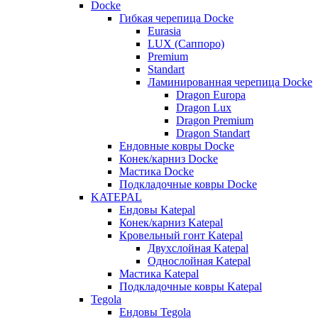
Docke
Гибкая черепица Docke
Eurasia
LUX (Саппоро)
Premium
Standart
Ламинированная черепица Docke
Dragon Europa
Dragon Lux
Dragon Premium
Dragon Standart
Ендовные ковры Docke
Конек/карниз Docke
Мастика Docke
Подкладочные ковры Docke
KATEPAL
Ендовы Katepal
Конек/карниз Katepal
Кровельный гонт Katepal
Двухслойная Katepal
Однослойная Katepal
Мастика Katepal
Подкладочные ковры Katepal
Tegola
Ендовы Tegola