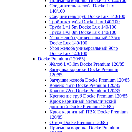
Приемная воронка Docke Lux 140/100
Соединитель желоба Docke Lux
140/100
Соединитель труб Docke Lux 140/100
Тройник трубы Docke Lux 140/100
Труба L=1.5m Docke Lux 140/100
Труба L=3,0m Docke Lux 140/100
Угол желоба универсальный 135гр
Docke Lux 140/100
Угол желоба универсальный 90гр
Docke Lux 140/100
Docke Premium (120/85)
Желоб L=3.0m Docke Premium 120/85
Заглушка воронки Docke Premium
120/85
Заглушка желоба Docke Premium 120/85
Колено 45гр Docke Premium 120/85
Колено 72гр Docke Premium 120/85
Крепление труб Docke Premium 120/85
Крюк карнизный металлический
длинный Docke Premium 120/85
Крюк карнизный ПВХ Docke Premium
120/85
Отвод Docke Premium 120/85
Приемная воронка Docke Premium