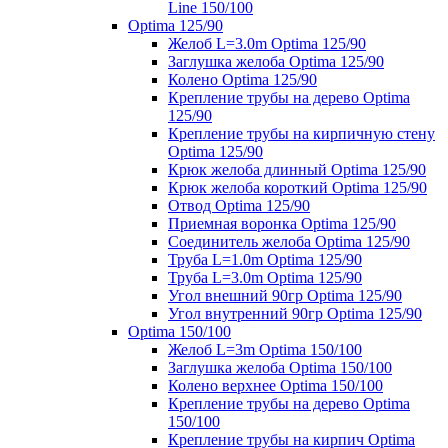
Line 150/100
Optima 125/90
Желоб L=3.0m Optima 125/90
Заглушка желоба Optima 125/90
Колено Optima 125/90
Крепление трубы на дерево Optima
125/90
Крепление трубы на кирпичную стену
Optima 125/90
Крюк желоба длинный Optima 125/90
Крюк желоба короткий Optima 125/90
Отвод Optima 125/90
Приемная воронка Optima 125/90
Соединитель желоба Optima 125/90
Труба L=1.0m Optima 125/90
Труба L=3.0m Optima 125/90
Угол внешний 90гр Optima 125/90
Угол внутренний 90гр Optima 125/90
Optima 150/100
Желоб L=3m Optima 150/100
Заглушка желоба Optima 150/100
Колено верхнее Optima 150/100
Крепление трубы на дерево Optima
150/100
Крепление трубы на кирпич Optima