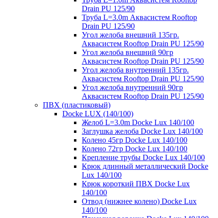
Drain PU 125/90
Труба L=3.0m Аквасистем Rooftop
Drain PU 125/90
Угол желоба внешний 135гр.
Аквасистем Rooftop Drain PU 125/90
Угол желоба внешний 90гр
Аквасистем Rooftop Drain PU 125/90
Угол желоба внутренний 135гр.
Аквасистем Rooftop Drain PU 125/90
Угол желоба внутренний 90гр
Аквасистем Rooftop Drain PU 125/90
ПВХ (пластиковый)
Docke LUX (140/100)
Желоб L=3.0m Docke Lux 140/100
Заглушка желоба Docke Lux 140/100
Колено 45гр Docke Lux 140/100
Колено 72гр Docke Lux 140/100
Крепление трубы Docke Lux 140/100
Крюк длинный металлический Docke
Lux 140/100
Крюк короткий ПВХ Docke Lux
140/100
Отвод (нижнее колено) Docke Lux
140/100