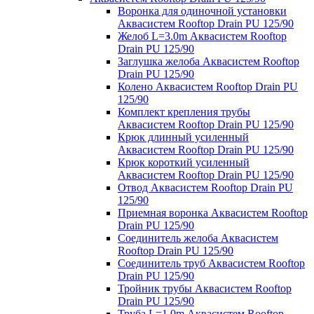
Воронка для одиночной установки
Аквасистем Rooftop Drain PU 125/90
Желоб L=3.0m Аквасистем Rooftop
Drain PU 125/90
Заглушка желоба Аквасистем Rooftop
Drain PU 125/90
Колено Аквасистем Rooftop Drain PU
125/90
Комплект крепления трубы
Аквасистем Rooftop Drain PU 125/90
Крюк длинный усиленный
Аквасистем Rooftop Drain PU 125/90
Крюк короткий усиленный
Аквасистем Rooftop Drain PU 125/90
Отвод Аквасистем Rooftop Drain PU
125/90
Приемная воронка Аквасистем Rooftop
Drain PU 125/90
Соединитель желоба Аквасистем
Rooftop Drain PU 125/90
Соединитель труб Аквасистем Rooftop
Drain PU 125/90
Тройник трубы Аквасистем Rooftop
Drain PU 125/90
Труба L=1.0m Аквасистем Rooftop