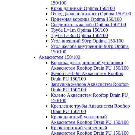
150/100
Крюк длинный Optima 150/100
Отвод (колено нижнее) Optima 150/100
Приемная воронка Optima 150/100
Соединитель желоба Optima 150/100
Труба L=1m Optima 150/100
Труба L=3m Optima 150/100
Угол внешний 90гр Optima 150/100
Угол желоба внутренний 90гр Optima
150/100
Аквасистем 150/100
Воронка для одиночной установки
Аквасистем Rooftop Drain PU 150/100
Желоб L=3.0m Аквасистем Rooftop
Drain PU 150/100
Заглушка желоба Аквасистем Rooftop
Drain PU 150/100
Колено Аквасистем Rooftop Drain PU
150/100
Крепление трубы Аквасистем Rooftop
Drain PU 150/100
Крюк длинный усиленный
Аквасистем Rooftop Drain PU 150/100
Крюк короткий усиленный
Аквасистем Rooftop Drain PU 150/100