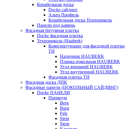
Корабельная доска
Docke сайдинг
Альта Профиль
Корабельная доска Технониколь
Панели под камень
Фасадная битумная плитка
Docke фасадная плитка
Технониколь (Hauberk)
Комплектующие для фасадной плитки
ТН
Наличник HAUBERK
Планка цокольная HAUBERK
Угол внешний HAUBERK
Угол внутренний HAUBERK
Фасадная плитка ТН
Фасадная доска ДПК
Фасадные панели (ЦОКОЛЬНЫЙ САЙДИНГ)
Docke ПАНЕЛИ
Премиум
Berg
Burg
Fels
Stein
Stern
Клинкер