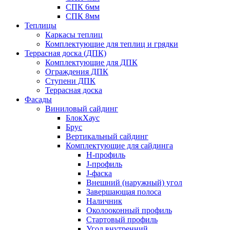
СПК 6мм
СПК 8мм
Теплицы
Каркасы теплиц
Комплектующие для теплиц и грядки
Террасная доска (ДПК)
Комплектующие для ДПК
Ограждения ДПК
Ступени ДПК
Террасная доска
Фасады
Виниловый сайдинг
БлокХаус
Брус
Вертикальный сайдинг
Комплектующие для сайдинга
H-профиль
J-профиль
J-фаска
Внешний (наружный) угол
Завершающая полоса
Наличник
Околооконный профиль
Стартовый профиль
Угол внутренний