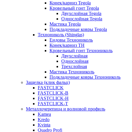
Конек/карниз Tegola
Кровельный гонт Tegola
Двухслойная Tegola
Однослойная Tegola
Мастика Tegola
Подкладочные ковры Tegola
Технониколь (Shinglas)
Ендовы Технониколь
Конек/карниз ТН
Кровельный гонт Технониколь
Двухслойная
Однослойная
Трехслойная
Мастика Технониколь
Подкладочные ковры Технониколь
Защелка (клик фальц)
FASTCLICK
FASTCLICK-B
FASTCLICK-H
FASTCLICK-T
Металлочерепица и волновой профиль
Kamea
Kredo
Kvinta
Quadro Profi