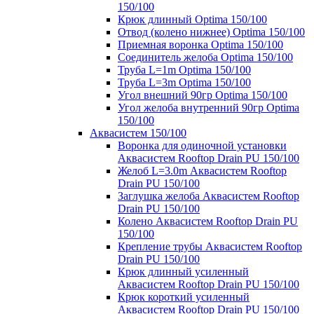
150/100
Крюк длинный Optima 150/100
Отвод (колено нижнее) Optima 150/100
Приемная воронка Optima 150/100
Соединитель желоба Optima 150/100
Труба L=1m Optima 150/100
Труба L=3m Optima 150/100
Угол внешний 90гр Optima 150/100
Угол желоба внутренний 90гр Optima
150/100
Аквасистем 150/100
Воронка для одиночной установки
Аквасистем Rooftop Drain PU 150/100
Желоб L=3.0m Аквасистем Rooftop
Drain PU 150/100
Заглушка желоба Аквасистем Rooftop
Drain PU 150/100
Колено Аквасистем Rooftop Drain PU
150/100
Крепление трубы Аквасистем Rooftop
Drain PU 150/100
Крюк длинный усиленный
Аквасистем Rooftop Drain PU 150/100
Крюк короткий усиленный
Аквасистем Rooftop Drain PU 150/100