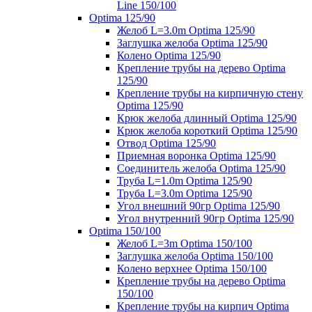
Line 150/100
Optima 125/90
Желоб L=3.0m Optima 125/90
Заглушка желоба Optima 125/90
Колено Optima 125/90
Крепление трубы на дерево Optima
125/90
Крепление трубы на кирпичную стену
Optima 125/90
Крюк желоба длинный Optima 125/90
Крюк желоба короткий Optima 125/90
Отвод Optima 125/90
Приемная воронка Optima 125/90
Соединитель желоба Optima 125/90
Труба L=1.0m Optima 125/90
Труба L=3.0m Optima 125/90
Угол внешний 90гр Optima 125/90
Угол внутренний 90гр Optima 125/90
Optima 150/100
Желоб L=3m Optima 150/100
Заглушка желоба Optima 150/100
Колено верхнее Optima 150/100
Крепление трубы на дерево Optima
150/100
Крепление трубы на кирпич Optima