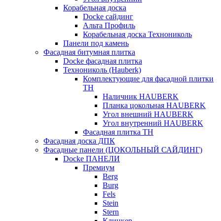
Корабельная доска
Docke сайдинг
Альта Профиль
Корабельная доска Технониколь
Панели под камень
Фасадная битумная плитка
Docke фасадная плитка
Технониколь (Hauberk)
Комплектующие для фасадной плитки
ТН
Наличник HAUBERK
Планка цокольная HAUBERK
Угол внешний HAUBERK
Угол внутренний HAUBERK
Фасадная плитка ТН
Фасадная доска ДПК
Фасадные панели (ЦОКОЛЬНЫЙ САЙДИНГ)
Docke ПАНЕЛИ
Премиум
Berg
Burg
Fels
Stein
Stern
Клинкер