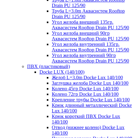
Drain PU 125/90
Труба L=3.0m Аквасистем Rooftop
Drain PU 125/90
Угол желоба внешний 135гр.
Аквасистем Rooftop Drain PU 125/90
Угол желоба внешний 90гр
Аквасистем Rooftop Drain PU 125/90
Угол желоба внутренний 135гр.
Аквасистем Rooftop Drain PU 125/90
Угол желоба внутренний 90гр
Аквасистем Rooftop Drain PU 125/90
ПВХ (пластиковый)
Docke LUX (140/100)
Желоб L=3.0m Docke Lux 140/100
Заглушка желоба Docke Lux 140/100
Колено 45гр Docke Lux 140/100
Колено 72гр Docke Lux 140/100
Крепление трубы Docke Lux 140/100
Крюк длинный металлический Docke
Lux 140/100
Крюк короткий ПВХ Docke Lux
140/100
Отвод (нижнее колено) Docke Lux
140/100