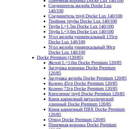
Приемная воронка Docke Lux 140/100
Соединитель желоба Docke Lux
140/100
Соединитель труб Docke Lux 140/100
Тройник трубы Docke Lux 140/100
Труба L=1.5m Docke Lux 140/100
Труба L=3,0m Docke Lux 140/100
Угол желоба универсальный 135гр
Docke Lux 140/100
Угол желоба универсальный 90гр
Docke Lux 140/100
Docke Premium (120/85)
Желоб L=3.0m Docke Premium 120/85
Заглушка воронки Docke Premium
120/85
Заглушка желоба Docke Premium 120/85
Колено 45гр Docke Premium 120/85
Колено 72гр Docke Premium 120/85
Крепление труб Docke Premium 120/85
Крюк карнизный металлический
длинный Docke Premium 120/85
Крюк карнизный ПВХ Docke Premium
120/85
Отвод Docke Premium 120/85
Приемная воронка Docke Premium