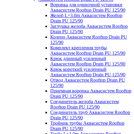
Воронка для одиночной установки
Аквасистем Rooftop Drain PU 125/90
Желоб L=3.0m Аквасистем Rooftop
Drain PU 125/90
Заглушка желоба Аквасистем Rooftop
Drain PU 125/90
Колено Аквасистем Rooftop Drain PU
125/90
Комплект крепления трубы
Аквасистем Rooftop Drain PU 125/90
Крюк длинный усиленный
Аквасистем Rooftop Drain PU 125/90
Крюк короткий усиленный
Аквасистем Rooftop Drain PU 125/90
Отвод Аквасистем Rooftop Drain PU
125/90
Приемная воронка Аквасистем Rooftop
Drain PU 125/90
Соединитель желоба Аквасистем
Rooftop Drain PU 125/90
Соединитель труб Аквасистем Rooftop
Drain PU 125/90
Тройник трубы Аквасистем Rooftop
Drain PU 125/90
Труба L=1.0m Аквасистем Rooftop