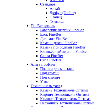
Стандарт
Алтай
Дюфур (Dufour)
Сланец
Флемиш
FineBer цоколь
Баварский кирпич FineBer
Блок FineBer
Доломит FineBer
Камень дикий FineBer
Камень природный FineBer
Клинкерный кирпич FineBer
Скала FineBer
Скол FineBer
Альта-профиль
Планки для монтажа
Под камень
Под кирпич
Углы
Технониколь фасад
Камень Технониколь Оптима
Кирпич Технониколь Оптима
Клинкер Технониколь Оптима
Песчанник Технониколь Оптима