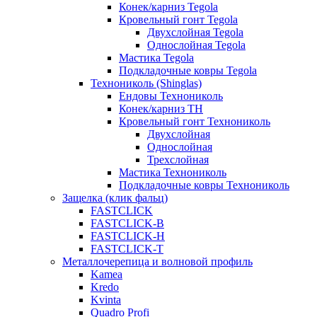
Конек/карниз Tegola
Кровельный гонт Tegola
Двухслойная Tegola
Однослойная Tegola
Мастика Tegola
Подкладочные ковры Tegola
Технониколь (Shinglas)
Ендовы Технониколь
Конек/карниз ТН
Кровельный гонт Технониколь
Двухслойная
Однослойная
Трехслойная
Мастика Технониколь
Подкладочные ковры Технониколь
Защелка (клик фальц)
FASTCLICK
FASTCLICK-B
FASTCLICK-H
FASTCLICK-T
Металлочерепица и волновой профиль
Kamea
Kredo
Kvinta
Quadro Profi