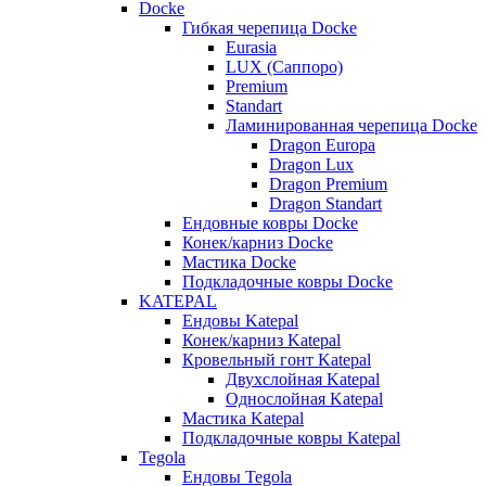
Docke
Гибкая черепица Docke
Eurasia
LUX (Саппоро)
Premium
Standart
Ламинированная черепица Docke
Dragon Europa
Dragon Lux
Dragon Premium
Dragon Standart
Ендовные ковры Docke
Конек/карниз Docke
Мастика Docke
Подкладочные ковры Docke
KATEPAL
Ендовы Katepal
Конек/карниз Katepal
Кровельный гонт Katepal
Двухслойная Katepal
Однослойная Katepal
Мастика Katepal
Подкладочные ковры Katepal
Tegola
Ендовы Tegola