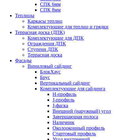
СПК 6мм
СПК 8мм
Теплицы
Каркасы теплиц
Комплектующие для теплиц и грядки
Террасная доска (ДПК)
Комплектующие для ДПК
Ограждения ДПК
Ступени ДПК
Террасная доска
Фасады
Виниловый сайдинг
БлокХаус
Брус
Вертикальный сайдинг
Комплектующие для сайдинга
H-профиль
J-профиль
J-фаска
Внешний (наружный) угол
Завершающая полоса
Наличник
Околооконный профиль
Стартовый профиль
Угол внутренний