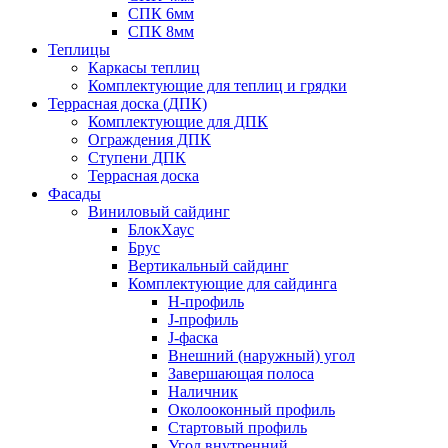
СПК 6мм
СПК 8мм
Теплицы
Каркасы теплиц
Комплектующие для теплиц и грядки
Террасная доска (ДПК)
Комплектующие для ДПК
Ограждения ДПК
Ступени ДПК
Террасная доска
Фасады
Виниловый сайдинг
БлокХаус
Брус
Вертикальный сайдинг
Комплектующие для сайдинга
H-профиль
J-профиль
J-фаска
Внешний (наружный) угол
Завершающая полоса
Наличник
Околооконный профиль
Стартовый профиль
Угол внутренний