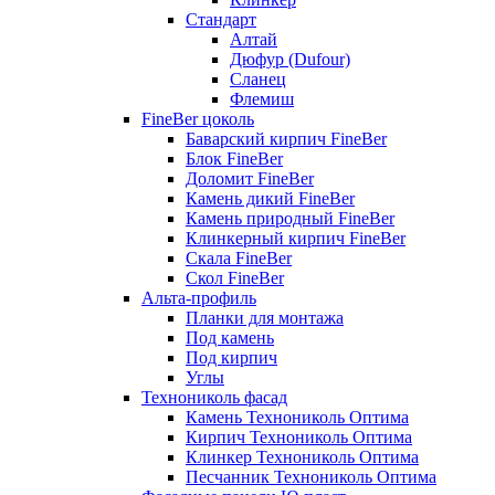
Стандарт
Алтай
Дюфур (Dufour)
Сланец
Флемиш
FineBer цоколь
Баварский кирпич FineBer
Блок FineBer
Доломит FineBer
Камень дикий FineBer
Камень природный FineBer
Клинкерный кирпич FineBer
Скала FineBer
Скол FineBer
Альта-профиль
Планки для монтажа
Под камень
Под кирпич
Углы
Технониколь фасад
Камень Технониколь Оптима
Кирпич Технониколь Оптима
Клинкер Технониколь Оптима
Песчанник Технониколь Оптима