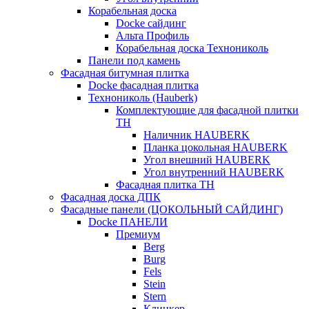
Корабельная доска
Docke сайдинг
Альта Профиль
Корабельная доска Технониколь
Панели под камень
Фасадная битумная плитка
Docke фасадная плитка
Технониколь (Hauberk)
Комплектующие для фасадной плитки
ТН
Наличник HAUBERK
Планка цокольная HAUBERK
Угол внешний HAUBERK
Угол внутренний HAUBERK
Фасадная плитка ТН
Фасадная доска ДПК
Фасадные панели (ЦОКОЛЬНЫЙ САЙДИНГ)
Docke ПАНЕЛИ
Премиум
Berg
Burg
Fels
Stein
Stern
Клинкер