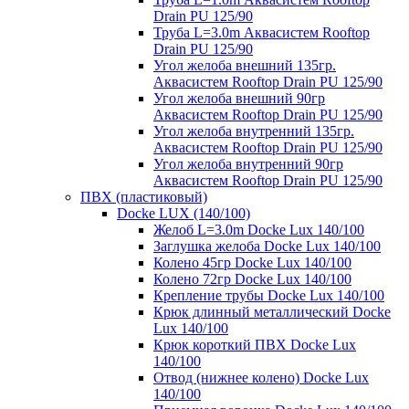
Drain PU 125/90
Труба L=3.0m Аквасистем Rooftop
Drain PU 125/90
Угол желоба внешний 135гр.
Аквасистем Rooftop Drain PU 125/90
Угол желоба внешний 90гр
Аквасистем Rooftop Drain PU 125/90
Угол желоба внутренний 135гр.
Аквасистем Rooftop Drain PU 125/90
Угол желоба внутренний 90гр
Аквасистем Rooftop Drain PU 125/90
ПВХ (пластиковый)
Docke LUX (140/100)
Желоб L=3.0m Docke Lux 140/100
Заглушка желоба Docke Lux 140/100
Колено 45гр Docke Lux 140/100
Колено 72гр Docke Lux 140/100
Крепление трубы Docke Lux 140/100
Крюк длинный металлический Docke
Lux 140/100
Крюк короткий ПВХ Docke Lux
140/100
Отвод (нижнее колено) Docke Lux
140/100