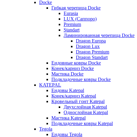
Docke
Гибкая черепица Docke
Eurasia
LUX (Саппоро)
Premium
Standart
Ламинированная черепица Docke
Dragon Europa
Dragon Lux
Dragon Premium
Dragon Standart
Ендовные ковры Docke
Конек/карниз Docke
Мастика Docke
Подкладочные ковры Docke
KATEPAL
Ендовы Katepal
Конек/карниз Katepal
Кровельный гонт Katepal
Двухслойная Katepal
Однослойная Katepal
Мастика Katepal
Подкладочные ковры Katepal
Tegola
Ендовы Tegola