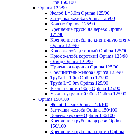
Line 150/100
Optima 125/90
Желоб L=3.0m Optima 125/90
Заглушка желоба Optima 125/90
Колено Optima 125/90
Крепление трубы на дерево Optima
125/90
Крепление трубы на кирпичную стену
Optima 125/90
Крюк желоба длинный Optima 125/90
Крюк желоба короткий Optima 125/90
Отвод Optima 125/90
Приемная воронка Optima 125/90
Соединитель желоба Optima 125/90
Труба L=1.0m Optima 125/90
Труба L=3.0m Optima 125/90
Угол внешний 90гр Optima 125/90
Угол внутренний 90гр Optima 125/90
Optima 150/100
Желоб L=3m Optima 150/100
Заглушка желоба Optima 150/100
Колено верхнее Optima 150/100
Крепление трубы на дерево Optima
150/100
Крепление трубы на кирпич Optima