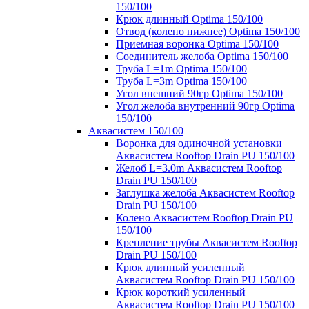
150/100
Крюк длинный Optima 150/100
Отвод (колено нижнее) Optima 150/100
Приемная воронка Optima 150/100
Соединитель желоба Optima 150/100
Труба L=1m Optima 150/100
Труба L=3m Optima 150/100
Угол внешний 90гр Optima 150/100
Угол желоба внутренний 90гр Optima
150/100
Аквасистем 150/100
Воронка для одиночной установки
Аквасистем Rooftop Drain PU 150/100
Желоб L=3.0m Аквасистем Rooftop
Drain PU 150/100
Заглушка желоба Аквасистем Rooftop
Drain PU 150/100
Колено Аквасистем Rooftop Drain PU
150/100
Крепление трубы Аквасистем Rooftop
Drain PU 150/100
Крюк длинный усиленный
Аквасистем Rooftop Drain PU 150/100
Крюк короткий усиленный
Аквасистем Rooftop Drain PU 150/100