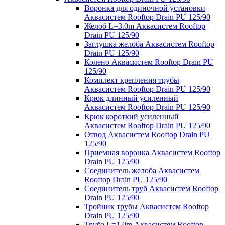
Воронка для одиночной установки
Аквасистем Rooftop Drain PU 125/90
Желоб L=3.0m Аквасистем Rooftop
Drain PU 125/90
Заглушка желоба Аквасистем Rooftop
Drain PU 125/90
Колено Аквасистем Rooftop Drain PU
125/90
Комплект крепления трубы
Аквасистем Rooftop Drain PU 125/90
Крюк длинный усиленный
Аквасистем Rooftop Drain PU 125/90
Крюк короткий усиленный
Аквасистем Rooftop Drain PU 125/90
Отвод Аквасистем Rooftop Drain PU
125/90
Приемная воронка Аквасистем Rooftop
Drain PU 125/90
Соединитель желоба Аквасистем
Rooftop Drain PU 125/90
Соединитель труб Аквасистем Rooftop
Drain PU 125/90
Тройник трубы Аквасистем Rooftop
Drain PU 125/90
Труба L=1.0m Аквасистем Rooftop