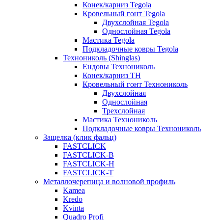
Конек/карниз Tegola
Кровельный гонт Tegola
Двухслойная Tegola
Однослойная Tegola
Мастика Tegola
Подкладочные ковры Tegola
Технониколь (Shinglas)
Ендовы Технониколь
Конек/карниз ТН
Кровельный гонт Технониколь
Двухслойная
Однослойная
Трехслойная
Мастика Технониколь
Подкладочные ковры Технониколь
Защелка (клик фальц)
FASTCLICK
FASTCLICK-B
FASTCLICK-H
FASTCLICK-T
Металлочерепица и волновой профиль
Kamea
Kredo
Kvinta
Quadro Profi